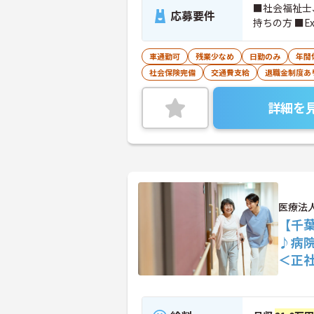
■社会福祉士
応募要件
持ちの方 ■Ex
車通勤可
残業少なめ
日勤のみ
年間
社会保険完備
交通費支給
退職金制度あ
詳細を
医療法
【千
♪病
＜正