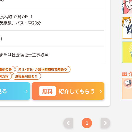
～
長柄町 立鳥745-1
茂原駅」バス・車23分
)
または社会福祉士主事必須
日勤のみ
産休･育休･介護休暇取得実績あり
費支給
退職金制度あり
見る
無料
紹介してもらう
1