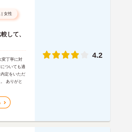
代
|
女性
比較して、
4.2
大変丁寧に対
書についても適
に内定をいただ
。 ありがと
る