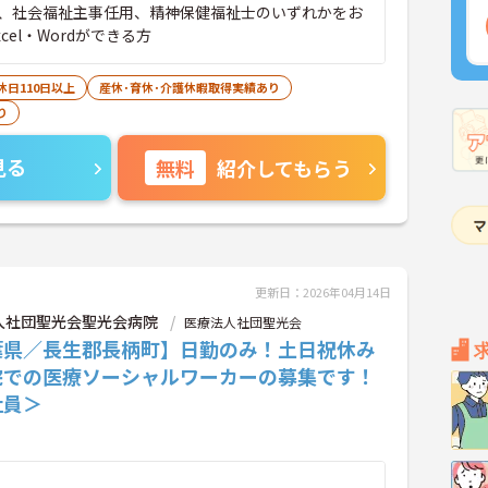
、社会福祉主事任用、精神保健福祉士のいずれかをお
cel・Wordができる方
休日110日以上
産休･育休･介護休暇取得実績あり
り
見る
無料
紹介してもらう
更新日：2026年04月14日
人社団聖光会聖光会病院
医療法人社団聖光会
葉県／長生郡長柄町】日勤のみ！土日祝休み
院での医療ソーシャルワーカーの募集です！
社員＞