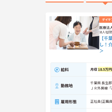
デイケ
医療法
法人社団
【千
し！
＞
給料
月収
18.5万円
千葉県 長生郡
勤務地
ＪＲ外房線「
雇用形態
正社員(正職員