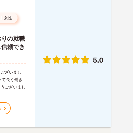
代
|
女性
おりの就職
も信頼でき
5.0
うございまし
って長く働き
とうございまし
る