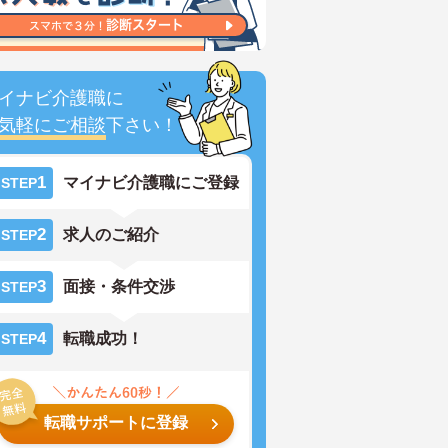
イナビ介護職に
気軽にご相談
下さい！
1
マイナビ介護職にご登録
STEP
2
求人のご紹介
STEP
3
面接・条件交渉
STEP
4
転職成功！
STEP
転職サポートに登録