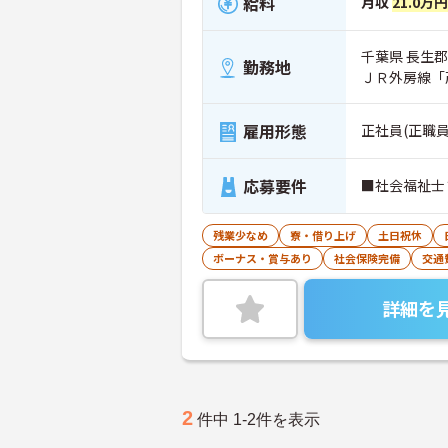
給料
月収
21.0万円
千葉県 長生郡
勤務地
ＪＲ外房線「
雇用形態
正社員(正職員
応募要件
■社会福祉士
残業少なめ
寮・借り上げ
土日祝休
ボーナス・賞与あり
社会保険完備
交通
詳細を
2
件中 1-2件を表示