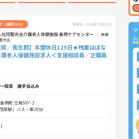
ア（通所リハ）
更新日：2026年07月02日
マ
人社団聖光会介護老人保健施設 長柄ケアセンター
医療
お
聖光会
葉県／長生郡】年間休日125日★残業ほぼな
介護老人保健施設求人＜支援相談員／正職員
～程度 諸手当込み
長柄町 立鳥597-2
茂原駅」バス・車20分
)