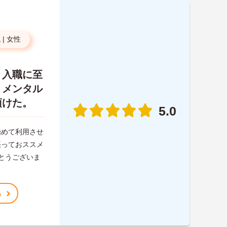
代
|
女性
、入職に至
、メンタル
頂けた。
5.0
始めて利用させ
張っておススメ
がとうございま
る