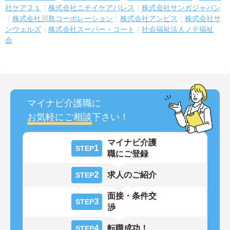
社ケア２１
株式会社ニチイケアパレス
株式会社サンガジャパン
株式会社川島コーポレーション
株式会社アンビス
株式会社サ
ンウェルズ
株式会社スーパー・コート
社会福祉法人ノテ福祉
会
マイナビ介護職に
お気軽にご相談
下さい！
マイナビ介護
1
STEP
職にご登録
2
求人のご紹介
STEP
面接・条件交
3
STEP
渉
4
転職成功！
STEP