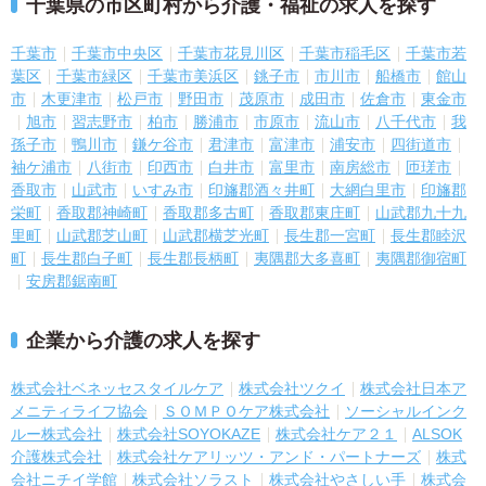
千葉県の市区町村から介護・福祉の求人を探す
千葉市
千葉市中央区
千葉市花見川区
千葉市稲毛区
千葉市若
葉区
千葉市緑区
千葉市美浜区
銚子市
市川市
船橋市
館山
市
木更津市
松戸市
野田市
茂原市
成田市
佐倉市
東金市
旭市
習志野市
柏市
勝浦市
市原市
流山市
八千代市
我
孫子市
鴨川市
鎌ケ谷市
君津市
富津市
浦安市
四街道市
袖ケ浦市
八街市
印西市
白井市
富里市
南房総市
匝瑳市
香取市
山武市
いすみ市
印旛郡酒々井町
大網白里市
印旛郡
栄町
香取郡神崎町
香取郡多古町
香取郡東庄町
山武郡九十九
里町
山武郡芝山町
山武郡横芝光町
長生郡一宮町
長生郡睦沢
町
長生郡白子町
長生郡長柄町
夷隅郡大多喜町
夷隅郡御宿町
安房郡鋸南町
企業から介護の求人を探す
株式会社ベネッセスタイルケア
株式会社ツクイ
株式会社日本ア
メニティライフ協会
ＳＯＭＰＯケア株式会社
ソーシャルインク
ルー株式会社
株式会社SOYOKAZE
株式会社ケア２１
ALSOK
介護株式会社
株式会社ケアリッツ・アンド・パートナーズ
株式
会社ニチイ学館
株式会社ソラスト
株式会社やさしい手
株式会