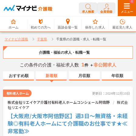
0
0
求人検索
会員登録
メニュー
ホーム
初めての方へ
面談会場一覧
保存した求人
最近見た求人
マイナビ介護職
千葉県
千葉県の介護職・求人・転職一覧
介護職・福祉の求人・転職一覧
1
この条件の介護・福祉求人数
非公開求人
件 ＋
おすすめ順
新着順
月収順
年収順
有料老人ホーム
更新日：2024年12月10日
株式会社リエイケア介護付有料老人ホームコンシェール阿倍野
株式会
社リエイケア
【大阪府/大阪市阿倍野区】週3日～無資格・未経
験◎有料老人ホームにて介護職のお仕事です★≪
非常勤≫