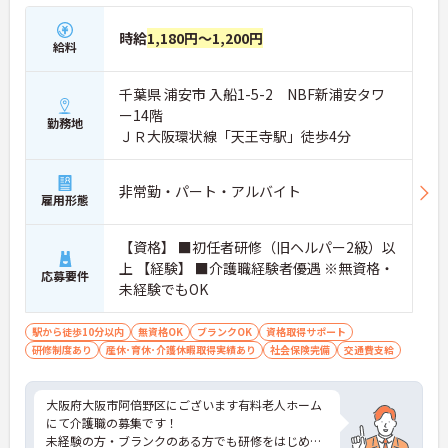
時給
1,180円～1,200円
給料
千葉県 浦安市 入船1-5-2 NBF新浦安タワ
ー14階
勤務地
ＪＲ大阪環状線「天王寺駅」徒歩4分
非常勤・パート・アルバイト
雇用形態
【資格】 ■初任者研修（旧ヘルパー2級）以
上 【経験】 ■介護職経験者優遇 ※無資格・
応募要件
未経験でもOK
駅から徒歩10分以内
無資格OK
ブランクOK
資格取得サポート
研修制度あり
産休･育休･介護休暇取得実績あり
社会保険完備
交通費支給
大阪府大阪市阿倍野区にございます有料老人ホーム
にて介護職の募集です！
未経験の方・ブランクのある方でも研修をはじめ、