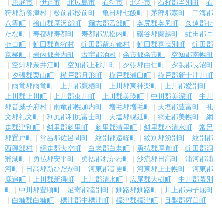
恵庭市
伊達市
北広島市
石狩市
北斗市
石狩郡当別町
石
狩郡新篠津村
松前郡松前町
亀田郡七飯町
茅部郡森町
二海郡
八雲町
檜山郡厚沢部町
爾志郡乙部町
奥尻郡奥尻町
久遠郡せ
たな町
寿都郡寿都町
寿都郡黒松内町
磯谷郡蘭越町
虻田郡ニ
セコ町
虻田郡真狩村
虻田郡留寿都村
虻田郡喜茂別町
虻田郡
京極町
岩内郡岩内町
古宇郡泊村
余市郡余市町
空知郡南幌町
空知郡奈井江町
空知郡上砂川町
夕張郡由仁町
夕張郡長沼町
夕張郡栗山町
樺戸郡月形町
樺戸郡浦臼町
樺戸郡新十津川町
雨竜郡雨竜町
上川郡鷹栖町
上川郡東神楽町
上川郡愛別町
上川郡上川町
上川郡東川町
上川郡美瑛町
中川郡美深町
中川
郡音威子府村
雨竜郡幌加内町
増毛郡増毛町
天塩郡豊富町
礼
文郡礼文町
利尻郡利尻富士町
天塩郡幌延町
網走郡美幌町
網
走郡津別町
斜里郡斜里町
斜里郡清里町
斜里郡小清水町
常呂
郡置戸町
常呂郡佐呂間町
紋別郡遠軽町
紋別郡湧別町
紋別郡
西興部村
網走郡大空町
白老郡白老町
勇払郡厚真町
虻田郡洞
爺湖町
勇払郡安平町
勇払郡むかわ町
沙流郡日高町
浦河郡浦
河町
日高郡新ひだか町
河東郡音更町
河東郡上士幌町
河東郡
鹿追町
上川郡新得町
上川郡清水町
広尾郡大樹町
中川郡幕別
町
中川郡豊頃町
足寄郡陸別町
釧路郡釧路町
川上郡弟子屈町
白糠郡白糠町
標津郡中標津町
標津郡標津町
目梨郡羅臼町