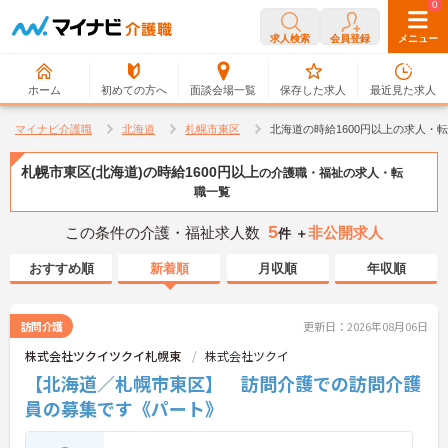
0
0
求人検索
会員登録
メニュー
ホーム
初めての方へ
面談会場一覧
保存した求人
最近見た求人
マイナビ介護職
北海道
札幌市東区
北海道の時給1600円以上の求人・
札幌市東区(北海道)の時給1600円以上
の介護職・福祉の求人・転
職一覧
5
この条件の介護・福祉求人数
非公開求人
件 ＋
おすすめ順
新着順
月収順
年収順
訪問介護
更新日：2026年08月06日
株式会社ツクイツクイ札幌東
株式会社ツクイ
【北海道／札幌市東区】 訪問介護での訪問介護
員の募集です《パート》