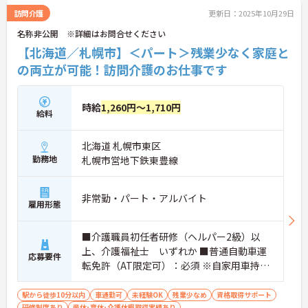
に詳細をご案内しますのでお気軽にご相談くださ
訪問介護
更新日：2025年10月29日
い！
名称非公開 ※詳細はお問合せください
【北海道／札幌市】＜パート＞残業少なく家庭と
の両立が可能！訪問介護のお仕事です
時給
1,260円～1,710円
給料
北海道 札幌市東区
勤務地
札幌市営地下鉄東豊線
非常勤・パート・アルバイト
雇用形態
■介護職員初任者研修（ヘルパー2級）以
上、介護福祉士 いずれか ■普通自動車運
応募要件
転免許（AT限定可）：必須 ※自家用車持込
み可能な方
駅から徒歩10分以内
車通勤可
未経験OK
残業少なめ
資格取得サポート
研修制度あり
産休･育休･介護休暇取得実績あり