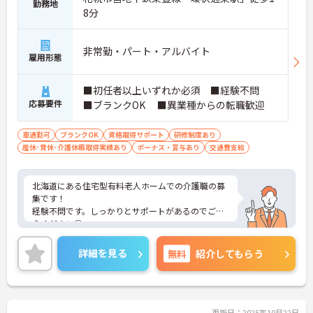
勤務地
8分
非常勤・パート・アルバイト
雇用形態
■初任者以上いずれか必須 ■経験不問
応募要件
■ブランクOK ■異業種からの転職歓迎
車通勤可
ブランクOK
資格取得サポート
研修制度あり
産休･育休･介護休暇取得実績あり
ボーナス・賞与あり
交通費支給
北海道にある住宅型有料老人ホームでの介護職の募
集です！
経験不問です。しっかりとサポートがあるのでご安
心ください◎
残業は無いので、プライベートの時間を大切にでき
ます☆
詳細を見る
無料
紹介してもらう
ご興味のある方には、面接対策ポイントなど、さら
に詳細をお話しいたしますのでお気軽にご相談くだ
さい！
更新日：2025年10月22日