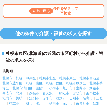
条件を変更して
▲上に戻る
再検索
他の条件で介護・福祉の求人を探す
札幌市東区(北海道)の近隣の市区町村から介護・福
祉の求人を探す
北海道
札幌市
札幌市中央区
札幌市北区
札幌市東区
札幌市白石区
札幌市豊平区
札幌市南区
札幌市西区
札幌市厚別区
札幌市手
稲区
札幌市清田区
函館市
小樽市
旭川市
室蘭市
釧路市
帯広市
北見市
夕張市
岩見沢市
網走市
留萌市
苫小牧市
稚内市
美唄市
江別市
赤平市
紋別市
士別市
名寄市
三笠
市
根室市
千歳市
滝川市
砂川市
深川市
富良野市
登別市