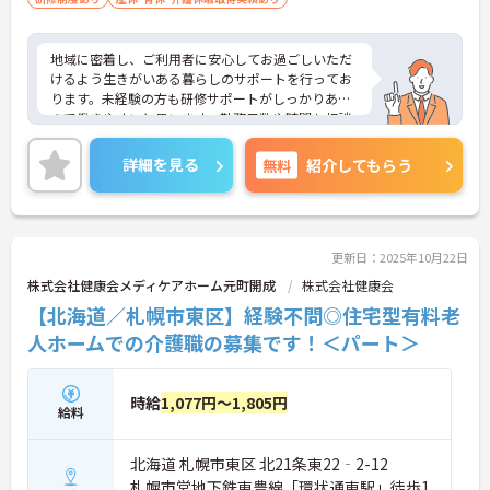
地域に密着し、ご利用者に安心してお過ごしいただ
けるよう生きがいある暮らしのサポートを行ってお
ります。未経験の方も研修サポートがしっかりある
ので働きやすいと思います。勤務日数や時間も相談
でき、残業も少ないので家庭との両立がしやすい環
境になっております。ご興味のある方には、面接対
詳細を見る
無料
紹介してもらう
策ポイントなど、さらに詳細をお話しいたしますの
でお気軽にご相談ください！
更新日：2025年10月22日
株式会社健康会メディケアホーム元町開成
株式会社健康会
【北海道／札幌市東区】経験不問◎住宅型有料老
人ホームでの介護職の募集です！＜パート＞
時給
1,077円～1,805円
給料
北海道 札幌市東区 北21条東22‐2-12
札幌市営地下鉄東豊線「環状通東駅」徒歩1