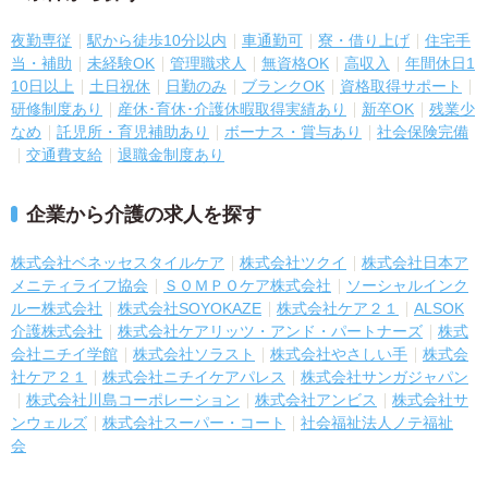
夜勤専従
駅から徒歩10分以内
車通勤可
寮・借り上げ
住宅手
当・補助
未経験OK
管理職求人
無資格OK
高収入
年間休日1
10日以上
土日祝休
日勤のみ
ブランクOK
資格取得サポート
研修制度あり
産休･育休･介護休暇取得実績あり
新卒OK
残業少
なめ
託児所・育児補助あり
ボーナス・賞与あり
社会保険完備
交通費支給
退職金制度あり
企業から介護の求人を探す
株式会社ベネッセスタイルケア
株式会社ツクイ
株式会社日本ア
メニティライフ協会
ＳＯＭＰＯケア株式会社
ソーシャルインク
ルー株式会社
株式会社SOYOKAZE
株式会社ケア２１
ALSOK
介護株式会社
株式会社ケアリッツ・アンド・パートナーズ
株式
会社ニチイ学館
株式会社ソラスト
株式会社やさしい手
株式会
社ケア２１
株式会社ニチイケアパレス
株式会社サンガジャパン
株式会社川島コーポレーション
株式会社アンビス
株式会社サ
ンウェルズ
株式会社スーパー・コート
社会福祉法人ノテ福祉
会