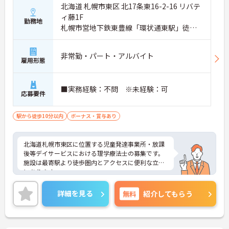
北海道 札幌市東区 北17条東16-2-16 リバテ
ィ藤1F
勤務地
札幌市営地下鉄東豊線「環状通東駅」徒歩6
分
非常勤・パート・アルバイト
雇用形態
■実務経験：不問 ※未経験：可
応募要件
駅から徒歩10分以内
ボーナス・賞与あり
北海道札幌市東区に位置する児童発達事業所・放課
後等デイサービスにおける理学療法士の募集です。
施設は最寄駅より徒歩圏内とアクセスに便利な立地
にあります。
勤務日数は週1日～相談可能です。無理なく、プライ
ベートを大切にしながらご勤務いただけます。ま
詳細を見る
無料
紹介してもらう
た、昇給・賞与制度があり、頑張りがきちんと評価
される環境です。モチベーションアップにつながり
ます。
ご興味のある方には、面接対策ポイントなど、さら