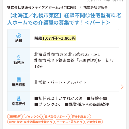
株式会社健康会メディケアホーム元町北26条
株式会社健康会
【北海道／札幌市東区】経験不問◎住宅型有料老
人ホームでの介護職の募集です！＜パート＞
時給
1,077円～1,805円
給料
北海道 札幌市東区 北26条東22‐5-1
札幌市営地下鉄東豊線「元町(札幌)駅」徒歩
勤務地
18分
非常勤・パート・アルバイト
雇用形態
■初任者以上いずれか必須 ■経験不問
応募要件
■ブランクOK ■異業種からの転職歓迎
車通勤可
ブランクOK
資格取得サポート
研修制度あり
産休･育休･介護休暇取得実績あり
ボーナス・賞与あり
交通費支給