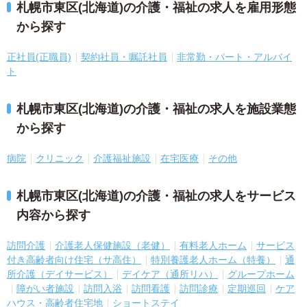
札幌市東区(北海道)の介護・福祉の求人を雇用形態
から探す
正社員(正職員)
契約社員・嘱託社員
非常勤・パート・アルバイ
ト
札幌市東区(北海道)の介護・福祉の求人を施設業態
から探す
病院
クリニック
介護福祉施設
在宅医療
その他
札幌市東区(北海道)の介護・福祉の求人をサービス
内容から探す
訪問介護
介護老人保健施設（老健）
有料老人ホーム
サービス
付き高齢者向け住宅（サ高住）
特別養護老人ホーム（特養）
通
所介護（デイサービス）
デイケア（通所リハ）
グループホーム
障がい者施設
訪問入浴
訪問看護
訪問診療
定期巡回
ケア
ハウス・高齢者住宅地
ショートステイ