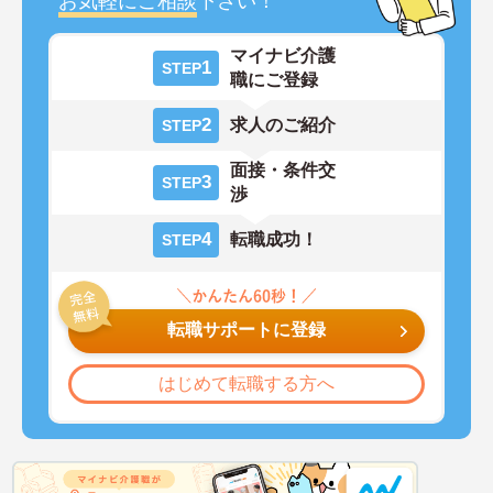
お気軽にご相談
下さい！
マイナビ介護
1
STEP
職にご登録
2
求人のご紹介
STEP
面接・条件交
3
STEP
渉
4
転職成功！
STEP
転職サポートに登録
はじめて転職する方へ