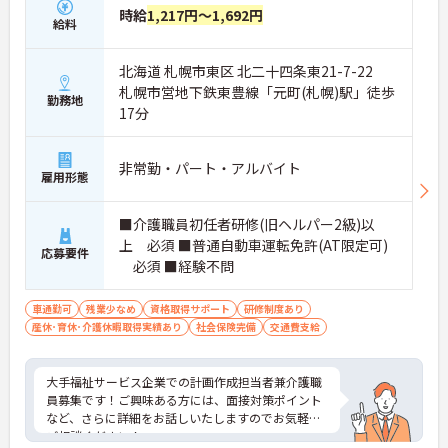
時給
1,217円～1,692円
給料
北海道 札幌市東区 北二十四条東21-7-22
札幌市営地下鉄東豊線「元町(札幌)駅」徒歩
勤務地
17分
非常勤・パート・アルバイト
雇用形態
■介護職員初任者研修(旧ヘルパー2級)以
上 必須 ■普通自動車運転免許(AT限定可)
応募要件
必須 ■経験不問
車通勤可
残業少なめ
資格取得サポート
研修制度あり
産休･育休･介護休暇取得実績あり
社会保険完備
交通費支給
大手福祉サービス企業での計画作成担当者兼介護職
員募集です！ご興味ある方には、面接対策ポイント
など、さらに詳細をお話しいたしますのでお気軽に
ご相談ください！