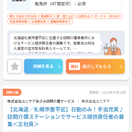
転免許（AT限定可）：必須
駅から徒歩10分以内
車通勤可
寮・借り上げ
日勤のみ
ボーナス・賞与あり
社会保険完備
交通費支給
退職金制度あり
北海道札幌市豊平区に位置する訪問介護事業所にお
けるサービス提供責任者の募集です。就業先は同法
人運営の住宅型有料老人ホームです。
サービス提供責任者としてのこれまでの経験を活か
しながらご勤務いただけます。ご利用者やスタッフ
などどんな方とでも円滑にコミュニケーションをと
詳細を見る
無料
紹介してもらう
れる方を募集しています。
ご興味のある方には、面接対策ポイントなど、さら
に詳細をお話しいたしますのでお気軽にご相談くだ
さい！
訪問介護
更新日：2025年07月18日
株式会社ユニケアあざみ訪問介護サービス
株式会社ユニケア
【北海道／札幌市豊平区】日勤のみ！手当充実♪
訪問介護ステーションでサービス提供責任者の募
集＜正社員＞