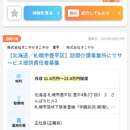
手当や寒冷地手当があるのもうれしいポイントで
す！ご興味のある方はご面接のポイントお伝えしま
すのでご気軽にお問い合わせください。
詳細を見る
無料
紹介してもらう
訪問介護
更新日：2025年02月27日
株式会社すこやかすこやか 豊平
株式会社すこやか
【北海道／札幌市豊平区】訪問介護事業所にてサ
ービス提供責任者募集
月収
21.0万円～23.0万円
程度
給料
北海道 札幌市豊平区 豊平4条3丁目3‐2 さ
んぱちビル2
勤務地
札幌市営地下鉄東豊線「学園前(札幌)駅」徒
歩10分
正社員(正職員)
雇用形態