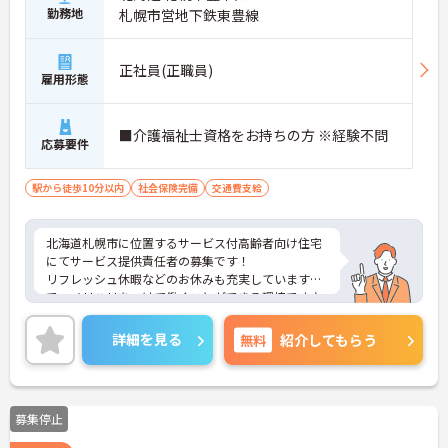
勤務地
札幌市営地下鉄東豊線
正社員(正職員)
雇用形態
■介護福祉士資格をお持ちの方 ※経験不問
応募要件
駅から徒歩10分以内
社会保険完備
交通費支給
北海道札幌市に位置するサービス付高齢者向け住宅
にてサービス提供責任者の募集です！
リフレッシュ休暇などのお休みも充実していますの
で、メリハリをつけて働くことができる環境です♪
ご興味ある方には、面接対策ポイントなど、さらに
詳細をお話しいたしますのでお気軽にご相談くださ
詳細を見る
無料
紹介してもらう
い！
募集停止