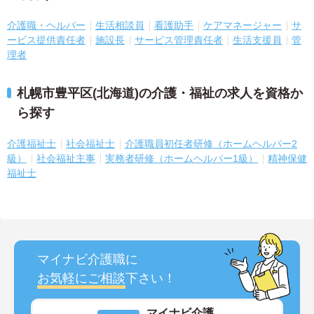
介護職・ヘルパー
生活相談員
看護助手
ケアマネージャー
サ
ービス提供責任者
施設長
サービス管理責任者
生活支援員
管
理者
札幌市豊平区(北海道)の介護・福祉の求人を資格か
ら探す
介護福祉士
社会福祉士
介護職員初任者研修（ホームヘルパー2
級）
社会福祉主事
実務者研修（ホームヘルパー1級）
精神保健
福祉士
マイナビ介護職に
お気軽にご相談
下さい！
マイナビ介護