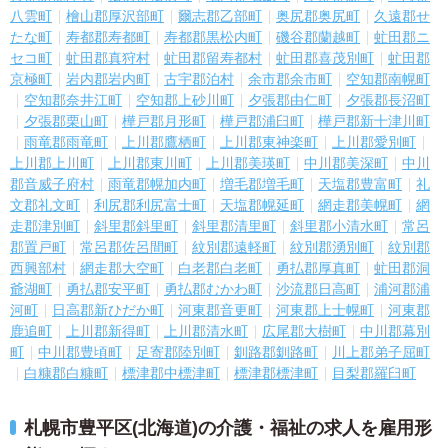
八雲町
檜山郡厚沢部町
爾志郡乙部町
奥尻郡奥尻町
久遠郡せ
たな町
寿都郡寿都町
寿都郡黒松内町
磯谷郡蘭越町
虻田郡ニ
セコ町
虻田郡真狩村
虻田郡留寿都村
虻田郡喜茂別町
虻田郡
京極町
岩内郡岩内町
古宇郡泊村
余市郡余市町
空知郡南幌町
空知郡奈井江町
空知郡上砂川町
夕張郡由仁町
夕張郡長沼町
夕張郡栗山町
樺戸郡月形町
樺戸郡浦臼町
樺戸郡新十津川町
雨竜郡雨竜町
上川郡鷹栖町
上川郡東神楽町
上川郡愛別町
上川郡上川町
上川郡東川町
上川郡美瑛町
中川郡美深町
中川
郡音威子府村
雨竜郡幌加内町
増毛郡増毛町
天塩郡豊富町
礼
文郡礼文町
利尻郡利尻富士町
天塩郡幌延町
網走郡美幌町
網
走郡津別町
斜里郡斜里町
斜里郡清里町
斜里郡小清水町
常呂
郡置戸町
常呂郡佐呂間町
紋別郡遠軽町
紋別郡湧別町
紋別郡
西興部村
網走郡大空町
白老郡白老町
勇払郡厚真町
虻田郡洞
爺湖町
勇払郡安平町
勇払郡むかわ町
沙流郡日高町
浦河郡浦
河町
日高郡新ひだか町
河東郡音更町
河東郡上士幌町
河東郡
鹿追町
上川郡新得町
上川郡清水町
広尾郡大樹町
中川郡幕別
町
中川郡豊頃町
足寄郡陸別町
釧路郡釧路町
川上郡弟子屈町
白糠郡白糠町
標津郡中標津町
標津郡標津町
目梨郡羅臼町
札幌市豊平区(北海道)の介護・福祉の求人を雇用形