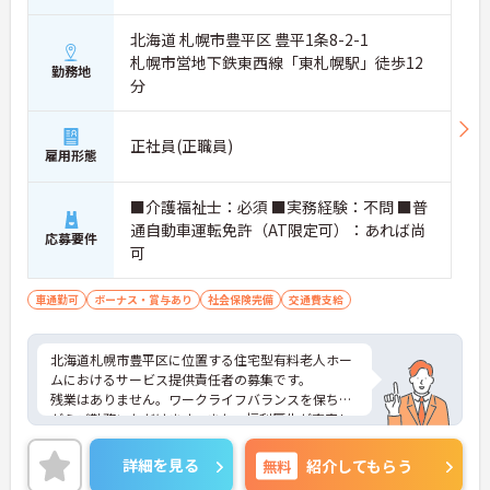
北海道 札幌市豊平区 豊平1条8-2-1
札幌市営地下鉄東西線「東札幌駅」徒歩12
勤務地
分
正社員(正職員)
雇用形態
■介護福祉士：必須 ■実務経験：不問 ■普
通自動車運転免許（AT限定可）：あれば尚
応募要件
可
車通勤可
ボーナス・賞与あり
社会保険完備
交通費支給
北海道札幌市豊平区に位置する住宅型有料老人ホー
ムにおけるサービス提供責任者の募集です。
残業はありません。ワークライフバランスを保ちな
がらご勤務いただけます。また、福利厚生が充実し
ています。働きやすい環境が整っており、安心して
長くご勤務いただけます。
詳細を見る
無料
紹介してもらう
ご興味のある方には、面接対策ポイントなど、さら