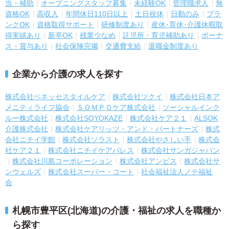
当・補助
オープニングスタッフ募集
未経験OK
管理職求人
無
資格OK
高収入
年間休日110日以上
土日祝休
日勤のみ
ブラ
ンクOK
資格取得サポート
研修制度あり
産休･育休･介護休暇取
得実績あり
新卒OK
残業少なめ
託児所・育児補助あり
ボーナ
ス・賞与あり
社会保険完備
交通費支給
退職金制度あり
企業から介護の求人を探す
株式会社ベネッセスタイルケア
株式会社ツクイ
株式会社日本ア
メニティライフ協会
ＳＯＭＰＯケア株式会社
ソーシャルインク
ルー株式会社
株式会社SOYOKAZE
株式会社ケア２１
ALSOK
介護株式会社
株式会社ケアリッツ・アンド・パートナーズ
株式
会社ニチイ学館
株式会社ソラスト
株式会社やさしい手
株式会
社ケア２１
株式会社ニチイケアパレス
株式会社サンガジャパン
株式会社川島コーポレーション
株式会社アンビス
株式会社サ
ンウェルズ
株式会社スーパー・コート
社会福祉法人ノテ福祉
会
札幌市豊平区(北海道)の介護・福祉の求人を職種か
ら探す