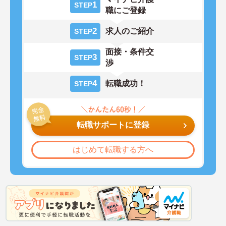
1
STEP
職にご登録
2
求人のご紹介
STEP
面接・条件交
3
STEP
渉
4
転職成功！
STEP
転職サポートに登録
はじめて転職する方へ