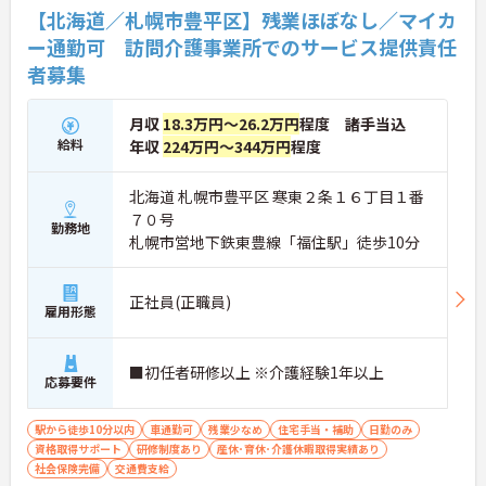
【北海道／札幌市豊平区】残業ほぼなし／マイカ
ー通勤可 訪問介護事業所でのサービス提供責任
者募集
月収
18.3万円～26.2万円
程度 諸手当込
給料
年収
224万円～344万円
程度
北海道 札幌市豊平区 寒東２条１６丁目１番
７０号
勤務地
札幌市営地下鉄東豊線「福住駅」徒歩10分
正社員(正職員)
雇用形態
■初任者研修以上 ※介護経験1年以上
応募要件
駅から徒歩10分以内
車通勤可
残業少なめ
住宅手当・補助
日勤のみ
資格取得サポート
研修制度あり
産休･育休･介護休暇取得実績あり
社会保険完備
交通費支給