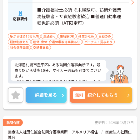
■介護福祉士必須 ※未経験可、訪問介護業
務経験者・サ責経験者歓迎 ■普通自動車運
応募要件
転免許必須（AT限定可）
駅から徒歩10分以内
車通勤可
未経験OK
残業少なめ
日勤のみ
研修制度あり
産休･育休･介護休暇取得実績あり
ボーナス・賞与あり
社会保険完備
交通費支給
北海道札幌市豊平区にある訪問介護事業所です。最
寄り駅から徒歩10分、マイカー通勤も可能でござい
ます。
昇給や賞与制度があり頑張りが評価されてしっかり
と職員に還元されます。
ご興味のある方には、面接対策ポイントなど、さら
詳細を見る
無料
紹介してもらう
に詳細をお話しいたしますのでお気軽にご相談くだ
さい！
訪問介護
更新日：2025年02月27日
医療法人社団仁誠会訪問介護事業所 アルメリア福住
医療法人社団仁
誠会