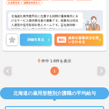
交通費支給
退職金制度あり
北海道札幌市豊平区に位置する訪問介護事業所にお
けるサービス提供責任者の募集です。就業先は同法
人運営の住宅型有料老人ホームです。正社員同様の
待遇面も魅力♪正社員登用の実績もあります。
ご興味のある方には、面接対策ポイントなど、さら
最新の募集状況を問
に詳細をお話しいたしますのでお気軽にご相談くだ
詳細を見る
無料
い合わせる
さい！
8
件中 1-8件を表示
1
北海道の雇用形態別介護職の平均給与