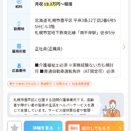
月収
18.3万円
～程度
給料
北海道 札幌市豊平区 平岸3条12丁目2番6号S
SHビル3階
勤務地
札幌市営地下鉄南北線「南平岸駅」徒歩5分
正社員(正職員)
雇用形態
■介護福祉士必須 ※実務経験ない方も検討
応募要件
可 ■普通自動車運転免許（AT限定可）必須
駅から徒歩10分以内
車通勤可
日勤のみ
社会保険完備
札幌市豊平区に位置する訪問介護事業所です。高齢
者や障がい者の皆様の生活をヘルパーサービスを通
じて支援しています。サービス提供責任者や管理者
へのステップアップも目指せる環境です。日勤の
み、土日がお休みですのでワークライフバランスも
実現しやすいです。ご興味ある方には、面接対策ポ
詳細を見る
無料
紹介してもらう