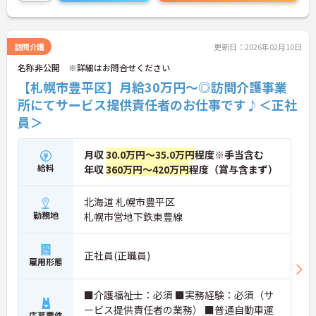
に詳細をご案内しますのでお気軽にご相談くださ
い！
訪問介護
更新日：2026年02月10日
名称非公開 ※詳細はお問合せください
【札幌市豊平区】月給30万円～◎訪問介護事業
所にてサービス提供責任者のお仕事です♪＜正社
員＞
月収
30.0万円～35.0万円
程度※手当含む
給料
年収
360万円～420万円
程度（賞与含まず）
北海道 札幌市豊平区
勤務地
札幌市営地下鉄東豊線
正社員(正職員)
雇用形態
■介護福祉士：必須 ■実務経験：必須（サ
ービス提供責任者の業務） ■普通自動車運
応募要件