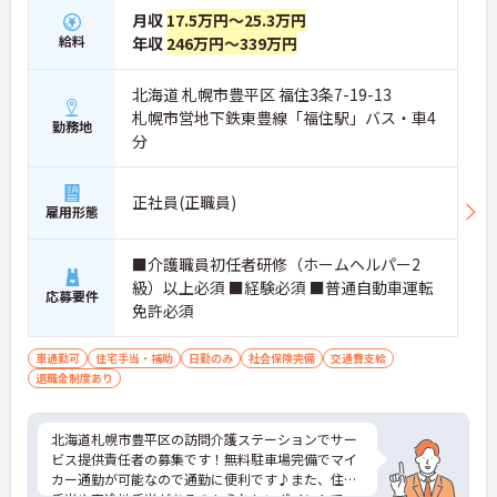
月収
17.5万円～25.3万円
給料
年収
246万円～339万円
北海道 札幌市豊平区 福住3条7-19-13
札幌市営地下鉄東豊線「福住駅」バス・車4
勤務地
分
正社員(正職員)
雇用形態
■介護職員初任者研修（ホームヘルパー2
級）以上必須 ■経験必須 ■普通自動車運転
応募要件
免許必須
車通勤可
住宅手当・補助
日勤のみ
社会保険完備
交通費支給
退職金制度あり
北海道札幌市豊平区の訪問介護ステーションでサー
ビス提供責任者の募集です！無料駐車場完備でマイ
カー通勤が可能なので通勤に便利です♪また、住宅