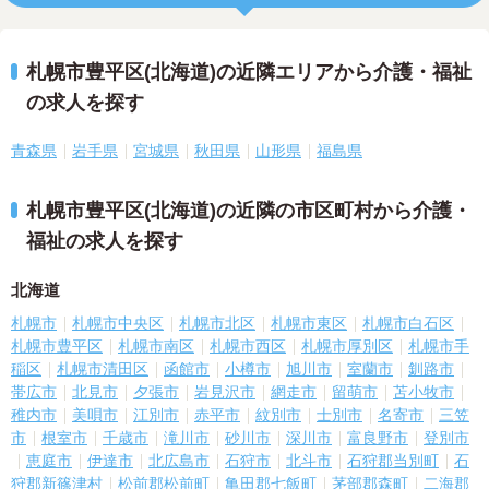
札幌市豊平区(北海道)の近隣エリアから介護・福祉
の求人を探す
青森県
岩手県
宮城県
秋田県
山形県
福島県
札幌市豊平区(北海道)の近隣の市区町村から介護・
福祉の求人を探す
北海道
札幌市
札幌市中央区
札幌市北区
札幌市東区
札幌市白石区
札幌市豊平区
札幌市南区
札幌市西区
札幌市厚別区
札幌市手
稲区
札幌市清田区
函館市
小樽市
旭川市
室蘭市
釧路市
帯広市
北見市
夕張市
岩見沢市
網走市
留萌市
苫小牧市
稚内市
美唄市
江別市
赤平市
紋別市
士別市
名寄市
三笠
市
根室市
千歳市
滝川市
砂川市
深川市
富良野市
登別市
恵庭市
伊達市
北広島市
石狩市
北斗市
石狩郡当別町
石
狩郡新篠津村
松前郡松前町
亀田郡七飯町
茅部郡森町
二海郡