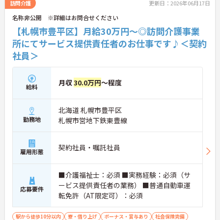
訪問介護
更新日：2026年06月17日
名称非公開 ※詳細はお問合せください
【札幌市豊平区】月給30万円～◎訪問介護事業
所にてサービス提供責任者のお仕事です♪＜契約
社員＞
月収
30.0万円
～程度
給料
北海道 札幌市豊平区
勤務地
札幌市営地下鉄東豊線
契約社員・嘱託社員
雇用形態
■介護福祉士：必須 ■実務経験：必須（サ
ービス提供責任者の業務） ■普通自動車運
応募要件
転免許（AT限定可）：必須
駅から徒歩10分以内
寮・借り上げ
ボーナス・賞与あり
社会保険完備