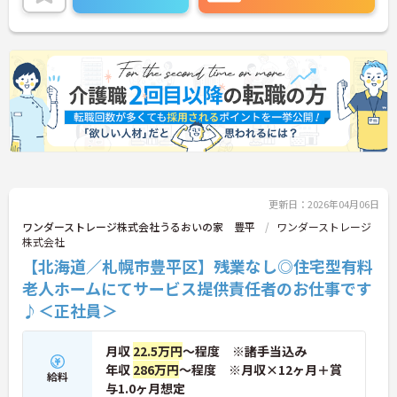
イントなど、さらに詳細をお話しいたしますのでお
気軽にご相談ください！
更新日：2026年04月06日
ワンダーストレージ株式会社うるおいの家 豊平
ワンダーストレージ
株式会社
【北海道／札幌市豊平区】残業なし◎住宅型有料
老人ホームにてサービス提供責任者のお仕事です
♪＜正社員＞
月収
22.5万円
～程度 ※諸手当込み
年収
286万円
～程度 ※月収×12ヶ月＋賞
給料
与1.0ヶ月想定