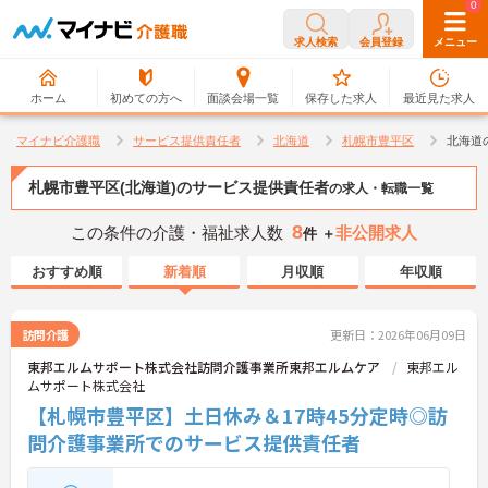
0
0
求人検索
会員登録
メニュー
ホーム
初めての方へ
面談会場一覧
保存した求人
最近見た求人
マイナビ介護職
サービス提供責任者
北海道
札幌市豊平区
北海道
札幌市豊平区(北海道)のサービス提供責任者
の求人・転職一覧
8
この条件の介護・福祉求人数
非公開求人
件 ＋
おすすめ順
新着順
月収順
年収順
訪問介護
更新日：2026年06月09日
東邦エルムサポート株式会社訪問介護事業所東邦エルムケア
東邦エル
ムサポート株式会社
【札幌市豊平区】土日休み＆17時45分定時◎訪
問介護事業所でのサービス提供責任者