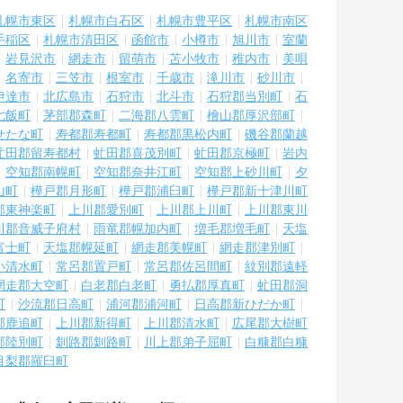
札幌市東区
札幌市白石区
札幌市豊平区
札幌市南区
手稲区
札幌市清田区
函館市
小樽市
旭川市
室蘭
岩見沢市
網走市
留萌市
苫小牧市
稚内市
美唄
名寄市
三笠市
根室市
千歳市
滝川市
砂川市
伊達市
北広島市
石狩市
北斗市
石狩郡当別町
石
七飯町
茅部郡森町
二海郡八雲町
檜山郡厚沢部町
せたな町
寿都郡寿都町
寿都郡黒松内町
磯谷郡蘭越
虻田郡留寿都村
虻田郡喜茂別町
虻田郡京極町
岩内
空知郡南幌町
空知郡奈井江町
空知郡上砂川町
夕
山町
樺戸郡月形町
樺戸郡浦臼町
樺戸郡新十津川町
郡東神楽町
上川郡愛別町
上川郡上川町
上川郡東川
川郡音威子府村
雨竜郡幌加内町
増毛郡増毛町
天塩
富士町
天塩郡幌延町
網走郡美幌町
網走郡津別町
小清水町
常呂郡置戸町
常呂郡佐呂間町
紋別郡遠軽
網走郡大空町
白老郡白老町
勇払郡厚真町
虻田郡洞
町
沙流郡日高町
浦河郡浦河町
日高郡新ひだか町
郡鹿追町
上川郡新得町
上川郡清水町
広尾郡大樹町
郡陸別町
釧路郡釧路町
川上郡弟子屈町
白糠郡白糠
目梨郡羅臼町