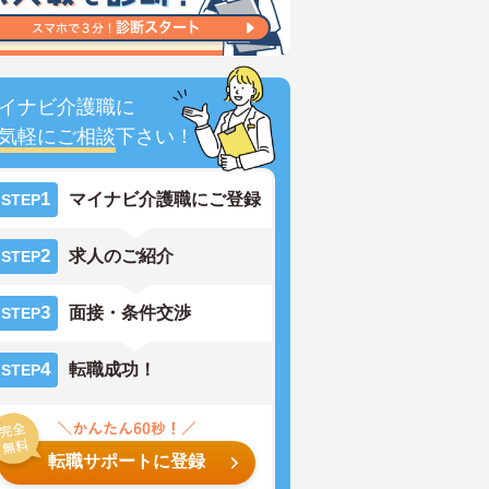
イナビ介護職に
気軽にご相談
下さい！
1
マイナビ介護職にご登録
STEP
2
求人のご紹介
STEP
3
面接・条件交渉
STEP
4
転職成功！
STEP
転職サポートに登録