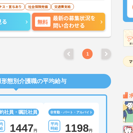
ナス・賞与あり
社会保険完備
交通費支給
最新の募集状況を
見る
無料
問い合わせる
1
用形態別介護職の平均給与
約社員・嘱託社員
非常勤・パート・アルバイト
1447
1198
円
円