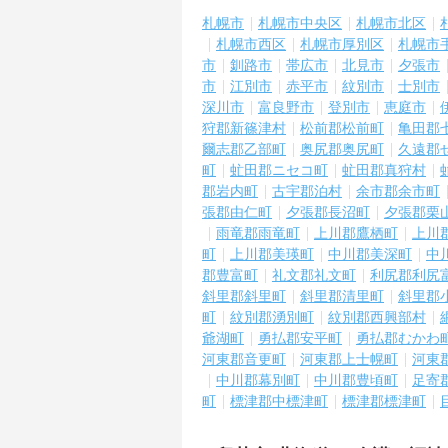
札幌市
札幌市中央区
札幌市北区
札幌市西区
札幌市厚別区
札幌市
市
釧路市
帯広市
北見市
夕張市
市
江別市
赤平市
紋別市
士別市
深川市
富良野市
登別市
恵庭市
狩郡新篠津村
松前郡松前町
亀田郡
爾志郡乙部町
奥尻郡奥尻町
久遠郡
町
虻田郡ニセコ町
虻田郡真狩村
郡岩内町
古宇郡泊村
余市郡余市町
張郡由仁町
夕張郡長沼町
夕張郡栗
雨竜郡雨竜町
上川郡鷹栖町
上川
町
上川郡美瑛町
中川郡美深町
中
郡豊富町
礼文郡礼文町
利尻郡利尻
斜里郡斜里町
斜里郡清里町
斜里郡
町
紋別郡湧別町
紋別郡西興部村
爺湖町
勇払郡安平町
勇払郡むかわ
河東郡音更町
河東郡上士幌町
河東
中川郡幕別町
中川郡豊頃町
足寄
町
標津郡中標津町
標津郡標津町