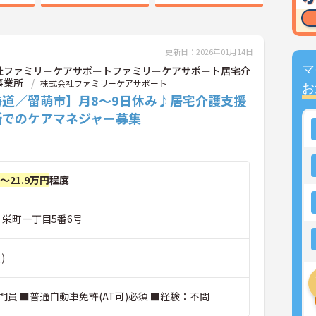
更新日：2026年01月14日
マ
社ファミリーケアサポートファミリーケアサポート居宅介
事業所
株式会社ファミリーケアサポート
お
海道／留萌市】月8～9日休み♪居宅介護支援
所でのケアマネジャー募集
円～21.9万円
程度
市 栄町一丁目5番6号
)
員 ■普通自動車免許(AT可)必須 ■経験：不問