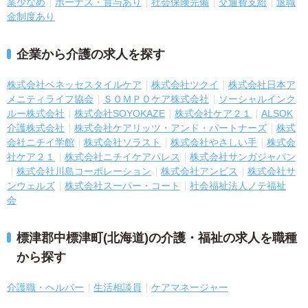
業少なめ
ボーナス・賞与あり
社会保険完備
交通費支給
退職
金制度あり
企業から介護の求人を探す
株式会社ベネッセスタイルケア
株式会社ツクイ
株式会社日本ア
メニティライフ協会
ＳＯＭＰＯケア株式会社
ソーシャルインク
ルー株式会社
株式会社SOYOKAZE
株式会社ケア２１
ALSOK
介護株式会社
株式会社ケアリッツ・アンド・パートナーズ
株式
会社ニチイ学館
株式会社ソラスト
株式会社やさしい手
株式会
社ケア２１
株式会社ニチイケアパレス
株式会社サンガジャパン
株式会社川島コーポレーション
株式会社アンビス
株式会社サ
ンウェルズ
株式会社スーパー・コート
社会福祉法人ノテ福祉
会
標津郡中標津町(北海道)の介護・福祉の求人を職種
から探す
介護職・ヘルパー
生活相談員
ケアマネージャー