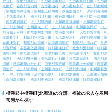
セコ町
虻田郡真狩村
虻田郡留寿都村
虻田郡喜茂別町
虻田郡
京極町
岩内郡岩内町
古宇郡泊村
余市郡余市町
空知郡南幌町
空知郡奈井江町
空知郡上砂川町
夕張郡由仁町
夕張郡長沼町
夕張郡栗山町
樺戸郡月形町
樺戸郡浦臼町
樺戸郡新十津川町
雨竜郡雨竜町
上川郡鷹栖町
上川郡東神楽町
上川郡愛別町
上川郡上川町
上川郡東川町
上川郡美瑛町
中川郡美深町
中川
郡音威子府村
雨竜郡幌加内町
増毛郡増毛町
天塩郡豊富町
礼
文郡礼文町
利尻郡利尻富士町
天塩郡幌延町
網走郡美幌町
網
走郡津別町
斜里郡斜里町
斜里郡清里町
斜里郡小清水町
常呂
郡置戸町
常呂郡佐呂間町
紋別郡遠軽町
紋別郡湧別町
紋別郡
西興部村
網走郡大空町
白老郡白老町
勇払郡厚真町
虻田郡洞
爺湖町
勇払郡安平町
勇払郡むかわ町
沙流郡日高町
浦河郡浦
河町
日高郡新ひだか町
河東郡音更町
河東郡上士幌町
河東郡
鹿追町
上川郡新得町
上川郡清水町
広尾郡大樹町
中川郡幕別
町
中川郡豊頃町
足寄郡陸別町
釧路郡釧路町
川上郡弟子屈町
白糠郡白糠町
標津郡中標津町
標津郡標津町
目梨郡羅臼町
標津郡中標津町(北海道)の介護・福祉の求人を雇用
形態から探す
正社員(正職員)
契約社員・嘱託社員