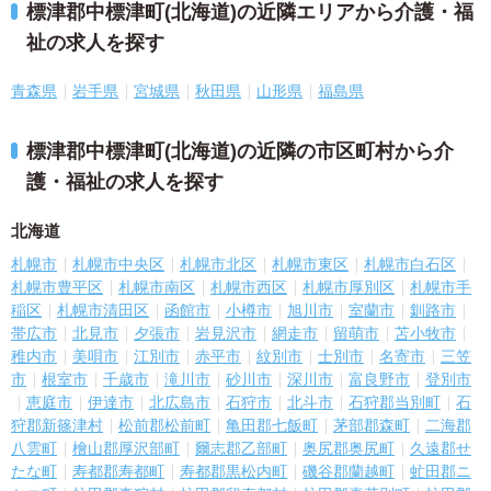
標津郡中標津町(北海道)の近隣エリアから介護・福
祉の求人を探す
青森県
岩手県
宮城県
秋田県
山形県
福島県
標津郡中標津町(北海道)の近隣の市区町村から介
護・福祉の求人を探す
北海道
札幌市
札幌市中央区
札幌市北区
札幌市東区
札幌市白石区
札幌市豊平区
札幌市南区
札幌市西区
札幌市厚別区
札幌市手
稲区
札幌市清田区
函館市
小樽市
旭川市
室蘭市
釧路市
帯広市
北見市
夕張市
岩見沢市
網走市
留萌市
苫小牧市
稚内市
美唄市
江別市
赤平市
紋別市
士別市
名寄市
三笠
市
根室市
千歳市
滝川市
砂川市
深川市
富良野市
登別市
恵庭市
伊達市
北広島市
石狩市
北斗市
石狩郡当別町
石
狩郡新篠津村
松前郡松前町
亀田郡七飯町
茅部郡森町
二海郡
八雲町
檜山郡厚沢部町
爾志郡乙部町
奥尻郡奥尻町
久遠郡せ
たな町
寿都郡寿都町
寿都郡黒松内町
磯谷郡蘭越町
虻田郡ニ