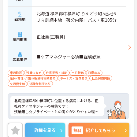
北海道 標津郡中標津町 りんどう町5番地6
勤務地
ＪＲ釧網本線「磯分内駅」バス・車105分
正社員(正職員)
雇用形態
■ケアマネジャー必須■経験必須
応募要件
車通勤可
残業少なめ
住宅手当・補助
土日祝休
日勤のみ
産休･育休･介護休暇取得実績あり
ボーナス・賞与あり
社会保険完備
交通費支給
退職金制度あり
北海道標津郡中標津町に位置する病院における、正
社員ケアマネジャーの募集です！
残業無し☆プライベートとの両立がとりやすい環境
です♪
ご興味ある方には、面接対策ポイントなど、さらに
詳細をお話しいたしますのでお気軽にご相談くださ
詳細を見る
無料
紹介してもらう
い。