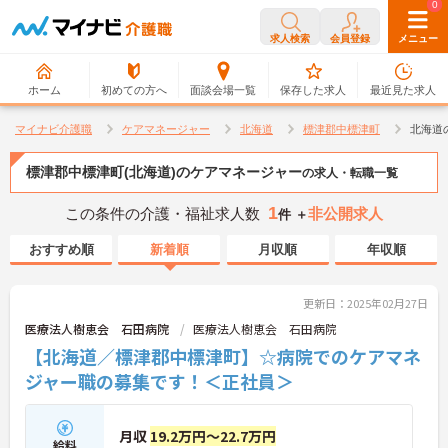
0
0
求人検索
会員登録
メニュー
ホーム
初めての方へ
面談会場一覧
保存した求人
最近見た求人
マイナビ介護職
ケアマネージャー
北海道
標津郡中標津町
北海道
標津郡中標津町(北海道)のケアマネージャー
の求人・転職一覧
1
この条件の介護・福祉求人数
非公開求人
件 ＋
おすすめ順
新着順
月収順
年収順
更新日：2025年02月27日
医療法人樹恵会 石田病院
医療法人樹恵会 石田病院
【北海道／標津郡中標津町】☆病院でのケアマネ
ジャー職の募集です！＜正社員＞
月収
19.2万円～22.7万円
給料