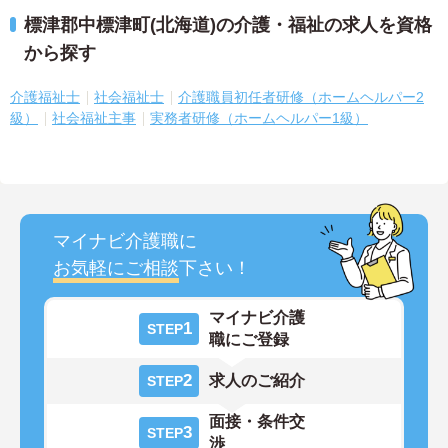
標津郡中標津町(北海道)の介護・福祉の求人を資格
から探す
介護福祉士
社会福祉士
介護職員初任者研修（ホームヘルパー2
級）
社会福祉主事
実務者研修（ホームヘルパー1級）
マイナビ介護職に
お気軽にご相談
下さい！
マイナビ介護
1
STEP
職にご登録
2
求人のご紹介
STEP
面接・条件交
3
STEP
渉