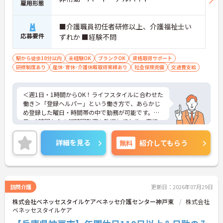
雇用形態
■介護職員初任者研修以上、介護福祉士い
応募要件
ずれか ■経験不問
駅から徒歩10分以内
未経験OK
ブランクOK
資格取得サポート
研修制度あり
産休･育休･介護休暇取得実績あり
社会保険完備
交通費支給
＜週1日・1時間からOK！ライフスタイルに合わせた
働き＞「登録ヘルパー」という働き方で、あらかじ
め登録した曜日・時間帯の中で勤務が可能です。週1
日、1時間からの短時間勤務も歓迎しており、直行
直帰が基本なので、家事や育児、Wワークとの両立
もしやすい環境です。「毎週同じ曜日・時間帯」に
詳細を見る
無料
紹介してもらう
同じご利用者様を担当するスタイルなので、リズム
を作りやすく、ご利用者様ともじっくり信頼関係を
築けます。
＜移動時間も給与支給！充実の手当としっかり稼げ
る給与体系＞ 時給に加え、早朝・夜間や土日祝日の
訪問介護
更新日：2026年07月29日
割増手当が充実しています。さらに、ご利用者様宅
株式会社ベネッセスタイルケアベネッセ介護センター神戸東
株式会社
間の「移動時間」に対しても賃金が支払われるほ
ベネッセスタイルケア
か、急なキャンセル時の手当や、会議・研修参加時
の手当もしっかり支給されます。