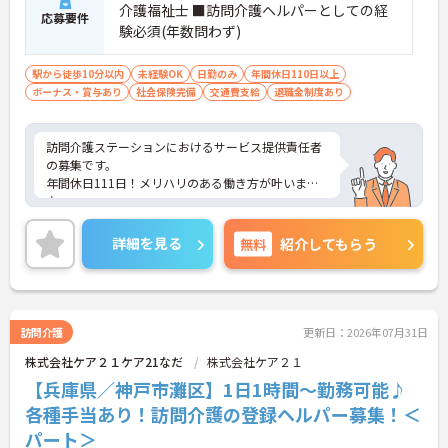
・子育て世代からシニア世代まで幅広い年齢層が在
介護福祉士 ■訪問介護ヘルパーとしての経
応募要件
籍しておりお互いに助け合いながら業務を進めてい
験必須(年数問わず)
ます
駅から徒歩10分以内
未経験OK
日勤のみ
年間休日110日以上
【経験を積むほど、キャリアと収入が伸びていく】
ボーナス・賞与あり
社会保険完備
交通費支給
退職金制度あり
・実務者研修や介護福祉士などの資格手当を支給し
ており努力と専門性が毎月の収入に直結します
・自社教育部門の講座を割引で受講できる制度を活
訪問介護ステーションにおけるサービス提供責任者
用して働きながら上位資格への挑戦が可能です
の募集です。
・年齢による給与減額を廃止し75歳までの再雇用制
年間休日111日！メリハリのある働き方が叶います
度を整えているため生涯現役で活躍し続けられます
♪
日勤のみ！18：00終業なので、お仕事終わりの時間
を大切に働けます◎
詳細を見る
無料
紹介してもらう
ご興味のある方には面接ポイントをお伝えしますの
で、お気軽にお問い合わせください！
訪問介護
更新日：2026年07月31日
株式会社ケア２１ケア21なだ
株式会社ケア２１
【兵庫県／神戸市灘区】1日1時間～勤務可能♪
各種手当あり！訪問介護の登録ヘルパー募集！＜
パート＞