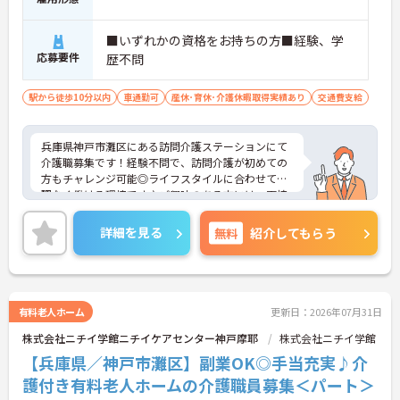
■いずれかの資格をお持ちの方■経験、学
応募要件
歴不問
駅から徒歩10分以内
車通勤可
産休･育休･介護休暇取得実績あり
交通費支給
兵庫県神戸市灘区にある訪問介護ステーションにて
介護職募集です！経験不問で、訪問介護が初めての
方もチャレンジ可能◎ライフスタイルに合わせて無
理なく働ける環境です♪ご興味のある方には、面接
対策ポイントなど、さらに詳細をご案内しますので
お気軽にご相談ください！
詳細を見る
無料
紹介してもらう
有料老人ホーム
更新日：2026年07月31日
株式会社ニチイ学館ニチイケアセンター神戸摩耶
株式会社ニチイ学館
【兵庫県／神戸市灘区】副業OK◎手当充実♪介
護付き有料老人ホームの介護職員募集＜パート＞