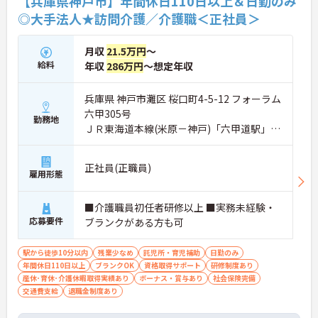
【兵庫県神戸市】年間休日110日以上＆日勤のみ
◎大手法人★訪問介護／介護職＜正社員＞
月収
21.5万円
～
給料
年収
286万円
～想定年収
兵庫県 神戸市灘区 桜口町4-5-12 フォーラム
六甲305号
勤務地
ＪＲ東海道本線(米原－神戸)「六甲道駅」徒
歩3分
正社員(正職員)
雇用形態
■介護職員初任者研修以上 ■実務未経験・
応募要件
ブランクがある方も可
駅から徒歩10分以内
残業少なめ
託児所・育児補助
日勤のみ
年間休日110日以上
ブランクOK
資格取得サポート
研修制度あり
産休･育休･介護休暇取得実績あり
ボーナス・賞与あり
社会保険完備
交通費支給
退職金制度あり