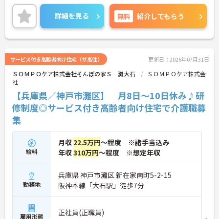
しっかり評価してくれます！ご興味のある方は、面
接ポイントをお伝えしますので、お気軽にご連絡く
詳細を見る
無料
紹介してもらう
ださい。
サービス付き高齢者向け住宅（サ高住）
更新日：2026年07月31日
ＳＯＭＰＯケア株式会社そんぽの家Ｓ 灘大石
ＳＯＭＰＯケア株式会
社
【兵庫県／神戸市灘区】 月8日～10日休み♪研
修制度◎サービス付き高齢者向け住宅で介護職募
集
月収
22.5万円
～程度 ※諸手当込み
給料
年収
310万円
～程度 ※想定年収
兵庫県 神戸市灘区 新在家南町5-2-15
勤務地
阪神本線「大石駅」徒歩7分
正社員(正職員)
雇用形態