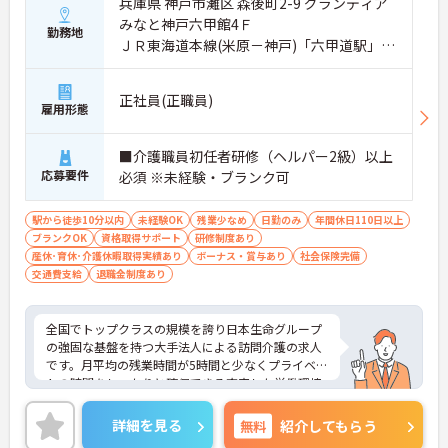
兵庫県 神戸市灘区 森後町2-9 グランディア
慣れた地域で安定した生活基盤を築けます
みなと神戸六甲館4Ｆ
・産休や育休から介護休暇まで取得実績が豊富であ
勤務地
ＪＲ東海道本線(米原－神戸)「六甲道駅」徒
りライフステージの変化に柔軟に対応しています
歩3分
【手厚いサポートが証明する、安心の職場環境】
正社員(正職員)
・入社後6ヶ月間はOJT担当者が付きマンツーマンの
雇用形態
丁寧な指導で業務の不安を解消します ・定期的な面
談で就労定着に向けたフォローを行うため一人で悩
■介護職員初任者研修（ヘルパー2級）以上
みを抱え込まずに相談できます
応募要件
・子育て世代からシニア世代まで幅広い年齢層が在
必須 ※未経験・ブランク可
籍しておりお互いに助け合いながら業務を進めてい
ます
駅から徒歩10分以内
未経験OK
残業少なめ
日勤のみ
年間休日110日以上
ブランクOK
資格取得サポート
研修制度あり
【経験を積むほど、キャリアと収入が伸びていく】
産休･育休･介護休暇取得実績あり
ボーナス・賞与あり
社会保険完備
・実務者研修や介護福祉士などの資格手当を支給し
交通費支給
退職金制度あり
ており努力と専門性が毎月の収入に直結します
・自社教育部門の講座を割引で受講できる制度を活
用して働きながら上位資格への挑戦が可能です
全国でトップクラスの規模を誇り日本生命グループ
・年齢による給与減額を廃止し75歳までの再雇用制
の強固な基盤を持つ大手法人による訪問介護の求人
度を整えているため生涯現役で活躍し続けられます
です。月平均の残業時間が5時間と少なくプライベー
トの時間をしっかりと確保できる充実した労働環境
が整っています。入社後6ヶ月間は専属のOJT担当者
が付き丁寧な指導や面談を通じたフォローを行うた
詳細を見る
無料
紹介してもらう
め新しい環境への適応もスムーズに進みます。また