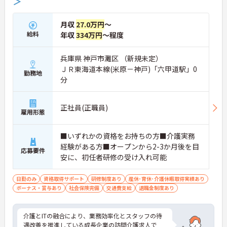
＞
月収
27.0万円
～
給料
年収
334万円
～程度
兵庫県 神戸市灘区 （新規未定）
ＪＲ東海道本線(米原－神戸)「六甲道駅」0
勤務地
分
正社員(正職員)
雇用形態
■いずれかの資格をお持ちの方■介護実務
経験がある方■オープンから2-3か月後を目
応募要件
安に、初任者研修の受け入れ可能
日勤のみ
資格取得サポート
研修制度あり
産休･育休･介護休暇取得実績あり
ボーナス・賞与あり
社会保険完備
交通費支給
退職金制度あり
介護とITの融合により、業務効率化とスタッフの待
遇改善を推進している成長企業の訪問介護求人で