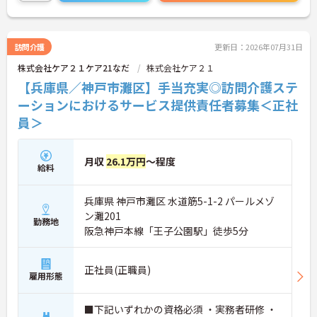
産休や育休の取得実績が豊富で子ども手当の支給や
くるみんマークの取得など子育てとの両立を強力に
支援する体制を実現しています。資格取得の割引制
度や職種間のジョブローテーション制度も整備され
訪問介護
更新日：2026年07月31日
ており有資格者としての専門性を磨きながら中長期
株式会社ケア２１ケア21なだ
株式会社ケア２１
的なキャリアアップを描けます。年齢による一律の
給与減額やキャリア上限を撤廃し定年65歳から75歳
【兵庫県／神戸市灘区】手当充実◎訪問介護ステ
までの再雇用制度を設けているため幅広い世代のス
ーションにおけるサービス提供責任者募集＜正社
タッフがそれぞれの強みを活かして長く活躍できる
員＞
魅力的な職場です。
★おすすめPOINT★
【無理のないペースで、長く健康に働ける】
月収
26.1万円
～程度
給料
・月平均の残業時間が5時間程度！プライベートの
時間をしっかり確保できます
・転勤の範囲は通勤圏内に限定されているので住み
兵庫県 神戸市灘区 水道筋5-1-2 パールメゾ
慣れた地域で安定した生活基盤を築けます
ン灘201
・産休や育休から介護休暇まで取得実績が豊富であ
勤務地
阪急神戸本線「王子公園駅」徒歩5分
りライフステージの変化に柔軟に対応しています
【手厚いサポートが証明する、安心の職場環境】
正社員(正職員)
・入社後6ヶ月間はOJT担当者が付きマンツーマンの
雇用形態
丁寧な指導で業務の不安を解消します ・定期的な面
談で就労定着に向けたフォローを行うため一人で悩
■下記いずれかの資格必須 ・実務者研修 ・
みを抱え込まずに相談できます