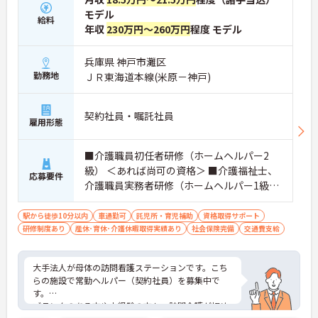
・資格手当が支給されるほか、年2回の評価面談で
モデル
給料
個人の頑張りが給与に還元される仕組みが整ってい
年収
230万円～260万円
程度 モデル
ます
・サービス提供責任者や管理者へのキャリアアップ
兵庫県 神戸市灘区
も目指せます
勤務地
ＪＲ東海道本線(米原－神戸)
【IT化と手厚いフォロー体制により、業務のストレ
スを軽減できます】
・記録票の提出やシフト確認をすべてスマートフォ
契約社員・嘱託社員
雇用形態
ンで行えるため、手書きの書類作成や事業所への移
動の手間が省けケア業務に集中できます
・定期的な面談を通じて上司がフォローする体制が
■介護職員初任者研修（ホームヘルパー2
あり、訪問介護でありながら孤立することなくチー
級） ＜あれば尚可の資格＞ ■介護福祉士、
応募要件
ムの支援を受けながら業務に取り組めます
介護職員実務者研修（ホームヘルパー1級・
介護職員基礎研修）
駅から徒歩10分以内
車通勤可
託児所・育児補助
資格取得サポート
研修制度あり
産休･育休･介護休暇取得実績あり
社会保険完備
交通費支給
大手法人が母体の訪問看護ステーションです。こち
らの施設で常勤ヘルパー（契約社員）を募集中で
す。
ブランクのある方や未経験の方も、訪問介護が初め