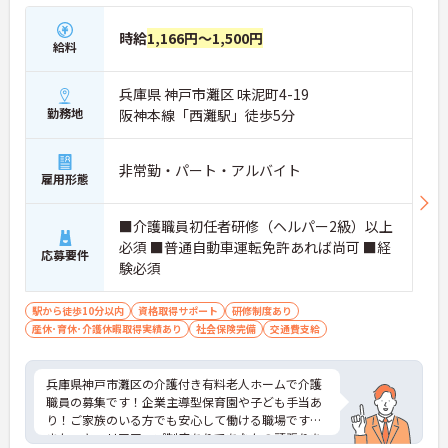
時給
1,166円～1,500円
給料
兵庫県 神戸市灘区 味泥町4-19
勤務地
阪神本線「西灘駅」徒歩5分
非常勤・パート・アルバイト
雇用形態
■介護職員初任者研修（ヘルパー2級）以上
必須 ■普通自動車運転免許あれば尚可 ■経
応募要件
験必須
駅から徒歩10分以内
資格取得サポート
研修制度あり
産休･育休･介護休暇取得実績あり
社会保険完備
交通費支給
兵庫県神戸市灘区の介護付き有料老人ホームで介護
職員の募集です！企業主導型保育園や子ども手当あ
り！ご家族のいる方でも安心して働ける職場です！
また、キャリアアップ制度ありであなたの頑張りを