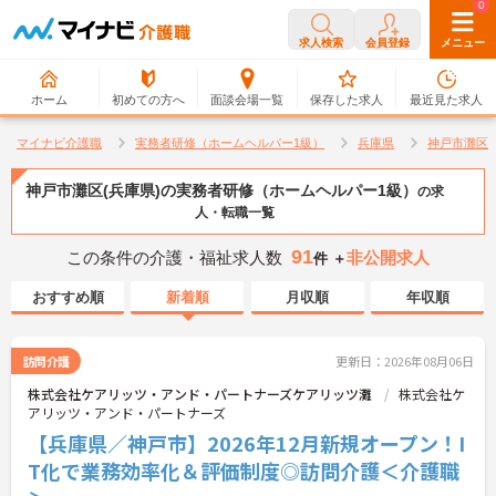
0
0
求人検索
会員登録
メニュー
ホーム
初めての方へ
面談会場一覧
保存した求人
最近見た求人
マイナビ介護職
実務者研修（ホームヘルパー1級）
兵庫県
神戸市灘区
神戸市灘区(兵庫県)の実務者研修（ホームヘルパー1級）
の求
人・転職一覧
91
この条件の介護・福祉求人数
非公開求人
件 ＋
おすすめ順
新着順
月収順
年収順
訪問介護
更新日：2026年08月06日
株式会社ケアリッツ・アンド・パートナーズケアリッツ灘
株式会社ケ
アリッツ・アンド・パートナーズ
【兵庫県／神戸市】2026年12月新規オープン！I
T化で業務効率化＆評価制度◎訪問介護＜介護職