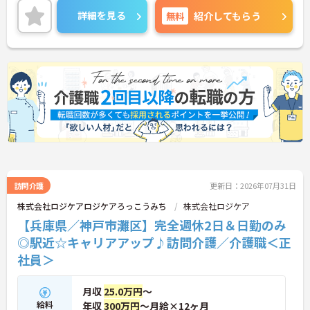
ご興味のある方には、面接対策ポイントなどさらに
詳細を見る
無料
紹介してもらう
詳細をお話いたしますので、お気軽にご相談くださ
い。
訪問介護
更新日：2026年07月31日
株式会社ロジケアロジケアろっこうみち
株式会社ロジケア
【兵庫県／神戸市灘区】完全週休2日＆日勤のみ
◎駅近☆キャリアアップ♪訪問介護／介護職＜正
社員＞
月収
25.0万円
～
給料
年収
300万円
～月給×12ヶ月