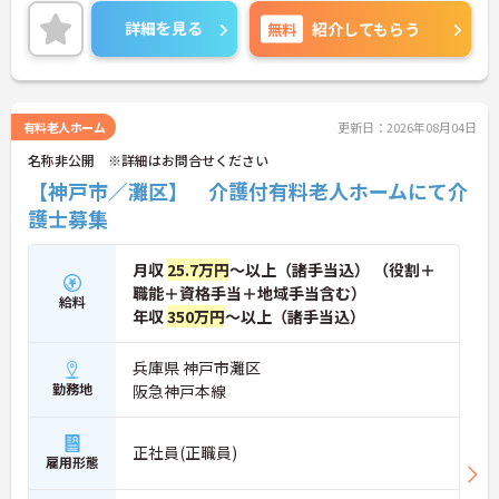
ての方でも、安心して訪問出来るようになるまで同
行研修があります！介護福祉士を目指してる方に
詳細を見る
無料
紹介してもらう
は、資格所得支援もあります！
明るく元気に利用者様と接していただける方を募集
中です。
詳細な内容をお求めの方は、是非マイナビにご登
録・お問い合わせください。
有料老人ホーム
更新日：2026年08月04日
名称非公開 ※詳細はお問合せください
【神戸市／灘区】 介護付有料老人ホームにて介
護士募集
月収
25.7万円
～以上（諸手当込） （役割＋
職能＋資格手当＋地域手当含む）
給料
年収
350万円
～以上（諸手当込）
兵庫県 神戸市灘区
勤務地
阪急神戸本線
正社員(正職員)
雇用形態