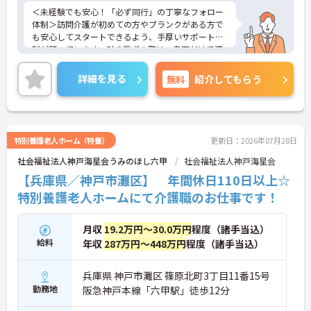
＜未経験でも安心！「必ず同行」の丁寧なフォロー
体制＞訪問介護が初めての方やブランクがある方で
も安心してスタートできるよう、手厚いサポート体
制が整っています。引き継ぎの際は、書面だけで済
ませることはなく、必ず先輩スタッフが同行して丁
寧に指導を行います。 ご利用者様の住み慣れたご自
詳細を見る
無料
紹介してもらう
宅で、1対1でじっくりと向き合うケアができるた
め、「もっと丁寧に、親切に介護をしたい」という
想いをお持ちの方にぴったりの環境です。
＜子育て・家族を大切にする制度が豊富＞「進研ゼ
ミ」の割引や保育手当など、ベネッセグループなら
特別養護老人ホーム（特養）
更新日：2026年07月28日
ではの家族向け福利厚生が非常に充実しています。
社会福祉法人神戸海星会うみのほし六甲
社会福祉法人神戸海星会
産前産後・育児休暇の取得実績や復帰支援はもちろ
ん、お子様の看護休暇や、ご家族の介護休暇・短縮
【兵庫県／神戸市灘区】 年間休日110日以上☆
勤務制度なども整備されています。ライフステージ
特別養護老人ホームにて介護職のお仕事です！
が変わっても、制度を活用しながら長く働き続けら
れる、スタッフに優しい職場です。
月収
19.2万円～30.0万円
程度（諸手当込）
給料
年収
287万円～448万円
程度（諸手当込）
兵庫県 神戸市灘区 篠原北町3丁目11番15号
勤務地
阪急神戸本線「六甲駅」徒歩12分