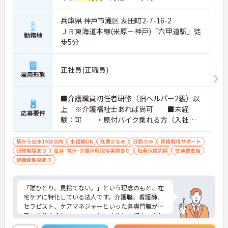
兵庫県 神戸市灘区 友田町2-7-16-2
ＪＲ東海道本線(米原－神戸)「六甲道駅」徒
勤務地
歩5分
正社員(正職員)
雇用形態
■介護職員初任者研修（旧ヘルパー2級）以
上 ※介護福祉士あれば尚可 ■未経
応募要件
験：可 ・原付バイク乗れる方（入社後
の練習可）⇒電気自転車もあり
駅から徒歩10分以内
未経験OK
残業少なめ
日勤のみ
資格取得サポート
研修制度あり
産休･育休･介護休暇取得実績あり
社会保険完備
交通費支給
退職金制度あり
「誰ひとり、見捨てない。」という理念のもと、在
宅ケアに特化している法人です。介護職、看護師、
セラピスト、ケアマネジャーといった各専門職が、
思いやりの心とプロフェッショナルとしてのスキル
を持ち寄り、ひとつのチームとしてご利用者様を支