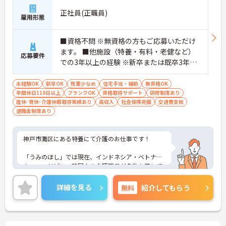
正社員(正職員)
雇用形態
■資格不問 ※無資格の方もご応募いただけ
ます。 ■他施設（特養・有料・老健など）
応募要件
での3年以上の経験 ※新卒または既卒3年以
内の方は、未経験でも可。
未経験OK
新卒OK
残業少なめ
住宅手当・補助
無資格OK
年間休日110日以上
ブランクOK
資格取得サポート
研修制度あり
産休･育休･介護休暇取得実績あり
高収入
社会保険完備
交通費支給
退職金制度あり
神戸市灘区にある特養にて介護のお仕事です！
「うみのほし」では現在、インドネシア・ベトナ
ム・フィリピン・韓国人の介護職員が多数在籍して
います☆
詳細を見る
無料
紹介してもらう
グローバル社会の最先端をいく施設であなたも活躍
してみませんか♪
ご応募に資格は不問です！研修体制も整っているの