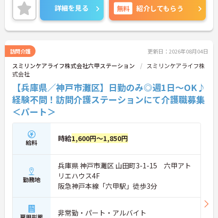
嬉しいポイントです◎丁寧な研修とフォロー体制
詳細を見る
無料
紹介してもらう
で、経験に関わらず安心してスタートできます。
こちらの求人にご興味がございましたら面接のポイ
ントもお伝えしますので是非ご応募お待ちしており
ます。
訪問介護
更新日：2026年08月04日
スミリンケアライフ株式会社六甲ステーション
スミリンケアライフ株
式会社
【兵庫県／神戸市灘区】日勤のみ◎週1日～OK♪
経験不問！訪問介護ステーションにて介護職募集
＜パート＞
時給
1,600円～1,850円
給料
兵庫県 神戸市灘区 山田町3-1-15 六甲アト
リエハウス4F
勤務地
阪急神戸本線「六甲駅」徒歩3分
非常勤・パート・アルバイト
雇用形態