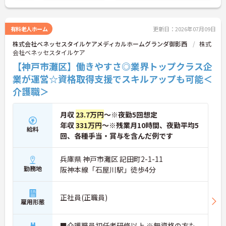
ご興味のある方には、面接対策ポイントなど、さら
に詳細をお話しいたしますのでお気軽にご相談くだ
さい！
有料老人ホーム
更新日：2026年07月09日
株式会社ベネッセスタイルケアメディカルホームグランダ御影西
株式
会社ベネッセスタイルケア
【神戸市灘区】働きやすさ◎業界トップクラス企
業が運営☆資格取得支援でスキルアップも可能＜
介護職＞
月収
23.7万円
～※夜勤5回想定
年収
331万円
～※残業月10時間、夜勤平均5
給料
回、各種手当・賞与を含んだ例です
兵庫県 神戸市灘区 記田町2-1-11
勤務地
阪神本線「石屋川駅」徒歩4分
正社員(正職員)
雇用形態
■介護職員初任者研修以上 ※無資格の方も