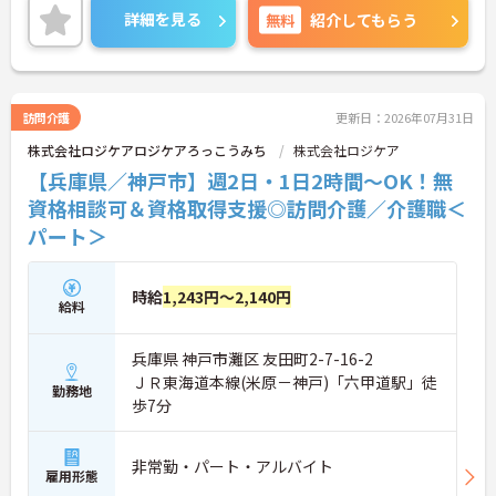
える「多職種連携」を何よりの強みとしています。
詳細を見る
無料
紹介してもらう
施設のように時間に追われることなく、1対1でじっ
くりとケアに向き合える環境です。全車両にドライ
ブレコーダーを搭載し移動時の安全を確保している
ほか、部署の垣根を越えたチャットツールで常時情
報共有が行われており、一人での訪問時も即座にチ
訪問介護
更新日：2026年07月31日
ームへ相談できる万全のバックアップ体制が敷かれ
株式会社ロジケアロジケアろっこうみち
株式会社ロジケア
ています。給与面では、固定給と成果給からライフ
スタイルに合わせて選択が可能です。資格取得支援
【兵庫県／神戸市】週2日・1日2時間～OK！無
を活用した管理職へのキャリアパスも明確であり、
資格相談可＆資格取得支援◎訪問介護／介護職＜
有資格者の皆様が安心して長期的に専門性を高めて
パート＞
いける環境です。
★おすすめPOINT★
◆兵庫・大阪の関西と東京を中心に在宅介護に特化
時給
1,243円～2,140円
給料
した事業所を展開！ケアマネジャー、訪問介護員、
看護師、セラピスト、福祉用具専門相談員等の専門
職が連携をしてチームケアを提供しています。
兵庫県 神戸市灘区 友田町2-7-16-2
◆正社員比率は9割以上、20代のスタッフを中心に5
ＪＲ東海道本線(米原－神戸)「六甲道駅」徒
0代までの幅広い年代が活躍されています。
勤務地
歩7分
◆ITを活用して業務効率化を図っています。
◆介護、看護、リハビリ等の専門職がチームとして
連携。一人での訪問時もチャットツールで即座に相
非常勤・パート・アルバイト
談できるほか、全車にドライブレコーダーを完備す
雇用形態
るなど、現場を守るサポート体制が万全です。