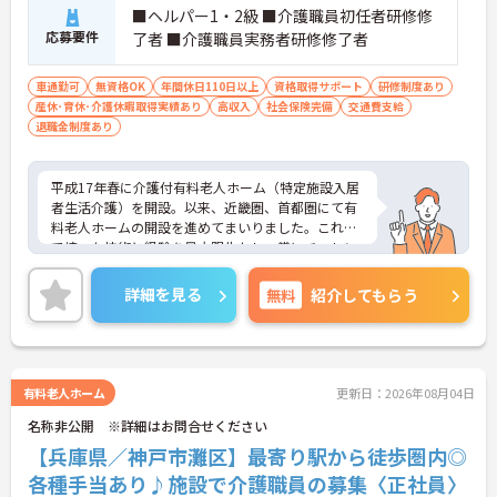
■ヘルパー1・2級 ■介護職員初任者研修修
応募要件
了者 ■介護職員実務者研修修了者
車通勤可
無資格OK
年間休日110日以上
資格取得サポート
研修制度あり
産休･育休･介護休暇取得実績あり
高収入
社会保険完備
交通費支給
退職金制度あり
平成17年春に介護付有料老人ホーム（特定施設入居
者生活介護）を開設。以来、近畿圏、首都圏にて有
料老人ホームの開設を進めてまいりました。これま
で培った技術と経験を最大限生かし、常にチャレン
ジ精神と創造力を発揮し、高齢者の皆様が安心して
生活できる「豊かで実りある高齢社会」を目指して
詳細を見る
無料
紹介してもらう
おります。首都圏で3ホーム、近畿圏で5ホームの新
規開設を予定しており、第33期末（平成29年6月30
日）時点では、運営ホーム数は38ホーム、居室数は
2,706室と急成長しております。ご興味を持たれた
方は面接対策ポイントや求人の詳細などお話しいた
有料老人ホーム
更新日：2026年08月04日
しますのでお気軽にお問い合わせ下さい。
名称非公開 ※詳細はお問合せください
【兵庫県／神戸市灘区】最寄り駅から徒歩圏内◎
各種手当あり♪施設で介護職員の募集〈正社員〉