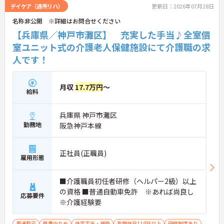
でキャリアアップも可能◎
デイケア（通所リハ）
更新日：2026年07月28日
名称非公開 ※詳細はお問合せください
ご興味がある方は是非一度マイナビまでお問合せく
ださい！！
【兵庫県／神戸市灘区】 充実した手当♪全室個
室ユニット式の介護老人保健施設にて介護職の求
人です！
月収
17.7万円
～
給料
兵庫県 神戸市灘区
勤務地
阪急神戸本線
正社員(正職員)
雇用形態
■介護職員初任者研修（ヘルパー2級）以上
の資格 ■普通自動車免許 ※あれば尚良し
応募要件
※介護経験要
車通勤可
残業少なめ
住宅手当・補助
年間休日110日以上
研修制度あり