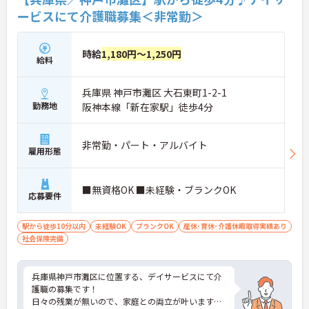
◆資格取得支援制度を活用し、働きながらさらなる
ービスにて介護職募集＜非常勤＞
キャリアアップを目指せます
時給
1,180円～1,250円
給料
兵庫県 神戸市灘区 大石東町1-2-1
勤務地
阪神本線「新在家駅」徒歩4分
非常勤・パート・アルバイト
雇用形態
■無資格OK ■未経験・ブランクOK
応募要件
駅から徒歩10分以内
未経験OK
ブランクOK
産休･育休･介護休暇取得実績あり
社会保険完備
兵庫県神戸市灘区に位置する、デイサービスにて介
護職の募集です！
日々の残業が無いので、家庭との両立が叶います◎