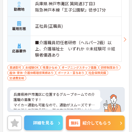
兵庫県 神戸市灘区 箕岡通3丁目3
勤務地
阪急神戸本線「王子公園駅」徒歩17分
正社員(正職員)
雇用形態
■介護職員初任者研修（ヘルパー2級）以
上、介護福祉士 いずれか ※未経験可 ※経
応募要件
験者優遇あり
車通勤可
未経験OK
残業少なめ
オープニングスタッフ募集
研修制度あり
産休･育休･介護休暇取得実績あり
ボーナス・賞与あり
社会保険完備
交通費支給
兵庫県神戸市灘区に位置するグループホームでの介
護職の募集です！
マイカー通勤も可能なので、通勤がスムーズです♪
職員誕生日贈答品配布、職員家族贈答品配布など、
特殊な福利厚生があります☆
またメンタルケア窓口が設置されており、産休・育
詳細を見る
無料
紹介してもらう
休・介護休暇の取得実績があるなど、長く勤務しや
すい環境が用意されています◎