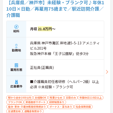
【兵庫県／神戸市】未経験・ブランク可♪年休1
10日×日勤／再雇用75歳まで／駅近訪問介護／
介護職
月収
21.8万円
～
給料
兵庫県 神戸市灘区 岸地通5-5-13 アメニティ
ビル201号
勤務地
阪急神戸本線「王子公園駅」徒歩3分
正社員(正職員)
雇用形態
■介護職員初任者研修（ヘルパー2級）以上
応募要件
必須 ※未経験・ブランク可
駅から徒歩10分以内
未経験OK
残業少なめ
日勤のみ
年間休日110日以上
ブランクOK
資格取得サポート
研修制度あり
産休･育休･介護休暇取得実績あり
ボーナス・賞与あり
社会保険完備
交通費支給
退職金制度あり