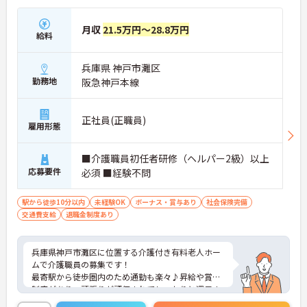
月収
21.5万円～28.8万円
給料
兵庫県 神戸市灘区
勤務地
阪急神戸本線
正社員(正職員)
雇用形態
■介護職員初任者研修（ヘルパー2級）以上
応募要件
必須 ■経験不問
駅から徒歩10分以内
未経験OK
ボーナス・賞与あり
社会保険完備
交通費支給
退職金制度あり
兵庫県神戸市灘区に位置する介護付き有料老人ホー
ムで介護職員の募集です！
最寄駅から徒歩圏内のため通勤も楽々♪昇給や賞与
制度があり、頑張りが評価されてしっかりと還元さ
れます。さらに住宅手当などの各種手当もあるのは