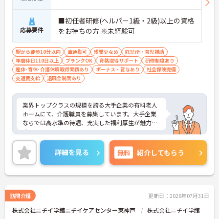
■初任者研修(ヘルパー1級・2級)以上の資格
応募要件
をお持ちの方 ※未経験可
駅から徒歩10分以内
車通勤可
残業少なめ
託児所・育児補助
年間休日110日以上
ブランクOK
資格取得サポート
研修制度あり
産休･育休･介護休暇取得実績あり
ボーナス・賞与あり
社会保険完備
交通費支給
退職金制度あり
業界トップクラスの規模を誇る大手企業の有料老人
ホームにて、介護職員を募集しています。大手企業
ならでは高水準の待遇、充実した福利厚生が魅力で
す。
ご興味ある方には、面接対策ポイントなど、さらに
詳細をお話しいたしますのでお気軽にご相談くださ
詳細を見る
無料
紹介してもらう
い。
訪問介護
更新日：2026年07月31日
株式会社ニチイ学館ニチイケアセンター東神戸
株式会社ニチイ学館