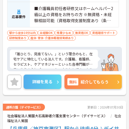
◆ライフスタイルに合わせて固定給と成果給から選
■介護職員初任者研修又はホームヘルパー2
択が可能。資格取得支援を活用した管理職へのステ
ップアップなどキャリアパスも明確で、有資格者と
級以上の資格をお持ちの方 ※無資格・未経
応募要件
しての市場価値を高めながら長期的に活躍できま
験相談可能（資格取得支援制度あり（条件
す。
あり））
駅から徒歩10分以内
未経験OK
残業少なめ
無資格OK
資格取得サポート
研修制度あり
産休･育休･介護休暇取得実績あり
「誰ひとり、見捨てない。」という理念のもと、在
宅ケアに特化している法人です。介護職、看護師、
セラピスト、ケアマネジャーといった各専門職が、
思いやりの心とプロフェッショナルとしてのスキル
を持ち寄り、ひとつのチームとしてご利用者様を支
える「多職種連携」を何よりの強みとしています。
詳細を見る
無料
紹介してもらう
週2日・1日2時間からの柔軟なシフト調整が可能で
す。時間外労働も基本発生しないため、体力的な負
担を軽減しつつ、ご家庭やプライベートの時間も大
切にしながら無理のないペースで日々の業務と向き
合うことが期待できます。
通所介護（デイサービス）
更新日：2026年07月30日
社会福祉法人鶯園大石高齢者介護支援センター（デイサービス）
社会
★おすすめPOINT★
福祉法人鶯園
◆週2日・1日2時間からのシフト勤務で、ご自身の
ペースを守って働けます
【兵庫県／神戸市灘区】駅から徒歩4分♪デイサ