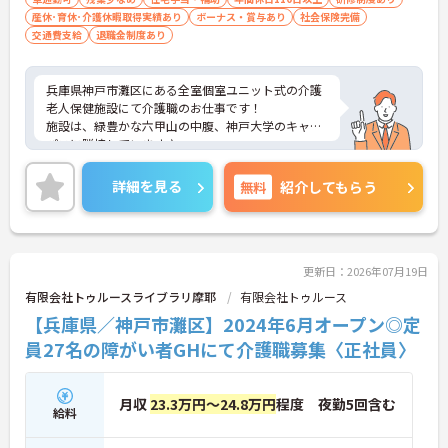
産休･育休･介護休暇取得実績あり
ボーナス・賞与あり
社会保険完備
交通費支給
退職金制度あり
兵庫県神戸市灘区にある全室個室ユニット式の介護
老人保健施設にて介護職のお仕事です！
施設は、緑豊かな六甲山の中腹、神戸大学のキャン
パスに隣接しています♪
マイカー通勤可能に加え、新神戸駅より職員の送迎
バスが出ているなど、日々の通勤も便利です☆
詳細を見る
無料
紹介してもらう
経験の浅い方や、ブランクのある方もマンツーマン
での丁寧な指導があるので安心◎
あなたの個性と可能性を伸ばしながら勤務いただけ
ます！
ご興味がある方は是非一度マイナビまでお問合せく
更新日：2026年07月19日
ださい！！
有限会社トゥルースライブラリ摩耶
有限会社トゥルース
【兵庫県／神戸市灘区】2024年6月オープン◎定
員27名の障がい者GHにて介護職募集〈正社員〉
月収
23.3万円～24.8万円
程度 夜勤5回含む
給料