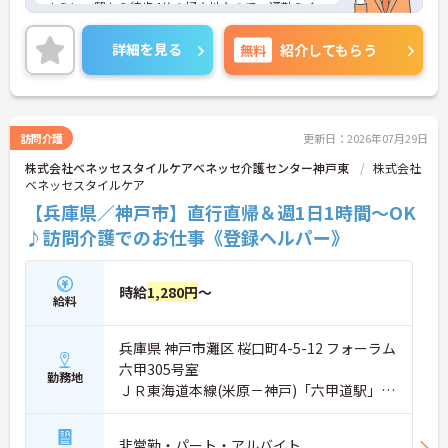
さらに、駅から徒歩4分の好立地なので、通勤らく
らくです♪
ご興味のある方には、面接対策ポイントなど、さら
詳細を見る
無料
紹介してもらう
に詳細をお話しいたしますのでお気軽にご相談くだ
さい！
訪問介護
更新日：2026年07月29日
株式会社ベネッセスタイルケアベネッセ介護センター神戸東
株式会社
ベネッセスタイルケア
【兵庫県／神戸市】直行直帰＆週1日1時間～OK
♪訪問介護でのお仕事《登録ヘルパー》
時給
1,280円
～
給料
兵庫県 神戸市灘区 桜口町4-5-12 フォーラム
六甲305号室
勤務地
ＪＲ東海道本線(米原－神戸)「六甲道駅」徒
歩3分
非常勤・パート・アルバイト