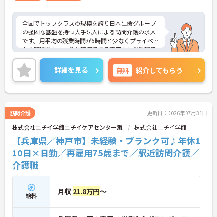
全国でトップクラスの規模を誇り日本生命グループ
の強固な基盤を持つ大手法人による訪問介護の求人
です。月平均の残業時間が5時間と少なくプライベー
トの時間をしっかりと確保できる充実した労働環境
が整っています。入社後6ヶ月間は専属のOJT担当者
が付き丁寧な指導や面談を通じたフォローを行うた
詳細を見る
無料
紹介してもらう
め新しい環境への適応もスムーズに進みます。また
産休や育休の取得実績が豊富で子ども手当の支給や
くるみんマークの取得など子育てとの両立を強力に
支援する体制を実現しています。資格取得の割引制
度や職種間のジョブローテーション制度も整備され
訪問介護
更新日：2026年07月31日
ており有資格者としての専門性を磨きながら中長期
株式会社ニチイ学館ニチイケアセンター灘
株式会社ニチイ学館
的なキャリアアップを描けます。年齢による一律の
給与減額やキャリア上限を撤廃し定年65歳から75歳
【兵庫県／神戸市】未経験・ブランク可♪年休1
までの再雇用制度を設けているため幅広い世代のス
10日×日勤／再雇用75歳まで／駅近訪問介護／
タッフがそれぞれの強みを活かして長く活躍できる
介護職
魅力的な職場です。
★おすすめPOINT★
【無理のないペースで、長く健康に働ける】
月収
21.8万円
～
給料
・月平均の残業時間が5時間程度！プライベートの
時間をしっかり確保できます
・転勤の範囲は通勤圏内に限定されているので住み