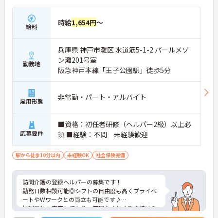
時給
1,654円
～
給料
兵庫県 神戸市灘区 水道筋5-1-2 パールメゾ
ン灘201号室
勤務地
阪急神戸本線「王子公園駅」徒歩5分
非常勤・パート・アルバイト
雇用形態
■資格：初任者研修（ヘルパー2級）以上必
応募要件
須 ■経験：不問 未経験歓迎
駅から徒歩10分以内
未経験OK
社会保険完備
訪問介護の登録ヘルパーの募集です！
勤務日数相談可能◎シフトの自由度も高くプライベ
ートやWワークとの両立も可能です♪
福利厚生も充実しており、無理なく長く働き続けら
れる職場です。