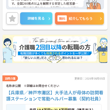
す。全国260拠点以上を展開する安定した経営基盤
のもと、正社員比率94%という強固なチーム体制を
構築しています。資格手当や年2回の評価面談など、
専門資格と成果が収入に直結する仕組みが整ってい
詳細を見る
無料
紹介してもらう
ます。夜勤なしの完全週休2日制（曜日固定）を採用
し、日々の記録業務はスマートフォンで完結するた
め、施設勤務特有の不規則なシフトや煩雑な事務作
業の負担を抑え、ケアに専念できます。定期的な面
談で不安を解消できるフォロー体制もあり、介護福
祉士の資格取得やサ責や管理者への着実なキャリア
アップを目指す有資格者の方に推奨できる環境で
す。
★おすすめPOINT★
【夜勤なし・曜日固定の休日で、身体への負担を抑
えた働き方が実現できます】
・8:00～19:00の間での実働8時間勤務で夜勤が存在
しないため、生活リズムを整えながら健康的に働き
訪問介護
更新日：2026年08月05日
続けることができます
名称非公開 ※詳細はお問合せください
・完全週休2日制（曜日固定）を採用していること
【兵庫県／神戸市灘区】大手法人が母体の訪問看
により、先々の予定が立てやすくプライベートの時
間をしっかりと確保できる環境です
護ステーションで常勤ヘルパー募集（契約社員）
【専門資格を活かした収入アップと明確なキャリア
形成が期待できます】
月収
18.5万円～21.5万円
程度（諸手当込）