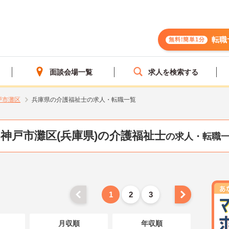
転職
無料!簡単1分
面談会場一覧
求人を検索する
戸市灘区
兵庫県の介護福祉士の求人・転職一覧
神戸市灘区(兵庫県)の介護福祉士
の求人・転職
1
2
3
月収順
年収順