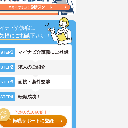
イナビ介護職に
気軽にご相談
下さい！
1
マイナビ介護職にご登録
STEP
2
求人のご紹介
STEP
3
面接・条件交渉
STEP
4
転職成功！
STEP
転職サポートに登録