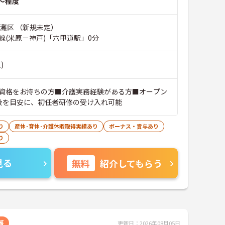
～程度
市灘区 （新規未定）
線(米原－神戸)「六甲道駅」0分
)
資格をお持ちの方■介護実務経験がある方■オープン
月後を目安に、初任者研修の受け入れ可能
り
産休･育休･介護休暇取得実績あり
ボーナス・賞与あり
り
見る
無料
紹介してもらう
護
更新日：2026年08月05日