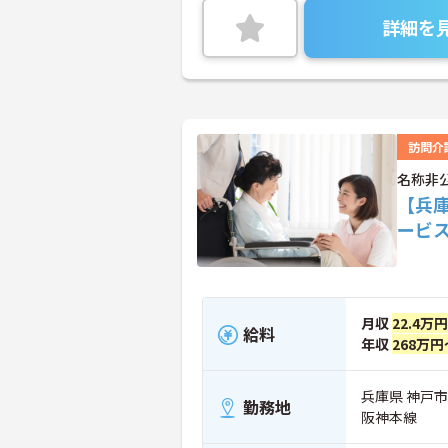
詳細を
訪問介
名称非
【兵
ービ
月収
22.4万
給料
年収
268万円
兵庫県 神戸
勤務地
阪神本線