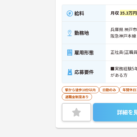
給料
月収
35.3万円
兵庫県 神戸市
勤務地
阪急神戸本線
雇用形態
正社員(正職員
■実務経験5
応募要件
がある方
駅から徒歩10分以内
日勤のみ
年間休日
退職金制度あり
詳細を