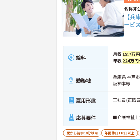
名称非
【兵
ービ
月収
18.7万
給料
年収
224万円
兵庫県 神戸
勤務地
阪神本線
雇用形態
正社員(正職員
応募要件
■介護福祉士
駅から徒歩10分以内
年間休日110日以上