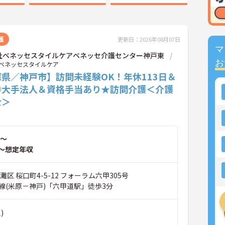
護
更新日：2026年08月07日
マ
社ベネッセスタイルケアベネッセ介護センター神戸東
お
ベネッセスタイルケア
県／神戸市】訪問未経験OK！年休113日＆
◎大手法人＆資格手当あり★訪問介護＜介護
士＞
～
～想定年収
灘区 桜口町4-5-12 フォーラム六甲305号
線(米原－神戸)「六甲道駅」徒歩3分
)