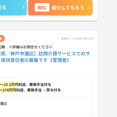
見る
無料
紹介してもらう
護
更新日：2026年08月05日
公開 ※詳細はお問合せください
庫県／神戸市灘区】訪問介護サービスでのサ
ス提供責任者の募集です《管理者》
円～23.2万円
別途、業務手当付与
～278万円
別途、業務手当 ・賞与付与
市灘区