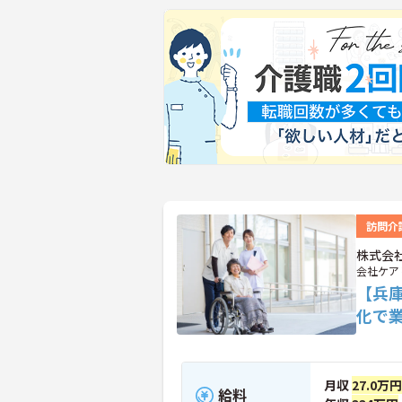
訪問介
株式会
会社ケア
【兵庫
化で
月収
27.0万円
給料