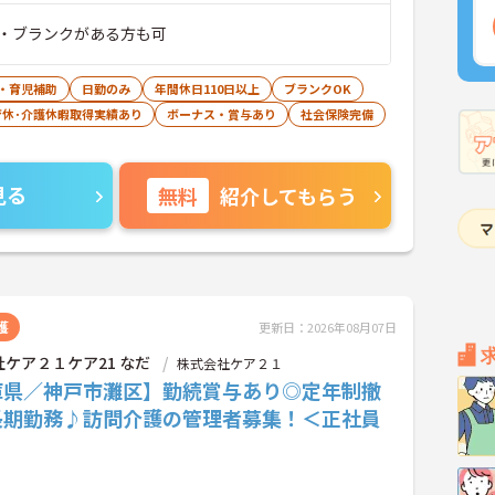
・ブランクがある方も可
・育児補助
日勤のみ
年間休日110日以上
ブランクOK
育休･介護休暇取得実績あり
ボーナス・賞与あり
社会保険完備
見る
無料
紹介してもらう
護
更新日：2026年08月07日
ケア２１ケア21 なだ
株式会社ケア２１
庫県／神戸市灘区】勤続賞与あり◎定年制撤
長期勤務♪訪問介護の管理者募集！＜正社員