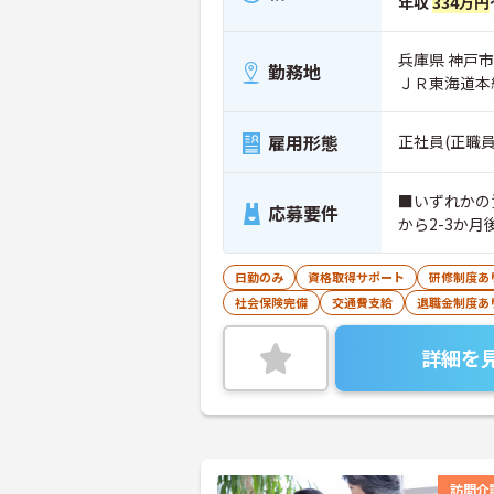
年収
334万円
兵庫県 神戸
勤務地
ＪＲ東海道本
雇用形態
正社員(正職員
■いずれかの
応募要件
から2-3か
日勤のみ
資格取得サポート
研修制度あ
社会保険完備
交通費支給
退職金制度あ
詳細を
訪問介