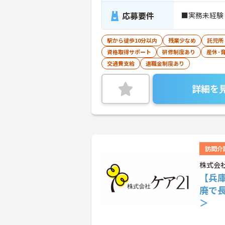
応募要件
■実務未経験
駅から徒歩10分以内
残業少なめ
託児所
資格取得サポート
研修制度あり
産休･
交通費支給
退職金制度あり
詳細を
訪問介
株式会社
【兵
廃で
＞