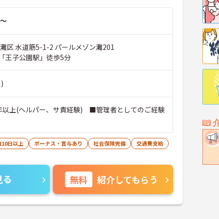
～
灘区 水道筋5-1-2 パールメゾン灘201
「王子公園駅」徒歩5分
)
年以上(ヘルパー、サ責経験) ■管理者としてのご経験
110日以上
ボーナス・賞与あり
社会保険完備
交通費支給
見る
無料
紹介してもらう