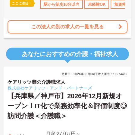
ここに注目！
得サポート
産休･育休･介護休暇取得実績あり
駅から徒歩10分以内
未経験OK
社会保険完備
無資格OK
交通
この法人の別の求人の一覧を見る
あなたにおすすめの介護・福祉求人
更新日：2026年08月06日 求人番号：10274489
ケアリッツ灘の介護職求人
株式会社ケアリッツ・アンド・パートナーズ
【兵庫県／神戸市】2026年12月新規オ
ープン！IT化で業務効率化＆評価制度◎
訪問介護＜介護職＞
月収 27.0万円～