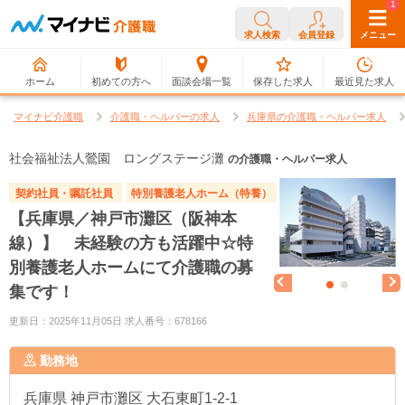
0
1
求人検索
会員登録
メニュー
ホーム
初めての方へ
面談会場一覧
保存した求人
最近見た求人
マイナビ介護職
介護職・ヘルパーの求人
兵庫県の介護職・ヘルパー求人
社会福祉法人鶯園 ロングステージ灘
の介護職・ヘルパー求人
契約社員・嘱託社員
特別養護老人ホーム（特養）
【兵庫県／神戸市灘区（阪神本
線）】 未経験の方も活躍中☆特
別養護老人ホームにて介護職の募
集です！
更新日：2025年11月05日 求人番号：678166
勤務地
兵庫県
神戸市灘区 大石東町1-2-1