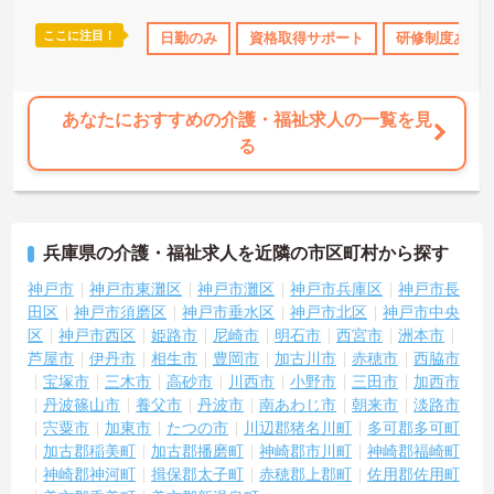
ロー体制もあり、介護福祉士の資格取得やサ責や管理者への着実な
キャリアアップを目指す有資格者の方に推奨できる環境です。
ここに注目！
ス・賞与あり
社会保険完備
日勤のみ
交通費支給
資格取得サポート
退職金制度あり
研修制度あり
★おすすめPOINT★
【夜勤なし・曜日固定の休日で、身体への負担を抑えた働き方が実
現できます】
あなたにおすすめの介護・福祉求人の一覧を見
・8:00～19:00の間での実働8時間勤務で夜勤が存在しないため、生
る
活リズムを整えながら健康的に働き続けることができます
・完全週休2日制（曜日固定）を採用していることにより、先々の予
定が立てやすくプライベートの時間をしっかりと確保できる環境で
す
兵庫県の介護・福祉求人を近隣の市区町村から探す
【専門資格を活かした収入アップと明確なキャリア形成が期待でき
ます】
神戸市
神戸市東灘区
神戸市灘区
神戸市兵庫区
神戸市長
・資格手当が支給されるほか、年2回の評価面談で個人の頑張りが給
田区
神戸市須磨区
神戸市垂水区
神戸市北区
神戸市中央
与に還元される仕組みが整っています
区
神戸市西区
姫路市
尼崎市
明石市
西宮市
洲本市
・サービス提供責任者や管理者へのキャリアアップも目指せます
芦屋市
伊丹市
相生市
豊岡市
加古川市
赤穂市
西脇市
宝塚市
三木市
高砂市
川西市
小野市
三田市
加西市
【IT化と手厚いフォロー体制により、業務のストレスを軽減できま
丹波篠山市
養父市
丹波市
南あわじ市
朝来市
淡路市
す】
・記録票の提出やシフト確認をすべてスマートフォンで行えるた
宍粟市
加東市
たつの市
川辺郡猪名川町
多可郡多可町
め、手書きの書類作成や事業所への移動の手間が省けケア業務に集
加古郡稲美町
加古郡播磨町
神崎郡市川町
神崎郡福崎町
中できます
神崎郡神河町
揖保郡太子町
赤穂郡上郡町
佐用郡佐用町
・定期的な面談を通じて上司がフォローする体制があり、訪問介護