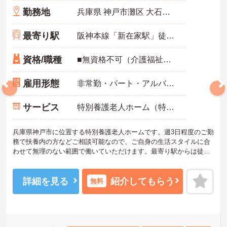
勤務地
兵庫県 神戸市灘区 大石東町１－２－１
最寄り駅
阪神本線「新在家駅」徒歩3分
資格/職種
■無資格不可（介護福祉士が望ましい） ■経験要（施設での介護経験有が望ましい）
雇用形態
非常勤・パート・アルバイト
サービス
特別養護老人ホーム（特養）
兵庫県神戸市に位置する特別養護老人ホームです。週3日程度のご勤
務で扶養内の方などご相談可能なので、ご自身の生活スタイルに合
わせて無理のない範囲で働いていただけます。最寄り駅からは徒歩3
分とアクセスしやすい立地にございます。ご興味のある方には、面
接対策ポイントなど、さらに詳細をお話しいたしますのでお気軽に
ご相談ください！
詳細を見る
紹介してもらう
無料