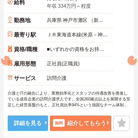
給料
年収 334万円～程度
勤務地
兵庫県 神戸市灘区 （新規未定）
最寄り駅
ＪＲ東海道本線(米原－神戸)「六甲道駅」0分
資格/職種
■いずれかの資格をお持ちの方■介護実務経験がある方■オープンから2-3か月後を目安に、初任者研修の受け入れ可能
雇用形態
正社員(正職員)
サービス
訪問介護
介護とITの融合により、業務効率化とスタッフの待遇改善を推進し
ている成長企業の訪問介護求人です。全国260拠点以上を展開する安
定した経営基盤のもと、正社員比率94%という強固なチーム体制を
構築しています。資格手当や年2回の評価面談など、専門資格と成果
が収入に直結する仕組みが整っています。夜勤なしの完全週休2日制
（曜日固定）を採用し、日々の記録業務はスマートフォンで完結す
詳細を見る
紹介してもらう
無料
るため、施設勤務特有の不規則なシフトや煩雑な事務作業の負担を
抑え、ケアに専念できます。定期的な面談で不安を解消できるフォ