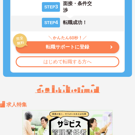
面接・条件交
3
STEP
渉
4
転職成功！
STEP
転職サポートに登録
はじめて転職する方へ
求人特集