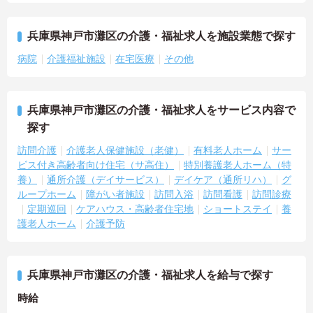
兵庫県神戸市灘区の介護・福祉求人を施設業態で探す
病院
介護福祉施設
在宅医療
その他
兵庫県神戸市灘区の介護・福祉求人をサービス内容で
探す
訪問介護
介護老人保健施設（老健）
有料老人ホーム
サー
ビス付き高齢者向け住宅（サ高住）
特別養護老人ホーム（特
養）
通所介護（デイサービス）
デイケア（通所リハ）
グ
ループホーム
障がい者施設
訪問入浴
訪問看護
訪問診療
定期巡回
ケアハウス・高齢者住宅地
ショートステイ
養
護老人ホーム
介護予防
兵庫県神戸市灘区の介護・福祉求人を給与で探す
時給