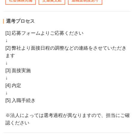
社会保険完備
交通費支給
退職金制度あり
選考プロセス
[1] 応募フォームよりご応募ください
↓
[2] 弊社より面接日程の調整などの連絡をさせていただき
ます
↓
[3] 面接実施
↓
[4] 内定
↓
[5] 入職手続き
※法人によっては選考過程が異なりますので、担当にご確
認ください