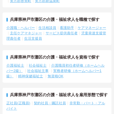
美方郡香美町
美方郡新温泉町
でありながら孤立することなくチームの支援を受けながら業務に取
り組めます
兵庫県神戸市灘区の介護・福祉求人を職種で探す
介護職・ヘルパー
生活相談員
看護助手
ケアマネージャー
主任ケアマネジャー
サービス提供責任者
児童発達支援管
理責任者
生活支援員
兵庫県神戸市灘区の介護・福祉求人を資格で探す
介護福祉士
社会福祉士
介護職員初任者研修（ホームヘル
パー2級）
社会福祉主事
実務者研修（ホームヘルパー1
級）
精神保健福祉士
無資格OK
兵庫県神戸市灘区の介護・福祉求人を雇用形態で探す
正社員(正職員)
契約社員・嘱託社員
非常勤・パート・アル
バイト