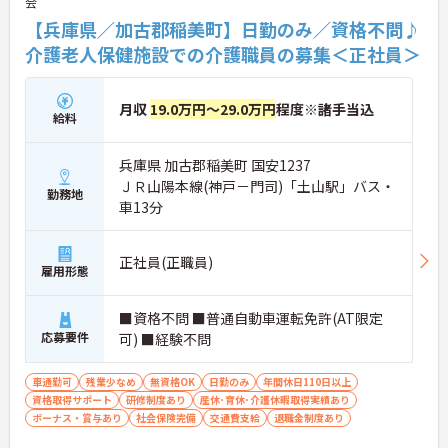
会
【兵庫県／加古郡稲美町】日勤のみ／資格不問♪
介護老人保健施設での介護職員の募集＜正社員＞
月収
19.0万円～29.0万円
程度※諸手当込
給料
兵庫県 加古郡稲美町 国安1237
ＪＲ山陽本線(神戸－門司)「土山駅」バス・
勤務地
車13分
正社員(正職員)
雇用形態
■資格不問 ■普通自動車運転免許(AT限定
応募要件
可) ■経験不問
車通勤可
残業少なめ
無資格OK
日勤のみ
年間休日110日以上
資格取得サポート
研修制度あり
産休･育休･介護休暇取得実績あり
ボーナス・賞与あり
社会保険完備
交通費支給
退職金制度あり