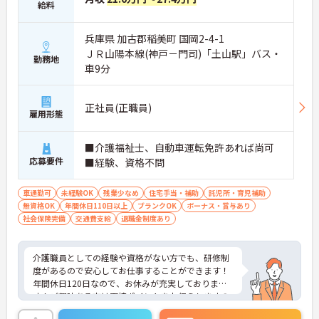
給料
兵庫県 加古郡稲美町 国岡2-4-1
ＪＲ山陽本線(神戸－門司)「土山駅」バス・
勤務地
車9分
正社員(正職員)
雇用形態
■介護福祉士、自動車運転免許あれば尚可
応募要件
■経験、資格不問
車通勤可
未経験OK
残業少なめ
住宅手当・補助
託児所・育児補助
無資格OK
年間休日110日以上
ブランクOK
ボーナス・賞与あり
社会保険完備
交通費支給
退職金制度あり
介護職員としての経験や資格がない方でも、研修制
度があるので安心してお仕事することができます！
年間休日120日なので、お休みが充実しておりま
す！ご興味ある方は面接ポイントをお伝えしますの
で、お気軽にお問い合わせください♪