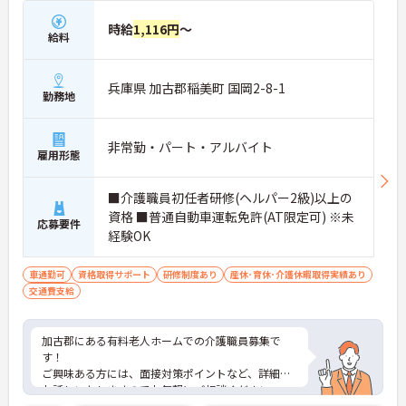
時給
1,116円
～
給料
兵庫県 加古郡稲美町 国岡2-8-1
勤務地
非常勤・パート・アルバイト
雇用形態
■介護職員初任者研修(ヘルパー2級)以上の
資格 ■普通自動車運転免許(AT限定可) ※未
応募要件
経験OK
車通勤可
資格取得サポート
研修制度あり
産休･育休･介護休暇取得実績あり
交通費支給
加古郡にある有料老人ホームでの介護職員募集で
す！
ご興味ある方には、面接対策ポイントなど、詳細を
お話しいたしますのでお気軽にご相談ください。