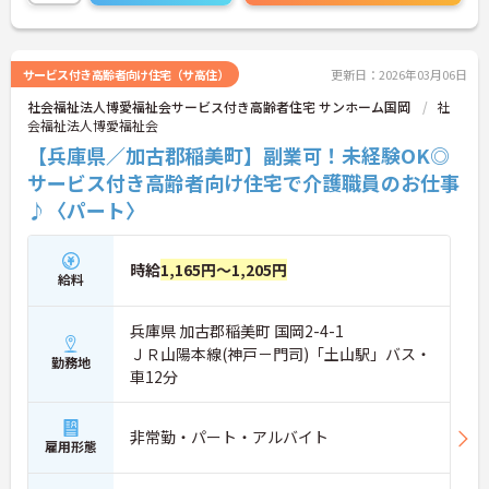
興味ある方には、面接対策ポイントなど、さらに詳
細をお話しいたしますのでお気軽にご相談くださ
い。
サービス付き高齢者向け住宅（サ高住）
更新日：2026年03月06日
社会福祉法人博愛福祉会サービス付き高齢者住宅 サンホーム国岡
社
会福祉法人博愛福祉会
【兵庫県／加古郡稲美町】副業可！未経験OK◎
サービス付き高齢者向け住宅で介護職員のお仕事
♪〈パート〉
時給
1,165円～1,205円
給料
兵庫県 加古郡稲美町 国岡2-4-1
ＪＲ山陽本線(神戸－門司)「土山駅」バス・
勤務地
車12分
非常勤・パート・アルバイト
雇用形態