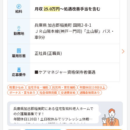
月収
25.0万円
～処遇改善手当を含む
給料
兵庫県 加古郡稲美町 国岡2-8-1
ＪＲ山陽本線(神戸－門司)「土山駅」バス・
勤務地
車9分
正社員(正職員)
雇用形態
■ケアマネジャー資格保持者優遇
応募要件
残業少なめ
住宅手当・補助
託児所・育児補助
年間休日110日以上
ボーナス・賞与あり
社会保険完備
交通費支給
退職金制度あり
兵庫県加古郡稲美町にある住宅型有料老人ホームで
の介護職募集です！
年間休日120日！土日祝休みでリフレッシュ休暇あ
りと、プライベートの時間を大切にできます♪
扶養手当、保育手当などもあるので子育てと仕事の