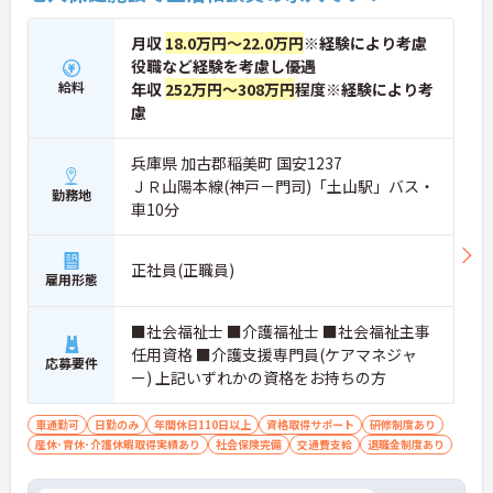
月収
18.0万円～22.0万円
※経験により考慮
役職など経験を考慮し優遇
給料
年収
252万円～308万円
程度※経験により考
慮
兵庫県 加古郡稲美町 国安1237
ＪＲ山陽本線(神戸－門司)「土山駅」バス・
勤務地
車10分
正社員(正職員)
雇用形態
■社会福祉士 ■介護福祉士 ■社会福祉主事
任用資格 ■介護支援専門員(ケアマネジャ
応募要件
ー) 上記いずれかの資格をお持ちの方
車通勤可
日勤のみ
年間休日110日以上
資格取得サポート
研修制度あり
産休･育休･介護休暇取得実績あり
社会保険完備
交通費支給
退職金制度あり