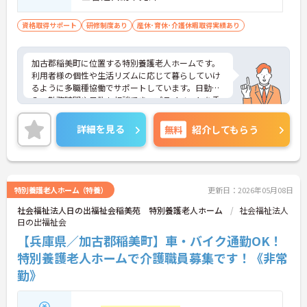
資格取得サポート
研修制度あり
産休･育休･介護休暇取得実績あり
加古郡稲美町に位置する特別養護老人ホームです。
利用者様の個性や生活リズムに応じて暮らしていけ
るように多職種協働でサポートしています。日勤の
み、勤務時間や日数も相談でき、プライベートを重
視されたい方におすすめです。ご興味ある方には、
面接対策ポイントなど、さらに詳細をお話しいたし
詳細を見る
無料
紹介してもらう
ますのでお気軽にご相談ください！
特別養護老人ホーム（特養）
更新日：2026年05月08日
社会福祉法人日の出福祉会稲美苑 特別養護老人ホーム
社会福祉法人
日の出福祉会
【兵庫県／加古郡稲美町】車・バイク通勤OK！
特別養護老人ホームで介護職員募集です！《非常
勤》