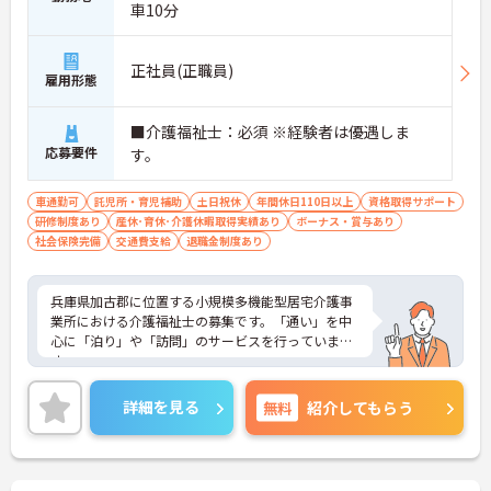
車10分
正社員(正職員)
雇用形態
■介護福祉士：必須 ※経験者は優遇しま
応募要件
す。
車通勤可
託児所・育児補助
土日祝休
年間休日110日以上
資格取得サポート
研修制度あり
産休･育休･介護休暇取得実績あり
ボーナス・賞与あり
社会保険完備
交通費支給
退職金制度あり
兵庫県加古郡に位置する小規模多機能型居宅介護事
業所における介護福祉士の募集です。「通い」を中
心に「泊り」や「訪問」のサービスを行っていま
す。
年間休日110日以上もあり、プライベートを大切に
しながらご勤務いただけます。また、利用可能な託
詳細を見る
無料
紹介してもらう
児所があり、子育て世代の方も安心してご勤務いた
だけます。
ご興味のある方には、面接対策ポイントなど、さら
に詳細をお話しいたしますのでお気軽にご相談くだ