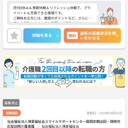
月9日休み＆季節休暇＆リフレッシュ休暇で、プラ
イベートも充実できる環境です。
ご興味ある方には、面接のポイントなど、さらに詳
細をお話致しますのでお気軽にご相談ください。
最新の募集状況を問
詳細を見る
無料
い合わせる
募集停止
定期巡回
更新日：2026年08月03日
社会福祉法人博愛福祉会スマイルサポートセンター国岡定期巡回・随時対
応型訪問介護看護
社会福祉法人博愛福祉会