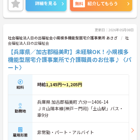
詳細を見る
無料
紹介してもらう
更新日：2026年05月08日
社会福祉法人日の出福祉会小規模多機能型居宅介護事業所 あさざ
社
会福祉法人日の出福祉会
【兵庫県／加古郡稲美町】未経験OK！小規模多
機能型居宅介護事業所で介護職員のお仕事♪〈パ
ート〉
時給
1,145円～1,205円
給料
兵庫県 加古郡稲美町 六分一1406-14
ＪＲ山陽本線(神戸－門司)「土山駅」バス・
勤務地
車9分
非常勤・パート・アルバイト
雇用形態