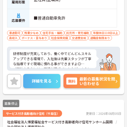
雇用形態
■普通自動車免許
応募要件
車通勤可
残業少なめ
住宅手当・補助
託児所・育児補助
年間休日110日以上
高収入
ボーナス・賞与あり
社会保険完備
交通費支給
退職金制度あり
研修制度が充実しており、働く中でどんどんスキル
アップできる環境で、入社後は先輩スタッフが丁寧
な指導ですぐ現場に慣れる事ができますよ◎
ご興味ある方には、面接対策ポイントなど、さらに
詳細をお話しいたしますのでお気軽にご相談くださ
最新の募集状況を問
い。
詳細を見る
無料
い合わせる
募集停止
サービス付き高齢者向け住宅（サ高住）
更新日：2026年08月05日
社会福祉法人博愛福祉会サービス付き高齢者向け住宅サンホーム国岡
社会福祉法人博愛福祉会