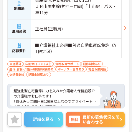
ＪＲ山陽本線(神戸－門司)「土山駅」バス・
勤務地
車11分
正社員(正職員)
雇用形態
■介護福祉士必須■普通自動車運転免許（A
応募要件
T限定可）
車通勤可
年間休日110日以上
資格取得サポート
研修制度あり
産休･育休･介護休暇取得実績あり
ボーナス・賞与あり
社会保険完備
交通費支給
退職金制度あり
超強化型在宅復帰に力を入れた介護老人保健施設で
の介護職のお仕事です！
月9休み☆年間休日120日以上なのでプライベートと
の両立がとりやすい環境です♪
ご興味ある方には、面接のポイントなど、さらに詳
最新の募集状況を問
細をお話致しますのでお気軽にご相談ください。
詳細を見る
無料
い合わせる