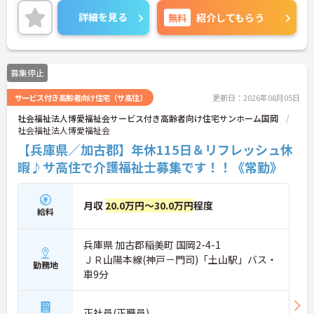
詳細を見る
無料
紹介してもらう
募集停止
サービス付き高齢者向け住宅（サ高住）
更新日：2026年08月05日
社会福祉法人博愛福祉会サービス付き高齢者向け住宅サンホーム国岡
社会福祉法人博愛福祉会
【兵庫県／加古郡】年休115日＆リフレッシュ休
暇♪サ高住で介護福祉士募集です！！《常勤》
月収
20.0万円～30.0万円
程度
給料
兵庫県 加古郡稲美町 国岡2-4-1
ＪＲ山陽本線(神戸－門司)「土山駅」バス・
勤務地
車9分
正社員(正職員)