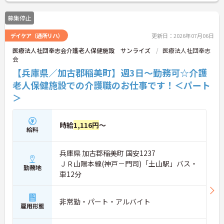
募集停止
デイケア（通所リハ）
更新日：2026年07月06日
医療法人社団奉志会介護老人保健施設 サンライズ
医療法人社団奉志
会
【兵庫県／加古郡稲美町】週3日～勤務可☆介護
老人保健施設での介護職のお仕事です！＜パート
＞
時給
1,116円
～
給料
兵庫県 加古郡稲美町 国安1237
ＪＲ山陽本線(神戸－門司)「土山駅」バス・
勤務地
車12分
非常勤・パート・アルバイト
雇用形態