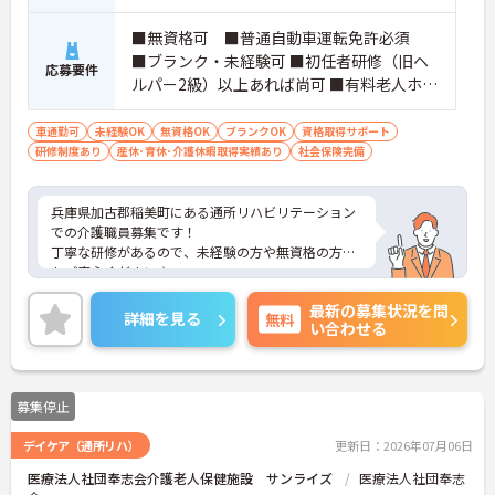
■無資格可 ■普通自動車運転免許必須
■ブランク・未経験可 ■初任者研修（旧ヘ
応募要件
ルパー2級）以上あれば尚可 ■有料老人ホー
ム/グループホーム/サ高住/訪問介護/病院等
での介護やリハビリスタッフ経験あれば尚
車通勤可
未経験OK
無資格OK
ブランクOK
資格取得サポート
研修制度あり
産休･育休･介護休暇取得実績あり
可
社会保険完備
兵庫県加古郡稲美町にある通所リハビリテーション
での介護職員募集です！
丁寧な研修があるので、未経験の方や無資格の方で
もご安心ください☆
グループ内保育園利用で保育料補助があり、育休産
最新の募集状況を問
休や時短勤務等の制度もあるので、子育てとの両立
詳細を見る
無料
い合わせる
支援制度が充実しています。
ご興味のある方には、面接対策ポイントなど、さら
に詳細をお話しいたしますのでお気軽にご相談くだ
さい！
募集停止
デイケア（通所リハ）
更新日：2026年07月06日
医療法人社団奉志会介護老人保健施設 サンライズ
医療法人社団奉志