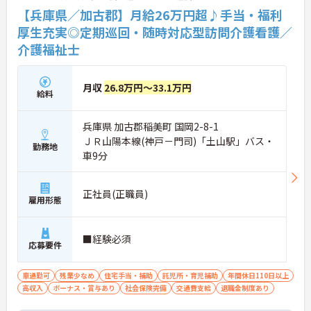
【兵庫県／加古郡】月給26万円超♪手当・福利
厚生充実◎定期巡回・随時対応型訪問介護看護／
介護福祉士
月収
26.8万円～33.1万円
給料
兵庫県 加古郡稲美町 国岡2-8-1
ＪＲ山陽本線(神戸－門司)「土山駅」バス・
勤務地
車9分
正社員(正職員)
雇用形態
■経験必須
応募要件
車通勤可
残業少なめ
住宅手当・補助
託児所・育児補助
年間休日110日以上
高収入
ボーナス・賞与あり
社会保険完備
交通費支給
退職金制度あり