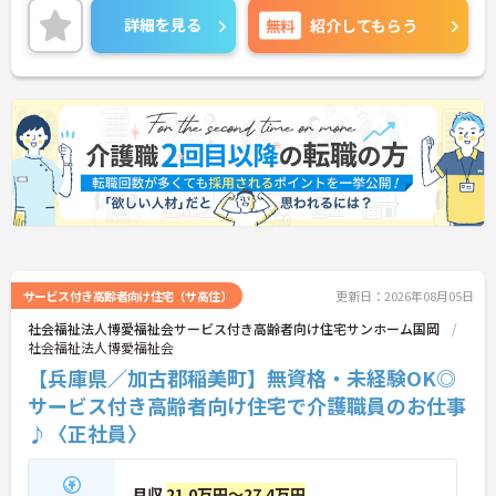
両立を頑張りたい方にもおすすめです◎
詳細を見る
無料
紹介してもらう
ご興味のある方には、面接対策ポイントなど、さら
に詳細をお話しいたしますのでお気軽にご相談くだ
さい！
サービス付き高齢者向け住宅（サ高住）
更新日：2026年08月05日
社会福祉法人博愛福祉会サービス付き高齢者向け住宅サンホーム国岡
社会福祉法人博愛福祉会
【兵庫県／加古郡稲美町】無資格・未経験OK◎
サービス付き高齢者向け住宅で介護職員のお仕事
♪〈正社員〉
月収
21.0万円～27.4万円