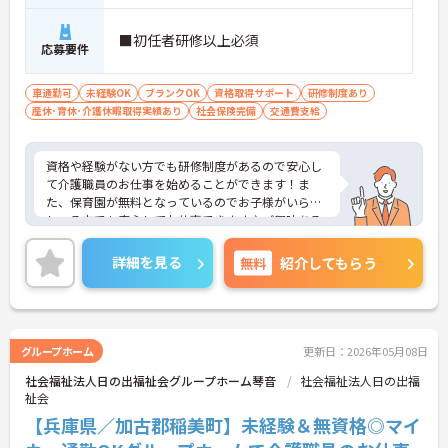
■初任者研修以上必須
応募要件
車通勤可
未経験OK
ブランクOK
資格取得サポート
研修制度あり
産休･育休･介護休暇取得実績あり
社会保険完備
交通費支給
資格や経験がない方でも研修制度があるので安心し
て介護職員のお仕事を始めることができます！ま
た、保育園が無料となっているのでお子様がいらっ
しゃる方でも安心してお仕事できます♪ご興味ある
方は面接ポイントをお伝えしますので、お気軽にお
問い合わせください♪
詳細を見る
無料
紹介してもらう
グループホーム
更新日：2026年05月08日
社会福祉法人日の出福祉会グループホーム琴音
社会福祉法人日の出福
祉会
【兵庫県／加古郡稲美町】未経験＆無資格◎マイ