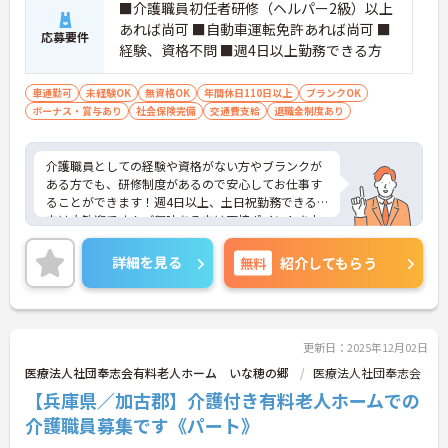
■介護職員初任者研修（ヘルパー2級）以上
あれば尚可 ■自動車運転免許あれば尚可 ■
応募要件
経験、資格不問 ■週4日以上勤務できる方
車通勤可
未経験OK
無資格OK
年間休日110日以上
ブランクOK
ボーナス・賞与あり
社会保険完備
交通費支給
退職金制度あり
介護職員としての経験や資格がない方やブランクが
ある方でも、研修制度があるので安心してお仕事す
ることができます！週4日以上、土日祝勤務できる
方は大歓迎です！ご興味ある方は面接ポイントをお
伝えしますので、お気軽にお問い合わせください♪
詳細を見る
無料
紹介してもらう
更新日：2025年12月02日
医療法人社団奉志会有料老人ホーム いな穂の郷
医療法人社団奉志会
【兵庫県／加古郡】介護付き有料老人ホームでの
介護職員募集です《パート》