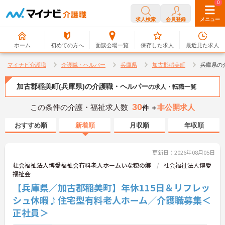
0
0
求人検索
会員登録
メニュー
ホーム
初めての方へ
面談会場一覧
保存した求人
最近見た求人
マイナビ介護職
介護職・ヘルパー
兵庫県
加古郡稲美町
兵庫県の
加古郡稲美町(兵庫県)の介護職・ヘルパー
の求人・転職一覧
30
この条件の介護・福祉求人数
非公開求人
件 ＋
おすすめ順
新着順
月収順
年収順
更新日：2026年08月05日
社会福祉法人博愛福祉会有料老人ホームいな穂の郷
社会福祉法人博愛
福祉会
【兵庫県／加古郡稲美町】年休115日＆リフレッ
シュ休暇♪住宅型有料老人ホーム／介護職募集＜
正社員＞