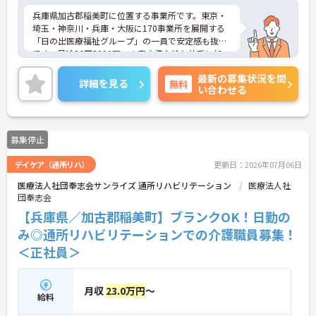
兵庫県加古郡稲美町に位置する事業所です。東京・
埼玉・神奈川・兵庫・大阪に170事業所を展開する
「日の出医療福祉グループ」の一員で安定感も抜群
です。月給26万8000円～の高水準な給与体系に加
え、年間休日は115日＋有給取得義務5日を確保して
最新の募集状況を問
おり、プライベートを大切にしながら働けます。グ
詳細を見る
無料
い合わせる
ループ内の施設を中心とした訪問介護業務により、
移動負担が少ない点も大きな魅力です。50種類以上
の資格取得支援制度や200講座が無料のe-ラーニン
グなど、学びの機会が豊富に用意されており、介護
募集停止
福祉士としてのキャリアをさらに広げていけます。
また、グループクリニック受診時の医療費補助や手
デイケア（通所リハ）
更新日：2026年07月06日
厚い保育手当、充実した特別休暇など、ライフステ
ージが変化しても長期的に活躍し続けられる環境が
医療法人社団奉志会サンライズ 通所リハビリテーション
医療法人社
整っています。多職種と連携し、互いを尊重し合え
団奉志会
る温かい職場で、新たな一歩を踏み出せる機会で
【兵庫県／加古郡稲美町】ブランクOK！日勤の
す。
み◎通所リハビリテーションでの介護職員募集！
★おすすめPOINT★
＜正社員＞
◆介護関連の資格だけでなく多様な資格を対象とし
た取得支援制度により、費用負担を抑えてスキルア
ップが期待できます。
月収
23.0万円
～
◆保育手当の支給やグループクリニック利用時の医
給料
療費補助などにより、ライフステージが変化しても