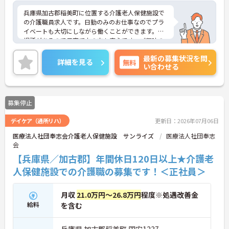
兵庫県加古郡稲美町に位置する介護老人保健施設で
の介護職員求人です。日勤のみのお仕事なのでプラ
イベートも大切にしながら働くことができます。託
児所があるので子育て中の方も安心です。ご興味の
ある方には、面接対策ポイント等、さらに詳細をお
最新の募集状況を問
話ししますのでお気軽にご相談ください！
詳細を見る
無料
い合わせる
募集停止
デイケア（通所リハ）
更新日：2026年07月06日
医療法人社団奉志会介護老人保健施設 サンライズ
医療法人社団奉志
会
【兵庫県／加古郡】年間休日120日以上★介護老
人保健施設での介護職の募集です！＜正社員＞
月収
21.0万円～26.8万円
程度※処遇改善金
給料
を含む
兵庫県 加古郡稲美町 国安1237