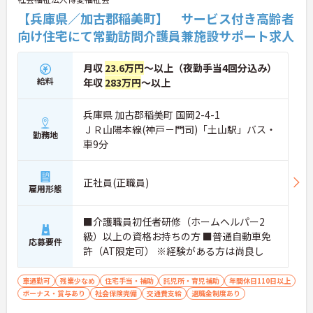
【兵庫県／加古郡稲美町】 サービス付き高齢者
向け住宅にて常勤訪問介護員兼施設サポート求人
月収
23.6万円
～以上（夜勤手当4回分込み）
給料
年収
283万円
～以上
兵庫県 加古郡稲美町 国岡2-4-1
ＪＲ山陽本線(神戸－門司)「土山駅」バス・
勤務地
車9分
正社員(正職員)
雇用形態
■介護職員初任者研修（ホームヘルパー2
級）以上の資格お持ちの方 ■普通自動車免
応募要件
許（AT限定可） ※経験がある方は尚良し
車通勤可
残業少なめ
住宅手当・補助
託児所・育児補助
年間休日110日以上
ボーナス・賞与あり
社会保険完備
交通費支給
退職金制度あり