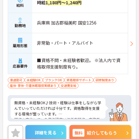
時給
1,180円～1,240円
給料
兵庫県 加古郡稲美町 国安1256
勤務地
非常勤・パート・アルバイト
雇用形態
■資格不問・未経験者歓迎。 ※法人内で資
応募要件
格取得支援制度有り。
車通勤可
未経験OK
ブランクOK
資格取得サポート
研修制度あり
産休･育休･介護休暇取得実績あり
交通費支給
無資格・未経験OK♪技術・経験は仕事をしながら学
んでいっていただければ十分です。資格取得を支援
する環境が整っています。
研修を実施している資格講座は初任者研修・実務者
研修・医療的ケア教員講習などなど、やる気次第で
スキルアップを応援していきます！！
詳細を見る
無料
紹介してもらう
手当も充実で安心して長くお勤めいただけます♪ご