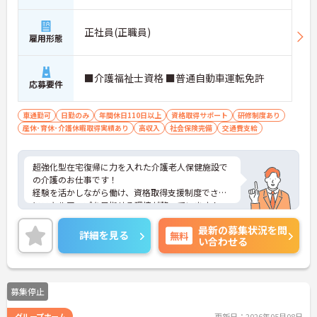
正社員(正職員)
雇用形態
■介護福祉士資格 ■普通自動車運転免許
応募要件
車通勤可
日勤のみ
年間休日110日以上
資格取得サポート
研修制度あり
産休･育休･介護休暇取得実績あり
高収入
社会保険完備
交通費支給
超強化型在宅復帰に力を入れた介護老人保健施設で
の介護のお仕事です！
経験を活かしながら働け、資格取得支援制度でさら
にスキルアップを目指せる環境が整っています！
ご興味ある方には、面接のポイントなど、さらに詳
最新の募集状況を問
細をお話致しますのでお気軽にご相談ください。
詳細を見る
無料
い合わせる
募集停止
グループホーム
更新日：2026年05月08日