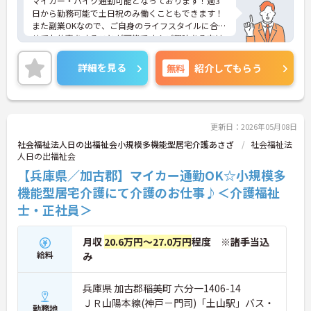
マイカー・バイク通勤可能となっております！週3
日から勤務可能で土日祝のみ働くこともできます！
また副業OKなので、ご自身のライフスタイルに合わ
せてお仕事をすることが可能です！ご興味ある方は
面接ポイントをお伝えしますので、お気軽にお問い
合わせください♪
詳細を見る
無料
紹介してもらう
更新日：2026年05月08日
社会福祉法人日の出福祉会小規模多機能型居宅介護あさざ
社会福祉法
人日の出福祉会
【兵庫県／加古郡】マイカー通勤OK☆小規模多
機能型居宅介護にて介護のお仕事♪＜介護福祉
士・正社員＞
月収
20.6万円～27.0万円
程度 ※諸手当込
給料
み
兵庫県 加古郡稲美町 六分一1406-14
ＪＲ山陽本線(神戸－門司)「土山駅」バス・
勤務地