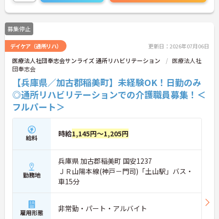
ご興味のある方には、面接対策ポイントなど、さら
に詳細をお話しいたしますのでお気軽にご相談くだ
さい！
募集停止
デイケア（通所リハ）
更新日：2026年07月06日
医療法人社団奉志会サンライズ 通所リハビリテーション
医療法人社
団奉志会
【兵庫県／加古郡稲美町】未経験OK！日勤のみ
◎通所リハビリテーションでの介護職員募集！＜
フルパート＞
時給
1,145円～1,205円
給料
兵庫県 加古郡稲美町 国安1237
ＪＲ山陽本線(神戸－門司)「土山駅」バス・
勤務地
車15分
非常勤・パート・アルバイト
雇用形態