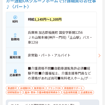
カー通勤OKグループホームで介護職員のお仕事
♪〈パート〉
時給
1,145円～1,205円
給料
兵庫県 加古郡稲美町 国安字新開1256
ＪＲ山陽本線(神戸－門司)「土山駅」バス・
勤務地
車12分
非常勤・パート・アルバイト
雇用形態
■介護資格不問■自動車運転免許必須■経
験不問 ■介護福祉士、介護支援専門員など
応募要件
の資格があれば尚可■有料老人ホーム/グル
ープホーム/サ高住/訪問介護/病院等での介
護やリハビリスタッフ経験があれば尚可
車通勤可
未経験OK
無資格OK
ブランクOK
資格取得サポート
研修制度あり
産休･育休･介護休暇取得実績あり
社会保険完備
交通費支給