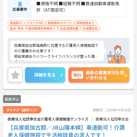
■資格不問 ■経験不問 ■普通自動車運転免
応募要件
許（AT限定可）
車通勤可
ブランクOK
資格取得サポート
研修制度あり
産休･育休･介護休暇取得実績あり
社会保険完備
交通費支給
兵庫県加古郡稲美町に位置する介護老人保健施設で
の介護職のお仕事です！
昇給実績あり☆ワークライフバランスが整った環境
です♪
ご興味ある方には、面接のポイントなど、さらに詳
最新の募集状況を問
細をお話致しますのでお気軽にご相談ください。
詳細を見る
無料
い合わせる
募集停止
デイケア（通所リハ）
更新日：2026年07月06日
医療法人社団奉志会介護老人保健施設サンライズ
医療法人社団奉志会
【兵庫県加古郡／JR山陽本線】車通勤可！介護
老人保健施設で生活相談員の求人です！