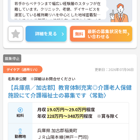
若手からベテランまで幅広い経験層のスタッフが在
籍しています。クリニック、老健、デイサービスを
運営している維持期リハを中心とした地域密着型の
法人です！ 他職種との情報共有、連携を大切にする
風土が有ります！
最新の募集状況を問
詳細を見る
無料
い合わせる
給与に関しては、年功序列制でなく抜擢人事を取り
入れておりますので、がんばり次第で役職、お給与
アップも中長期的に検討できます！
募集停止
未経験の方も歓迎の求人です！
デイケア（通所リハ）
更新日：2026年07月06日
名称非公開 ※詳細はお問合せください
【兵庫県／加古郡】教育体制充実◎介護老人保健
施設にて介護福祉士の募集です〈常勤〉
月収
19.0万円～29.0万円
程度
給料
年収
228万円～348万円
程度 ※賞与除く
兵庫県 加古郡稲美町
勤務地
ＪＲ山陽本線(神戸－門司)