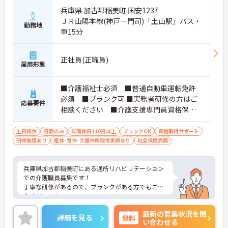
安心感を持ちながら勤務できます。
兵庫県 加古郡稲美町 国安1237
◆夏季休暇・冬季休暇・リフレッシュ休暇・その他
ＪＲ山陽本線(神戸－門司)「土山駅」バス・
特別休暇等各種休暇制度あり♪取得実績も多数あ
勤務地
り！
車15分
正社員(正職員)
雇用形態
■介護福祉士必須 ■普通自動車運転免許
必須 ■ブランク可 ■実務者研修の方はご
応募要件
相談ください ■介護支援専門員資格保持
者歓迎 ■有料老人ホーム/グループホーム/
サ高住/訪問介護/病院等での介護やリハビリ
土日祝休
日勤のみ
年間休日110日以上
ブランクOK
資格取得サポート
研修制度あり
産休･育休･介護休暇取得実績あり
スタッフ経験あれば尚可
社会保険完備
兵庫県加古郡稲美町にある通所リハビリテーション
での介護職員募集です！
丁寧な研修があるので、ブランクがある方でもご安
心ください☆
グループ内保育園利用で保育料補助があり、育休産
最新の募集状況を問
休や時短勤務等の制度もあるので、子育てとの両立
詳細を見る
無料
い合わせる
支援制度が充実しています。