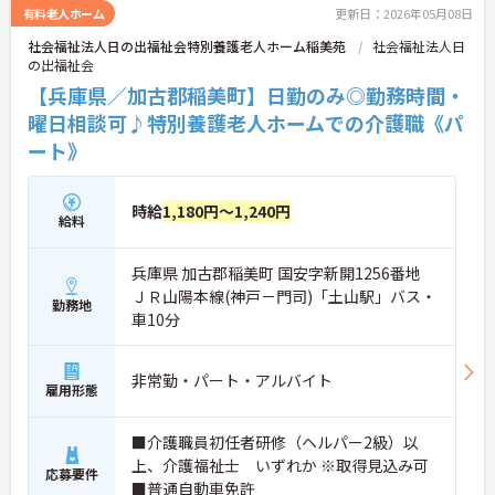
さい！
有料老人ホーム
更新日：2026年05月08日
社会福祉法人日の出福祉会特別養護老人ホーム稲美苑
社会福祉法人日
の出福祉会
【兵庫県／加古郡稲美町】日勤のみ◎勤務時間・
曜日相談可♪特別養護老人ホームでの介護職《パ
ート》
時給
1,180円～1,240円
給料
兵庫県 加古郡稲美町 国安字新開1256番地
ＪＲ山陽本線(神戸－門司)「土山駅」バス・
勤務地
車10分
非常勤・パート・アルバイト
雇用形態
■介護職員初任者研修（ヘルパー2級）以
上、介護福祉士 いずれか ※取得見込み可
応募要件
■普通自動車免許