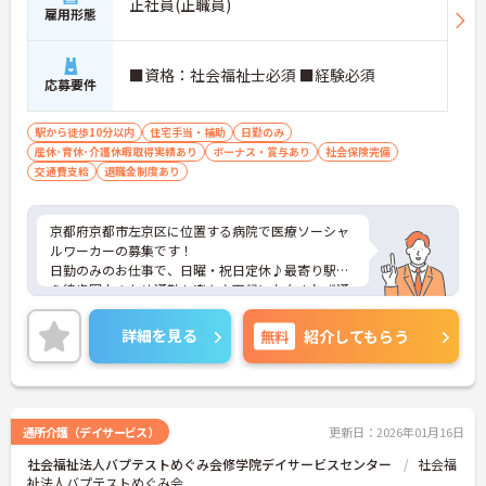
正社員(正職員)
雇用形態
■資格：社会福祉士必須 ■経験必須
応募要件
駅から徒歩10分以内
住宅手当・補助
日勤のみ
産休･育休･介護休暇取得実績あり
ボーナス・賞与あり
社会保険完備
交通費支給
退職金制度あり
京都府京都市左京区に位置する病院で医療ソーシャ
ルワーカーの募集です！
日勤のみのお仕事で、日曜・祝日定休♪最寄り駅か
ら徒歩圏内のため通勤も楽々♪天候に左右されず通
勤ができます！昇給や賞与制度があり、頑張りが評
価されてしっかりと還元されます。さらに住宅手当
詳細を見る
無料
紹介してもらう
などの各種手当もあるのは嬉しいポイントです◎フ
ォロー体制もあり、経験に関わらず安心してスター
トできます。
こちらの求人にご興味がございましたら面接のポイ
ントもお伝えしますので是非ご応募お待ちしており
通所介護（デイサービス）
更新日：2026年01月16日
ます。
社会福祉法人バプテストめぐみ会修学院デイサービスセンター
社会福
祉法人バプテストめぐみ会