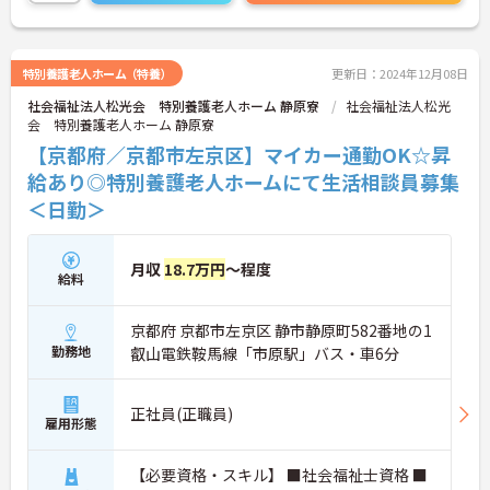
特別養護老人ホーム（特養）
更新日：2024年12月08日
社会福祉法人松光会 特別養護老人ホーム 静原寮
社会福祉法人松光
会 特別養護老人ホーム 静原寮
【京都府／京都市左京区】マイカー通勤OK☆昇
給あり◎特別養護老人ホームにて生活相談員募集
＜日勤＞
月収
18.7万円
～程度
給料
京都府 京都市左京区 静市静原町582番地の1
勤務地
叡山電鉄鞍馬線「市原駅」バス・車6分
正社員(正職員)
雇用形態
【必要資格・スキル】 ■社会福祉士資格 ■