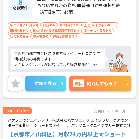
員のいずれかの資格 ■普通自動車運転免許
応募要件
（AT限定可）必須
駅から徒歩10分以内
日勤のみ
年間休日110日以上
資格取得サポート
研修制度あり
産休･育休･介護休暇取得実績あり
ボーナス・賞与あり
社会保険完備
交通費支給
退職金制度あり
京都府京都市右京区に位置するデイサービスにて生
活相談員の募集です！
大手法人グループが運営しており経営基盤がしっか
りとしています◎
ご興味ある方には、面接対策ポイントなど、さらに
詳細をお話しいたしますのでお気軽にご相談くださ
詳細を見る
無料
紹介してもらう
い！
ショートステイ
更新日：2026年06月19日
パナソニックエイジフリー株式会社パナソニック エイジフリーケアセン
ター京都椥辻【ショートステイ】
パナソニックエイジフリー株式会社
【京都市／山科区】月収24万円以上★ショート