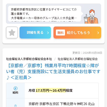
京都府京都市左京区に位置するデイサービスにて介
護士募集です。
大手電機メーカー母体のグループ法人☆大手企業な
らではの研修体制が魅力で、未経験の方でも安心し
てチャレンジできる環境です。
また、年間休日114日とお休みも多め、メリハリを
詳細を見る
無料
紹介してもらう
つけてはたらくことができます。
ご興味のある方には、面接対策ポイントなど、さら
に詳細をお話いたしますので、お気軽にご相談くだ
さい。
更新日：2026年05月08日
社会福祉法人京都総合福祉協会本社
社会福祉法人京都総合福祉協会
【京都府／京都市】残業月平均7時間程度☆障が
い者（児）支援施設にて生活支援員のお仕事です
♪＜正社員＞
月収
17.5万円～20.4万円
程度
給料
京都府 京都市左京区 下鴨北野々神町26 北山