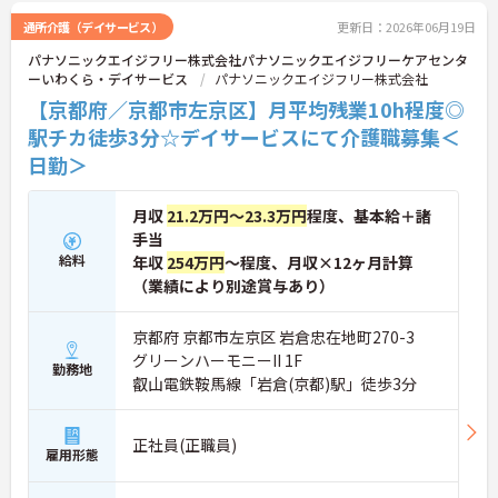
さい。
通所介護（デイサービス）
更新日：2026年06月19日
パナソニックエイジフリー株式会社パナソニックエイジフリーケアセンタ
ーいわくら・デイサービス
パナソニックエイジフリー株式会社
【京都府／京都市左京区】月平均残業10h程度◎
駅チカ徒歩3分☆デイサービスにて介護職募集＜
日勤＞
月収
21.2万円～23.3万円
程度、基本給＋諸
手当
給料
年収
254万円
～程度、月収×12ヶ月計算
（業績により別途賞与あり）
京都府 京都市左京区 岩倉忠在地町270-3
グリーンハーモニーII 1F
勤務地
叡山電鉄鞍馬線「岩倉(京都)駅」徒歩3分
正社員(正職員)
雇用形態