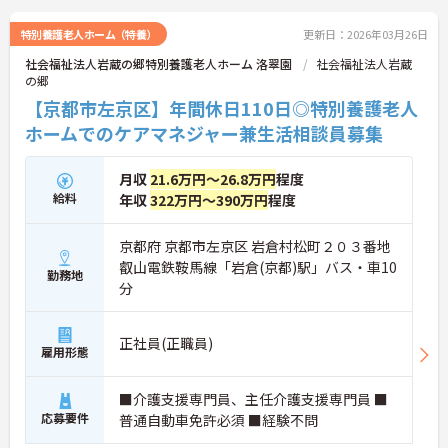
い！
特別養護老人ホーム（特養）
更新日：2026年03月26日
社会福祉法人岩蔵の郷特別養護老人ホーム 洛翠園
社会福祉法人岩蔵
の郷
【京都市左京区】年間休日110日◎特別養護老人
ホームでのケアマネジャー兼生活相談員募集
月収
21.6万円～26.8万円
程度
給料
年収
322万円～390万円
程度
京都府 京都市左京区 岩倉村松町２０３番地
叡山電鉄鞍馬線「岩倉(京都)駅」バス・車10
勤務地
分
正社員(正職員)
雇用形態
■介護支援専門員、主任介護支援専門員 ■
応募要件
普通自動車免許必須 ■経験不問