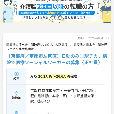
更新日：2026年02月18日
医療法人清水会 脳神経リハビリ北大路病院
医療法人清水会 脳神経
リハビリ北大路病院
【京都府／京都市左京区】日勤のみ◎駅チカ♪病
院で医療ソーシャルワーカーの募集〈正社員〉
月収
20.2万円～26.6万円
程度
給料
京都府 京都市左京区 一乗寺西水干町25-2
叡山電鉄叡山本線「茶山・京都芸術大学
勤務地
駅」徒歩4分