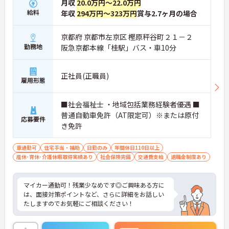
月収
20.0万円～22.0万円
給料
年収
294万円～323万円
賞与2.7ヶ月の場合
京都府 京都市左京区 樫原秤谷町２１－２
勤務地
阪急京都本線「桂駅」バス・車10分
正社員(正職員)
雇用形態
■社会福祉士 ・地域包括業務経験者優遇 ■
普通自動車免許（AT限定可）※または原付
応募要件
き免許
車通勤可
住宅手当・補助
日勤のみ
年間休日110日以上
産休･育休･介護休暇取得実績あり
社会保険完備
交通費支給
退職金制度あり
マイカー通勤可！残業少なめです◎ご興味ある方に
は、面接対策ポイントなど、さらに詳細をお話しい
たしますのでお気軽にご相談ください！