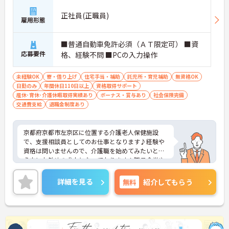
正社員(正職員)
雇用形態
■普通自動車免許必須（ＡＴ限定可） ■資
応募要件
格、経験不問 ■PCの入力操作
未経験OK
寮・借り上げ
住宅手当・補助
託児所・育児補助
無資格OK
日勤のみ
年間休日110日以上
資格取得サポート
産休･育休･介護休暇取得実績あり
ボーナス・賞与あり
社会保険完備
交通費支給
退職金制度あり
京都府京都市左京区に位置する介護老人保健施設
で、支援相談員としてのお仕事となります♪経験や
資格は問いませんので、介護職を始めてみたいとい
う方にお勧めの求人となっております！職員食堂や
リフレッシュ休暇ありなど、福利厚生が充実してい
る環境でお仕事できます！ご興味ある方は面接ポイ
詳細を見る
無料
紹介してもらう
ントをお伝えしますので、お気軽にお問い合わせく
ださい♪