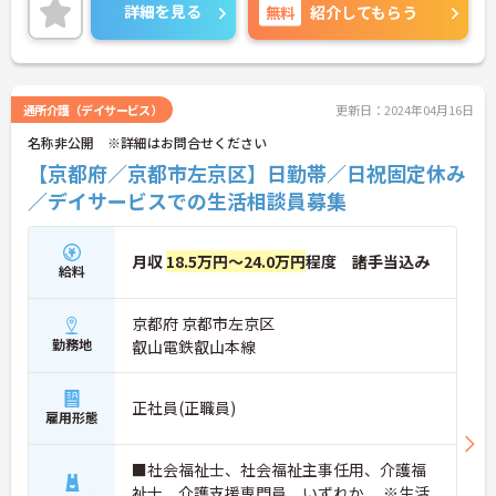
詳細を見る
無料
紹介してもらう
通所介護（デイサービス）
更新日：2024年04月16日
名称非公開 ※詳細はお問合せください
【京都府／京都市左京区】日勤帯／日祝固定休み
／デイサービスでの生活相談員募集
月収
18.5万円～24.0万円
程度 諸手当込み
給料
京都府 京都市左京区
勤務地
叡山電鉄叡山本線
正社員(正職員)
雇用形態
■社会福祉士、社会福祉主事任用、介護福
祉士、介護支援専門員 いずれか ※生活