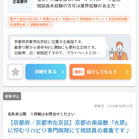
応募要件
相談員未経験の方可は業界経験のある方で
有資格のみ ※普通自動車免許(AT限定可)
駅から徒歩10分以内
残業少なめ
日勤のみ
資格取得サポート
社会保険完備
交通費支給
退職金制度あり
京都府京都市左京区に位置する施設です。
最寄り駅から徒歩4分と通勤にも便利な立地です。
日勤帯、日・祝固定ですので、プライベートとの両
立もしやすいです。
ご興味ある方には、面接対策ポイントなど、さらに
詳細をお話しいたしますのでお気軽にご相談くださ
詳細を見る
無料
紹介してもらう
い！
募集停止
更新日：2026年08月07日
名称非公開 ※詳細はお問合せください
【京都府／京都市左京区】京都の奥座敷「大原」
に佇むリハビリ専門病院にて相談員の募集です♪