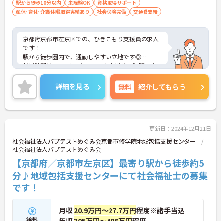
駅から徒歩10分以内
未経験OK
資格取得サポート
産休･育休･介護休暇取得実績あり
社会保険完備
交通費支給
京都府京都市左京区での、ひきこもり支援員の求人
です！
駅から徒歩圏内で、通勤しやすい立地です◎
就業時間は16:15までなので、夕方以降の時間を大
切にできます♪
ご興味のある方には、面接対策ポイントなど、さら
詳細を見る
無料
紹介してもらう
に詳細をお話しいたしますので、お気軽にご相談く
ださい。
更新日：2024年12月21日
社会福祉法人バプテストめぐみ会京都市修学院地域包括支援センター
社会福祉法人バプテストめぐみ会
【京都府／京都市左京区】最寄り駅から徒歩約5
分♪地域包括支援センターにて社会福祉士の募集
です！
月収
20.9万円～27.7万円
程度※諸手当込
給料
年収
305万円～406万円
程度