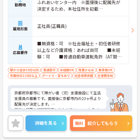
ふれあいセンター内 ※面接後に配属先が
勤務地
決定するため、本社住所を記載
京都市地下鉄烏丸線「北山(京都)駅」徒歩6
分
正社員(正職員)
雇用形態
■無資格：可 ※社会福祉士・初任者研修
以上など介護資格：あれば尚可 ■未経
応募要件
験：可 ■普通自動車運転免許（AT限定
可）：必須
駅から徒歩10分以内
車通勤可
未経験OK
残業少なめ
無資格OK
年間休日110日以上
ボーナス・賞与あり
社会保険完備
交通費支給
京都府京都市にて障がい者（児）支援施設にて生活
支援員の募集です。面接後に京都市内の23ヶ所より
配属先が決定します。
残業は月平均7時間程度と少なめです。ワークライフ
バランスを保ちながらご勤務いただけます。また、
研修制度が充実しています。働きながらスキルアッ
詳細を見る
無料
紹介してもらう
プが目指せる環境です。
ご興味のある方には、面接対策ポイントなど、さら
に詳細をご案内しますのでお気軽にご相談くださ