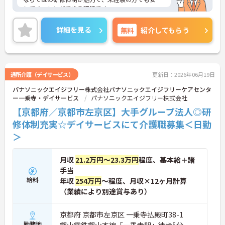
してチャレンジできる環境です。
また、年間休日114日とお休みも多め、メリハリを
つけてはたらくことができます。
詳細を見る
無料
紹介してもらう
ご興味のある方には、面接対策ポイントなど、さら
に詳細をお話いたしますので、お気軽にご相談くだ
さい。
通所介護（デイサービス）
更新日：2026年06月19日
パナソニックエイジフリー株式会社パナソニックエイジフリーケアセンタ
ー一乗寺・デイサービス
パナソニックエイジフリー株式会社
【京都府／京都市左京区】大手グループ法人◎研
修体制充実☆デイサービスにて介護職募集＜日勤
＞
月収
21.2万円～23.3万円
程度、基本給＋諸
手当
給料
年収
254万円
～程度、月収×12ヶ月計算
（業績により別途賞与あり）
京都府 京都市左京区 一乗寺払殿町38-1
勤務地