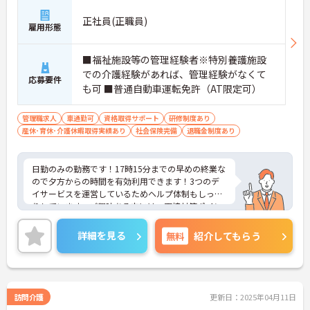
正社員(正職員)
雇用形態
■福祉施設等の管理経験者※特別養護施設
での介護経験があれば、管理経験がなくて
応募要件
も可 ■普通自動車運転免許（AT限定可）
管理職求人
車通勤可
資格取得サポート
研修制度あり
産休･育休･介護休暇取得実績あり
社会保険完備
退職金制度あり
日勤のみの勤務です！17時15分までの早めの終業な
ので夕方からの時間を有効利用できます！3つのデ
イサービスを運営しているためヘルプ体制もしっか
りしています。ご興味ある方には、面接対策ポイン
トなど、さらに詳細をお話しいたしますのでお気軽
にご相談ください！
詳細を見る
無料
紹介してもらう
訪問介護
更新日：2025年04月11日