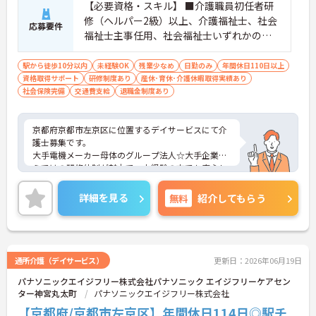
【必要資格・スキル】 ■介護職員初任者研
修（ヘルパー2級）以上、介護福祉士、社会
応募要件
福祉士主事任用、社会福祉士いずれかの資
格をお持ちの方 ■普通自動車運転免許（AT
限定可）
駅から徒歩10分以内
未経験OK
残業少なめ
日勤のみ
年間休日110日以上
資格取得サポート
研修制度あり
産休･育休･介護休暇取得実績あり
社会保険完備
交通費支給
退職金制度あり
京都府京都市左京区に位置するデイサービスにて介
護士募集です。
大手電機メーカー母体のグループ法人☆大手企業な
らではの研修体制が魅力で、未経験の方でも安心し
てチャレンジできる環境です。
また、年間休日114日とお休みも多め、メリハリを
詳細を見る
無料
紹介してもらう
つけてはたらくことができます。
ご興味のある方には、面接対策ポイントなど、さら
に詳細をお話いたしますので、お気軽にご相談くだ
さい。
通所介護（デイサービス）
更新日：2026年06月19日
パナソニックエイジフリー株式会社パナソニック エイジフリーケアセン
ター神宮丸太町
パナソニックエイジフリー株式会社
【京都府/京都市左京区】年間休日114日◎駅チ