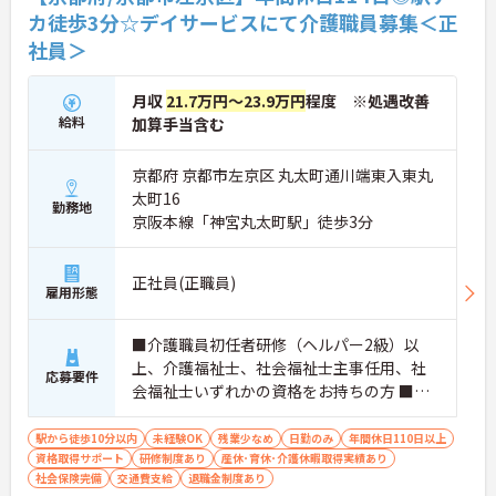
カ徒歩3分☆デイサービスにて介護職員募集＜正
社員＞
月収
21.7万円～23.9万円
程度 ※処遇改善
給料
加算手当含む
京都府 京都市左京区 丸太町通川端東入東丸
太町16
勤務地
京阪本線「神宮丸太町駅」徒歩3分
正社員(正職員)
雇用形態
■介護職員初任者研修（ヘルパー2級）以
上、介護福祉士、社会福祉士主事任用、社
応募要件
会福祉士いずれかの資格をお持ちの方 ■普
通自動車運転免許（AT限定可）
駅から徒歩10分以内
未経験OK
残業少なめ
日勤のみ
年間休日110日以上
資格取得サポート
研修制度あり
産休･育休･介護休暇取得実績あり
社会保険完備
交通費支給
退職金制度あり