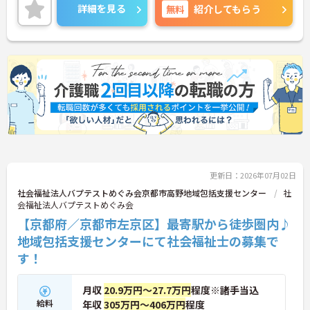
年間休日110日以上でしっかりお休みも取得できる
詳細を見る
無料
紹介してもらう
ので、ワークライフバランスを大切にしたい方にオ
ススメです！
ご興味のある方には、面接対策ポイントなど、さら
に詳細をお話しいたしますのでお気軽にご相談くだ
さい！
更新日：2026年07月02日
社会福祉法人バプテストめぐみ会京都市高野地域包括支援センター
社
会福祉法人バプテストめぐみ会
【京都府／京都市左京区】最寄駅から徒歩圏内♪
地域包括支援センターにて社会福祉士の募集で
す！
月収
20.9万円～27.7万円
程度※諸手当込
給料
年収
305万円～406万円
程度