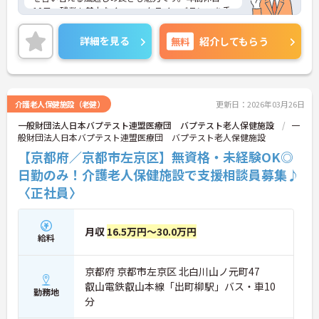
10日、残業も基本なく、ワークライフバランスを重
視した働き方が叶います。ご興味のある方には、面
接対策ポイントなど、さらに詳細をお話しいたしま
詳細を見る
無料
紹介してもらう
すのでお気軽にご相談ください！
介護老人保健施設（老健）
更新日：2026年03月26日
一般財団法人日本バプテスト連盟医療団 バプテスト老人保健施設
一
般財団法人日本バプテスト連盟医療団 バプテスト老人保健施設
【京都府／京都市左京区】無資格・未経験OK◎
日勤のみ！介護老人保健施設で支援相談員募集♪
〈正社員〉
月収
16.5万円～30.0万円
給料
京都府 京都市左京区 北白川山ノ元町47
叡山電鉄叡山本線「出町柳駅」バス・車10
勤務地
分