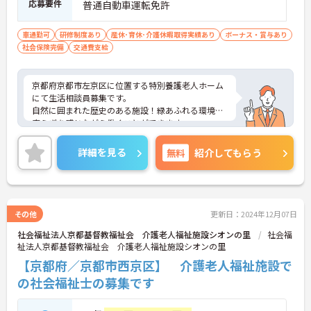
応募要件
普通自動車運転免許
車通勤可
研修制度あり
産休･育休･介護休暇取得実績あり
ボーナス・賞与あり
社会保険完備
交通費支給
京都府京都市左京区に位置する特別養護老人ホーム
にて生活相談員募集です。
自然に囲まれた歴史のある施設！緑あふれる環境に
安らぎを感じながら働くことができます。
ご興味のある方には、面接対策ポイントなど、さら
に詳細をお話いたしますので、お気軽にご相談くだ
詳細を見る
無料
紹介してもらう
さい。
その他
更新日：2024年12月07日
社会福祉法人京都基督教福祉会 介護老人福祉施設シオンの里
社会福
祉法人京都基督教福祉会 介護老人福祉施設シオンの里
【京都府／京都市西京区】 介護老人福祉施設で
の社会福祉士の募集です