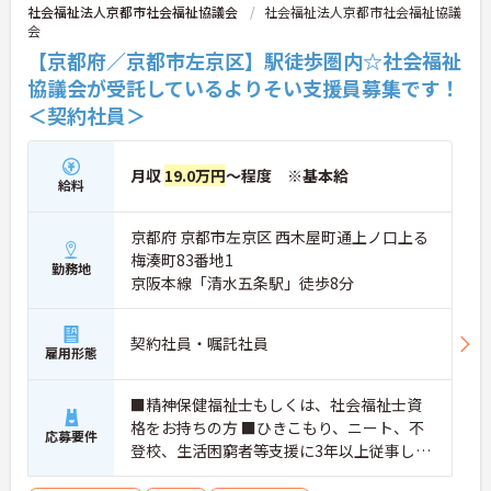
社会福祉法人京都市社会福祉協議会
社会福祉法人京都市社会福祉協議
会
【京都府／京都市左京区】駅徒歩圏内☆社会福祉
協議会が受託しているよりそい支援員募集です！
＜契約社員＞
月収
19.0万円
～程度 ※基本給
給料
京都府 京都市左京区 西木屋町通上ノ口上る
梅湊町83番地1
勤務地
京阪本線「清水五条駅」徒歩8分
契約社員・嘱託社員
雇用形態
■精神保健福祉士もしくは、社会福祉士資
格をお持ちの方 ■ひきこもり、ニート、不
応募要件
登校、生活困窮者等支援に3年以上従事した
経験のある方