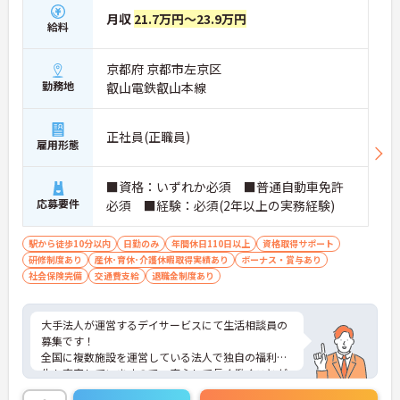
月収
21.7万円～23.9万円
給料
京都府 京都市左京区
勤務地
叡山電鉄叡山本線
正社員(正職員)
雇用形態
■資格：いずれか必須 ■普通自動車免許
応募要件
必須 ■経験：必須(2年以上の実務経験)
駅から徒歩10分以内
日勤のみ
年間休日110日以上
資格取得サポート
研修制度あり
産休･育休･介護休暇取得実績あり
ボーナス・賞与あり
社会保険完備
交通費支給
退職金制度あり
大手法人が運営するデイサービスにて生活相談員の
募集です！
全国に複数施設を運営している法人で独自の福利厚
生も充実していますので、安心して長く働くことが
できます◎