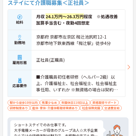
ステイにて介護職募集＜正社員＞
月収
24.1万円～26.3万円
程度 ※処遇改善
給料
加算手当含む・夜勤4回想定
京都府 京都市左京区 椥辻池尻町12-1
勤務地
京都市地下鉄東西線「椥辻駅」徒歩4分
正社員(正職員)
雇用形態
■介護職員初任者研修（ヘルパー2級）以
上、介護福祉士、社会福祉士、社会福祉主
応募要件
事任用、いずれか ※無資格の場合は契約社
員入社スタート ■普通自動車運転免許（AT
限定可）
駅から徒歩10分以内
残業少なめ
年間休日110日以上
資格取得サポート
研修制度あり
産休･育休･介護休暇取得実績あり
社会保険完備
交通費支給
ショートステイでのお仕事です。
大手電機メーカーが母体のグループ法人☆大手企業
ならではの研修体制が魅力で、未経験の方でも安心