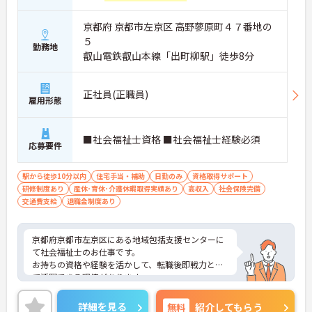
京都府 京都市左京区 高野蓼原町４７番地の
５
勤務地
叡山電鉄叡山本線「出町柳駅」徒歩8分
正社員(正職員)
雇用形態
■社会福祉士資格 ■社会福祉士経験必須
応募要件
駅から徒歩10分以内
住宅手当・補助
日勤のみ
資格取得サポート
研修制度あり
産休･育休･介護休暇取得実績あり
高収入
社会保険完備
交通費支給
退職金制度あり
京都府京都市左京区にある地域包括支援センターに
て社会福祉士のお仕事です。
お持ちの資格や経験を活かして、転職後即戦力とし
て活躍できる環境があります。
ご興味ある方には、面接対策ポイントなど、さらに
詳細をお話しいたしますのでお気軽にご相談くださ
詳細を見る
無料
紹介してもらう