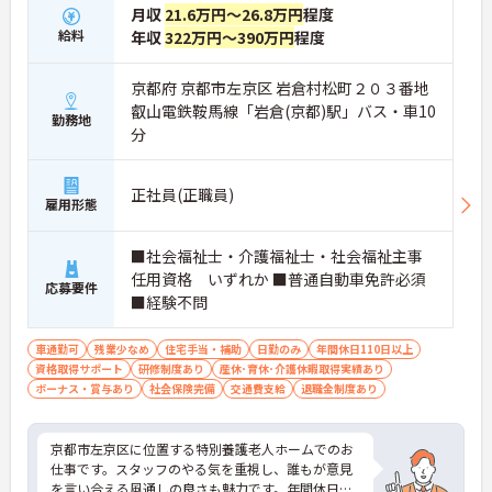
月収
21.6万円～26.8万円
程度
給料
年収
322万円～390万円
程度
京都府 京都市左京区 岩倉村松町２０３番地
叡山電鉄鞍馬線「岩倉(京都)駅」バス・車10
勤務地
分
正社員(正職員)
雇用形態
■社会福祉士・介護福祉士・社会福祉主事
任用資格 いずれか ■普通自動車免許必須
応募要件
■経験不問
車通勤可
残業少なめ
住宅手当・補助
日勤のみ
年間休日110日以上
資格取得サポート
研修制度あり
産休･育休･介護休暇取得実績あり
ボーナス・賞与あり
社会保険完備
交通費支給
退職金制度あり
京都市左京区に位置する特別養護老人ホームでのお
仕事です。スタッフのやる気を重視し、誰もが意見
を言い合える風通しの良さも魅力です。年間休日は1