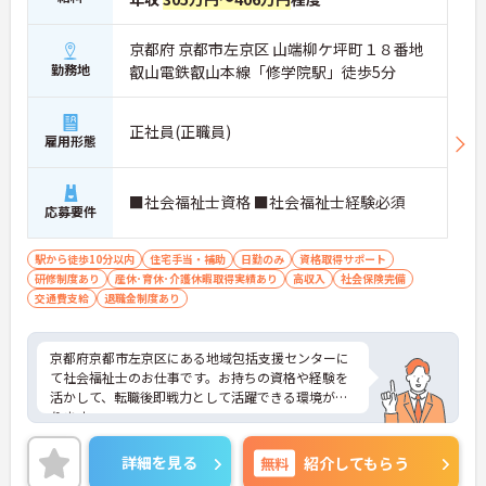
京都府 京都市左京区 山端柳ケ坪町１８番地
勤務地
叡山電鉄叡山本線「修学院駅」徒歩5分
正社員(正職員)
雇用形態
■社会福祉士資格 ■社会福祉士経験必須
応募要件
駅から徒歩10分以内
住宅手当・補助
日勤のみ
資格取得サポート
研修制度あり
産休･育休･介護休暇取得実績あり
高収入
社会保険完備
交通費支給
退職金制度あり
京都府京都市左京区にある地域包括支援センターに
て社会福祉士のお仕事です。お持ちの資格や経験を
活かして、転職後即戦力として活躍できる環境があ
ります。
ご興味ある方には、面接対策ポイントなど、さらに
詳細をお話しいたしますのでお気軽にご相談くださ
詳細を見る
無料
紹介してもらう
い。