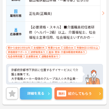
叡山電鉄叡山本線「一乗寺駅」徒歩5分
正社員(正職員)
雇用形態
【必要資格・スキル】 ■介護職員初任者研
修（ヘルパー2級）以上、介護福祉士、社会
応募要件
福祉士主事任用、社会福祉士いずれかの資
格をお持ちの方 ■普通自動車運転免許（AT
限定可）
駅から徒歩10分以内
未経験OK
残業少なめ
日勤のみ
年間休日110日以上
資格取得サポート
研修制度あり
産休･育休･介護休暇取得実績あり
社会保険完備
交通費支給
退職金制度あり
京都府京都市下京区に位置するデイサービスにて介
護士募集です。
大手電機メーカー母体のグループ法人☆大手企業な
らではの研修体制が魅力で、未経験の方でも安心し
てチャレンジできる環境です。
また、年間休日114日とお休みも多め、メリハリを
詳細を見る
無料
紹介してもらう
つけてはたらくことができます。
ご興味のある方には、面接対策ポイントなど、さら
に詳細をお話いたしますので、お気軽にご相談くだ