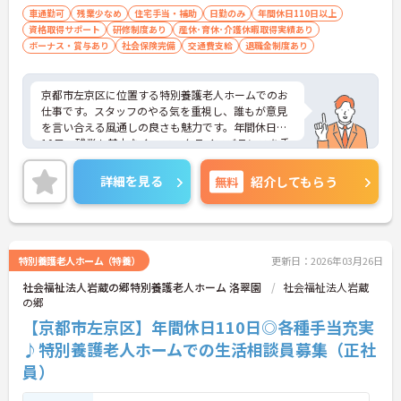
車通勤可
残業少なめ
住宅手当・補助
日勤のみ
年間休日110日以上
資格取得サポート
研修制度あり
産休･育休･介護休暇取得実績あり
ボーナス・賞与あり
社会保険完備
交通費支給
退職金制度あり
京都市左京区に位置する特別養護老人ホームでのお
仕事です。スタッフのやる気を重視し、誰もが意見
を言い合える風通しの良さも魅力です。年間休日は1
10日、残業も基本なく、ワークライフバランスを重
視した働き方が叶います。ご興味のある方には、面
接対策ポイントなど、さらに詳細をお話しいたしま
詳細を見る
無料
紹介してもらう
すのでお気軽にご相談ください！
特別養護老人ホーム（特養）
更新日：2026年03月26日
社会福祉法人岩蔵の郷特別養護老人ホーム 洛翠園
社会福祉法人岩蔵
の郷
【京都市左京区】年間休日110日◎各種手当充実
♪特別養護老人ホームでの生活相談員募集（正社
員）