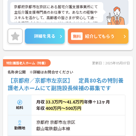
京都府京都市左京区にある居宅介護支援事業所にて
主任介護支援専門員のお仕事です。あなたの経験や
スキルを活かして、高齢者の皆さまが安心して過ご
せる空間づくりにチャレンジしてみませんか？ご興
味ある方には、面接対策ポイントなど、さらに詳細
をお話しいたしますのでお気軽にご相談ください。
詳細を見る
無料
紹介してもらう
特別養護老人ホーム（特養）
更新日：2025年05月07日
名称非公開 ※詳細はお問合せください
【京都府／京都市左京区】 定員80名の特別養
護老人ホームにて副施設長候補の募集です
月収
33.3万円～41.6万円
年俸÷12ヶ月
給料
年収
400万円～500万円
京都府 京都市左京区
勤務地
叡山電鉄叡山本線