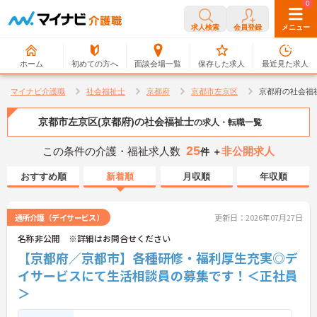
0
0
求人検索
会員登録
メニュー
ホーム
初めての方へ
面談会場一覧
保存した求人
最近見た求人
マイナビ介護職
社会福祉士
京都府
京都市左京区
京都府の社会福
京都市左京区(京都府)の社会福祉士
の求人・転職一覧
25
この条件の介護・福祉求人数
非公開求人
件 ＋
おすすめ順
新着順
月収順
年収順
通所介護（デイサービス）
更新日：2026年07月27日
名称非公開 ※詳細はお問合せください
【京都府／京都市】各種研修・福利厚生充実◎デ
イサービスにて生活相談員の募集です！＜正社員
＞