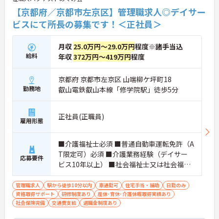
【京都府／京都市左京区】管理職求人◎デイサー
ビスにて所長の募集です！＜正社員＞
月収
25.0万円～29.0万円
程度※諸手当込
給料
年収
372万円～419万円
程度
京都府 京都市左京区 山端柳ケ坪町18
勤務地
叡山電鉄叡山本線「修学院駅」徒歩5分
正社員(正職員)
雇用形態
■介護福祉士必須 ■普通自動車運転免許（A
T限定可）必須 ■介護業務経験（デイサー
応募要件
ビス10年以上） ■社会福祉士又は社会福祉
主事任用あれば優遇
管理職求人
駅から徒歩10分以内
車通勤可
住宅手当・補助
日勤のみ
資格取得サポート
研修制度あり
産休･育休･介護休暇取得実績あり
社会保険完備
交通費支給
退職金制度あり