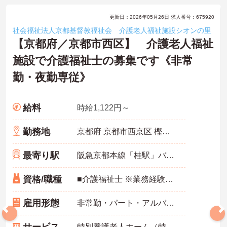
更新日：2026年05月26日 求人番号：675920
社会福祉法人京都基督教福祉会 介護老人福祉施設シオンの里
【京都府／京都市西区】 介護老人福祉
施設で介護福祉士の募集です《非常
勤・夜勤専従》
給料
時給1,122円～
勤務地
京都府 京都市西京区 樫原秤谷町21番地2
最寄り駅
阪急京都本線「桂駅」バス・車8分
資格/職種
■介護福祉士 ※業務経験あれば尚可
雇用形態
非常勤・パート・アルバイト
特別養護老人ホーム（特養）