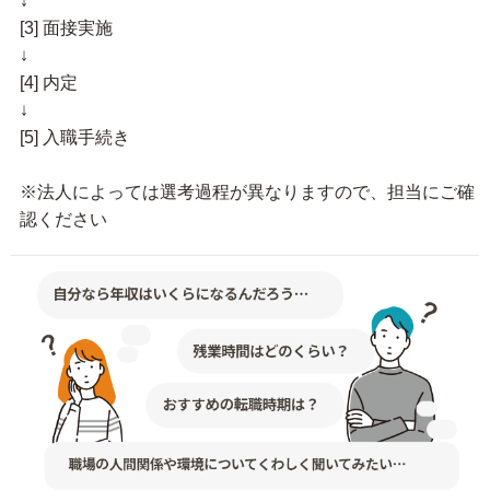
↓
[3] 面接実施
↓
[4] 内定
↓
[5] 入職手続き
※法人によっては選考過程が異なりますので、担当にご確
認ください