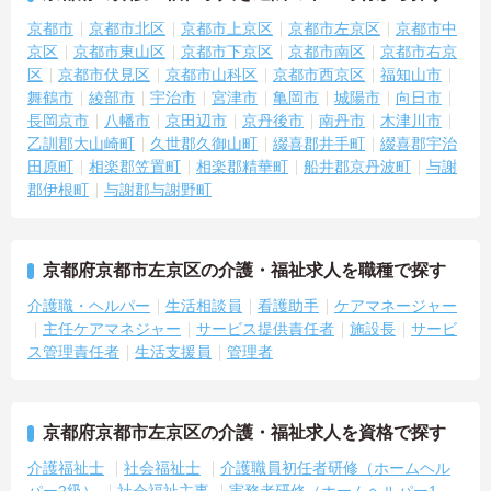
京都市
京都市北区
京都市上京区
京都市左京区
京都市中
京区
京都市東山区
京都市下京区
京都市南区
京都市右京
区
京都市伏見区
京都市山科区
京都市西京区
福知山市
舞鶴市
綾部市
宇治市
宮津市
亀岡市
城陽市
向日市
長岡京市
八幡市
京田辺市
京丹後市
南丹市
木津川市
乙訓郡大山崎町
久世郡久御山町
綴喜郡井手町
綴喜郡宇治
田原町
相楽郡笠置町
相楽郡精華町
船井郡京丹波町
与謝
郡伊根町
与謝郡与謝野町
京都府京都市左京区の介護・福祉求人を職種で探す
介護職・ヘルパー
生活相談員
看護助手
ケアマネージャー
主任ケアマネジャー
サービス提供責任者
施設長
サービ
ス管理責任者
生活支援員
管理者
京都府京都市左京区の介護・福祉求人を資格で探す
介護福祉士
社会福祉士
介護職員初任者研修（ホームヘル