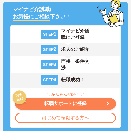
マイナビ介護職に
お気軽にご相談
下さい！
マイナビ介護
1
STEP
職にご登録
2
求人のご紹介
STEP
面接・条件交
3
STEP
渉
4
転職成功！
STEP
転職サポートに登録
はじめて転職する方へ