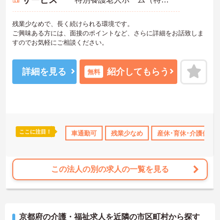
サービス
残業少なめで、長く続けられる環境です。
ご興味ある方には、面接のポイントなど、さらに詳細をお話致しま
すのでお気軽にご相談ください。
詳細を見る
紹介してもらう
無料
ここに注目！
日勤のみ
年間休日110日以上
車通勤可
残業少なめ
産休･育休･介護休暇取得実績あり
産休･育休･介護休暇
この法人の別の求人の一覧を見る
京都府の介護・福祉求人を近隣の市区町村から探す