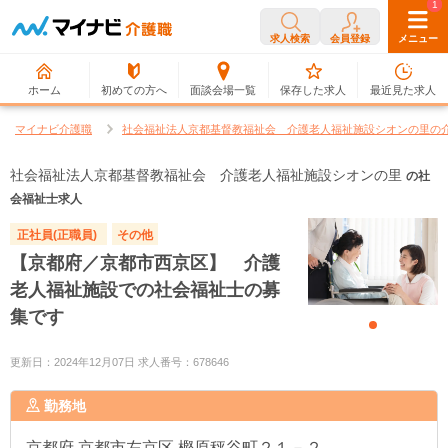
0
1
求人検索
会員登録
メニュー
ホーム
初めての方へ
面談会場一覧
保存した求人
最近見た求人
マイナビ介護職
社会福祉法人京都基督教福祉会 介護老人福祉施設シオンの里の
社会福祉法人京都基督教福祉会 介護老人福祉施設シオンの里
の社
会福祉士求人
正社員(正職員)
その他
【京都府／京都市西京区】 介護
老人福祉施設での社会福祉士の募
集です
更新日：2024年12月07日 求人番号：678646
勤務地
京都府
京都市左京区 樫原秤谷町２１－２