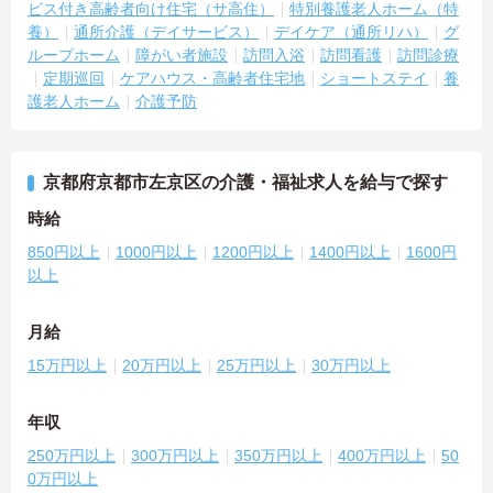
ビス付き高齢者向け住宅（サ高住）
特別養護老人ホーム（特
養）
通所介護（デイサービス）
デイケア（通所リハ）
グ
ループホーム
障がい者施設
訪問入浴
訪問看護
訪問診療
定期巡回
ケアハウス・高齢者住宅地
ショートステイ
養
護老人ホーム
介護予防
京都府京都市左京区の介護・福祉求人を給与で探す
時給
850円以上
1000円以上
1200円以上
1400円以上
1600円
以上
月給
15万円以上
20万円以上
25万円以上
30万円以上
年収
250万円以上
300万円以上
350万円以上
400万円以上
50
0万円以上