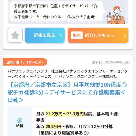
京都府京都市下京区に位置するデイサービスにて介
護士募集です。
大手電機メーカー母体のグループ法人☆大手企業な
らではの研修体制が魅力で、未経験の方でも安心し
てチャレンジできる環境です。
また、年間休日114日とお休みも多め、メリハリを
詳細を見る
無料
紹介してもらう
つけてはたらくことができます。
ご興味のある方には、面接対策ポイントなど、さら
に詳細をお話いたしますので、お気軽にご相談くだ
さい。
通所介護（デイサービス）
更新日：2026年06月19日
パナソニックエイジフリー株式会社パナソニックエイジフリーケアセンタ
ーいわくら・デイサービス
パナソニックエイジフリー株式会社
【京都府／京都市左京区】月平均残業10h程度◎
駅チカ徒歩3分☆デイサービスにて介護職募集＜
日勤＞
月収
21.2万円～23.3万円
程度、基本給＋諸
手当
給料
年収
254万円
～程度、月収×12ヶ月計算
（業績により別途賞与あり）