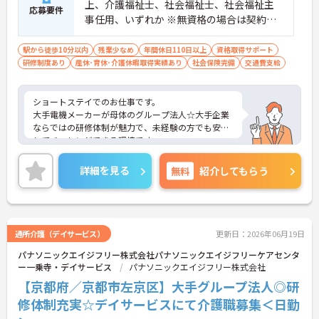
上、介護福祉士、社会福祉士、社会福祉主
応募要件
事任用、いずれか ※無資格の場合は契約社
員入社スタート ■普通自動車運転免許（AT
限定可）
駅から徒歩10分以内
残業少なめ
年間休日110日以上
資格取得サポート
研修制度あり
産休･育休･介護休暇取得実績あり
社会保険完備
交通費支給
ショートステイでのお仕事です。
大手電機メーカーが母体のグループ法人☆大手企業
ならではの研修体制が魅力で、未経験の方でも安心
してチャレンジできる環境です。
また、年間休日114日とお休みも多め、メリハリを
つけてはたらくことができます。
詳細を見る
無料
紹介してもらう
ご興味のある方には、面接対策ポイントなど、さら
に詳細をお話いたしますので、お気軽にご相談くだ
さい。
通所介護（デイサービス）
更新日：2026年06月19日
パナソニックエイジフリー株式会社パナソニックエイジフリーケアセンタ
ー一乗寺・デイサービス
パナソニックエイジフリー株式会社
【京都府／京都市左京区】大手グループ法人◎研
修体制充実☆デイサービスにて介護職募集＜日勤