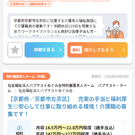
交通費支給
退職金制度あり
京都府京都市左京区に位置する介護老人福祉施設に
て介護職員の募集です！年間休日110日＆残業少な
めでワークライフバランスも良好◎各種手当も充実
しており、安定した生活が叶います。入居者一人ひ
とりのニーズを尊重した支援で笑顔のある生活を一
緒に作り上げていきませんか？
詳細を見る
無料
紹介してもらう
ご興味のある方には、面接対策ポイントなど、さら
に詳細をご案内しますのでお気軽にご相談くださ
い！
特別養護老人ホーム（特養）
更新日：2026年06月09日
社会福祉法人バプテストめぐみ会特別養護老人ホーム バプテスト・ホー
ム
社会福祉法人バプテストめぐみ会
【京都府／京都市左京区】 充実の手当と福利厚
生◎安心して仕事に取り組める環境！介護職の募
集です！
月収
16.5万円～22.8万円
程度（諸手当込）
給料
年収
242万円～327万円
程度（諸手当込）