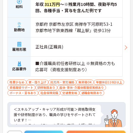
年収
311万円
～※残業月10時間、夜勤平均5
給料
回、各種手当・賞与を含んだ例です
京都府 京都市左京区 南禅寺下河原町53-1
勤務地
京都市地下鉄東西線「蹴上駅」徒歩13分
正社員(正職員)
雇用形態
■介護職員初任者研修以上 ※無資格の方も
応募要件
応募可（資格支援制度あり）
残業少なめ
寮・借り上げ
託児所・育児補助
無資格OK
年間休日110日以上
資格取得サポート
研修制度あり
産休･育休･介護休暇取得実績あり
ボーナス・賞与あり
社会保険完備
交通費支給
退職金制度あり
＜スキルアップ・キャリア形成が可能＞資格取得支
援や研修制度があり、職員の学びをサポートされて
います！
＜ワークライフバランスを重視＞育児・介護に関す
る制度や社宅制度、各種手当など、長く安心して働