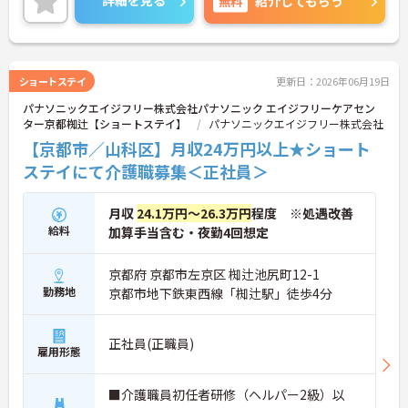
詳細を見る
無料
紹介してもらう
ショートステイ
更新日：2026年06月19日
パナソニックエイジフリー株式会社パナソニック エイジフリーケアセン
ター京都椥辻【ショートステイ】
パナソニックエイジフリー株式会社
【京都市／山科区】月収24万円以上★ショート
ステイにて介護職募集＜正社員＞
月収
24.1万円～26.3万円
程度 ※処遇改善
給料
加算手当含む・夜勤4回想定
京都府 京都市左京区 椥辻池尻町12-1
勤務地
京都市地下鉄東西線「椥辻駅」徒歩4分
正社員(正職員)
雇用形態
■介護職員初任者研修（ヘルパー2級）以