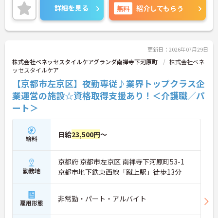
きやすい環境が整っています。
詳細を見る
無料
紹介してもらう
＜寄り添ったケアの実施＞利用者さまに深く寄り添
ったサービスの提供を目指し、職員の専門性を高め
るような人材育成にも注力されています。
ご興味のある方には、面接対策ポイント等、さらに
詳細をお話ししますのでお気軽にご相談ください！
更新日：2026年07月29日
株式会社ベネッセスタイルケアグランダ南禅寺下河原町
株式会社ベネ
ッセスタイルケア
【京都市左京区】夜勤専従♪業界トップクラス企
業運営の施設☆資格取得支援あり！＜介護職／パ
ート＞
日給
23,500円
～
給料
京都府 京都市左京区 南禅寺下河原町53-1
勤務地
京都市地下鉄東西線「蹴上駅」徒歩13分
非常勤・パート・アルバイト
雇用形態