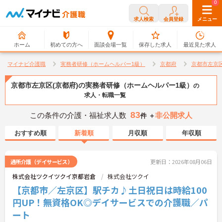
0
0
求人検索
会員登録
メニュー
ホーム
初めての方へ
面談会場一覧
保存した求人
最近見た求人
マイナビ介護職
実務者研修（ホームヘルパー1級）
京都府
京都市左京
京都市左京区(京都府)の実務者研修（ホームヘルパー1級）
の
求人・転職一覧
83
この条件の介護・福祉求人数
非公開求人
件 ＋
おすすめ順
新着順
月収順
年収順
通所介護（デイサービス）
更新日：2026年08月06日
株式会社ツクイツクイ京都岩倉
株式会社ツクイ
【京都市／左京区】駅チカ♪土日祝日は時給100
円UP！無資格OK◎デイサービスでの介護職／パ
ート