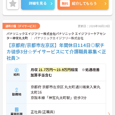
また、年間休日114日とお休みも多め、メリハリを
詳細を見る
無料
紹介してもらう
つけてはたらくことができます。
ご興味のある方には、面接対策ポイントなど、さら
に詳細をお話いたしますので、お気軽にご相談くだ
さい。
通所介護（デイサービス）
更新日：2026年06月19日
パナソニックエイジフリー株式会社パナソニック エイジフリーケアセン
ター神宮丸太町
パナソニックエイジフリー株式会社
【京都府/京都市左京区】年間休日114日◎駅チ
カ徒歩3分☆デイサービスにて介護職員募集＜正
社員＞
月収
21.7万円～23.9万円
程度 ※処遇改善
給料
加算手当含む
京都府 京都市左京区 丸太町通川端東入東丸
太町16
勤務地
京阪本線「神宮丸太町駅」徒歩3分
正社員(正職員)
雇用形態