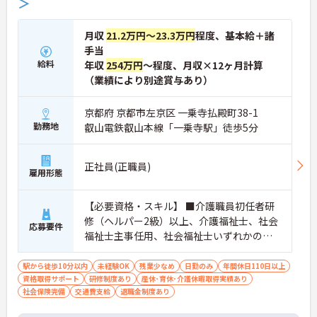
＞
月収
21.2万円～23.3万円
程度、基本給＋諸
手当
給料
年収
254万円
～程度、月収×12ヶ月計算
（業績により別途賞与あり）
京都府 京都市左京区 一乗寺払殿町38-1
勤務地
叡山電鉄叡山本線「一乗寺駅」徒歩5分
正社員(正職員)
雇用形態
【必要資格・スキル】 ■介護職員初任者研
修（ヘルパー2級）以上、介護福祉士、社会
応募要件
福祉士主事任用、社会福祉士いずれかの資
格をお持ちの方 ■普通自動車運転免許（AT
限定可）
駅から徒歩10分以内
未経験OK
残業少なめ
日勤のみ
年間休日110日以上
資格取得サポート
研修制度あり
産休･育休･介護休暇取得実績あり
社会保険完備
交通費支給
退職金制度あり