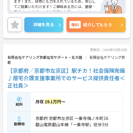
ます！また、研修にも力を入れているため、安心し
てご就業いただけます！ご興味ある方には、面接対
策ポイントなど、さらに詳細をお話しいたしますの
でお気軽にご相談ください！
詳細を見る
無料
紹介してもらう
更新日：2026年05月26日
有限会社ケアリング京都在宅サポート・北大路
有限会社ケアリング京
都
【京都府／京都市左京区】駅チカ！社会保険完備
♪居宅介護支援事業所でのサービス提供責任者＜
正社員＞
月収
29.1万円
～
給料
京都府 京都市左京区 一乗寺梅ノ木町16
勤務地
叡山電鉄叡山本線「一乗寺駅」徒歩3分