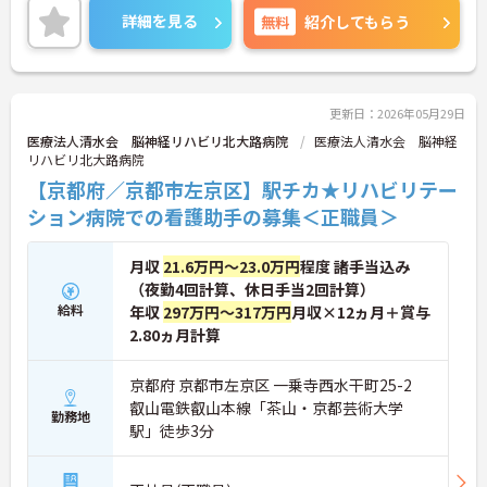
期休暇もしっかりとありプライベートの時間もとる
詳細を見る
無料
紹介してもらう
ことが可能と働きやすい環境づくりがされていま
す！
ご興味がある方是非一度マイナビまでお問合せくだ
さい！！
更新日：2026年05月29日
医療法人清水会 脳神経リハビリ北大路病院
医療法人清水会 脳神経
リハビリ北大路病院
【京都府／京都市左京区】駅チカ★リハビリテー
ション病院での看護助手の募集＜正職員＞
月収
21.6万円～23.0万円
程度 諸手当込み
（夜勤4回計算、休日手当2回計算）
給料
年収
297万円～317万円
月収×12ヵ月＋賞与
2.80ヵ月計算
京都府 京都市左京区 一乗寺西水干町25-2
叡山電鉄叡山本線「茶山・京都芸術大学
勤務地
駅」徒歩3分