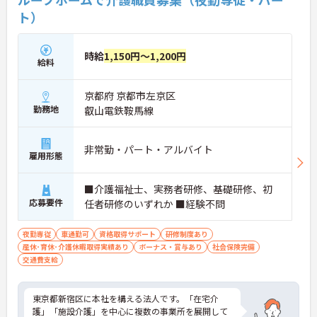
ト）
時給
1,150円～1,200円
給料
京都府 京都市左京区
勤務地
叡山電鉄鞍馬線
非常勤・パート・アルバイト
雇用形態
■介護福祉士、実務者研修、基礎研修、初
応募要件
任者研修のいずれか ■経験不問
夜勤専従
車通勤可
資格取得サポート
研修制度あり
産休･育休･介護休暇取得実績あり
ボーナス・賞与あり
社会保険完備
交通費支給
東京都新宿区に本社を構える法人です。「在宅介
護」「施設介護」を中心に複数の事業所を展開して