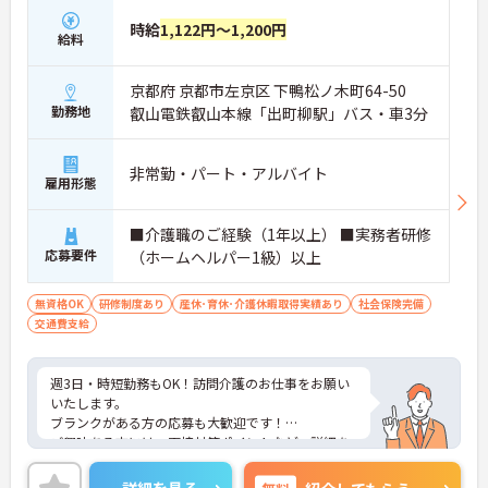
時給
1,122円～1,200円
給料
京都府 京都市左京区 下鴨松ノ木町64-50
勤務地
叡山電鉄叡山本線「出町柳駅」バス・車3分
非常勤・パート・アルバイト
雇用形態
■介護職のご経験（1年以上） ■実務者研修
応募要件
（ホームヘルパー1級）以上
無資格OK
研修制度あり
産休･育休･介護休暇取得実績あり
社会保険完備
交通費支給
週3日・時短勤務もOK！訪問介護のお仕事をお願い
いたします。
ブランクがある方の応募も大歓迎です！
ご興味ある方には、面接対策ポイントなど、詳細を
お話しいたしますのでお気軽にご相談ください。