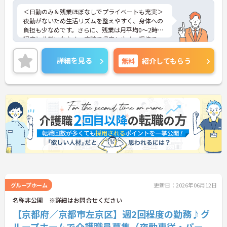
＜日勤のみ＆残業ほぼなしでプライベートも充実＞
夜勤がないため生活リズムを整えやすく、身体への
負担も少なめです。さらに、残業は月平均0～2時間
程度と非常に少なく、定時で帰宅しやすい環境で
す。
＜デジタル導入で「ケアに集中できる」環境＞
詳細を見る
無料
紹介してもらう
施設内では「デジタルケアシステム」を導入して業
務管理を行っています。介護現場で負担になりがち
な記録業務や情報共有をスムーズにすることで、業
務負担の軽減に努めています。
グループホーム
更新日：2026年06月12日
名称非公開 ※詳細はお問合せください
【京都府／京都市左京区】週2回程度の勤務♪グ
ループホームで介護職員募集（夜勤専従・パー