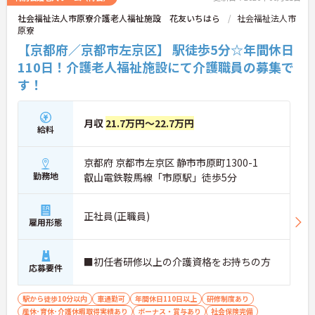
社会福祉法人市原寮介護老人福祉施設 花友いちはら
社会福祉法人市
原寮
【京都府／京都市左京区】 駅徒歩5分☆年間休日
110日！介護老人福祉施設にて介護職員の募集で
す！
月収
21.7万円～22.7万円
給料
京都府 京都市左京区 静市市原町1300-1
勤務地
叡山電鉄鞍馬線「市原駅」徒歩5分
正社員(正職員)
雇用形態
■初任者研修以上の介護資格をお持ちの方
応募要件
駅から徒歩10分以内
車通勤可
年間休日110日以上
研修制度あり
産休･育休･介護休暇取得実績あり
ボーナス・賞与あり
社会保険完備