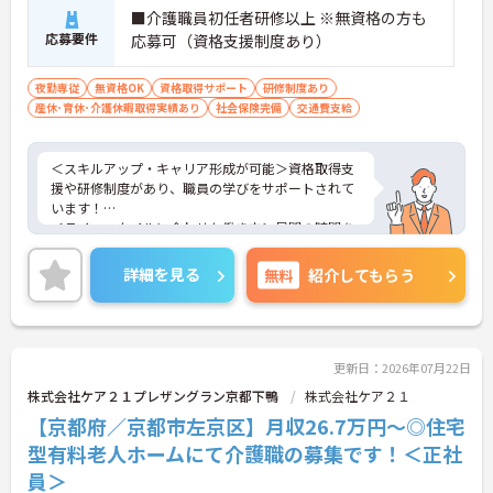
■介護職員初任者研修以上 ※無資格の方も
応募要件
応募可（資格支援制度あり）
夜勤専従
無資格OK
資格取得サポート
研修制度あり
産休･育休･介護休暇取得実績あり
社会保険完備
交通費支給
＜スキルアップ・キャリア形成が可能＞資格取得支
援や研修制度があり、職員の学びをサポートされて
います！
＜ライフスタイルに合わせた働き方＞昼間の時間を
趣味や家庭の時間に充てたい方にもおすすめです。
＜寄り添ったケアの実施＞利用者さまに深く寄り添
詳細を見る
無料
紹介してもらう
ったサービスの提供を目指し、職員の専門性を高め
るような人材育成にも注力されています。
ご興味のある方には、面接対策ポイント等、さらに
詳細をお話ししますのでお気軽にご相談ください！
更新日：2026年07月22日
株式会社ケア２１プレザングラン京都下鴨
株式会社ケア２１
【京都府／京都市左京区】月収26.7万円～◎住宅
型有料老人ホームにて介護職の募集です！＜正社
員＞