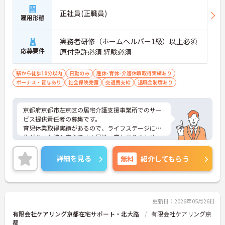
正社員(正職員)
雇用形態
実務者研修（ホームヘルパー1級）以上必須
応募要件
原付免許必須 経験必須
駅から徒歩10分以内
日勤のみ
産休･育休･介護休暇取得実績あり
ボーナス・賞与あり
社会保険完備
交通費支給
退職金制度あり
京都府京都市左京区の居宅介護支援事業所でのサー
ビス提供責任者の募集です。
育児休業取得実績があるので、ライフステージに変
化があった際も安心です！昇給・賞与ありのため、
あなたの頑張りがしっかり評価されます。
ご興味のある方は、面接のポイントをお伝えします
詳細を見る
無料
紹介してもらう
のでお気軽にお問い合せください。
更新日：2026年05月26日
有限会社ケアリング京都在宅サポート・北大路
有限会社ケアリング京
都