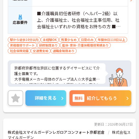
■介護職員初任者研修（ヘルパー2級）以
上、介護福祉士、社会福祉士主事任用、社
応募要件
会福祉士いずれかの資格をお持ちの方 ■普
通自動車運転免許（AT限定可）
駅から徒歩10分以内
未経験OK
残業少なめ
日勤のみ
年間休日110日以上
資格取得サポート
研修制度あり
産休･育休･介護休暇取得実績あり
社会保険完備
交通費支給
退職金制度あり
京都府京都市左京区に位置するデイサービスにて介
護士募集です。
大手電機メーカー母体のグループ法人☆大手企業な
らではの研修体制が魅力で、未経験の方でも安心し
てチャレンジできる環境です。
また、年間休日114日とお休みも多め、メリハリを
詳細を見る
無料
紹介してもらう
つけてはたらくことができます。
ご興味のある方には、面接対策ポイントなど、さら
に詳細をお話いたしますので、お気軽にご相談くだ
さい。
更新日：2026年06月17日
株式会社スマイルガーデンレガロアコンフォート京都岩倉
株式会社ス
マイルガーデン