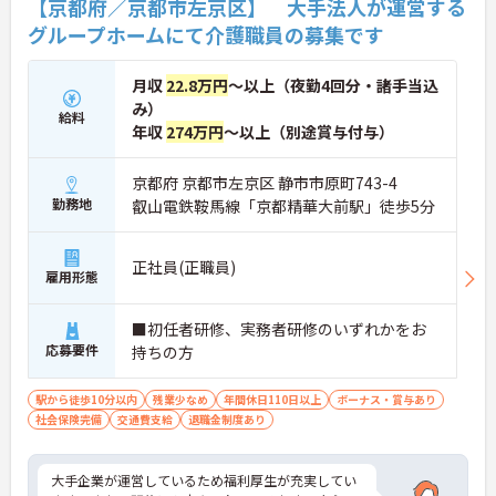
【京都府／京都市左京区】 大手法人が運営する
グループホームにて介護職員の募集です
月収
22.8万円
～以上（夜勤4回分・諸手当込
み）
給料
年収
274万円
～以上（別途賞与付与）
京都府 京都市左京区 静市市原町743-4
勤務地
叡山電鉄鞍馬線「京都精華大前駅」徒歩5分
正社員(正職員)
雇用形態
■初任者研修、実務者研修のいずれかをお
応募要件
持ちの方
駅から徒歩10分以内
残業少なめ
年間休日110日以上
ボーナス・賞与あり
社会保険完備
交通費支給
退職金制度あり
大手企業が運営しているため福利厚生が充実してい