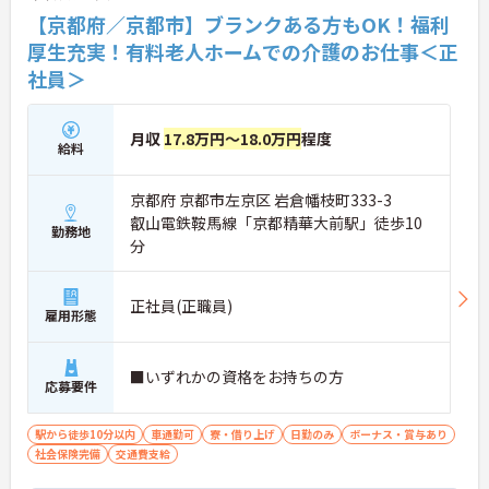
【京都府／京都市】ブランクある方もOK！福利
厚生充実！有料老人ホームでの介護のお仕事＜正
社員＞
月収
17.8万円～18.0万円
程度
給料
京都府 京都市左京区 岩倉幡枝町333-3
叡山電鉄鞍馬線「京都精華大前駅」徒歩10
勤務地
分
正社員(正職員)
雇用形態
■いずれかの資格をお持ちの方
応募要件
駅から徒歩10分以内
車通勤可
寮・借り上げ
日勤のみ
ボーナス・賞与あり
社会保険完備
交通費支給