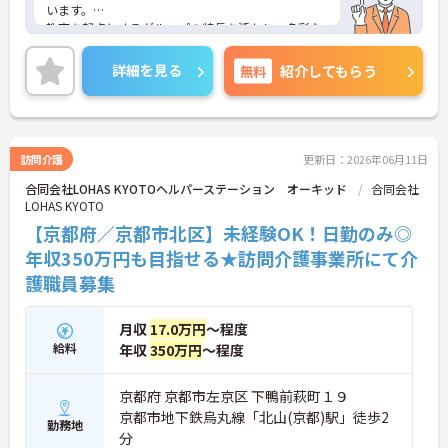
います。
教育を起点とするグループの特長を活かし、多彩な
レクリエーションのほか、スタッフの研修なども充
実しているので、経験に自信のない方やブランクの
詳細を見る
無料
紹介してもらう
ある方も安心してお仕事を開始いただけます。
週2回程度の勤務、1回の勤務でしっかりと稼ぎたい
方にもおすすめです。
ご興味がある方は是非一度マイナビまでお問い合わ
せください。さらに詳細などお伝えします。
訪問介護
更新日：2026年06月11日
合同会社LOHAS KYOTOヘルパーステーション オーキッド
合同会社
LOHAS KYOTO
【京都府／京都市北区】未経験OK！日勤のみ◎
年収350万円も目指せる★訪問介護事業所にて介
護職員募集
月収
17.0万円
～程度
給料
年収
350万円
～程度
京都府 京都市左京区 下鴨前萩町１９
京都市地下鉄烏丸線「北山(京都)駅」徒歩2
勤務地
分