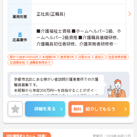
正社員(正職員)
雇用形態
■介護福祉士資格 ■ホームヘルパー1級、ホ
ームヘルパー2級資格 ■介護職員基礎研修、
応募要件
介護職員初任者研修、介護実務者研修修了
者 ■無資格の方OK ■未経験の方OK
駅から徒歩10分以内
未経験OK
無資格OK
日勤のみ
高収入
社会保険完備
交通費支給
退職金制度あり
京都市北区にある障がい者訪問介護事業所での介護
職員募集です。
未経験から年収350万円～を目指せることがポイン
ト！幅広い年齢層の利用者が多く、社会活動を支援
するやりがいがあります。ご家族と一緒になって
日々の暮らしをサポートしましょう！
詳細を見る
無料
紹介してもらう
ご興味ある方には、面接対策ポイントなど、さらに
詳細をお話しいたしますのでお気軽にご相談くださ
い。
特別養護老人ホーム（特養）
更新日：2026年06月11日