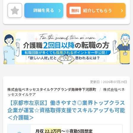
婦・主夫の方も無理なく活躍しています。夜勤がな
く、日勤中心のデイサービスなので生活リズムも整
詳細を見る
無料
紹介してもらう
えやすく、プライベートな時間もしっかり確保でき
る働きやすい職場です。
＜ありがとう」が嬉しい！工夫とアイデアが活きる
仕事＞食事や入浴の介助だけでなく、レクリエーシ
ョンの企画や実施も大切なお仕事です。「どんな工
夫をしたら喜んでいただけるか」をスタッフみんな
で考え、アイデアを形にしていきます。お客様から
直接「ありがとう」と感謝の言葉をいただけたり、
信頼関係が深まっていく喜びを感じられるのが大き
なやりがいです。介護度が比較的高くないため、身
体への負担が少なめなのも特徴です。
更新日：2026年07月29日
株式会社ベネッセスタイルケアグランダ南禅寺下河原町
株式会社ベネ
ッセスタイルケア
【京都市左京区】働きやすさ◎業界トップクラス
企業が運営☆資格取得支援でスキルアップも可能
＜介護職＞
月収
22.2万円
～※夜勤5回想定