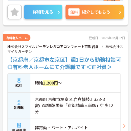
だける環境です。また、資格手当や交通費等、各種
手当が充実しているのも安心です。
詳細を見る
無料
紹介してもらう
ご興味のある方には、面接対策ポイントなど、さら
に詳細をご案内しますのでお気軽にご相談くださ
い！
有料老人ホーム
更新日：2026年07月02日
株式会社スマイルガーデンレガロアコンフォート京都岩倉
株式会社ス
マイルガーデン
【京都府／京都市左京区】週1日から勤務相談可
◎有料老人ホームにて介護職です＜正社員＞
時給
1,200円
～
給料
京都府 京都市左京区 岩倉幡枝町333-3
叡山電鉄鞍馬線「京都精華大前駅」徒歩12
勤務地
分
非常勤・パート・アルバイト
雇用形態