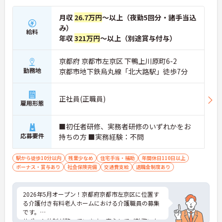
月収
26.7万円
～以上（夜勤5回分・諸手当込
み）
給料
年収
321万円
～以上（別途賞与付与）
京都府 京都市左京区 下鴨上川原町6-2
勤務地
京都市地下鉄烏丸線「北大路駅」徒歩7分
正社員(正職員)
雇用形態
■初任者研修、実務者研修のいずれかをお
応募要件
持ちの方 ■実務経験：不問
駅から徒歩10分以内
残業少なめ
住宅手当・補助
年間休日110日以上
ボーナス・賞与あり
社会保険完備
交通費支給
退職金制度あり
2026年5月オープン！京都府京都市左京区に位置す
る介護付き有料老人ホームにおける介護職員の募集
です。
サポート体制が整っています。安心してご勤務いた