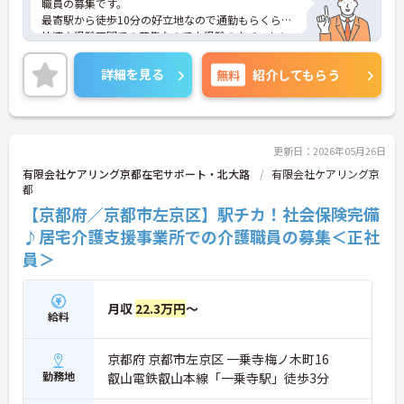
職員の募集です。
最寄駅から徒歩10分の好立地なので通勤もらくらく
快適♪経験不問での募集なので未経験の方チャレン
ジOK！
ご興味のある方は、面接のポイントをお伝えします
詳細を見る
無料
紹介してもらう
のでお気軽にお問い合せください。
更新日：2026年05月26日
有限会社ケアリング京都在宅サポート・北大路
有限会社ケアリング京
都
【京都府／京都市左京区】駅チカ！社会保険完備
♪居宅介護支援事業所での介護職員の募集＜正社
員＞
月収
22.3万円
～
給料
京都府 京都市左京区 一乗寺梅ノ木町16
勤務地
叡山電鉄叡山本線「一乗寺駅」徒歩3分