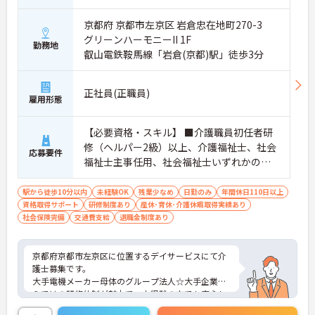
京都府 京都市左京区 岩倉忠在地町270-3
グリーンハーモニーII 1F
勤務地
叡山電鉄鞍馬線「岩倉(京都)駅」徒歩3分
正社員(正職員)
雇用形態
【必要資格・スキル】 ■介護職員初任者研
修（ヘルパー2級）以上、介護福祉士、社会
応募要件
福祉士主事任用、社会福祉士いずれかの資
格をお持ちの方 ■普通自動車運転免許（AT
限定可）
駅から徒歩10分以内
未経験OK
残業少なめ
日勤のみ
年間休日110日以上
資格取得サポート
研修制度あり
産休･育休･介護休暇取得実績あり
社会保険完備
交通費支給
退職金制度あり
京都府京都市左京区に位置するデイサービスにて介
護士募集です。
大手電機メーカー母体のグループ法人☆大手企業な
らではの研修体制が魅力で、未経験の方でも安心し
てチャレンジできる環境です。