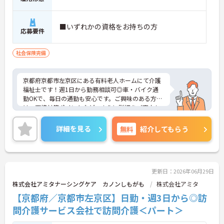
■いずれかの資格をお持ちの方
応募要件
社会保険完備
京都府京都市左京区にある有料老人ホームにて介護
福祉士です！週1日から勤務相談可◎車・バイク通
勤OKで、毎日の通勤も安心です。ご興味のある方に
は、面接対策ポイントなど、さらに詳細をご案内し
ますのでお気軽にご相談ください！
詳細を見る
無料
紹介してもらう
更新日：2026年06月29日
株式会社アミタナーシングケア カノンしもがも
株式会社アミタ
【京都府／京都市左京区】日勤・週3日から◎訪
問介護サービス会社で訪問介護＜パート＞