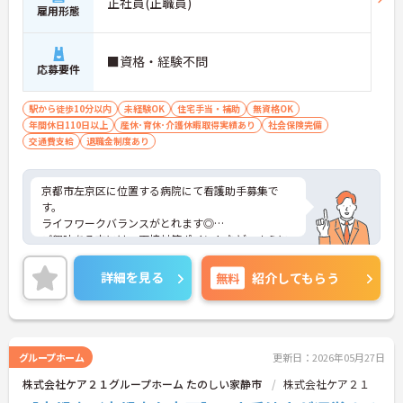
正社員(正職員)
雇用形態
■資格・経験不問
応募要件
駅から徒歩10分以内
未経験OK
住宅手当・補助
無資格OK
年間休日110日以上
産休･育休･介護休暇取得実績あり
社会保険完備
交通費支給
退職金制度あり
京都市左京区に位置する病院にて看護助手募集で
す。
ライフワークバランスがとれます◎
ご興味ある方には、面接対策ポイントなど、さらに
詳細をお話しいたしますのでお気軽にご相談くださ
い！
詳細を見る
無料
紹介してもらう
グループホーム
更新日：2026年05月27日
株式会社ケア２１グループホーム たのしい家静市
株式会社ケア２１