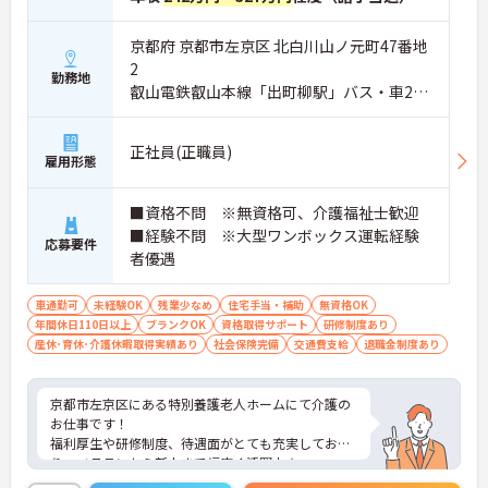
京都府 京都市左京区 北白川山ノ元町47番地
2
勤務地
叡山電鉄叡山本線「出町柳駅」バス・車20
分
正社員(正職員)
雇用形態
■資格不問 ※無資格可、介護福祉士歓迎
■経験不問 ※大型ワンボックス運転経験
応募要件
者優遇
車通勤可
未経験OK
残業少なめ
住宅手当・補助
無資格OK
年間休日110日以上
ブランクOK
資格取得サポート
研修制度あり
産休･育休･介護休暇取得実績あり
社会保険完備
交通費支給
退職金制度あり
京都市左京区にある特別養護老人ホームにて介護の
お仕事です！
福利厚生や研修制度、待遇面がとても充実してお
り、ベテランから新人まで幅広く活躍中☆
住宅手当や資格手当などの各種手当の他、夏季・冬