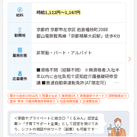
時給
1,122円～1,167円
給料
京都府 京都市左京区 岩倉幡枝町2088
勤務地
叡山電鉄鞍馬線「京都精華大前駅」徒歩4分
非常勤・パート・アルバイト
雇用形態
■資格不問（経験不問） ※無資格者:入社半
年以内に会社負担で認知症介護基礎研修受
応募要件
講 ■普通自動車運転免許(AT限定可) ※
送迎車(軽ワゴン)の運転が可能な方
駅から徒歩10分以内
残業少なめ
無資格OK
資格取得サポート
研修制度あり
産休･育休･介護休暇取得実績あり
社会保険完備
交通費支給
＜家庭やプライベートと両立◎「くるみん」認定企
業＞「子育てサポート企業」として認定を受けてお
り、シフトの相談やWワーク（副業）も可能です。
お休みの調整もしやすいため、子育て中の方や主