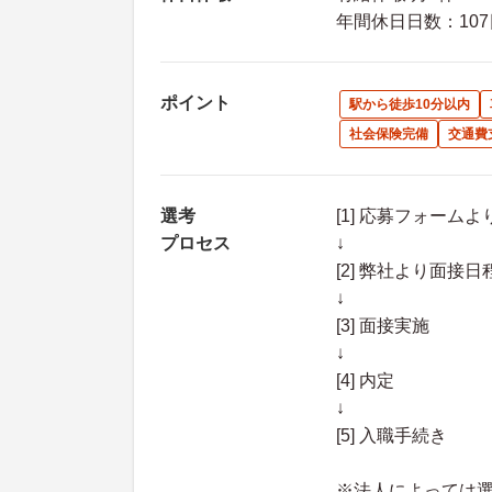
年間休日日数：107
ポイント
駅から徒歩10分以内
社会保険完備
交通費
選考
[1] 応募フォーム
プロセス
↓
[2] 弊社より面
↓
[3] 面接実施
↓
[4] 内定
↓
[5] 入職手続き
※法人によっては