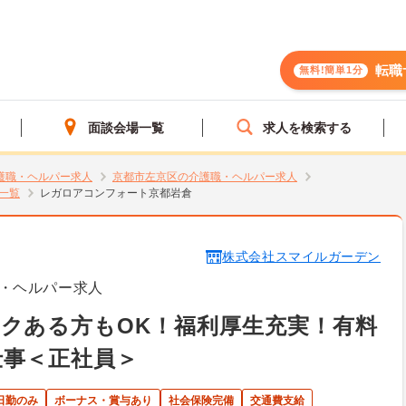
転職
無料!簡単1分
面談会場一覧
求人を検索する
護職・ヘルパー求人
京都市左京区の介護職・ヘルパー求人
一覧
レガロアコンフォート京都岩倉
株式会社スマイルガーデン
・ヘルパー求人
クある方もOK！福利厚生充実！有料
仕事＜正社員＞
日勤のみ
ボーナス・賞与あり
社会保険完備
交通費支給