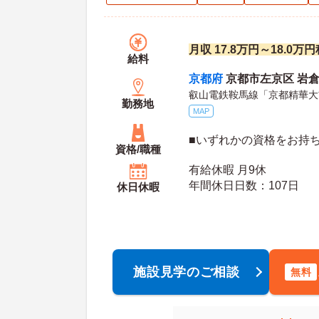
月収 17.8万円～18.0万
給料
京都府
京都市左京区 岩倉幡
叡山電鉄鞍馬線「京都精華大
勤務地
MAP
■いずれかの資格をお持
資格/職種
有給休暇 月9休
年間休日日数：107日
休日休暇
施設見学のご相談
無料