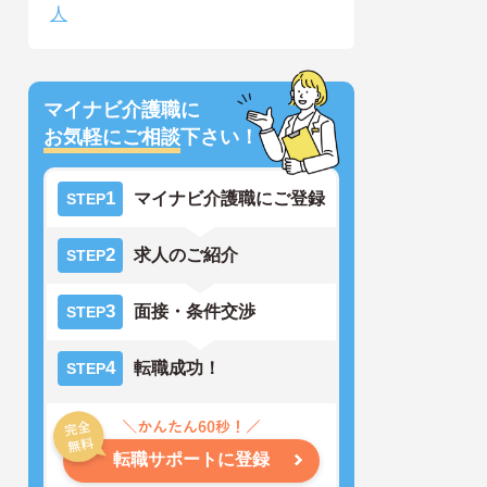
人
マイナビ介護職に
お気軽にご相談
下さい！
1
マイナビ介護職にご登録
STEP
2
求人のご紹介
STEP
3
面接・条件交渉
STEP
4
転職成功！
STEP
転職サポートに登録