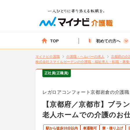
TOP
初めての方へ
マイナビ介護職
介護職・ヘルパーの求人
京都府の介
株式会社スマイルガーデンの介護職・福祉求人・転職・募集
正社員(正職員)
レガロアコンフォート京都岩倉の介護職
【京都府／京都市】ブラン
老人ホームでの介護のお
駅から徒歩10分以内
車通勤可
寮・借り上げ