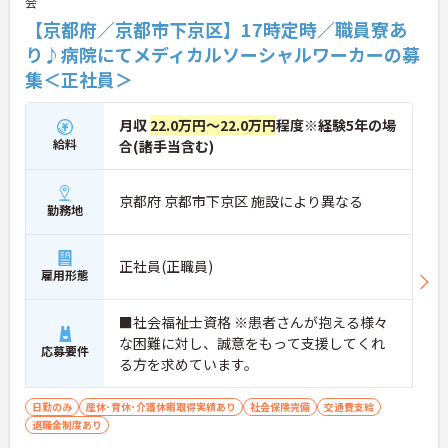
会
【京都府／京都市下京区】17時定時／職員寮あ
り♪病院にてメディカルソーシャルワーカーの募
集＜正社員＞
月収
22.0万円～22.0万円
程度※経験5年の場
給料
合(諸手当含む)
京都府 京都市下京区 施設により異なる
勤務地
正社員(正職員)
雇用形態
■社会福祉士資格 ※患者さんが抱える様々
な困難に対し、誠意をもって支援してくれ
応募要件
る方を求めています。
日勤のみ
産休･育休･介護休暇取得実績あり
社会保険完備
交通費支給
退職金制度あり