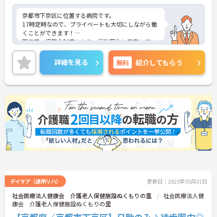
京都市下京区に位置する病院です。
17時定時なので、プライベートも大切にしながら働
くことができます！
職員寮、退職金制度もあり、福利厚生も充実してい
ます。
ご興味をお持ちの方はお気軽にお問い合わせくださ
詳細を見る
無料
紹介してもらう
い。
デイケア（通所リハ）
更新日：2025年05月01日
社会医療法人健康会 介護老人保健施設ぬくもりの里
社会医療法人健
康会 介護老人保健施設ぬくもりの里
【京都府／京都市下京区】日勤のみ♪徒歩圏内◎