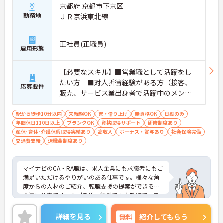
京都府 京都市下京区
勤務地
ＪＲ京浜東北線
正社員(正職員)
雇用形態
【必要なスキル】■営業職として活躍をし
たい方 ■対人折衝経験がある方（接客、
応募要件
販売、サービス業出身者で活躍中のメンバ
ー多数） ■対人感受性が鋭く、チームを
成功に導くためにメンバーに情熱的に働き
駅から徒歩10分以内
未経験OK
寮・借り上げ
無資格OK
日勤のみ
年間休日110日以上
かけられる方 【求められる人物像】■指示
ブランクOK
資格取得サポート
研修制度あり
産休･育休･介護休暇取得実績あり
高収入
ボーナス・賞与あり
社会保険完備
待ちではなく、自分で考え抜き、それを行
交通費支給
退職金制度あり
動に移せる方■物事を柔軟に受け入れられ
る方■目的意識が高い方
マイナビのCA・RA職は、求人企業にも求職者にもご
満足いただけるやりがいのある仕事です。様々な角
度からの人材のご紹介、転職支援の提案ができる奥
の深い仕事です。人材業界未経験でも大歓迎で、教
育体制や末永く働ける福利厚生も充実しています！
2020年の新卒から20代、30代の社員と幅広い年齢
詳細を見る
無料
紹介してもらう
層のメンバーが活躍、また、中途入社の社員も多