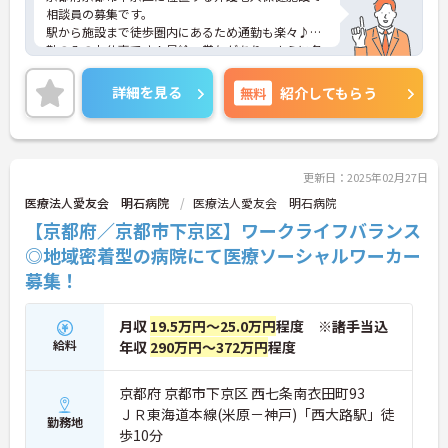
相談員の募集です。
駅から施設まで徒歩圏内にあるため通勤も楽々♪日
勤のみのお仕事です！昇給、賞与があり、さらに各
種手当も充実しているのは嬉しいポイントです◎し
っかりとしたフォロー体制で、経験に関わらず安心
詳細を見る
無料
紹介してもらう
してスタートできます。
こちらの求人にご興味がございましたら面接のポイ
ントもお伝えしますので是非ご応募お待ちしており
ます。
更新日：2025年02月27日
医療法人愛友会 明石病院
医療法人愛友会 明石病院
【京都府／京都市下京区】ワークライフバランス
◎地域密着型の病院にて医療ソーシャルワーカー
募集！
月収
19.5万円～25.0万円
程度 ※諸手当込
給料
年収
290万円～372万円
程度
京都府 京都市下京区 西七条南衣田町93
ＪＲ東海道本線(米原－神戸)「西大路駅」徒
勤務地
歩10分