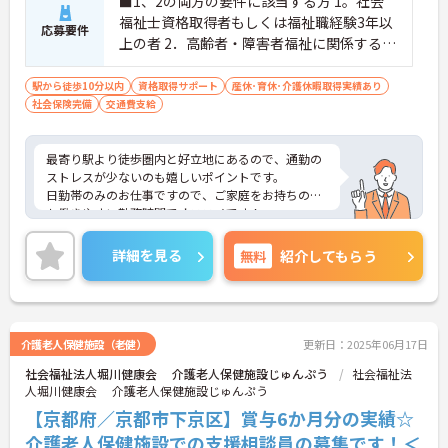
■1、2の両方の要件に該当する方 1。社会
福祉士資格取得者もしくは福祉職経験3年以
応募要件
上の者 2．高齢者・障害者福祉に関係する業
務経験を有する者
駅から徒歩10分以内
資格取得サポート
産休･育休･介護休暇取得実績あり
社会保険完備
交通費支給
最寄り駅より徒歩圏内と好立地にあるので、通勤の
ストレスが少ないのも嬉しいポイントです。
日勤帯のみのお仕事ですので、ご家庭をお持ちの方
も働きやすい勤務時間でオススメです！
ご興味がある方は是非一度マイナビまでお問合せ下
さい。更に詳細などお伝えします。
詳細を見る
無料
紹介してもらう
介護老人保健施設（老健）
更新日：2025年06月17日
社会福祉法人堀川健康会 介護老人保健施設じゅんぷう
社会福祉法
人堀川健康会 介護老人保健施設じゅんぷう
【京都府／京都市下京区】賞与6か月分の実績☆
介護老人保健施設での支援相談員の募集です！＜