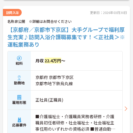
に詳細をお話いたしますので、お気軽にご相談くだ
さい。
訪問入浴
更新日：2026年03月30日
名称非公開 ※詳細はお問合せください
【京都府／京都市下京区】大手グループで福利厚
生充実♪訪問入浴介護職募集です！＜正社員＞※
運転業務あり
月収
22.4万円
～
給料
京都府 京都市下京区
勤務地
京都市地下鉄烏丸線
正社員(正職員)
雇用形態
■介護福祉士・介護職員実務者研修・介護
職員初任者研修・社会福祉士・社会福祉主
応募要件
事任用のいずれかの資格必須 ■普通自動車