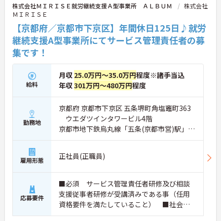
株式会社ＭＩＲＩＳＥ就労継続支援Ａ型事業所 ＡＬＢＵＭ
株式会社
ＭＩＲＩＳＥ
【京都府／京都市下京区】年間休日125日♪就労
継続支援A型事業所にてサービス管理責任者の募
集です！
月収
25.0万円～35.0万円
程度※諸手当込
給料
年収
301万円～480万円
程度
京都府 京都市下京区 五条堺町角塩竈町363
ウエダツインタワービル4階
勤務地
京都市地下鉄烏丸線「五条(京都市営)駅」徒
歩5分
正社員(正職員)
雇用形態
■必須 サービス管理責任者研修及び相談
支援従事者研修が受講済みである事（任用
応募要件
資格要件を満たしていること） ■社会福
祉士 あれば尚可 ■介護福祉士 あれば