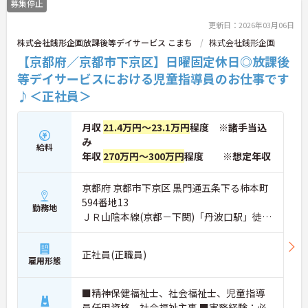
募集停止
更新日：2026年03月06日
株式会社銭形企画放課後等デイサービス こまち
株式会社銭形企画
【京都府／京都市下京区】日曜固定休日◎放課後
等デイサービスにおける児童指導員のお仕事です
♪＜正社員＞
月収
21.4万円～23.1万円
程度 ※諸手当込
み
給料
年収
270万円～300万円
程度 ※想定年収
京都府 京都市下京区 黒門通五条下る柿本町
594番地13
勤務地
ＪＲ山陰本線(京都－下関)「丹波口駅」徒歩
12分
正社員(正職員)
雇用形態
■精神保健福祉士、社会福祉士、児童指導
員任用資格、社会福祉主事 ■実務経験：必