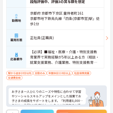
段階評価中、評価3の賞与額を想定
京都府 京都市下京区 童侍者町161
京都市地下鉄烏丸線「四条(京都市営)駅」徒
勤務地
歩1分
正社員(正職員)
雇用形態
【必須】■福祉・医療・介護・特別支援教
育業界で実務経験が5年以上ある方（相談・
応募要件
就業支援業務、介護業務、特別支援教育な
ど）■児童発達支援管理責任者研修受講者
駅から徒歩10分以内
日勤のみ
年間休日110日以上
社会保険完備
交通費支給
お子さま一人ひとりのニーズや特性に合わせて学習
やソーシャルスキルアップをメインとした授業でお
子さまの成長をサポートをします。「利用者8,000
名以上、全国100教室以上」と多くの指導実績を通
して培ったノウハウもあり、満足度の高いサービス