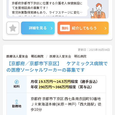
京都府京都市下京区に位置する介護老人保健施設に
て支援相談員の募集です！
育児休業取得実績もあり、ライフステージに変化が
あっても長くお勤めいただける環境です。
ご興味ある方には、面接対策ポイントなど、さらに
詳細をお話しいたしますのでお気軽にご相談くださ
詳細を見る
無料
紹介してもらう
い！
更新日：2025年06月04日
医療法人愛友会 明石病院
医療法人愛友会 明石病院
【京都府／京都市下京区】 ケアミックス病院で
の医療ソーシャルワーカーの募集です
月収
19.5万円～24.5万円
程度（諸手当込）
給料
年収
290万円～366万円
程度（賞与込）
京都府 京都市下京区 西七条南衣田町93番地
ＪＲ東海道本線(米原－神戸)「西大路駅」徒
勤務地
歩10分