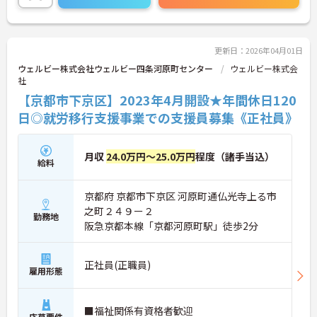
く、情報の共有や相談など気軽にできる環境があり
ます。営業での成約が出れば皆が祝福してくれる和
気藹々とした雰囲気も魅力です。ご興味ある方に
は、面接対策ポイントなど、さらに詳細をお話しい
更新日：2026年04月01日
たしますのでお気軽にご相談ください！
ウェルビー株式会社ウェルビー四条河原町センター
ウェルビー株式会
社
【京都市下京区】2023年4月開設★年間休日120
日◎就労移行支援事業での支援員募集《正社員》
月収
24.0万円～25.0万円
程度（諸手当込）
給料
京都府 京都市下京区 河原町通仏光寺上る市
之町２４９ー２
勤務地
阪急京都本線「京都河原町駅」徒歩2分
正社員(正職員)
雇用形態
■福祉関係有資格者歓迎
応募要件