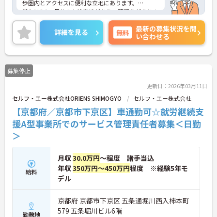
歩圏内とアクセスに便利な立地にあります。
賞与は3.0ヶ月分の支給実績があり、頑張りがきちん
と評価される職場です。また、就業は17:15までなの
最新の募集状況を問
で、勤務終了後はプライベートな時間も充実させる
詳細を見る
無料
い合わせる
ことができます。
ご興味のある方には、面接対策ポイントなど、さら
に詳細をお話しいたしますのでお気軽にご相談くだ
さい！
募集停止
更新日：2026年03月11日
セルフ・エー株式会社ORIENS SHIMOGYO
セルフ・エー株式会社
【京都府／京都市下京区】車通勤可☆就労継続支
援A型事業所でのサービス管理責任者募集＜日勤
＞
月収
30.0万円
～程度 諸手当込
年収
350万円～450万円
程度 ※経験5年モ
給料
デル
京都府 京都市下京区 五条通堀川西入柿本町
579 五条堀川ビル6階
勤務地