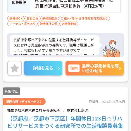
応募要件
須 ■普通自動車運転免許（AT限定可）
無資格OK
日勤のみ
研修制度あり
産休･育休･介護休暇取得実績あり
ボーナス・賞与あり
社会保険完備
交通費支給
京都府京都市下京区に位置する放課後等デイサービ
スにおける児童指導員の募集です。職場は風通しが
よく、相談もしやすい働きやすい環境です。
研修制度が充実しており、働きながらスキルアップ
が目指せます。また、日曜はお休みなので、プライ
最新の募集状況を問
ベートとのメリハリのある働き方が可能です。
詳細を見る
無料
い合わせる
ご興味のある方には、面接対策ポイントなど、さら
に詳細をお話しいたしますのでお気軽にご相談くだ
さい！
募集停止
通所介護（デイサービス）
更新日：2026年02月20日
株式会社京進京進これから研究所
株式会社京進
【京都府／京都市下京区】年間休日123日☆リハ
ビリサービスをつくる研究所での生活相談員募集