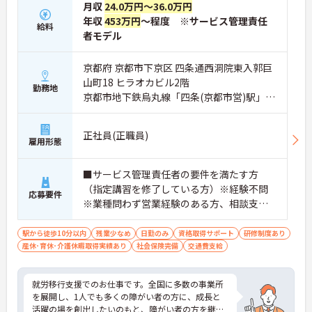
月収
24.0万円～36.0万円
年収
453万円
～程度 ※サービス管理責任
給料
者モデル
京都府 京都市下京区 四条通西洞院東入郭巨
山町18 ヒラオカビル2階
勤務地
京都市地下鉄烏丸線「四条(京都市営)駅」徒
歩5分
正社員(正職員)
雇用形態
■サービス管理責任者の要件を満たす方
（指定講習を修了している方）※経験不問
応募要件
※業種問わず営業経験のある方、相談支
援・直接支援の経験がある方歓迎
駅から徒歩10分以内
残業少なめ
日勤のみ
資格取得サポート
研修制度あり
産休･育休･介護休暇取得実績あり
社会保険完備
交通費支給
就労移行支援でのお仕事です。全国に多数の事業所
を展開し、1人でも多くの障がい者の方に、成長と
活躍の場を創出したいのもと、障がい者の方を継続