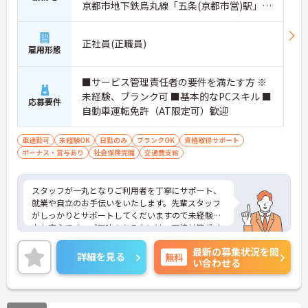
京都市地下鉄烏丸線「五条(京都市営)駅」徒
歩11分
正社員(正職員)
雇用形態
■サービス管理責任者の要件を満たす方 ※
未経験、ブランク可 ■基本的なPCスキル ■
応募要件
自動車運転免許（AT限定可）歓迎
車通勤可
未経験OK
日勤のみ
ブランクOK
資格取得サポート
ボーナス・賞与あり
社会保険完備
交通費支給
スタッフが一丸となりご利用者を丁寧にサポート、
就業や自立のお手伝いをいたします。先輩スタッフ
がしっかりとサポートしてくだいますので未経験の
方も安心です。ご興味のある方には、面接対策ポイ
ントなど、さらに詳細をお話しいたしますのでお気
最新の募集状況を問
軽にご相談ください！
詳細を見る
無料
い合わせる