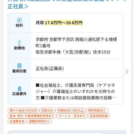
正社員＞
月収
17.6万円～20.6万円
給料
京都府 京都市下京区 西堀川通松原下る橋橘
町1番地
勤務地
阪急京都本線「大宮(京都)駅」徒歩10分
正社員(正職員)
雇用形態
■社会福祉士、介護支援専門員（ケアマネ
ジャー）介護福祉士のいずれかをお持ちの
応募要件
方 ■介護業務または相談援助業務の経験必
須 ■普通自動車運転免許必須
駅から徒歩10分以内
日勤のみ
年間休日110日以上
研修制度あり
産休･育休･介護休暇取得実績あり
ボーナス・賞与あり
社会保険完備
交通費支給
退職金制度あり