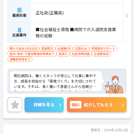
正社員(正職員)
雇用形態
■社会福祉士資格 ■病院での入退院支援業
応募要件
務の経験
駅から徒歩10分以内
車通勤可
未経験OK
日勤のみ
資格取得サポート
産休･育休･介護休暇取得実績あり
高収入
社会保険完備
交通費支給
退職金制度あり
明石病院は、働くスタッフが安心して仕事に集中で
き、成長を目指せる「環境づくり」を大切にされて
います。それは、長く働いて患者さんから信頼され
るスタッフになってほしいと考えているからです。
各種手当の充実はもちろん、福利厚生も充実◎
ご興味がある方は是非一度マイナビまでお問い合わ
詳細を見る
無料
紹介してもらう
せください。さらに詳細などお伝えします！
更新日：2024年12月13日