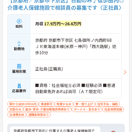
介護老人保健施設で相談員の募集です〈正社員〉
月収
17.9万円～26.6万円
給料
京都府 京都市下京区 七条御所ノ内西町68
ＪＲ東海道本線(米原－神戸)「西大路駅」徒
勤務地
歩10分
正社員(正職員)
雇用形態
■資格：社会福祉士必須 ■経験必須 ■普通
応募要件
自動車免許あれば尚可（ＡＴ限定可）
駅から徒歩10分以内
車通勤可
残業少なめ
寮・借り上げ
住宅手当・補助
日勤のみ
産休･育休･介護休暇取得実績あり
ボーナス・賞与あり
社会保険完備
交通費支給
退職金制度あり
京都府京都市下京区に位置する介護老人保健施設で