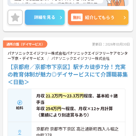
的に支援しています。他、児童発達支援、放課後等
デイサービスも展開しており安定感も抜群です。
ご興味ある方には、面接対策ポイントなど、さらに
詳細を見る
無料
紹介してもらう
詳細をお話しいたしますのでお気軽にご相談くださ
い！
通所介護（デイサービス）
更新日：2026年03月30日
パナソニックエイジフリー株式会社パナソニックエイジフリーケアセンタ
ー下京・デイサービス
パナソニックエイジフリー株式会社
【京都府／京都市下京区】駅チカ徒歩7分！充実
の教育体制が魅力◎デイサービスにて介護職募集
＜日勤＞
月収
21.2万円～23.3万円
程度、基本給＋諸
手当
給料
年収
254万円
～程度、月収×12ヶ月計算
（業績により別途賞与あり）
京都府 京都市下京区 高辻通新町西入ル堀之
内町278