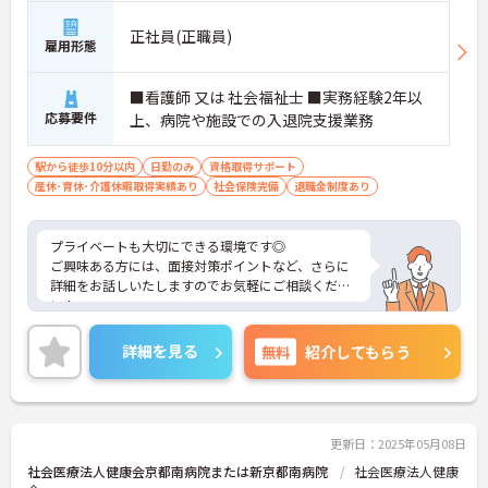
正社員(正職員)
雇用形態
■看護師 又は 社会福祉士 ■実務経験2年以
応募要件
上、病院や施設での入退院支援業務
駅から徒歩10分以内
日勤のみ
資格取得サポート
産休･育休･介護休暇取得実績あり
社会保険完備
退職金制度あり
プライベートも大切にできる環境です◎
ご興味ある方には、面接対策ポイントなど、さらに
詳細をお話しいたしますのでお気軽にご相談くださ
い！
詳細を見る
無料
紹介してもらう
更新日：2025年05月08日
社会医療法人健康会京都南病院または新京都南病院
社会医療法人健康