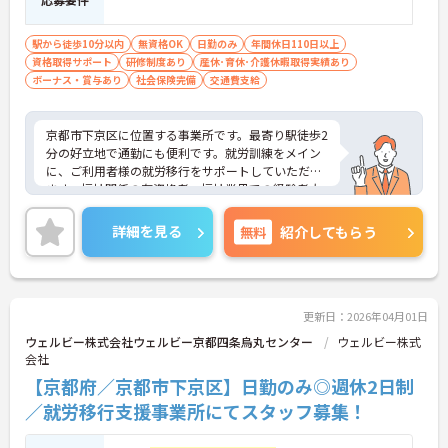
駅から徒歩10分以内
無資格OK
日勤のみ
年間休日110日以上
資格取得サポート
研修制度あり
産休･育休･介護休暇取得実績あり
ボーナス・賞与あり
社会保険完備
交通費支給
京都市下京区に位置する事業所です。最寄り駅徒歩2
分の好立地で通勤にも便利です。就労訓練をメイン
に、ご利用者様の就労移行をサポートしていただき
ます。福祉関係の有資格者・福祉業界での経験者大
歓迎！メリハリのある働き方を徹底しているため、
ワークライフバランスを重視する方におすすめの求
詳細を見る
無料
紹介してもらう
人です☆
ご興味ある方には、面接のポイントなど、さらに詳
細をお話致しますのでお気軽にご相談ください。
更新日：2026年04月01日
ウェルビー株式会社ウェルビー京都四条烏丸センター
ウェルビー株式
会社
【京都府／京都市下京区】日勤のみ◎週休2日制
／就労移行支援事業所にてスタッフ募集！