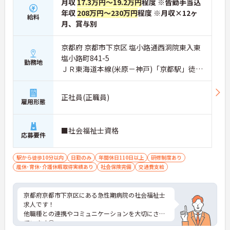
月収
17.3万円～19.2万円
程度 ※皆勤手当込
年収
208万円～230万円
程度 ※月収×12ヶ
給料
月、賞与別
京都府 京都市下京区 塩小路通西洞院東入東
塩小路町841-5
勤務地
ＪＲ東海道本線(米原－神戸)「京都駅」徒歩
3分
正社員(正職員)
雇用形態
■社会福祉士資格
応募要件
駅から徒歩10分以内
日勤のみ
年間休日110日以上
研修制度あり
産休･育休･介護休暇取得実績あり
社会保険完備
交通費支給
京都府京都市下京区にある急性期病院の社会福祉士
求人です！
他職種との連携やコミュニケーションを大切にされ
ています◎