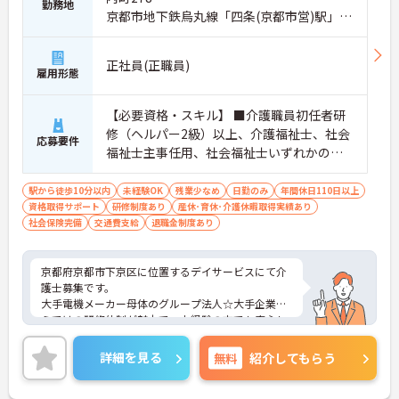
勤務地
京都市地下鉄烏丸線「四条(京都市営)駅」徒
歩7分
正社員(正職員)
雇用形態
【必要資格・スキル】 ■介護職員初任者研
修（ヘルパー2級）以上、介護福祉士、社会
応募要件
福祉士主事任用、社会福祉士いずれかの資
格をお持ちの方 ■普通自動車運転免許（AT
限定可）
駅から徒歩10分以内
未経験OK
残業少なめ
日勤のみ
年間休日110日以上
資格取得サポート
研修制度あり
産休･育休･介護休暇取得実績あり
社会保険完備
交通費支給
退職金制度あり
京都府京都市下京区に位置するデイサービスにて介
護士募集です。
大手電機メーカー母体のグループ法人☆大手企業な
らではの研修体制が魅力で、未経験の方でも安心し
てチャレンジできる環境です。
また、年間休日114日とお休みも多め、メリハリを
詳細を見る
無料
紹介してもらう
つけてはたらくことができます。
ご興味のある方には、面接対策ポイントなど、さら