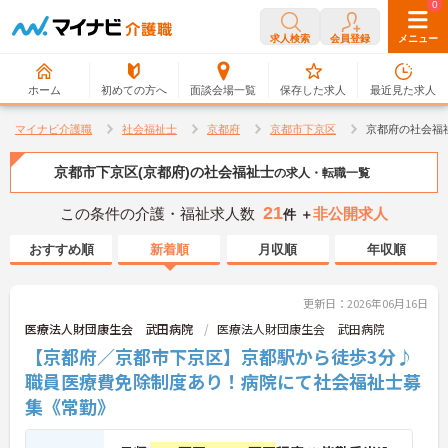
0
0
求人検索
会員登録
メニュー
ホーム
初めての方へ
面談会場一覧
保存した求人
最近見た求人
マイナビ介護職
社会福祉士
京都府
京都市下京区
京都府の社会福
京都市下京区(京都府)の社会福祉士
の求人・転職一覧
21
この条件の介護・福祉求人数
非公開求人
件 ＋
おすすめ順
新着順
月収順
年収順
更新日：2026年06月16日
医療法人財団康生会 武田病院
医療法人財団康生会 武田病院
【京都府／京都市下京区】京都駅から徒歩3分♪
職員医療費免除制度あり！病院にて社会福祉士募
集《常勤》