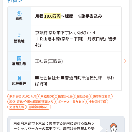
月収
19.0万円
～程度 ※諸手当込み
給料
京都府 京都市下京区 小坂町7‐4
ＪＲ山陰本線(京都－下関)「丹波口駅」徒歩
勤務地
4分
正社員(正職員)
雇用形態
■社会福祉士 ■普通自動車運転免許：あれ
応募要件
ば尚可
駅から徒歩10分以内
未経験OK
残業少なめ
日勤のみ
研修制度あり
産休･育休･介護休暇取得実績あり
ボーナス・賞与あり
社会保険完備
交通費支給
退職金制度あり
京都府京都市下京区に位置する病院における医療ソ
ーシャルワーカーの募集です。病院は最寄駅より徒