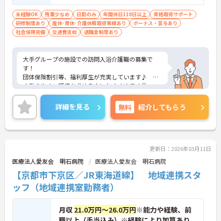
免許（AT限定可）必須 ■未経験OK
未経験OK
残業少なめ
日勤のみ
年間休日110日以上
資格取得サポート
研修制度あり
産休･育休･介護休暇取得実績あり
ボーナス・賞与あり
社会保険完備
交通費支給
退職金制度あり
大手グループの施設での訪問入浴介護職の募集で
す！
団体保険割引等、福利厚生が充実しています♪ 長
く働きやすい環境を求める方におすすめです◎
しっかりと研修制度も整っているので、スキルに自
信がない方でもご安心ください☆
詳細を見る
無料
紹介してもらう
ご興味のある方には、面接対策ポイントなど、さら
に詳細をお話しいたしますのでお気軽にご相談くだ
さい！
更新日：2026年03月11日
医療法人愛友会 明石病院
医療法人愛友会 明石病院
【京都市下京区／JR東海道線】 地域連携スタ
ッフ（地域連携室勤務者）
月収
21.0万円～26.0万円
※能力や経験、前
職以上（手当込み）※経験により加算あり