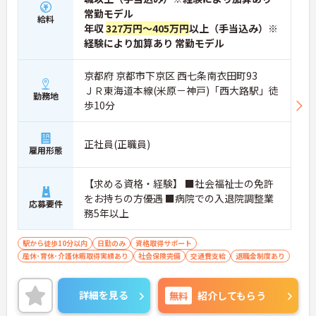
常勤モデル
給料
年収
327万円～405万円
以上（手当込み）※
経験により加算あり 常勤モデル
京都府 京都市下京区 西七条南衣田町93
ＪＲ東海道本線(米原－神戸)「西大路駅」徒
勤務地
歩10分
正社員(正職員)
雇用形態
【求める資格・経験】 ■社会福祉士の免許
をお持ちの方優遇 ■病院での入退院調整業
応募要件
務5年以上
駅から徒歩10分以内
日勤のみ
資格取得サポート
産休･育休･介護休暇取得実績あり
社会保険完備
交通費支給
退職金制度あり
詳細を見る
無料
紹介してもらう