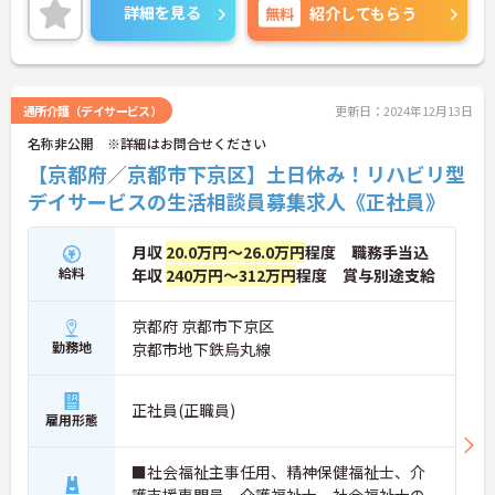
の提供とともに、自身の療育分野でのスキル向上も
詳細を見る
無料
紹介してもらう
目指せます。年間休日は120日前後とプライベート
との両立もしやすいです。
ご興味のある方はお気軽にお問い合わせ下さい。さ
らに詳細などお伝えします！
通所介護（デイサービス）
更新日：2024年12月13日
名称非公開 ※詳細はお問合せください
【京都府／京都市下京区】土日休み！リハビリ型
デイサービスの生活相談員募集求人《正社員》
月収
20.0万円～26.0万円
程度 職務手当込
給料
年収
240万円～312万円
程度 賞与別途支給
京都府 京都市下京区
勤務地
京都市地下鉄烏丸線
正社員(正職員)
雇用形態
■社会福祉主事任用、精神保健福祉士、介
護支援専門員、介護福祉士、社会福祉士の