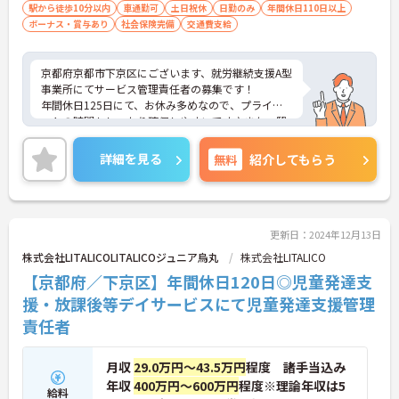
尚可 ■精神保健福祉士 あれば尚可 ■
駅から徒歩10分以内
車通勤可
土日祝休
日勤のみ
年間休日110日以上
ボーナス・賞与あり
必要なPCスキルワード、エクセルの基本操
社会保険完備
交通費支給
作
京都府京都市下京区にございます、就労継続支援A型
事業所にてサービス管理責任者の募集です！
年間休日125日にて、お休み多めなので、プライベ
ートの時間もしっかり確保しやすいです♪また、駅
から徒歩圏内なので、毎日の通勤も楽々です◎
ご興味のある方は、マイナビ介護職までお問い合わ
詳細を見る
無料
紹介してもらう
せください。
更新日：2024年12月13日
株式会社LITALICOLITALICOジュニア烏丸
株式会社LITALICO
【京都府／下京区】年間休日120日◎児童発達支
援・放課後等デイサービスにて児童発達支援管理
責任者
月収
29.0万円～43.5万円
程度 諸手当込み
年収
400万円～600万円
程度※理論年収は5
給料