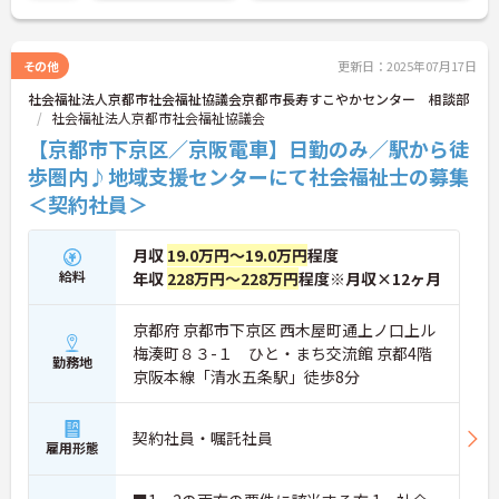
その他
更新日：2025年07月17日
社会福祉法人京都市社会福祉協議会京都市長寿すこやかセンター 相談部
社会福祉法人京都市社会福祉協議会
【京都市下京区／京阪電車】日勤のみ／駅から徒
歩圏内♪地域支援センターにて社会福祉士の募集
＜契約社員＞
月収
19.0万円～19.0万円
程度
給料
年収
228万円～228万円
程度※月収×12ヶ月
京都府 京都市下京区 西木屋町通上ノ口上ル
梅湊町８３-１ ひと・まち交流館 京都4階
勤務地
京阪本線「清水五条駅」徒歩8分
契約社員・嘱託社員
雇用形態