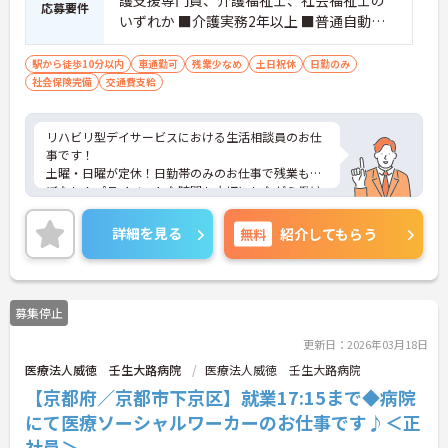
応募要件
いずれか ■介護実務2年以上 ■普通自動車
運転免許（AT限定可）
駅から徒歩10分以内
車通勤可
残業少なめ
土日祝休
日勤のみ
社会保険完備
交通費支給
リハビリ型デイサービスにおける生活相談員のお仕
事です！
土曜・日曜が定休！日勤帯のみのお仕事で残業もほ
ぼなし！プライベートな時間も大切にしながら働け
ます。
ご興味ある方には、面接のポイントなど、さらに詳
詳細を見る
無料
紹介してもらう
細をお話致しますのでお気軽にご相談ください。
募集停止
更新日：2026年03月18日
医療法人威徳 壬生大路病院
医療法人威徳 壬生大路病院
【京都府／京都市下京区】就業17:15まで◆病院
にて医療ソーシャルワーカーのお仕事です♪＜正
社員＞