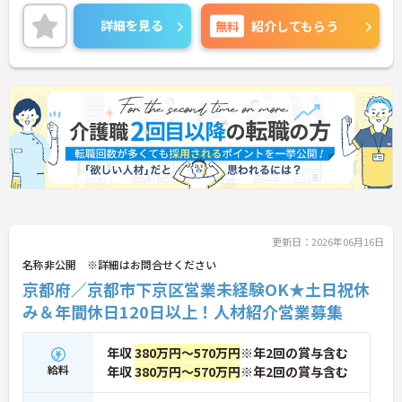
子の看護等休暇をはじめ、結婚休暇や夏季休暇、年
末年始休暇もあり、私生活と両立しやすい環境で
詳細を見る
無料
紹介してもらう
す！
ご興味ある方には、面接対策ポイントなど、詳細を
お話しいたしますのでお気軽にご相談ください。
更新日：2026年06月16日
名称非公開 ※詳細はお問合せください
京都府／京都市下京区営業未経験OK★土日祝休
み＆年間休日120日以上！人材紹介営業募集
年収
380万円～570万円
※年2回の賞与含む
給料
年収
380万円～570万円
※年2回の賞与含む