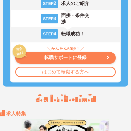
2
求人のご紹介
STEP
面接・条件交
3
STEP
渉
4
転職成功！
STEP
転職サポートに登録
はじめて転職する方へ
求人特集