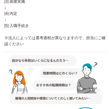
[3] 面接実施
↓
[4] 内定
↓
[5] 入職手続き
※法人によっては選考過程が異なりますので、担当にご確
認ください