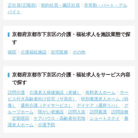
正社員(正職員)
契約社員・嘱託社員
非常勤・パート・アル
バイト
京都府京都市下京区の介護・福祉求人を施設業態で探
す
病院
介護福祉施設
在宅医療
その他
京都府京都市下京区の介護・福祉求人をサービス内容
で探す
訪問介護
介護老人保健施設（老健）
有料老人ホーム
サー
ビス付き高齢者向け住宅（サ高住）
特別養護老人ホーム（特
養）
通所介護（デイサービス）
デイケア（通所リハ）
グ
ループホーム
障がい者施設
訪問入浴
訪問看護
訪問診療
定期巡回
ケアハウス・高齢者住宅地
ショートステイ
養
護老人ホーム
介護予防