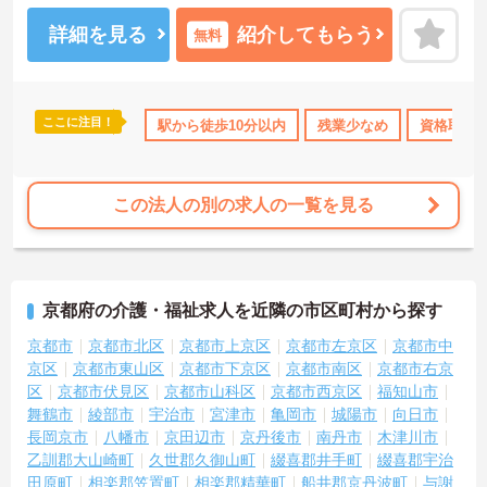
たしますのでお気軽にご相談ください！
詳細を見る
紹介してもらう
無料
ここに注目！
駅から徒歩10分以内
残業少なめ
資格取得
この法人の別の求人の一覧を見る
京都府の介護・福祉求人を近隣の市区町村から探す
京都市
京都市北区
京都市上京区
京都市左京区
京都市中
京区
京都市東山区
京都市下京区
京都市南区
京都市右京
区
京都市伏見区
京都市山科区
京都市西京区
福知山市
舞鶴市
綾部市
宇治市
宮津市
亀岡市
城陽市
向日市
長岡京市
八幡市
京田辺市
京丹後市
南丹市
木津川市
乙訓郡大山崎町
久世郡久御山町
綴喜郡井手町
綴喜郡宇治
田原町
相楽郡笠置町
相楽郡精華町
船井郡京丹波町
与謝