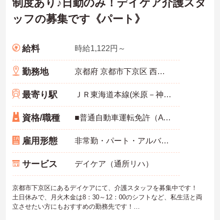
制度あり♪日勤のみ！デイケア介護スタ
ッフの募集です《パート》
給料
時給1,122円～
勤務地
京都府 京都市下京区 西七条南衣田町93番地
最寄り駅
ＪＲ東海道本線(米原－神戸)「西大路駅」徒歩10分
資格/職種
■普通自動車運転免許（AT限定可） ■介護職経験 ※介護福祉士の資格をお持ちの方歓迎
雇用形態
非常勤・パート・アルバイト
サービス
デイケア（通所リハ）
京都市下京区にあるデイケアにて、介護スタッフを募集中です！
土日休みで、月火木金は8：30～12：00のシフトなど、私生活と両
立させたい方にもおすすめの勤務先です！
ご興味ある方には、面接対策ポイントなど、さらに詳細をお話しい