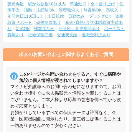
夜勤専従
駅から徒歩10分以内
車通勤可
寮・借り上げ
住
宅手当・補助
未経験OK
管理職求人
無資格OK
高収入
年間休日110日以上
土日祝休
日勤のみ
ブランクOK
資格
取得サポート
研修制度あり
産休･育休･介護休暇取得実績あ
り
新卒OK
残業少なめ
託児所・育児補助あり
ボーナス・
賞与あり
社会保険完備
交通費支給
退職金制度あり
求人のお問い合わせに関するよくあるご質問
このページから問い合わせをすると、すぐに病院や
施設に個人情報が渡されてしまいますか？
マイナビ介護職へのお問い合わせになりますので、お問
い合わせ後すぐに求人掲載元へ情報をお渡しすることは
ございません。ご本人様より応募の意志を伺ってから改
めて応募となります。
お預かりしているすべての個人データは許可なく、企
業・医療機関側に開示したり、第三者に提供することは
一切ありませんのでご安心ください。