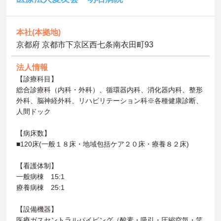
本社(本拠地)
京都府 京都市下京区西七条南衣田町93
法人情報
【診療科目】
総合診療科（内科・外科）、循環器内科、消化器内科、整形
外科、脳神経外科、リハビリテーション科※各種健康診断、
人間ドック
【病床数】
■120床(一般１８床・地域包括ケア２０床・療養８２床)
【看護体制】
一般病棟 15:1
療養病棟 25:1
【設備機器】
医療ガスセントラルパイピング（酸素・吸引・圧縮空気・笑