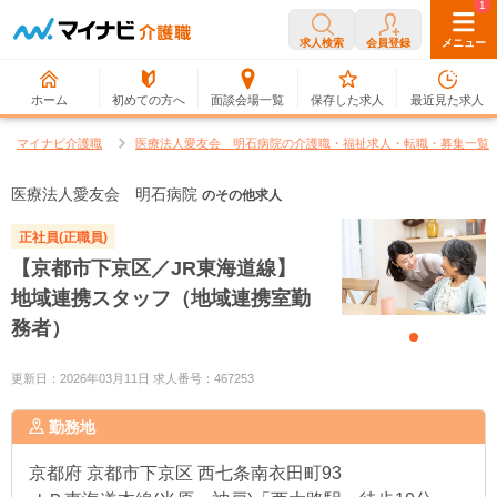
0
1
求人検索
会員登録
メニュー
ホーム
初めての方へ
面談会場一覧
保存した求人
最近見た求人
マイナビ介護職
医療法人愛友会 明石病院の介護職・福祉求人・転職・募集一覧
医療法人愛友会 明石病院
のその他求人
正社員(正職員)
【京都市下京区／JR東海道線】
地域連携スタッフ（地域連携室勤
務者）
更新日：2026年03月11日 求人番号：467253
勤務地
京都府
京都市下京区 西七条南衣田町93