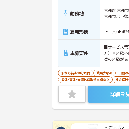
京都府 京都
勤務地
京都市地下鉄
雇用形態
正社員(正職員
■サービス管
応募要件
方）※経験不
援の経験があ
駅から徒歩10分以内
残業少なめ
日勤の
産休･育休･介護休暇取得実績あり
社会保険
詳細を