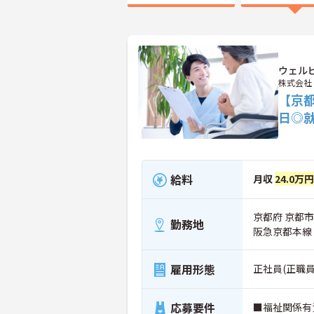
ウェル
株式会社
【京都
日◎
給料
月収
24.0万
京都府 京都
勤務地
阪急京都本線
雇用形態
正社員(正職員
応募要件
■福祉関係有