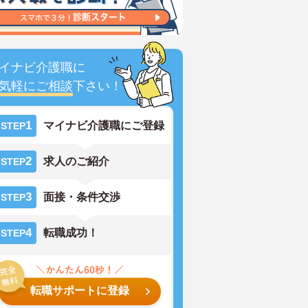
イナビ介護職に
気軽にご相談
下さい！
1
マイナビ介護職にご登録
STEP
2
求人のご紹介
STEP
3
面接・条件交渉
STEP
4
転職成功！
STEP
転職サポートに登録