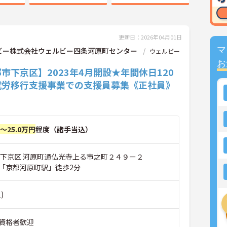
更新日：2026年04月01日
マ
ビー株式会社ウェルビー四条河原町センター
ウェルビー
お
市下京区】2023年4月開設★年間休日120
就労移行支援事業での支援員募集《正社員》
円～25.0万円
程度（諸手当込）
市下京区 河原町通仏光寺上る市之町２４９ー２
「京都河原町駅」徒歩2分
)
資格者歓迎