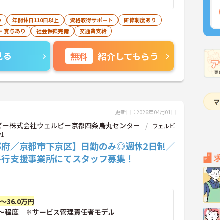
み
年間休日110日以上
資格取得サポート
研修制度あり
・賞与あり
社会保険完備
交通費支給
見る
無料
紹介してもらう
更新日：2026年04月01日
ビー株式会社ウェルビー京都四条烏丸センター
ウェルビ
社
都府／京都市下京区】日勤のみ◎週休2日制／
移行支援事業所にてスタッフ募集！
円～36.0万円
～程度 ※サービス管理責任者モデル