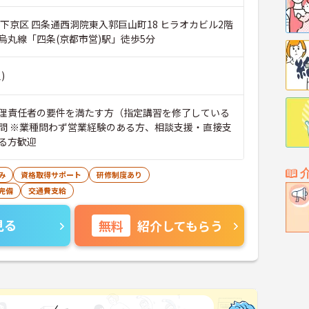
市下京区 四条通西洞院東入郭巨山町18 ヒラオカビル2階
烏丸線「四条(京都市営)駅」徒歩5分
)
理責任者の要件を満たす方（指定講習を修了している
問 ※業種問わず営業経験のある方、相談支援・直接支
る方歓迎
み
資格取得サポート
研修制度あり
完備
交通費支給
見る
無料
紹介してもらう