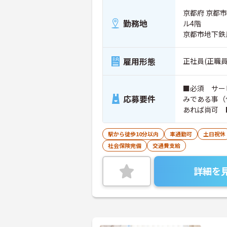
京都府 京都市下京区 五条堺町角塩竈町36
勤務地
ル4階
京都市地下鉄
雇用形態
正社員(正職員
■必須 サー
応募要件
みである事（
あれば尚可 
ば尚可 ■必
駅から徒歩10分以内
車通勤可
土日祝休
社会保険完備
交通費支給
詳細を