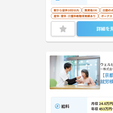
駅から徒歩10分以内
無資格OK
日勤の
産休･育休･介護休暇取得実績あり
ボーナス
詳細を
ウェル
ー株式会
【京
就労
月収
24.0万
給料
年収
453万円