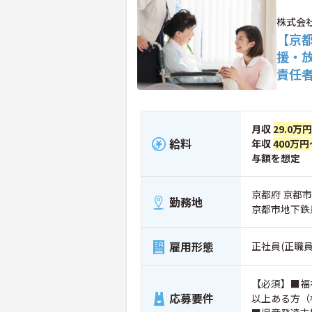
株式会社L
【京
援・
責任
月収
29.0万
給料
年収
400万円
与額を想定
京都府 京都市
勤務地
京都市地下鉄
雇用形態
正社員(正職員
【必須】■福
応募要件
以上ある方（