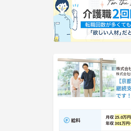
株式会
株式会社
【京
継続
です
月収
25.0万
給料
年収
301万円