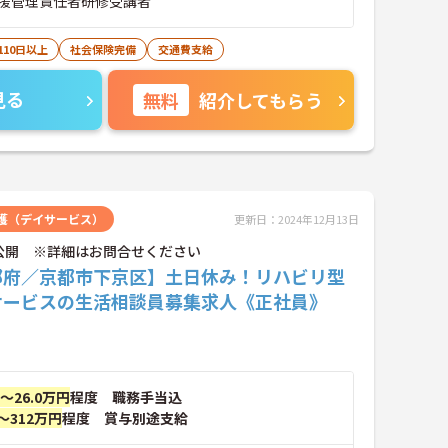
援管理責任者研修受講者
110日以上
社会保険完備
交通費支給
見る
無料
紹介してもらう
護（デイサービス）
更新日：2024年12月13日
公開 ※詳細はお問合せください
都府／京都市下京区】土日休み！リハビリ型
サービスの生活相談員募集求人《正社員》
円～26.0万円
程度 職務手当込
～312万円
程度 賞与別途支給