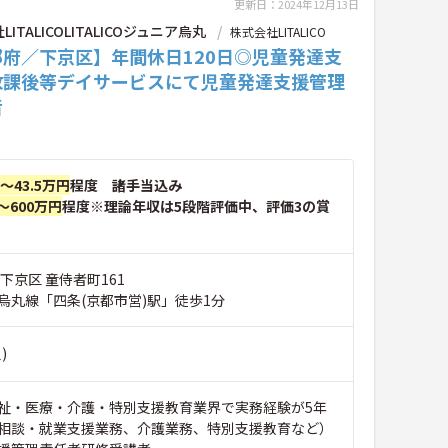
更新日：2024年12月13日
ITALICOLITALICOジュニア烏丸
株式会社LITALICO
都府／下京区】年間休日120日◎児童発達支
放課後等デイサービスにて児童発達支援管理
者
円～43.5万円
程度 諸手当込み
～600万円
程度※理論年収は5段階評価中、評価3の賞
下京区 童侍者町161
烏丸線「四条(京都市営)駅」徒歩1分
)
祉・医療・介護・特別支援教育業界で実務経験が5年
相談・就業支援業務、介護業務、特別支援教育など）