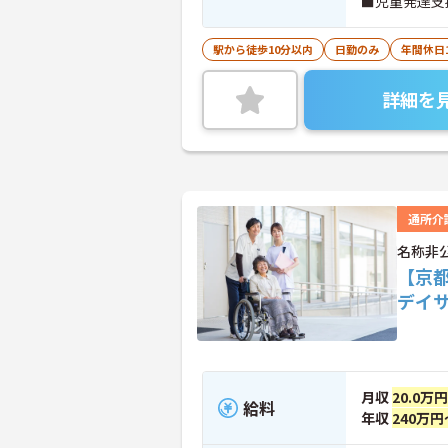
■児童発達支
駅から徒歩10分以内
日勤のみ
年間休日
詳細を
通所介
名称非
【京
デイ
月収
20.0万
給料
年収
240万円