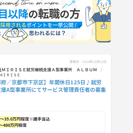
更新日：2024年12月13日
社ＭＩＲＩＳＥ就労継続支援Ａ型事業所 ＡＬＢＵＭ
ＭＩＲＩＳＥ
都府／京都市下京区】年間休日125日♪就労
支援A型事業所にてサービス管理責任者の募集
！
円～35.0万円
程度※諸手当込
～480万円
程度