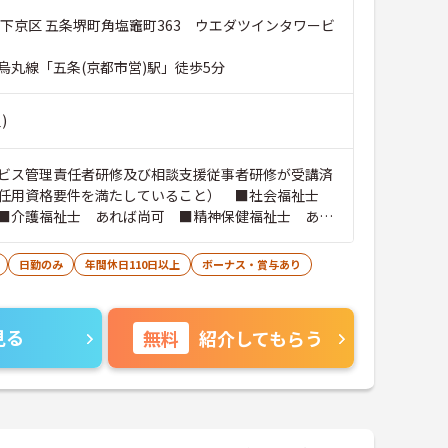
3 ウエダツインタワービ
烏丸線「五条(京都市営)駅」徒歩5分
)
ビス管理責任者研修及び相談支援従事者研修が受講済
任用資格要件を満たしていること） ■社会福祉士
■介護福祉士 あれば尚可 ■精神保健福祉士 あれ
要なPCスキルワード、エクセルの基本操作
日勤のみ
年間休日110日以上
ボーナス・賞与あり
見る
無料
紹介してもらう