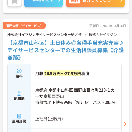
ご興味のある方には、面接対策ポイントなど、さら
に詳細をご案内しますのでお気軽にご相談くださ
い！
通所介護（デイサービス）
更新日：2026年03月06日
株式会社イマジンデイサービスセンター結ノ歩
株式会社イマジン
【京都市山科区】土日休み◎各種手当充実充実♪
デイサービスセンターでの生活相談員募集《介護
兼務》
月収
26.5万円～27.5万円
程度
給料
京都府 京都市山科区 西野山百々町213-1 カ
ーサ京都西野山
勤務地
京都市地下鉄東西線「椥辻駅」バス・車5分
正社員(正職員)
雇用形態