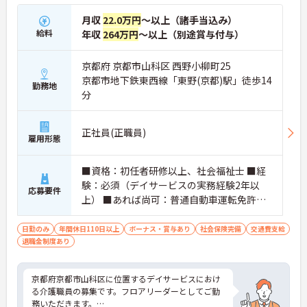
月収
22.0万円
～以上（諸手当込み）
給料
年収
264万円
～以上（別途賞与付与）
京都府 京都市山科区 西野小柳町25
京都市地下鉄東西線「東野(京都)駅」徒歩14
勤務地
分
正社員(正職員)
雇用形態
■資格：初任者研修以上、社会福祉士 ■経
験：必須（デイサービスの実務経験2年以
応募要件
上） ■あれば尚可：普通自動車運転免許（A
T限定可）※ワンボックスカーなどで送迎業
務あり
日勤のみ
年間休日110日以上
ボーナス・賞与あり
社会保険完備
交通費支給
退職金制度あり
京都府京都市山科区に位置するデイサービスにおけ
る介護職員の募集です。フロアリーダーとしてご勤
務いただきます。