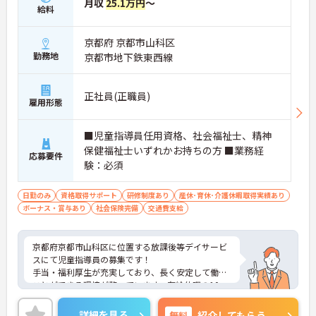
月収
25.1万円
～
給料
京都府 京都市山科区
勤務地
京都市地下鉄東西線
正社員(正職員)
雇用形態
■児童指導員任用資格、社会福祉士、精神
保健福祉士いずれかお持ちの方 ■業務経
応募要件
験：必須
日勤のみ
資格取得サポート
研修制度あり
産休･育休･介護休暇取得実績あり
ボーナス・賞与あり
社会保険完備
交通費支給
京都府京都市山科区に位置する放課後等デイサービ
スにて児童指導員の募集です！
手当・福利厚生が充実しており、長く安定して働く
ことができる環境が整っています。有給休暇の10
0％取得も推奨されており、プライベートを大切に
したい方にもおすすめです。
詳細を見る
無料
紹介してもらう