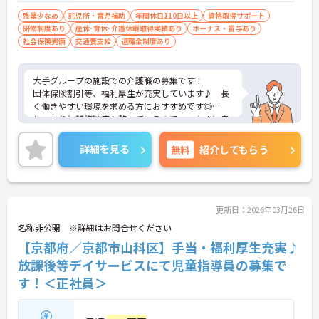
残業少なめ
託児所・育児補助
年間休日110日以上
資格取得サポート
研修制度あり
産休･育休･介護休暇取得実績あり
ボーナス・賞与あり
社会保険完備
交通費支給
退職金制度あり
大手グループの施設での介護職の募集です！
団体保険割引等、福利厚生が充実しています♪ 長
く働きやすい環境を求める方におすすめです◎
しっかりと研修制度も整っているので、スキルに自
信がない方でもご安心ください☆
ご興味のある方には、面接対策ポイントなど、さら
詳細を見る
無料
紹介してもらう
に詳細をお話しいたしますのでお気軽にご相談くだ
さい！
更新日：2026年03月26日
名称非公開 ※詳細はお問合せください
【京都府／京都市山科区】手当・福利厚生充実♪
放課後等デイサービスにて児童指導員の募集で
す！＜正社員＞