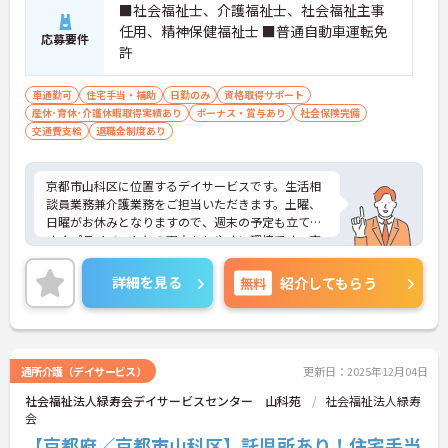
■社会福祉士、介護福祉士、社会福祉主事
任用、精神保健福祉士 ■普通自動車運転免
応募要件
許
車通勤可
住宅手当・補助
日勤のみ
資格取得サポート
産休･育休･介護休暇取得実績あり
ボーナス・賞与あり
社会保険完備
交通費支給
退職金制度あり
京都市山科区に位置するデイサービスです。生活相
談員業務兼介護業務をご担当いただきます。土曜、
日曜がお休みとなりますので、週末の予定も立てや
すくプライベートとの両立もしやすい環境です。充
実した各種手当も魅力です。ご興味のある方には、
面接対策ポイントなど、さらに詳細をお話しいたし
詳細を見る
無料
紹介してもらう
ますのでお気軽にご相談ください！
通所介護（デイサービス）
更新日：2025年12月04日
社会福祉法人緑寿会デイサービスセンター 山科苑
社会福祉法人緑寿
会
【京都府／京都市山科区】託児所あり！住宅手当