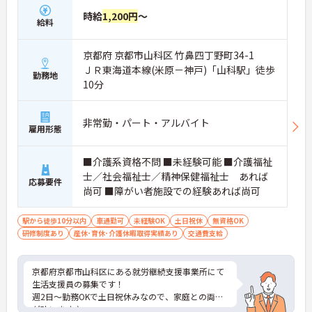
時給
1,200円
～
給料
京都府 京都市山科区 竹鼻四丁野町34-1
ＪＲ東海道本線(米原－神戸)「山科駅」徒歩
勤務地
10分
非常勤・パート・アルバイト
雇用形態
■介護系資格不問 ■未経験可能 ■介護福祉
士／社会福祉士／精神保健福祉士 あれば
応募要件
尚可 ■障がい者施設での経験あれば尚可
駅から徒歩10分以内
車通勤可
未経験OK
土日祝休
無資格OK
研修制度あり
産休･育休･介護休暇取得実績あり
交通費支給
京都府京都市山科区にある就労継続支援事業所にて
生活支援員の募集です！
週2日～勤務OKで土日祝休みなので、家庭との両立
が叶います♪