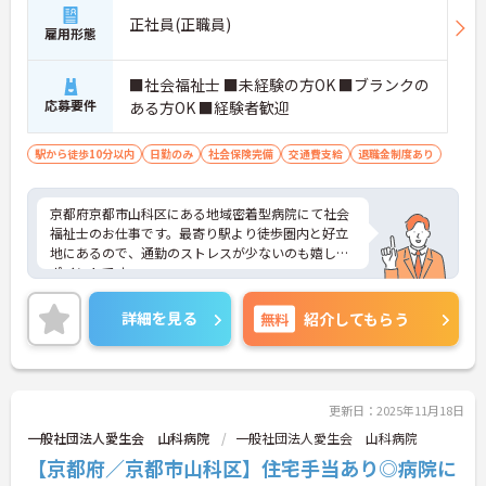
正社員(正職員)
雇用形態
■社会福祉士 ■未経験の方OK ■ブランクの
応募要件
ある方OK ■経験者歓迎
駅から徒歩10分以内
日勤のみ
社会保険完備
交通費支給
退職金制度あり
京都府京都市山科区にある地域密着型病院にて社会
福祉士のお仕事です。最寄り駅より徒歩圏内と好立
地にあるので、通勤のストレスが少ないのも嬉しい
ポイントです。
ご興味ある方には、面接対策ポイントなど、さらに
詳細をお話しいたしますのでお気軽にご相談くださ
詳細を見る
無料
紹介してもらう
い。
更新日：2025年11月18日
一般社団法人愛生会 山科病院
一般社団法人愛生会 山科病院
【京都府／京都市山科区】住宅手当あり◎病院に