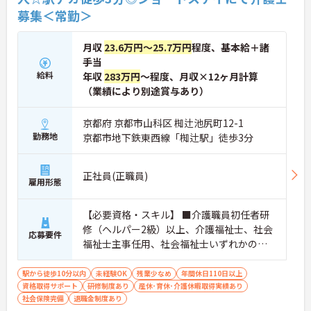
募集＜常勤＞
月収
23.6万円～25.7万円
程度、基本給＋諸
手当
給料
年収
283万円
～程度、月収×12ヶ月計算
（業績により別途賞与あり）
京都府 京都市山科区 椥辻池尻町12-1
勤務地
京都市地下鉄東西線「椥辻駅」徒歩3分
正社員(正職員)
雇用形態
【必要資格・スキル】 ■介護職員初任者研
修（ヘルパー2級）以上、介護福祉士、社会
応募要件
福祉士主事任用、社会福祉士いずれかの資
格をお持ちの方 ■普通自動車運転免許（AT
限定可）
駅から徒歩10分以内
未経験OK
残業少なめ
年間休日110日以上
資格取得サポート
研修制度あり
産休･育休･介護休暇取得実績あり
社会保険完備
退職金制度あり