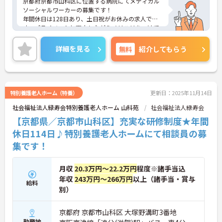
京都府京都市山科区に位置する病院にてメディカル
ソーシャルワーカーの募集です！
年間休日は128日あり、土日祝がお休みの求人で
す。プライベートと両立しながらメリハリをつけて
働くことができます。
ご興味のある方には、面接対策ポイントなど、さら
詳細を見る
無料
紹介してもらう
に詳細をご案内しますのでお気軽にご相談くださ
い！
特別養護老人ホーム（特養）
更新日：2025年11月14日
社会福祉法人緑寿会特別養護老人ホーム 山科苑
社会福祉法人緑寿会
【京都県／京都市山科区】充実な研修制度★年間
休日114日♪特別養護老人ホームにて相談員の募
集です！
月収
20.3万円～22.2万円
程度※諸手当込
年収
243万円～266万円
以上（諸手当・賞与
給料
別）
京都府 京都市山科区 大塚野溝町3番地
勤務地