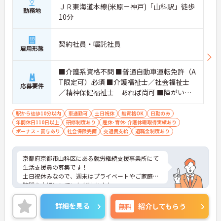
ＪＲ東海道本線(米原－神戸)「山科駅」徒歩
勤務地
10分
契約社員・嘱託社員
雇用形態
■介護系資格不問 ■普通自動車運転免許（A
T限定可）必須 ■介護福祉士／社会福祉士
応募要件
／精神保健福祉士 あれば尚可 ■障がい者
施設での経験あれば尚可
駅から徒歩10分以内
車通勤可
土日祝休
無資格OK
日勤のみ
年間休日110日以上
研修制度あり
産休･育休･介護休暇取得実績あり
ボーナス・賞与あり
社会保険完備
交通費支給
退職金制度あり
京都府京都市山科区にある就労継続支援事業所にて
生活支援員の募集です！
土日祝休みなので、週末はプライベートやご家庭の
時間を大切にしていただけます♪
最寄り駅より徒歩圏内と好立地にあるので、通勤の
ストレスが少ないのも嬉しいポイントです。
詳細を見る
無料
紹介してもらう
ご興味のある方には、面接対策ポイントなど、さら
に詳細をお話しいたしますのでお気軽にご相談くだ