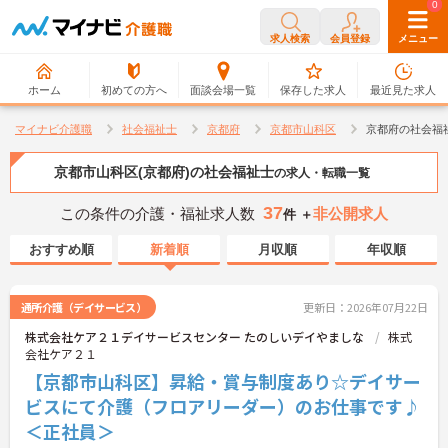
0
0
求人検索
会員登録
メニュー
ホーム
初めての方へ
面談会場一覧
保存した求人
最近見た求人
マイナビ介護職
社会福祉士
京都府
京都市山科区
京都府の社会福
京都市山科区(京都府)の社会福祉士
の求人・転職一覧
37
この条件の介護・福祉求人数
非公開求人
件 ＋
おすすめ順
新着順
月収順
年収順
通所介護（デイサービス）
更新日：2026年07月22日
株式会社ケア２１デイサービスセンター たのしいデイやましな
株式
会社ケア２１
【京都市山科区】昇給・賞与制度あり☆デイサー
ビスにて介護（フロアリーダー）のお仕事です♪
＜正社員＞