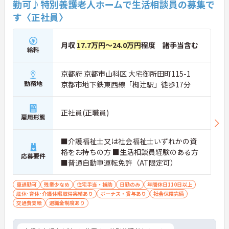
勤可♪特別養護老人ホームで生活相談員の募集で
す〈正社員〉
月収
17.7万円～24.0万円
程度 諸手当含む
給料
京都府 京都市山科区 大宅御所田町115-1
勤務地
京都市地下鉄東西線「椥辻駅」徒歩17分
正社員(正職員)
雇用形態
■介護福祉士又は社会福祉士いずれかの資
格をお持ちの方 ■生活相談員経験のある方
応募要件
■普通自動車運転免許（AT限定可）
車通勤可
残業少なめ
住宅手当・補助
日勤のみ
年間休日110日以上
産休･育休･介護休暇取得実績あり
ボーナス・賞与あり
社会保険完備
交通費支給
退職金制度あり