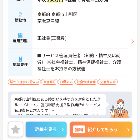
京都府 京都市山科区
勤務地
京阪京津線
正社員(正職員)
雇用形態
■サービス管理責任者（知的・精神又は就
労） ※社会福祉士、精神保健福祉士、介護
応募要件
福祉士をお持ちの方歓迎
駅から徒歩10分以内
車通勤可
日勤のみ
社会保険完備
交通費支給
京都市山科区にある障がいを持つ方を対象としたグ
ループホーム、就労継続支援Ｂ型作業所のサービス
管理責任者求人です！
Ｂ型作業所は最寄駅から徒歩1分の距離と通いやす
さも魅力です◎
ご興味ある方には、面接対策ポイントなど、詳細を
詳細を見る
無料
紹介してもらう
お話しいたしますのでお気軽にご相談ください。