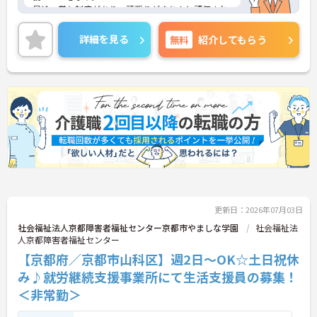
昇給・賞与制度があり、頑張りがきちんと評価され
る環境です！
また施設リーダー手当、資格手当、業態手当など各
詳細を見る
無料
紹介してもらう
種手当が充実しています♪
働きやすい環境が整っており、安心して長くご勤務
いただけます。
ご興味のある方には、面接対策ポイントなど、さら
に詳細をご案内しますのでお気軽にご相談くださ
い！
更新日：2026年07月03日
社会福祉法人京都障害者福祉センター京都市やましな学園
社会福祉法
人京都障害者福祉センター
【京都府／京都市山科区】週2日～OK☆土日祝休
み♪就労継続支援事業所にて生活支援員の募集！
＜非常勤＞