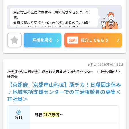
京都市山科区に位置する地域包括支援センターで
す。
最寄り駅より徒歩圏内と好立地にあるので、通勤の
ストレスが少ないのも嬉しいポイントです。
年間休日110日以上あり、しっかり働いてしっかり
休める、社員にとって理想の働き方を実現できま
詳細を見る
無料
紹介してもらう
す。
ご興味をお持ちの方はお気軽にお問い合わせくださ
い。
更新日：2026年06月26日
社会福祉法人緑寿会京都市日ノ岡地域包括支援センター
社会福祉法人
緑寿会
【京都府／京都市山科区】駅チカ！日曜固定休み
♪地域包括支援センターでの生活相談員の募集＜
正社員＞
月収
21.7万円
～
給料