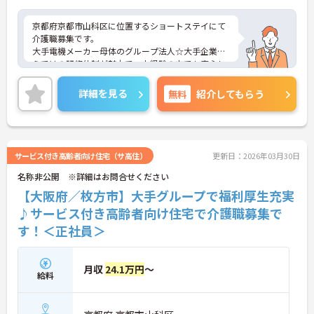
京都府京都市山科区に位置するショートステイにて
介護職募集です。
大手電機メーカー母体のグループ法人☆大手企業な
らではの研修体制が魅力で、未経験の方でも安心し
てチャレンジできる環境です。
また、年間休日114日とお休みも多め、メリハリを
詳細を見る
無料
紹介してもらう
つけてはたらくことができます。
ご興味のある方には、面接対策ポイントなど、さら
に詳細をお話いたしますので、お気軽にご相談くだ
さい。
サービス付き高齢者向け住宅（サ高住）
更新日：2026年03月30日
名称非公開 ※詳細はお問合せください
【大阪府／枚方市】大手グループで福利厚生充実
♪サービス付き高齢者向け住宅で介護職募集で
す！＜正社員＞
月収
24.1万円
～
給料