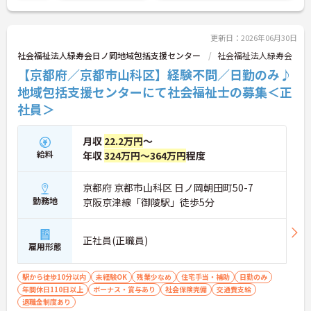
さい！
更新日：2026年06月30日
社会福祉法人緑寿会日ノ岡地域包括支援センター
社会福祉法人緑寿会
【京都府／京都市山科区】経験不問／日勤のみ♪
地域包括支援センターにて社会福祉士の募集＜正
社員＞
月収
22.2万円
～
給料
年収
324万円～364万円
程度
京都府 京都市山科区 日ノ岡朝田町50-7
勤務地
京阪京津線「御陵駅」徒歩5分
正社員(正職員)
雇用形態
駅から徒歩10分以内
未経験OK
残業少なめ
住宅手当・補助
日勤のみ
年間休日110日以上
ボーナス・賞与あり
社会保険完備
交通費支給
退職金制度あり