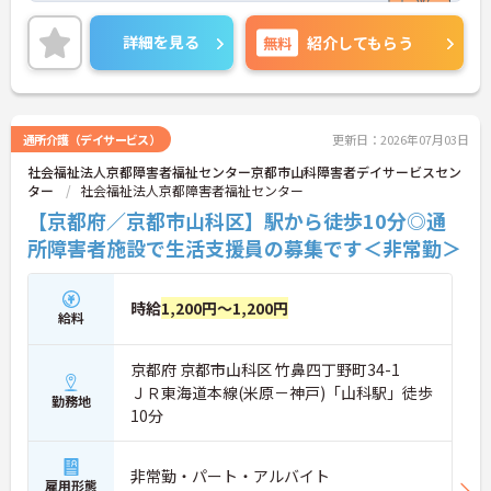
最寄り駅より徒歩圏内と好立地にあるので、通勤の
ストレスが少ないのも嬉しいポイントです。
詳細を見る
無料
紹介してもらう
ご興味のある方には、面接対策ポイントなど、さら
に詳細をお話しいたしますのでお気軽にご相談くだ
さい！
通所介護（デイサービス）
更新日：2026年07月03日
社会福祉法人京都障害者福祉センター京都市山科障害者デイサービスセン
ター
社会福祉法人京都障害者福祉センター
【京都府／京都市山科区】駅から徒歩10分◎通
所障害者施設で生活支援員の募集です＜非常勤＞
時給
1,200円～1,200円
給料
京都府 京都市山科区 竹鼻四丁野町34-1
ＪＲ東海道本線(米原－神戸)「山科駅」徒歩
勤務地
10分
非常勤・パート・アルバイト
雇用形態