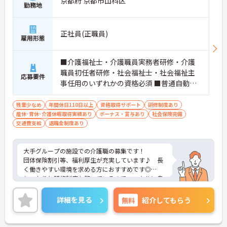
京都府 京都市山科区
勤務地
正社員(正職員)
雇用形態
■介護福祉士・介護職員実務者研修・介護
職員初任者研修・社会福祉士・社会福祉主
応募要件
事任用のいずれかの資格必須 ■普通自動車
免許（AT限定可）必須
残業少なめ
年間休日110日以上
資格取得サポート
研修制度あり
産休･育休･介護休暇取得実績あり
ボーナス・賞与あり
社会保険完備
交通費支給
退職金制度あり
大手グループの施設での介護職の募集です！
団体保険割引等、福利厚生が充実しています♪ 長
く働きやすい環境を求める方におすすめです◎
しっかりと研修制度も整っているので、スキルに自
信がない方でもご安心ください☆
ご興味のある方には、面接対策ポイントなど、さら
詳細を見る
無料
紹介してもらう
に詳細をお話しいたしますのでお気軽にご相談くだ
さい！