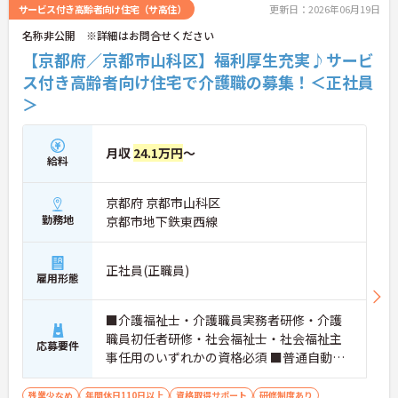
サービス付き高齢者向け住宅（サ高住）
更新日：2026年06月19日
名称非公開 ※詳細はお問合せください
【京都府／京都市山科区】福利厚生充実♪サービ
ス付き高齢者向け住宅で介護職の募集！＜正社員
＞
月収
24.1万円
～
給料
京都府 京都市山科区
勤務地
京都市地下鉄東西線
正社員(正職員)
雇用形態
■介護福祉士・介護職員実務者研修・介護
職員初任者研修・社会福祉士・社会福祉主
応募要件
事任用のいずれかの資格必須 ■普通自動車
免許（AT限定可）必須
残業少なめ
年間休日110日以上
資格取得サポート
研修制度あり