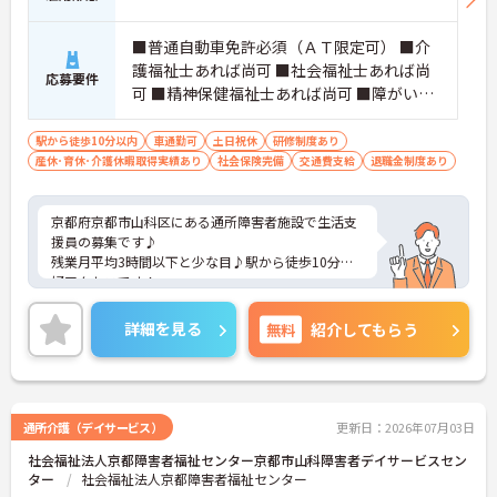
■普通自動車免許必須（ＡＴ限定可） ■介
護福祉士あれば尚可 ■社会福祉士あれば尚
応募要件
可 ■精神保健福祉士あれば尚可 ■障がい者
施設での経験あれば尚可
駅から徒歩10分以内
車通勤可
土日祝休
研修制度あり
産休･育休･介護休暇取得実績あり
社会保険完備
交通費支給
退職金制度あり
京都府京都市山科区にある通所障害者施設で生活支
援員の募集です♪
残業月平均3時間以下と少な目♪駅から徒歩10分の
好アクセスです！
ご興味のある方には、面接対策ポイントなど、さら
に詳細をご案内しますのでお気軽にご相談くださ
詳細を見る
無料
紹介してもらう
い！
通所介護（デイサービス）
更新日：2026年07月03日
社会福祉法人京都障害者福祉センター京都市山科障害者デイサービスセン
ター
社会福祉法人京都障害者福祉センター