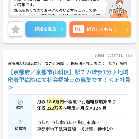
の募集です。
託児所ありなのでお子さんのいる方も安心して働け
ます！マイカー通勤可能・無料駐車場完備なので通
勤もらくらく快適♪
ご興味のある方は、面接のポイントをお伝えします
詳細を見る
無料
紹介してもらう
のでお気軽にお問い合せください。
更新日：2025年11月18日
医療法人社団恵仁会 なぎ辻病院
医療法人社団恵仁会 なぎ辻病院
【京都府／京都市山科区】駅チカ徒歩1分♪地域
密着型病院にて社会福祉士の募集です！＜正社員
＞
月収
18.6万円
～程度※別途経験加算あり
給料
年収
223万円
～程度※月収×12ヶ月
京都府 京都市山科区 椥辻東潰5-1
勤務地
京都市地下鉄東西線「椥辻駅」徒歩1分