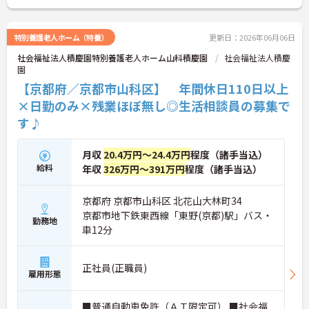
特別養護老人ホーム（特養）
更新日：2026年06月06日
社会福祉法人積慶園特別養護老人ホーム山科積慶園
社会福祉法人積慶
園
【京都府／京都市山科区】 年間休日110日以上
×日勤のみ×残業ほぼ無し◎生活相談員の募集で
す♪
月収
20.4万円～24.4万円
程度（諸手当込）
給料
年収
326万円～391万円
程度（諸手当込）
京都府 京都市山科区 北花山大林町34
京都市地下鉄東西線「東野(京都)駅」バス・
勤務地
車12分
正社員(正職員)
雇用形態
■普通自動車免許（ＡＴ限定可） ■社会福