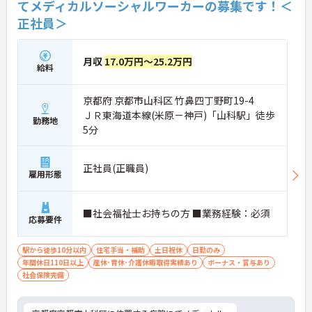
てメディカルソーシャルワーカーの募集です！＜
正社員＞
月収
17.0万円～25.2万円
給料
京都府 京都市山科区 竹鼻四丁野町19-4
ＪＲ東海道本線(米原－神戸)「山科駅」徒歩
勤務地
5分
正社員(正職員)
雇用形態
■社会福祉士お持ちの方 ■業務経験：必須
応募要件
駅から徒歩10分以内
住宅手当・補助
土日祝休
日勤のみ
年間休日110日以上
産休･育休･介護休暇取得実績あり
ボーナス・賞与あり
社会保険完備