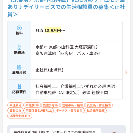
あり♪デイサービスでの生活相談員の募集＜正社
員＞
月収
18.9万円
～
給料
京都府 京都市山科区 大塚野溝町3
勤務地
京阪京津線「四宮駅」バス・車8分
正社員(正職員)
雇用形態
社会福祉士、介護福祉士いずれか必須 普通
応募要件
自動車免許（AT限定可）必須 経験不問
車通勤可
未経験OK
残業少なめ
住宅手当・補助
託児所・育児補助
日勤のみ
年間休日110日以上
ボーナス・賞与あり
社会保険完備
退職金制度あり
京都府京都市山科区のデイサービスでの生活相談員