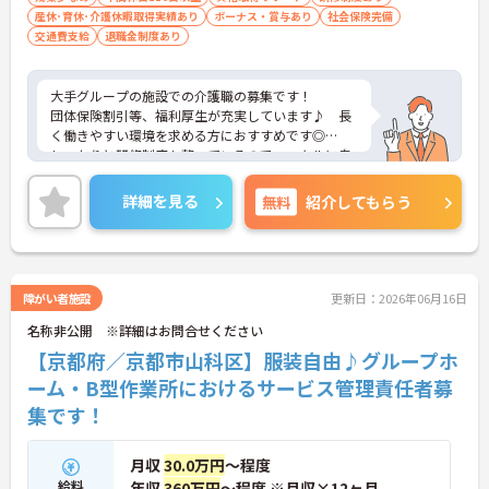
産休･育休･介護休暇取得実績あり
ボーナス・賞与あり
社会保険完備
交通費支給
退職金制度あり
大手グループの施設での介護職の募集です！
団体保険割引等、福利厚生が充実しています♪ 長
く働きやすい環境を求める方におすすめです◎
しっかりと研修制度も整っているので、スキルに自
信がない方でもご安心ください☆
ご興味のある方には、面接対策ポイントなど、さら
詳細を見る
無料
紹介してもらう
に詳細をお話しいたしますのでお気軽にご相談くだ
さい！
障がい者施設
更新日：2026年06月16日
名称非公開 ※詳細はお問合せください
【京都府／京都市山科区】服装自由♪グループホ
ーム・B型作業所におけるサービス管理責任者募
集です！
月収
30.0万円
～程度
給料
年収
360万円
～程度 ※月収×12ヶ月