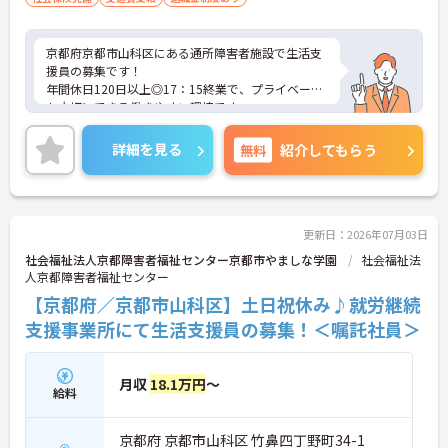
京都府京都市山科区にある通所障害者施設で生活支
援員の募集です！
年間休日120日以上◎17：15終業で、プライベート
も大切にできる働きやすい環境です。
駅から徒歩10分と通勤しやすい立地も魅力のひと
つ。ご興味のある方には、面接対策ポイントなど、
詳細を見る
無料
紹介してもらう
さらに詳細をご案内しますのでお気軽にご相談くだ
さい！
更新日：2026年07月03日
社会福祉法人京都障害者福祉センター京都市やましな学園
社会福祉法
人京都障害者福祉センター
【京都府／京都市山科区】土日祝休み♪就労継続
支援事業所にて生活支援員の募集！＜嘱託社員＞
月収
18.1万円
～
給料
京都府 京都市山科区 竹鼻四丁野町34-1