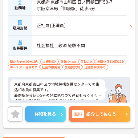
京都府 京都市山科区 日ノ岡朝田町50-7
勤務地
京阪京津線「御陵駅」徒歩5分
正社員(正職員)
雇用形態
社会福祉士必須 経験不問
応募要件
駅から徒歩10分以内
未経験OK
残業少なめ
日勤のみ
年間休日110日以上
ボーナス・賞与あり
社会保険完備
交通費支給
退職金制度あり
京都府京都市山科区の地域包括支援センターでの生
活相談員の募集です。
最寄駅から徒歩5分の好立地なので通勤もらくらく
快適♪4週8休制かつ年間休日114日なのでワークラ
イフバランスを整えやすい環境でお仕事できます。
ご興味のある方は、面接のポイントをお伝えします
詳細を見る
無料
紹介してもらう
のでお気軽にお問い合せください。