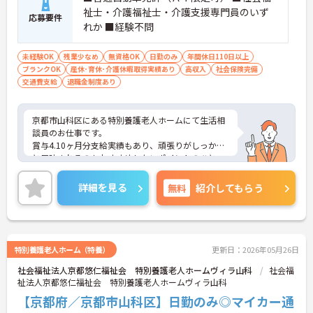
祉士・介護福祉士・介護支援専門員のいず
応募要件
れか ■経験不問
未経験OK
残業少なめ
無資格OK
日勤のみ
年間休日110日以上
ブランクOK
産休･育休･介護休暇取得実績あり
高収入
社会保険完備
交通費支給
退職金制度あり
京都市山科区にある特別養護老人ホームにて生活相
談員のお仕事です。
賞与4.10ヶ月分支給実績もあり、頑張りがしっかり
と反映されるのもおすすめしたいポイントのひとつ
☆
日勤帯のみのお仕事ですので、ご家庭をお持ちの方
詳細を見る
無料
紹介してもらう
も働きやすい勤務時間でオススメです!
ご興味がある方は是非一度マイナビまでお問い合わ
せください。さらに詳細などお伝えします！
特別養護老人ホーム（特養）
更新日：2026年05月26日
社会福祉法人京都悠仁福祉会 特別養護老人ホームヴィラ山科
社会福
祉法人京都悠仁福祉会 特別養護老人ホームヴィラ山科
【京都府／京都市山科区】日勤のみ◎マイカー通