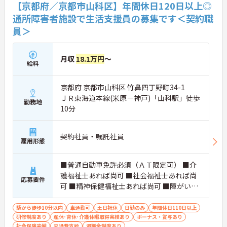
【京都府／京都市山科区】年間休日120日以上◎
通所障害者施設で生活支援員の募集です＜契約職
員＞
月収
18.1万円
～
給料
京都府 京都市山科区 竹鼻四丁野町34-1
ＪＲ東海道本線(米原－神戸)「山科駅」徒歩
勤務地
10分
契約社員・嘱託社員
雇用形態
■普通自動車免許必須（ＡＴ限定可） ■介
護福祉士あれば尚可 ■社会福祉士あれば尚
応募要件
可 ■精神保健福祉士あれば尚可 ■障がい者
施設での経験あれば尚可
駅から徒歩10分以内
車通勤可
土日祝休
日勤のみ
年間休日110日以上
研修制度あり
産休･育休･介護休暇取得実績あり
ボーナス・賞与あり
社会保険完備
交通費支給
退職金制度あり