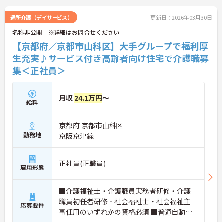
通所介護（デイサービス）
更新日：2026年03月30日
名称非公開 ※詳細はお問合せください
【京都府／京都市山科区】大手グループで福利厚
生充実♪サービス付き高齢者向け住宅で介護職募
集＜正社員＞
月収
24.1万円
～
給料
京都府 京都市山科区
勤務地
京阪京津線
正社員(正職員)
雇用形態
■介護福祉士・介護職員実務者研修・介護
職員初任者研修・社会福祉士・社会福祉主
応募要件
事任用のいずれかの資格必須 ■普通自動車
免許（AT限定可）必須