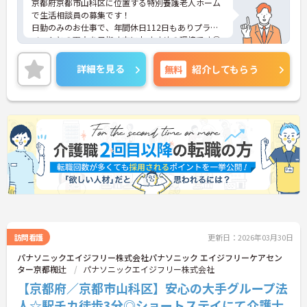
京都府京都市山科区に位置する特別養護老人ホーム
で生活相談員の募集です！
日勤のみのお仕事で、年間休日112日もありプライ
ベートとの両立を目指す方におすすめの環境です◎
無料駐車場もある為マイカーでの通勤も楽々♪昇給
や賞与制度があり、頑張りが評価されてしっかりと
詳細を見る
無料
紹介してもらう
還元されます。さらに各種手当もあるのは嬉しいポ
イントです◎しっかりとしたフォロー体制で、経験
に関わらず安心してスタートできます。
こちらの求人にご興味がございましたら面接のポイ
ントもお伝えしますので是非ご応募お待ちしており
ます。
訪問看護
更新日：2026年03月30日
パナソニックエイジフリー株式会社パナソニック エイジフリーケアセン
ター京都椥辻
パナソニックエイジフリー株式会社
【京都府／京都市山科区】安心の大手グループ法
人☆駅チカ徒歩3分◎ショートステイにて介護士