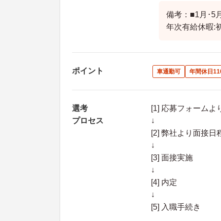
備考：■1月･5
年次有給休暇:
ポイント
車通勤可
年間休日11
選考
[1] 応募フォーム
プロセス
↓
[2] 弊社より面
↓
[3] 面接実施
↓
[4] 内定
↓
[5] 入職手続き