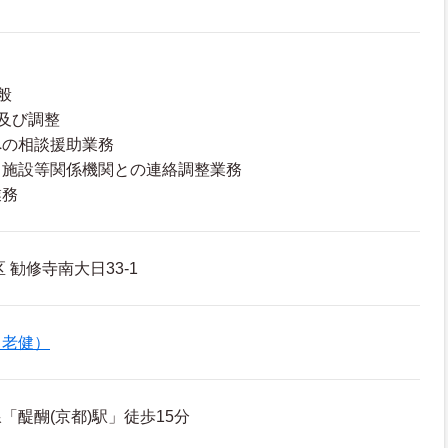
般
談及び調整
への相談援助業務
、施設等関係機関との連絡調整業務
業務
 勧修寺南大日33-1
（老健）
「醍醐(京都)駅」徒歩15分