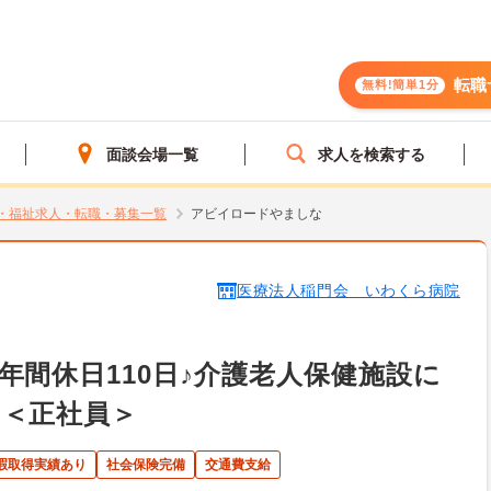
転職
無料!簡単1分
面談会場一覧
求人を検索する
・福祉求人・転職・募集一覧
アビイロードやましな
医療法人稲門会 いわくら病院
年間休日110日♪介護老人保健施設に
！＜正社員＞
休暇取得実績あり
社会保険完備
交通費支給