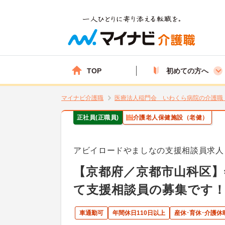
TOP
初めての方へ
マイナビ介護職
医療法人稲門会 いわくら病院の介護職
正社員(正職員)
介護老人保健施設（老健）
アビイロードやましなの支援相談員求人
【京都府／京都市山科区】
て支援相談員の募集です
車通勤可
年間休日110日以上
産休･育休･介護