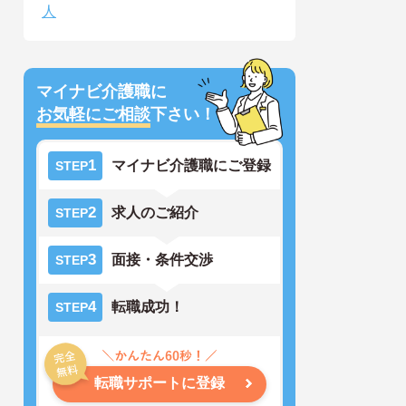
人
マイナビ介護職に
お気軽にご相談
下さい！
1
マイナビ介護職にご登録
STEP
2
求人のご紹介
STEP
3
面接・条件交渉
STEP
4
転職成功！
STEP
転職サポートに登録