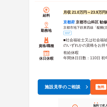
月収 21.0万円～23.9
給料
京都府
京都市山科区 勧修
京都市地下鉄東西線「醍醐(京
勤務地
MAP
■社会福祉士又は社会福
のいずれかの資格をお持ち
資格/職種
転免許（AT限定可）
有給休暇
年間休日日数：110日 初年度有給日数：10日 最
休日休暇
大有給日数：20日
施設見学のご相談
無料
無料
で求