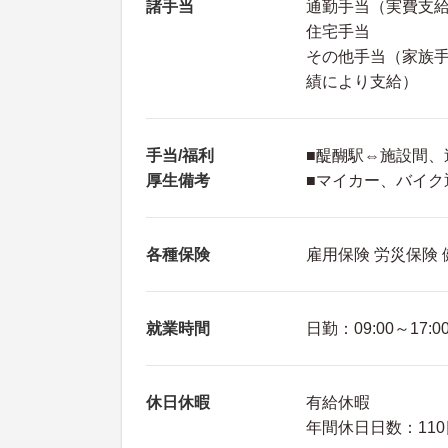
諸手当
通勤手当（実費支
住宅手当
その他手当（家族手
績により支給）
手当/福利
■醍醐駅⇔施設間、
厚生備考
■マイカー、バイク
各種保険
雇用保険 労災保険
就業時間
日勤：09:00～17:0
休日休暇
有給休暇
年間休日日数：110