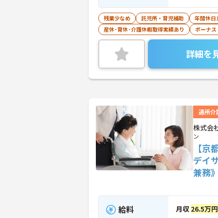
残業少なめ
託児所・育児補助
年間休日1
産休･育休･介護休暇取得実績あり
ボーナス
詳細を
通所介
株式会
ン
【京
デイ
兼務
給料
月収
26.5万