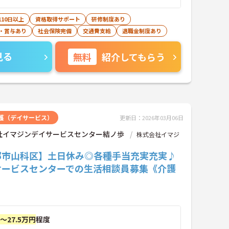
10日以上
資格取得サポート
研修制度あり
・賞与あり
社会保険完備
交通費支給
退職金制度あり
見る
無料
紹介してもらう
護（デイサービス）
更新日：2026年03月06日
社イマジンデイサービスセンター結ノ歩
株式会社イマジ
都市山科区】土日休み◎各種手当充実充実♪
サービスセンターでの生活相談員募集《介護
》
円～27.5万円
程度