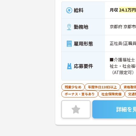
給料
月収
24.1万円
勤務地
京都府 京都
雇用形態
正社員(正職員
■介護福祉士
応募要件
祉士・社会福
（AT限定可
残業少なめ
年間休日110日以上
資格取
ボーナス・賞与あり
社会保険完備
交通
詳細を