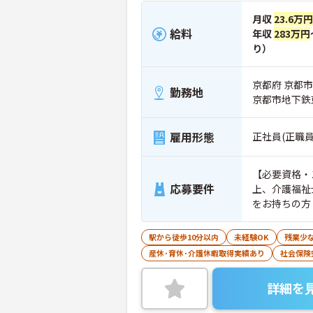
月収
23.6万
給料
年収
283万円
り）
京都府 京都市
勤務地
京都市地下鉄
雇用形態
正社員(正職員
【必要資格・
応募要件
上、介護福祉
をお持ちの方
駅から徒歩10分以内
未経験OK
残業少
産休･育休･介護休暇取得実績あり
社会保険
詳細を