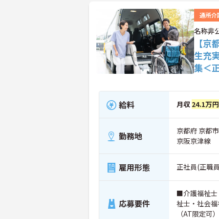
通所介
名称非
【京
生充
集＜
給料
月収
24.1万円
京都府 京都
勤務地
京阪京津線
雇用形態
正社員(正職員
■介護福祉士
応募要件
祉士・社会福
（AT限定可