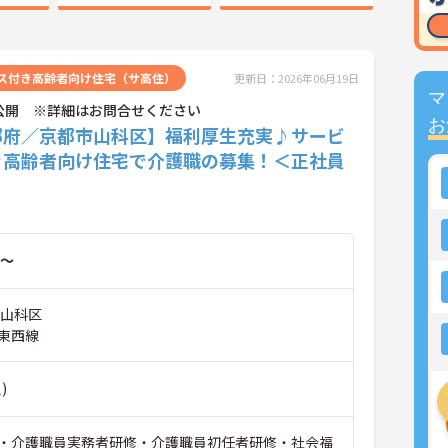
ス付き高齢者向け住宅（サ高住）
更新日：2026年06月19日
マ
公開 ※詳細はお問合せください
お
都府／京都市山科区】福利厚生充実♪サービ
き高齢者向け住宅で介護職の募集！＜正社員
～
市山科区
東西線
)
・介護職員実務者研修・介護職員初任者研修・社会福