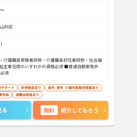
～
市山科区
)
・介護職員実務者研修・介護職員初任者研修・社会福
祉主事任用のいずれかの資格必須 ■普通自動車免許
）必須
得サポート
研修制度あり
産休･育休･介護休暇取得実績あり
費支給
退職金制度あり
見る
無料
紹介してもらう