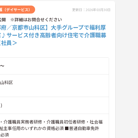
護（デイサービス）
更新日：2026年03月30日
公開 ※詳細はお問合せください
都府／京都市山科区】大手グループで福利厚
実♪サービス付き高齢者向け住宅で介護職募
正社員＞
～
市山科区
)
・介護職員実務者研修・介護職員初任者研修・社会福
祉主事任用のいずれかの資格必須 ■普通自動車免許
）必須