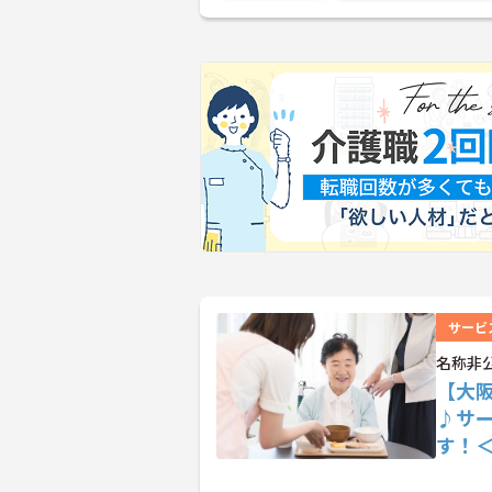
サービ
名称非
【大
♪サ
す！