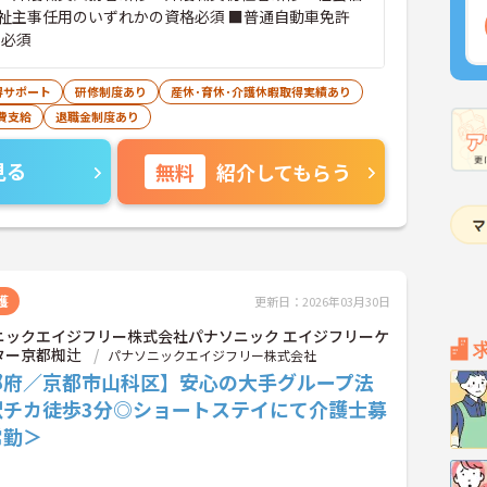
祉主事任用のいずれかの資格必須 ■普通自動車免許
）必須
得サポート
研修制度あり
産休･育休･介護休暇取得実績あり
費支給
退職金制度あり
見る
無料
紹介してもらう
護
更新日：2026年03月30日
ニックエイジフリー株式会社パナソニック エイジフリーケ
ター京都椥辻
パナソニックエイジフリー株式会社
都府／京都市山科区】安心の大手グループ法
駅チカ徒歩3分◎ショートステイにて介護士募
常勤＞