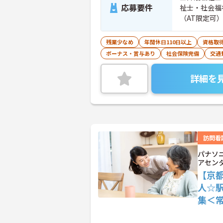
応募要件
祉士・社会福
（AT限定可
残業少なめ
年間休日110日以上
資格取
ボーナス・賞与あり
社会保険完備
交通
詳細を
訪問看
パナソ
アセン
【京
人☆
集＜