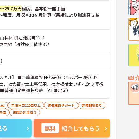
円～25.7万円
程度、基本給＋諸手当
～程度、月収×12ヶ月計算（業績により別途賞与あ
山科区 椥辻池尻町12-1
東西線「椥辻駅」徒歩3分
)
スキル】 ■介護職員初任者研修（ヘルパー2級）以
士、社会福祉士主事任用、社会福祉士いずれかの資格
 ■普通自動車運転免許（AT限定可）
なめ
年間休日110日以上
資格取得サポート
研修制度あり
完備
退職金制度あり
見る
無料
紹介してもらう