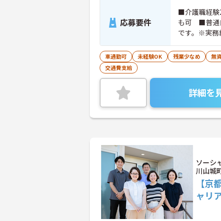
■介護職経験
応募要件
も可 ■普通
です。※実務
ちの方大歓迎
車通勤可
未経験OK
残業少なめ
無資
交通費支給
詳細を
ソーシ
川山城
【京
ャリ