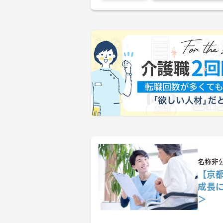
名称非
【京
成長
＞