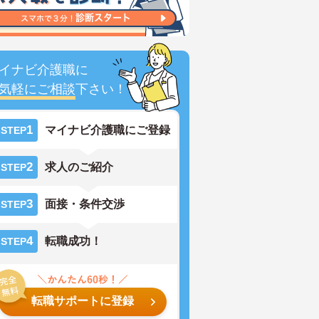
イナビ介護職に
気軽にご相談
下さい！
1
マイナビ介護職にご登録
STEP
2
求人のご紹介
STEP
3
面接・条件交渉
STEP
4
転職成功！
STEP
転職サポートに登録