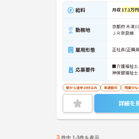
給料
月収
17.1万
京都府 木津
勤務地
ＪＲ奈良線
雇用形態
正社員(正職員
■介護福祉士
応募要件
神保健福祉士
駅から徒歩10分以内
車通勤可
残業少な
詳細を
3
件中 1-3件を表示