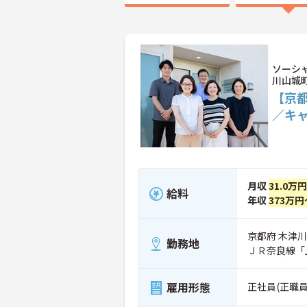
ソーシ
川山城
【京都
／キ
月収
31.0万
給料
年収
373万円
京都府 木津
勤務地
ＪＲ奈良線「
雇用形態
正社員(正職員