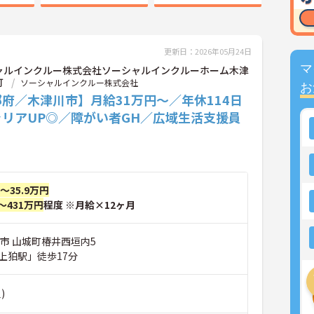
更新日：2026年05月24日
マ
ャルインクルー株式会社ソーシャルインクルーホーム木津
町
ソーシャルインクルー株式会社
お
府／木津川市】月給31万円～／年休114日
ャリアUP◎／障がい者GH／広域生活支援員
円～35.9万円
～431万円
程度 ※月給×12ヶ月
川市 山城町椿井西垣内5
上狛駅」徒歩17分
)