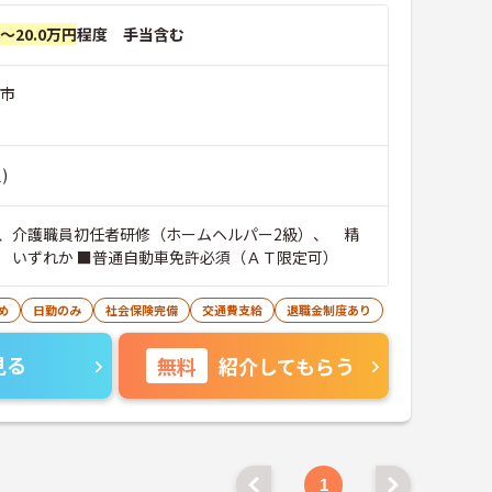
円～20.0万円
程度 手当含む
川市
)
、介護職員初任者研修（ホームヘルパー2級）、 精
 いずれか ■普通自動車免許必須（ＡＴ限定可）
め
日勤のみ
社会保険完備
交通費支給
退職金制度あり
見る
無料
紹介してもらう
1