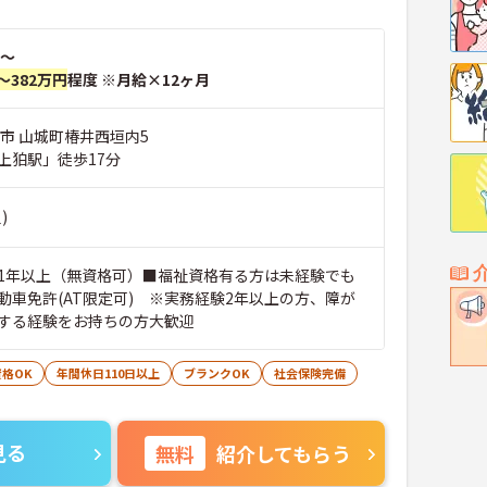
～
～382万円
程度 ※月給×12ヶ月
川市 山城町椿井西垣内5
上狛駅」徒歩17分
)
1年以上（無資格可）■福祉資格有る方は未経験でも
動車免許(AT限定可) ※実務経験2年以上の方、障が
する経験をお持ちの方大歓迎
格OK
年間休日110日以上
ブランクOK
社会保険完備
見る
無料
紹介してもらう