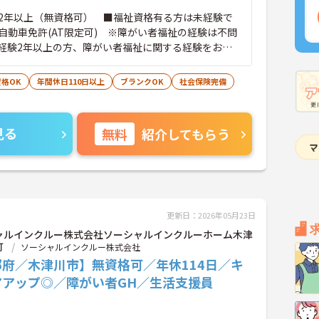
2年以上（無資格可） ■福祉資格有る方は未経験で
自動車免許(AT限定可) ※障がい者福祉の経験は不問
経験2年以上の方、障がい者福祉に関する経験をお持
格OK
年間休日110日以上
ブランクOK
社会保険完備
見る
無料
紹介してもらう
更新日：2026年05月23日
ャルインクルー株式会社ソーシャルインクルーホーム木津
町
ソーシャルインクルー株式会社
都府／木津川市】無資格可／年休114日／キ
アアップ◎／障がい者GH／生活支援員