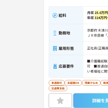
月収
25.0万円
給料
年収
324万円
京都府 木津
勤務地
ＪＲ奈良線「
雇用形態
正社員(正職員
■介護職経験
応募要件
可 ■普通自
い者福祉に関
車通勤可
未経験OK
残業少なめ
無資
交通費支給
詳細を