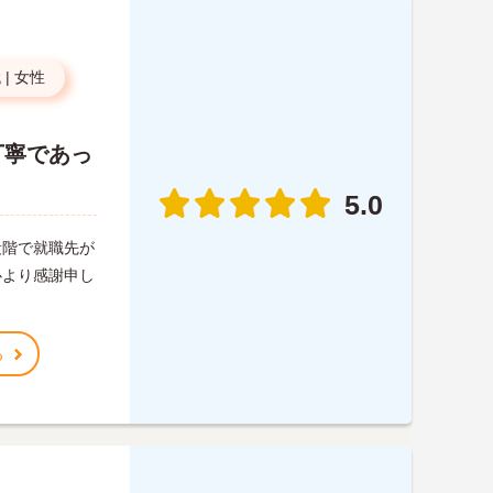
代
|
女性
丁寧であっ
5.0
段階で就職先が
心より感謝申し
る