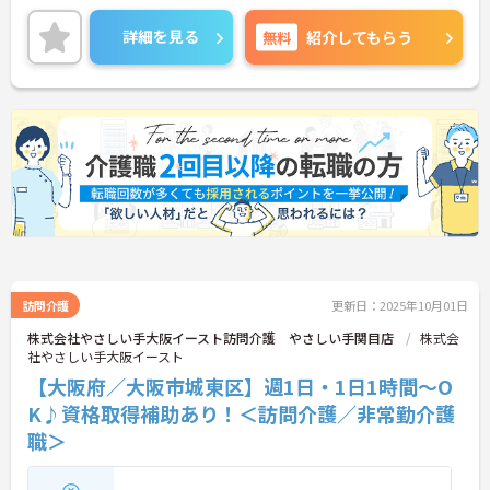
ご興味ある方には、面接対策ポイントなど、詳細を
お話しいたしますのでお気軽にご相談ください。
詳細を見る
無料
紹介してもらう
訪問介護
更新日：2025年10月01日
株式会社やさしい手大阪イースト訪問介護 やさしい手関目店
株式会
社やさしい手大阪イースト
【大阪府／大阪市城東区】週1日・1日1時間～O
K♪資格取得補助あり！＜訪問介護／非常勤介護
職＞