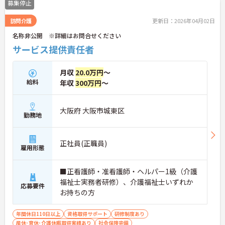
募集停止
訪問介護
更新日：2026年04月02日
名称非公開 ※詳細はお問合せください
サービス提供責任者
月収
20.0万円
～
給料
年収
300万円
～
大阪府 大阪市城東区
勤務地
正社員(正職員)
雇用形態
■正看護師・准看護師・ヘルパー1級（介護
福祉士実務者研修）、介護福祉士いずれか
応募要件
お持ちの方
年間休日110日以上
資格取得サポート
研修制度あり
産休･育休･介護休暇取得実績あり
社会保険完備