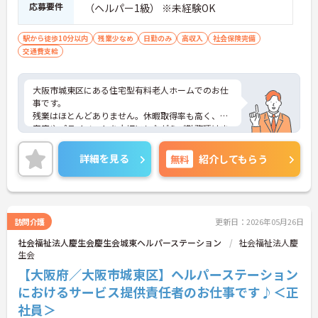
応募要件
（ヘルパー1級） ※未経験OK
駅から徒歩10分以内
残業少なめ
日勤のみ
高収入
社会保険完備
交通費支給
大阪市城東区にある住宅型有料老人ホームでのお仕
事です。
残業はほとんどありません。休暇取得率も高く、ご
家庭やプライベートを大切にしながらご勤務頂けま
す！
ご興味がある方は是非一度マイナビまでお問い合わ
詳細を見る
無料
紹介してもらう
せください。さらに詳細などお伝えします！
訪問介護
更新日：2026年05月26日
社会福祉法人慶生会慶生会城東ヘルパーステーション
社会福祉法人慶
生会
【大阪府／大阪市城東区】ヘルパーステーション
におけるサービス提供責任者のお仕事です♪＜正
社員＞