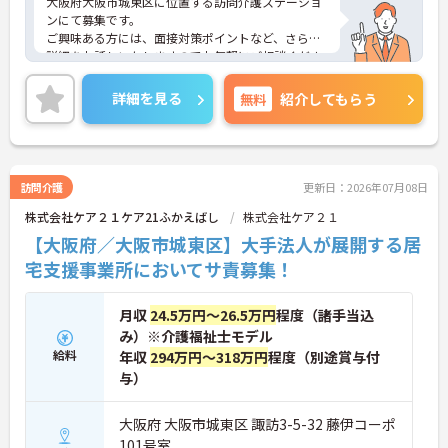
大阪府大阪市城東区に位置する訪問介護ステーショ
ンにて募集です。
ご興味ある方には、面接対策ポイントなど、さらに
詳細をお話しいたしますのでお気軽にご相談くださ
い！
詳細を見る
無料
紹介してもらう
訪問介護
更新日：2026年07月08日
株式会社ケア２１ケア21ふかえばし
株式会社ケア２１
【大阪府／大阪市城東区】大手法人が展開する居
宅支援事業所においてサ責募集！
月収
24.5万円～26.5万円
程度（諸手当込
み）※介護福祉士モデル
給料
年収
294万円～318万円
程度（別途賞与付
与）
大阪府 大阪市城東区 諏訪3-5-32 藤伊コーポ
101号室