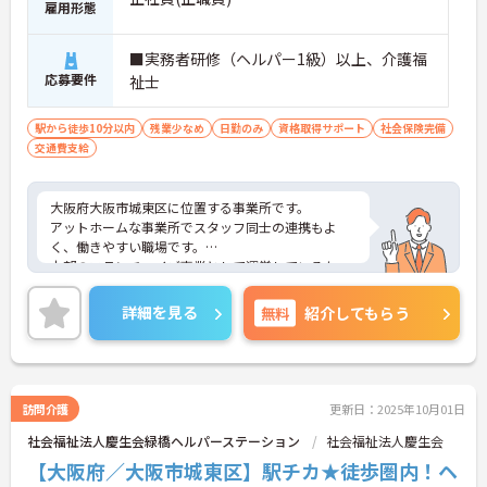
雇用形態
■実務者研修（ヘルパー1級）以上、介護福
応募要件
祉士
駅から徒歩10分以内
残業少なめ
日勤のみ
資格取得サポート
社会保険完備
交通費支給
大阪府大阪市城東区に位置する事業所です。
アットホームな事業所でスタッフ同士の連携もよ
く、働きやすい職場です。
本部のフランチャイズ事業として運営しているた
め、業務のシステム化、効率化もしっかりとしてお
ります。
詳細を見る
無料
紹介してもらう
日勤のみのお仕事ですので、ご家庭やプライベート
との両立もしやすいです。
ご興味のある方には、面接対策ポイントなど、さら
に詳細をお話しいたしますのでお気軽にご相談くだ
さい！
訪問介護
更新日：2025年10月01日
社会福祉法人慶生会緑橋ヘルパーステーション
社会福祉法人慶生会
【大阪府／大阪市城東区】駅チカ★徒歩圏内！ヘ