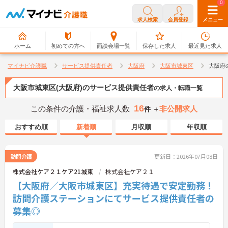
0
0
求人検索
会員登録
メニュー
ホーム
初めての方へ
面談会場一覧
保存した求人
最近見た求人
マイナビ介護職
サービス提供責任者
大阪府
大阪市城東区
大阪府
大阪市城東区(大阪府)のサービス提供責任者
の求人・転職一覧
16
この条件の介護・福祉求人数
非公開求人
件 ＋
おすすめ順
新着順
月収順
年収順
訪問介護
更新日：2026年07月08日
株式会社ケア２１ケア21城東
株式会社ケア２１
【大阪府／大阪市城東区】充実待遇で安定勤務！
訪問介護ステーションにてサービス提供責任者の
募集◎