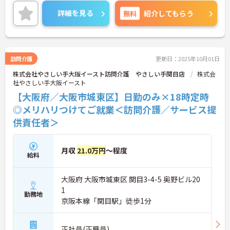
め、業務のシステム化、効率化もしっかりとしてお
ります。
詳細を見る
無料
紹介してもらう
日勤のみのお仕事、週1日・1時間からご相談でき、
ご家庭やプライベートとの両立もしやすいです。
ご興味のある方には、面接対策ポイントなど、さら
に詳細をお話しいたしますのでお気軽にご相談くだ
さい！
訪問介護
更新日：2025年10月01日
株式会社やさしい手大阪イースト訪問介護 やさしい手関目店
株式会
社やさしい手大阪イースト
【大阪府／大阪市城東区】日勤のみ×18時定時
◎メリハリつけてご就業＜訪問介護／サービス提
供責任者＞
月収
21.0万円
～程度
給料
大阪府 大阪市城東区 関目3-4-5 奥野ビル20
1
勤務地
京阪本線「関目駅」徒歩1分
正社員(正職員)