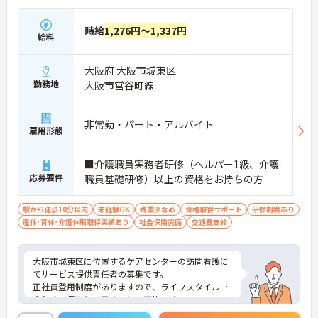
時給
1,276円～1,337円
給料
大阪府 大阪市城東区
勤務地
大阪市営谷町線
非常勤・パート・アルバイト
雇用形態
■介護職員実務者研修（ヘルパー1級、介護
応募要件
職員基礎研修）以上の資格をお持ちの方
駅から徒歩10分以内
未経験OK
残業少なめ
資格取得サポート
研修制度あり
産休･育休･介護休暇取得実績あり
社会保険完備
交通費支給
大阪市城東区に位置するケアセンターの訪問看護に
てサービス提供責任者の募集です。
正社員登用制度がありますので、ライフスタイルに
合わせて長期的に働くことも可能です。
ご興味のある方には、面接対策ポイントなど、さら