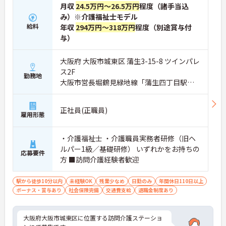
月収
24.5万円～26.5万円
程度（諸手当込
み）※介護福祉士モデル
給料
年収
294万円～318万円
程度（別途賞与付
与）
大阪府 大阪市城東区 蒲生3-15-8 ツインパレ
ス2F
勤務地
大阪市営長堀鶴見緑地線「蒲生四丁目駅」
徒歩4分
正社員(正職員)
雇用形態
・介護福祉士 ・介護職員実務者研修（旧ヘ
ルパー1級／基礎研修） いずれかをお持ちの
応募要件
方 ■訪問介護経験者歓迎
駅から徒歩10分以内
未経験OK
残業少なめ
日勤のみ
年間休日110日以上
ボーナス・賞与あり
社会保険完備
交通費支給
退職金制度あり
大阪府大阪市城東区に位置する訪問介護ステーショ