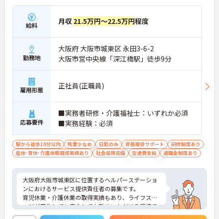
月収
21.5万円～22.5万円
程度
給料
大阪府 大阪市城東区 永田3-6-2
勤務地
大阪市営中央線「深江橋駅」徒歩9分
正社員(正職員)
雇用形態
■実務者研修・介護福祉士：いずれか必須
応募要件
■実務経験：必須
駅から徒歩10分以内
残業少なめ
日勤のみ
資格取得サポート
研修制度あり
産休･育休･介護休暇取得実績あり
社会保険完備
交通費支給
退職金制度あり
大阪府大阪市城東区に位置するヘルパーステーショ
ンにおけるサービス提供責任者の募集です。
育児休業・介護休業の取得実績もあり、ライフステ
ージが変化しても安心してお勤めいただける環境で
す。また、昇給制度があり、頑張りがきちんと評価