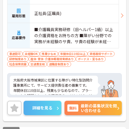
正社員(正職員)
雇用形態
■介護職員実務研修（旧ヘルパー1級）以上
の介護資格をお持ちの方 ■障がい分野での
応募要件
実務が未経験のサ責、サ責の経験が未経験
でも、訪問介護の経験があればOK
車通勤可
未経験OK
残業少なめ
年間休日110日以上
資格取得サポート
研修制度あり
産休･育休･介護休暇取得実績あり
ボーナス・賞与あり
社会保険完備
交通費支給
退職金制度あり
大阪府大阪市城東区に位置する障がい特化型訪問介
護事業所にて、サービス提供責任者の募集です。
年間休日110日以上、残業も少なめなので、プライ
ベートな時間もしっかり確保でき、メリハリをつけ
たご就業が可能です◎
最新の募集状況を問
育休制度などもあり、ライフステージが変わっても
詳細を見る
無料
い合わせる
長く働ける環境が整っています◎
ご興味のある方には、面接対策ポイントなど、さら
に詳細をお話いたしますので、お気軽にご相談くだ
さい。