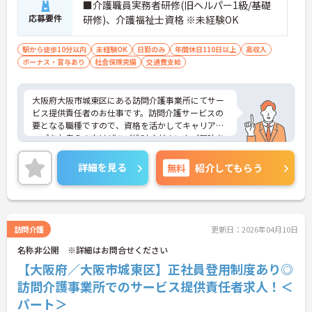
■介護職員実務者研修(旧ヘルパー1級/基礎
応募要件
研修)、介護福祉士資格 ※未経験OK
駅から徒歩10分以内
未経験OK
日勤のみ
年間休日110日以上
高収入
ボーナス・賞与あり
社会保険完備
交通費支給
大阪府大阪市城東区にある訪問介護事業所にてサー
ビス提供責任者のお仕事です。訪問介護サービスの
要となる職種ですので、資格を活かしてキャリアア
ップをお考えの方はぜひご検討ください！ご興味あ
る方には、面接対策ポイントなど、さらに詳細をお
話しいたしますのでお気軽にご相談ください。
詳細を見る
無料
紹介してもらう
訪問介護
更新日：2026年04月10日
名称非公開 ※詳細はお問合せください
【大阪府／大阪市城東区】正社員登用制度あり◎
訪問介護事業所でのサービス提供責任者求人！＜
パート＞