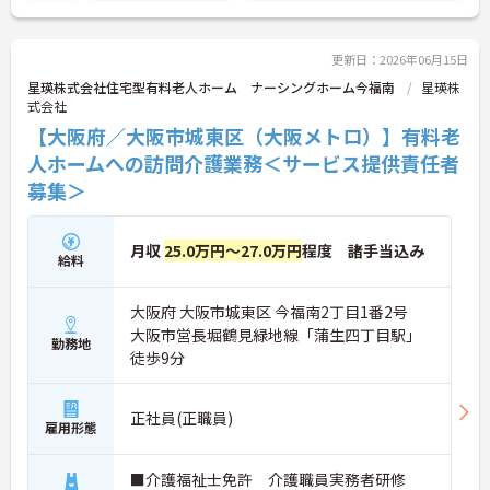
い！
更新日：2026年06月15日
星瑛株式会社住宅型有料老人ホーム ナーシングホーム今福南
星瑛株
式会社
【大阪府／大阪市城東区（大阪メトロ）】有料老
人ホームへの訪問介護業務＜サービス提供責任者
募集＞
月収
25.0万円～27.0万円
程度 諸手当込み
給料
大阪府 大阪市城東区 今福南2丁目1番2号
大阪市営長堀鶴見緑地線「蒲生四丁目駅」
勤務地
徒歩9分
正社員(正職員)
雇用形態
■介護福祉士免許 介護職員実務者研修