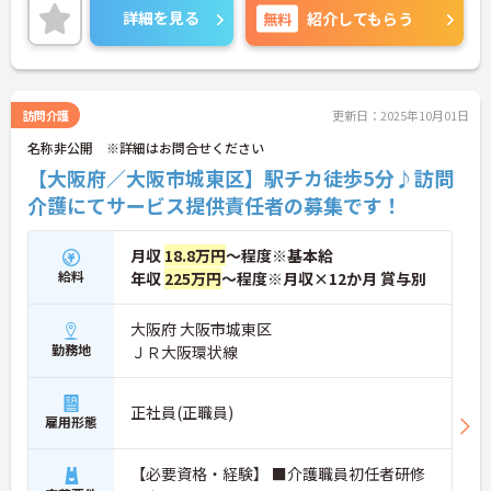
に詳細をお話しいたしますので、お気軽にご相談く
詳細を見る
無料
紹介してもらう
ださい。
訪問介護
更新日：2025年10月01日
名称非公開 ※詳細はお問合せください
【大阪府／大阪市城東区】駅チカ徒歩5分♪訪問
介護にてサービス提供責任者の募集です！
月収
18.8万円
～程度※基本給
給料
年収
225万円
～程度※月収×12か月 賞与別
大阪府 大阪市城東区
勤務地
ＪＲ大阪環状線
正社員(正職員)
雇用形態
【必要資格・経験】 ■介護職員初任者研修