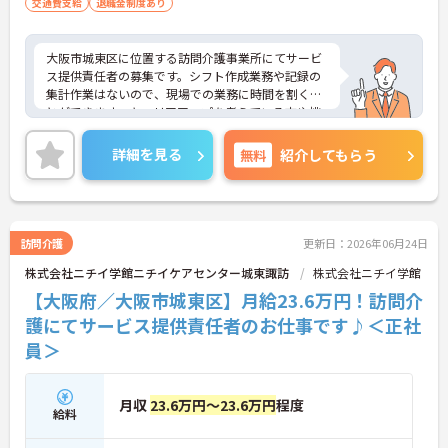
交通費支給
退職金制度あり
大阪市城東区に位置する訪問介護事業所にてサービ
ス提供責任者の募集です。シフト作成業務や記録の
集計作業はないので、現場での業務に時間を割くこ
とができます。キャリアアップを考えている方や挑
戦したい方へもおすすめです◎手当が充実している
ので、安心して働きやすい環境が整っています♪業
詳細を見る
無料
紹介してもらう
務経験や資格をぜひ職場で活かしてみませんか？ご
興味ある方は面接ポイントをお伝えしますので、お
気軽にご連絡ください。
訪問介護
更新日：2026年06月24日
株式会社ニチイ学館ニチイケアセンター城東諏訪
株式会社ニチイ学館
【大阪府／大阪市城東区】月給23.6万円！訪問介
護にてサービス提供責任者のお仕事です♪＜正社
員＞
月収
23.6万円～23.6万円
程度
給料