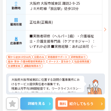
大阪府 大阪市城東区 諏訪2-9-25
勤務地
ＪＲ片町線「放出駅」徒歩10分
正社員(正職員)
雇用形態
■実務者研修（ヘルパー1級）・介護福祉
士・介護支援専門員（ケアマネジャー）：
応募要件
いずれか必須 ■実務経験：あれば尚可（サ
ービス提供責任者としての業務経験）
駅から徒歩10分以内
日勤のみ
資格取得サポート
研修制度あり
産休･育休･介護休暇取得実績あり
ボーナス・賞与あり
社会保険完備
交通費支給
退職金制度あり
大阪府大阪市城東区に位置する訪問介護事業所にお
けるサービス提供責任者の募集です。
残業は月平均3時間程度です。ワークライフバランス
を保ちながらご勤務いただけます。また、育児休
業・介護休業・看護休暇の取得実績があり、ライフ
ステージが変化しても働ける職場環境です。
詳細を見る
無料
紹介してもらう
ご興味のある方には、面接対策ポイントなど、さら
に詳細をご案内しますのでお気軽にご相談くださ