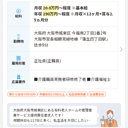
月収
20.0万円
～程度 ※基本給
年収
290万円
～程度 ※月収×12ヶ月+賞与2.
給料
5ヵ月分
大阪府 大阪市城東区 今福南2丁目1番2号
大阪市営長堀鶴見緑地線「蒲生四丁目駅」
勤務地
徒歩9分
正社員(正職員)
雇用形態
■介護職員実務者研修修了者 ■介護福祉士
応募要件
駅から徒歩10分以内
年間休日110日以上
社会保険完備
交通費支給
大阪府大阪市城東区にある有料老人ホームの管理者
兼サービス提供責任者求人です！
年間休日も117日と多く、私生活を大切にしたい方
にもおすすめです◎