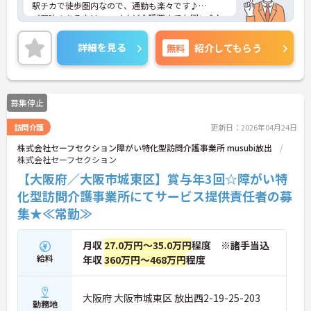
駅チカで徒歩圏内なので、通勤も楽々です♪
ご興味のある方は、マイナビ介護職までお問い合わ
せください。
詳細を見る
無料
紹介してもらう
募集停止
訪問介護
更新日：2026年04月24日
株式会社セーフセクション障がい特化型訪問介護事業所 musubi放出
株式会社セーフセクション
【大阪府／大阪市城東区】賞与年3回☆障がい特
化型訪問介護事業所にてサービス提供責任者の募
集★≪常勤≫
月収
27.0万円～35.0万円
程度 ※諸手当込
給料
年収
360万円～468万円
程度
大阪府 大阪市城東区 放出西2-19-25-203
勤務地