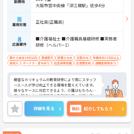
勤務地
大阪市営中央線「深江橋駅」徒歩4分
正社員(正職員)
雇用形態
■介護福祉士 ■介護職員基礎研修 ■実務者
応募要件
研修（ヘルパー1）
駅から徒歩10分以内
車通勤可
残業少なめ
日勤のみ
年間休日110日以上
高収入
ボーナス・賞与あり
社会保険完備
交通費支給
退職金制度あり
緻密なカリキュラムの教育研修により常にスタッフ
一人一人が学び向上できる環境を整ええています。
様々なケースに対応できるよう、介護はもちろん医
療の観点からも知識研修や事例紹介等、年間を通し
て各サービスのスタッフから幹部社員まで教育研修
を行っています。
詳細を見る
無料
紹介してもらう