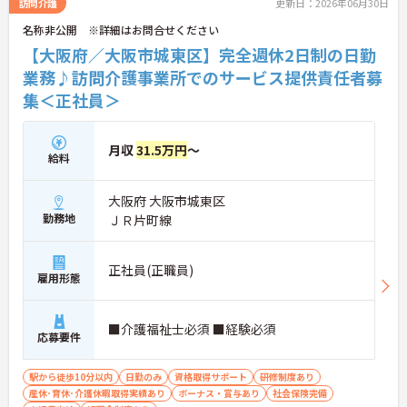
訪問介護
更新日：2026年06月30日
名称非公開 ※詳細はお問合せください
【大阪府／大阪市城東区】完全週休2日制の日勤
業務♪訪問介護事業所でのサービス提供責任者募
集＜正社員＞
月収
31.5万円
～
給料
大阪府 大阪市城東区
勤務地
ＪＲ片町線
正社員(正職員)
雇用形態
■介護福祉士必須 ■経験必須
応募要件
駅から徒歩10分以内
日勤のみ
資格取得サポート
研修制度あり
産休･育休･介護休暇取得実績あり
ボーナス・賞与あり
社会保険完備