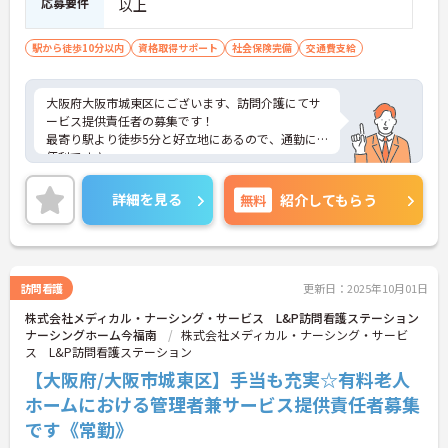
応募要件
以上
駅から徒歩10分以内
資格取得サポート
社会保険完備
交通費支給
大阪府大阪市城東区にございます、訪問介護にてサ
ービス提供責任者の募集です！
最寄り駅より徒歩5分と好立地にあるので、通勤に
便利です♪
賞与・昇給あり！頑張りをしっかりと評価している
ので、モチベーションを保ちやすい環境です◎
詳細を見る
無料
紹介してもらう
ご興味のある方は、マイナビ介護職までお問い合わ
せください。
訪問看護
更新日：2025年10月01日
株式会社メディカル・ナーシング・サービス L&P訪問看護ステーション
ナーシングホーム今福南
株式会社メディカル・ナーシング・サービ
ス L&P訪問看護ステーション
【大阪府/大阪市城東区】手当も充実☆有料老人
ホームにおける管理者兼サービス提供責任者募集
です《常勤》