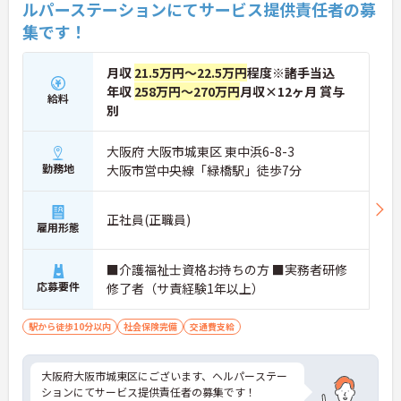
ルパーステーションにてサービス提供責任者の募
集です！
月収
21.5万円～22.5万円
程度※諸手当込
年収
258万円～270万円
月収×12ヶ月 賞与
給料
別
大阪府 大阪市城東区 東中浜6-8-3
勤務地
大阪市営中央線「緑橋駅」徒歩7分
正社員(正職員)
雇用形態
■介護福祉士資格お持ちの方 ■実務者研修
応募要件
修了者（サ責経験1年以上）
駅から徒歩10分以内
社会保険完備
交通費支給
大阪府大阪市城東区にございます、ヘルパーステー
ションにてサービス提供責任者の募集です！