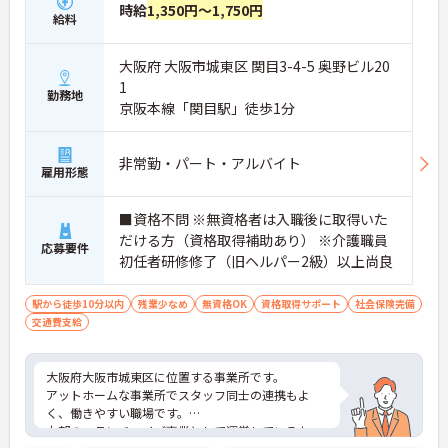
時給
1,350円～1,750円
給料
大阪府 大阪市城東区 関目3-4-5 奥野ビル20
1
勤務地
京阪本線「関目駅」徒歩1分
非常勤・パート・アルバイト
雇用形態
■資格不問 ※無資格者は入職後に取得いた
だける方（資格取得補助あり） ※介護職員
応募要件
初任者研修修了（旧ヘルパー2級）以上尚良
駅から徒歩10分以内
残業少なめ
無資格OK
資格取得サポート
社会保険完備
交通費支給
大阪府大阪市城東区に位置する事業所です。
アットホームな事業所でスタッフ同士の連携もよ
く、働きやすい職場です。
本部のフランチャイズ事業として運営しているた