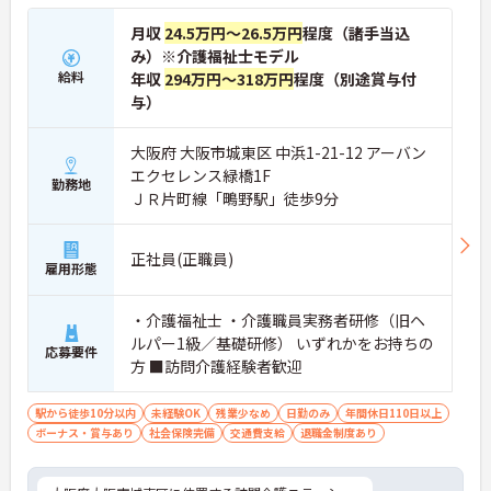
月収
24.5万円～26.5万円
程度（諸手当込
み）※介護福祉士モデル
給料
年収
294万円～318万円
程度（別途賞与付
与）
大阪府 大阪市城東区 中浜1-21-12 アーバン
エクセレンス緑橋1F
勤務地
ＪＲ片町線「鴫野駅」徒歩9分
正社員(正職員)
雇用形態
・介護福祉士 ・介護職員実務者研修（旧ヘ
ルパー1級／基礎研修） いずれかをお持ちの
応募要件
方 ■訪問介護経験者歓迎
駅から徒歩10分以内
未経験OK
残業少なめ
日勤のみ
年間休日110日以上
ボーナス・賞与あり
社会保険完備
交通費支給
退職金制度あり