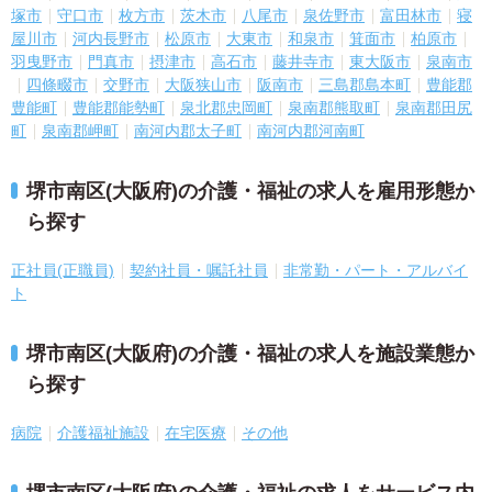
塚市
守口市
枚方市
茨木市
八尾市
泉佐野市
富田林市
寝
屋川市
河内長野市
松原市
大東市
和泉市
箕面市
柏原市
羽曳野市
門真市
摂津市
高石市
藤井寺市
東大阪市
泉南市
四條畷市
交野市
大阪狭山市
阪南市
三島郡島本町
豊能郡
豊能町
豊能郡能勢町
泉北郡忠岡町
泉南郡熊取町
泉南郡田尻
町
泉南郡岬町
南河内郡太子町
南河内郡河南町
堺市南区(大阪府)の介護・福祉の求人を雇用形態か
ら探す
正社員(正職員)
契約社員・嘱託社員
非常勤・パート・アルバイ
ト
堺市南区(大阪府)の介護・福祉の求人を施設業態か
ら探す
病院
介護福祉施設
在宅医療
その他