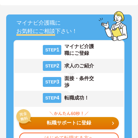
マイナビ介護職に
お気軽にご相談
下さい！
マイナビ介護
1
STEP
職にご登録
2
求人のご紹介
STEP
面接・条件交
3
STEP
渉
4
転職成功！
STEP
転職サポートに登録
はじめて転職する方へ