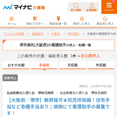
0
0
求人検索
会員登録
メニュー
ホーム
初めての方へ
面談会場一覧
保存した求人
最近見た求人
マイナビ介護職
看護助手
大阪府
堺市南区
大阪府の看護助手の求
堺市南区(大阪府)の看護助手
の求人・転職一覧
1
この条件の介護・福祉求人数
非公開求人
件 ＋
おすすめ順
新着順
月収順
年収順
募集停止
更新日：2026年07月28日
社会医療法人啓仁会 堺咲花病院
社会医療法人啓仁会 堺咲花病院
【大阪府／堺市】無資格可★託児所完備！住宅手
当など各種手当あり♪病院にて看護助手の募集で
す！