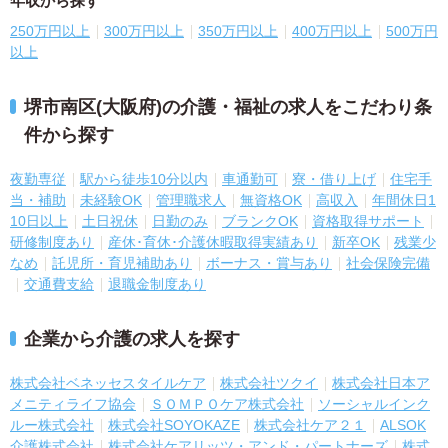
年収から探す
250万円以上
300万円以上
350万円以上
400万円以上
500万円
以上
堺市南区(大阪府)の介護・福祉の求人をこだわり条
件から探す
夜勤専従
駅から徒歩10分以内
車通勤可
寮・借り上げ
住宅手
当・補助
未経験OK
管理職求人
無資格OK
高収入
年間休日1
10日以上
土日祝休
日勤のみ
ブランクOK
資格取得サポート
研修制度あり
産休･育休･介護休暇取得実績あり
新卒OK
残業少
なめ
託児所・育児補助あり
ボーナス・賞与あり
社会保険完備
交通費支給
退職金制度あり
企業から介護の求人を探す
株式会社ベネッセスタイルケア
株式会社ツクイ
株式会社日本ア
メニティライフ協会
ＳＯＭＰＯケア株式会社
ソーシャルインク
ルー株式会社
株式会社SOYOKAZE
株式会社ケア２１
ALSOK
介護株式会社
株式会社ケアリッツ・アンド・パートナーズ
株式