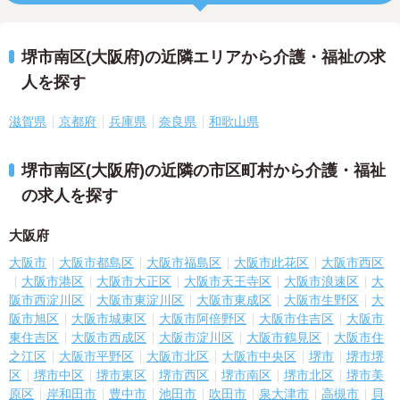
堺市南区(大阪府)の近隣エリアから介護・福祉の求
人を探す
滋賀県
京都府
兵庫県
奈良県
和歌山県
堺市南区(大阪府)の近隣の市区町村から介護・福祉
の求人を探す
大阪府
大阪市
大阪市都島区
大阪市福島区
大阪市此花区
大阪市西区
大阪市港区
大阪市大正区
大阪市天王寺区
大阪市浪速区
大
阪市西淀川区
大阪市東淀川区
大阪市東成区
大阪市生野区
大
阪市旭区
大阪市城東区
大阪市阿倍野区
大阪市住吉区
大阪市
東住吉区
大阪市西成区
大阪市淀川区
大阪市鶴見区
大阪市住
之江区
大阪市平野区
大阪市北区
大阪市中央区
堺市
堺市堺
区
堺市中区
堺市東区
堺市西区
堺市南区
堺市北区
堺市美
原区
岸和田市
豊中市
池田市
吹田市
泉大津市
高槻市
貝