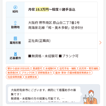
月収
18.3万円
～程度※諸手当込
給料
大阪府 堺市南区 原山台二丁7番1号
勤務地
南海泉北線「栂・美木多駅」徒歩8分
正社員(正職員)
雇用形態
■無資格・未経験可 ■ブランク可
応募要件
駅から徒歩10分以内
車通勤可
未経験OK
住宅手当・補助
託児所・育児補助
無資格OK
ブランクOK
研修制度あり
産休･育休･介護休暇取得実績あり
社会保険完備
交通費支給
大阪府和泉市にございます、病院にて看護助手の募
集です！
無資格・未経験の方の就業も可能です。
また、住宅手当の支給含め、各種手当も充実してお