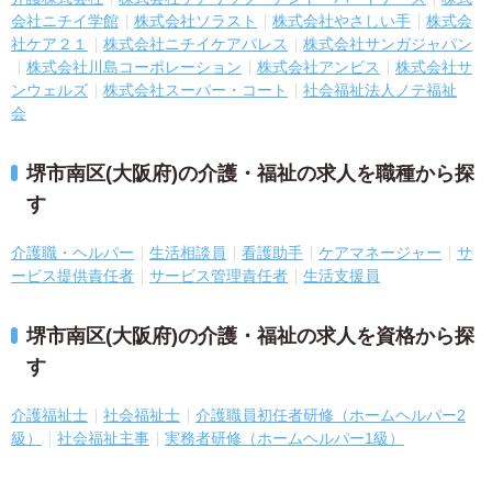
会社ニチイ学館
株式会社ソラスト
株式会社やさしい手
株式会
社ケア２１
株式会社ニチイケアパレス
株式会社サンガジャパン
株式会社川島コーポレーション
株式会社アンビス
株式会社サ
ンウェルズ
株式会社スーパー・コート
社会福祉法人ノテ福祉
会
堺市南区(大阪府)の介護・福祉の求人を職種から探
す
介護職・ヘルパー
生活相談員
看護助手
ケアマネージャー
サ
ービス提供責任者
サービス管理責任者
生活支援員
堺市南区(大阪府)の介護・福祉の求人を資格から探
す
介護福祉士
社会福祉士
介護職員初任者研修（ホームヘルパー2
級）
社会福祉主事
実務者研修（ホームヘルパー1級）