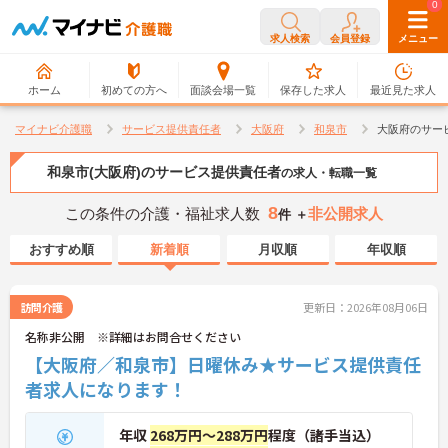
0
0
求人検索
会員登録
メニュー
ホーム
初めての方へ
面談会場一覧
保存した求人
最近見た求人
マイナビ介護職
サービス提供責任者
大阪府
和泉市
大阪府のサー
和泉市(大阪府)のサービス提供責任者
の求人・転職一覧
8
この条件の介護・福祉求人数
非公開求人
件 ＋
おすすめ順
新着順
月収順
年収順
訪問介護
更新日：2026年08月06日
名称非公開 ※詳細はお問合せください
【大阪府／和泉市】日曜休み★サービス提供責任
者求人になります！
年収
268万円～288万円
程度（諸手当込）