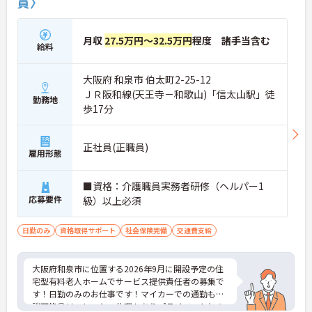
員〉
月収
27.5万円～32.5万円
程度 諸手当含む
給料
大阪府 和泉市 伯太町2-25-12
ＪＲ阪和線(天王寺－和歌山)「信太山駅」徒
勤務地
歩17分
正社員(正職員)
雇用形態
■資格：介護職員実務者研修（ヘルパー1
応募要件
級）以上必須
日勤のみ
資格取得サポート
社会保険完備
交通費支給
大阪府和泉市に位置する2026年9月に開設予定の住
宅型有料老人ホームでサービス提供責任者の募集で
す！日勤のみのお仕事です！マイカーでの通勤も相
談可能◎リフレッシュ休暇もありプライベートとの