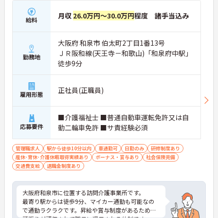
月収
26.0万円～30.0万円
程度 諸手当込み
給料
大阪府 和泉市 伯太町2丁目1番13号
ＪＲ阪和線(天王寺－和歌山)「和泉府中駅」
勤務地
徒歩9分
正社員(正職員)
雇用形態
■介護福祉士 ■普通自動車運転免許又は自
応募要件
動二輪車免許 ■サ責経験必須
管理職求人
駅から徒歩10分以内
車通勤可
日勤のみ
研修制度あり
産休･育休･介護休暇取得実績あり
ボーナス・賞与あり
社会保険完備
交通費支給
退職金制度あり
大阪府和泉市に位置する訪問介護事業所です。
最寄り駅からは徒歩9分、マイカー通勤も可能なの
で通勤ラクラクです。昇給や賞与制度があるため、