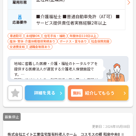
雇用形態
■介護福祉士 ■普通自動車免許（AT可） ■
応募要件
サービス提供責任者実務経験2年以上
車通勤可
未経験OK
住宅手当・補助
年間休日110日以上
産休･育休･介護休暇取得実績あり
ボーナス・賞与あり
社会保険完備
交通費支給
退職金制度あり
地域に密着した医療・介護・福祉のトータルケアを
提供する医療法人が運営する介護老人保健施設で
す。
周囲に緑があふれる、和風情緒の落ち着いた空間が
自慢の施設で、利用者の方が自宅生活を送れるよう
に、必要な医療看護やリハビリなどを提供。トータ
詳細を見る
無料
紹介してもらう
ルなケアサービスを通じて、自立と健やかな日々を
サポートしています。
募集停止
更新日：2026年05月08日
株式会社エイト工業住宅型有料老人ホーム コスモスの郷 和泉中央8 Ⅱ