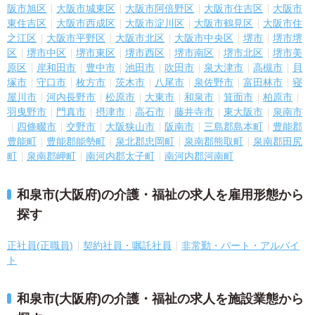
阪市旭区
大阪市城東区
大阪市阿倍野区
大阪市住吉区
大阪市
東住吉区
大阪市西成区
大阪市淀川区
大阪市鶴見区
大阪市住
之江区
大阪市平野区
大阪市北区
大阪市中央区
堺市
堺市堺
区
堺市中区
堺市東区
堺市西区
堺市南区
堺市北区
堺市美
原区
岸和田市
豊中市
池田市
吹田市
泉大津市
高槻市
貝
塚市
守口市
枚方市
茨木市
八尾市
泉佐野市
富田林市
寝
屋川市
河内長野市
松原市
大東市
和泉市
箕面市
柏原市
羽曳野市
門真市
摂津市
高石市
藤井寺市
東大阪市
泉南市
四條畷市
交野市
大阪狭山市
阪南市
三島郡島本町
豊能郡
豊能町
豊能郡能勢町
泉北郡忠岡町
泉南郡熊取町
泉南郡田尻
町
泉南郡岬町
南河内郡太子町
南河内郡河南町
和泉市(大阪府)の介護・福祉の求人を雇用形態から
探す
正社員(正職員)
契約社員・嘱託社員
非常勤・パート・アルバイ
ト
和泉市(大阪府)の介護・福祉の求人を施設業態から