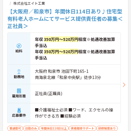
株式会社エイト工業
【大阪府／和泉市】年間休日114日あり♪住宅型
有料老人ホームにてサービス提供責任者の募集＜
正社員＞
年収
350万円～520万円
程度※処遇改善加算
手当込
給料
年収
350万円～520万円
程度※処遇改善加算
手当込
大阪府 和泉市 池田下町165-1
勤務地
南海泉北線「和泉中央駅」徒歩13分
正社員(正職員)
雇用形態
■介護福祉士必須 ■ワード、エクセルの操
応募要件
作ができる方 ■経験必須
車通勤可
日勤のみ
年間休日110日以上
資格取得サポート
研修制度あり