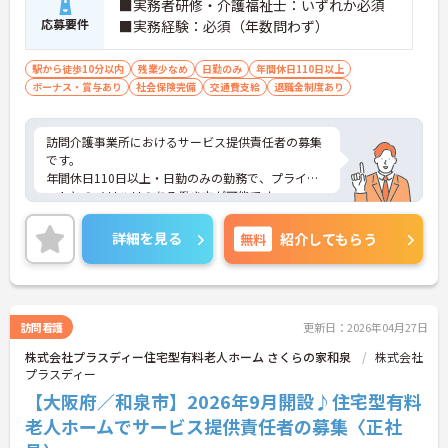
■実務者研修・介護福祉士：いずれか必須
応募要件
■実務経験：必須（年数問わず）
駅から徒歩10分以内
残業少なめ
日勤のみ
年間休日110日以上
ボーナス・賞与あり
社会保険完備
交通費支給
退職金制度あり
訪問介護事業所におけるサービス提供責任者の募集
です。
年間休日110日以上・日勤のみの勤務で、プライベ
ートとのメリハリのある働き方が可能です。
また、福利厚生が充実しています。働きやすい環境
が整っており、安心して長くご勤務いただけます◎
詳細を見る
無料
紹介してもらう
ご興味のある方には、面接対策ポイントなど、さら
に詳細をご案内しますのでお気軽にご相談くださ
い！
訪問看護
更新日：2026年04月27日
株式会社プラスディー住宅型有料老人ホーム さくらの家和泉
株式会社
プラスディー
【大阪府／和泉市】2026年9月開設♪住宅型有料
老人ホームでサービス提供責任者の募集〈正社