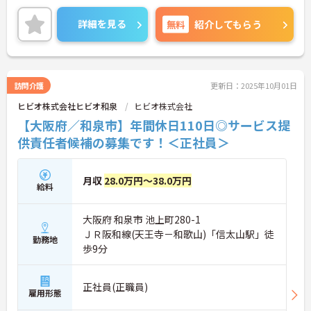
両立を目指す方におすすめの環境です！昇給制度が
あり、頑張りが評価されてしっかりと還元されま
詳細を見る
無料
紹介してもらう
す。また資格取得支援制度もあるため働きながら取
得可能でご自身のスキルアップもできます！フォロ
ー体制もあり、経験に関わらず安心してスタートで
きます。
こちらの求人にご興味がございましたら面接のポイ
訪問介護
更新日：2025年10月01日
ントもお伝えしますので是非ご応募お待ちしており
ヒビオ株式会社ヒビオ和泉
ヒビオ株式会社
ます。
【大阪府／和泉市】年間休日110日◎サービス提
供責任者候補の募集です！＜正社員＞
月収
28.0万円～38.0万円
給料
大阪府 和泉市 池上町280-1
ＪＲ阪和線(天王寺－和歌山)「信太山駅」徒
勤務地
歩9分
正社員(正職員)
雇用形態