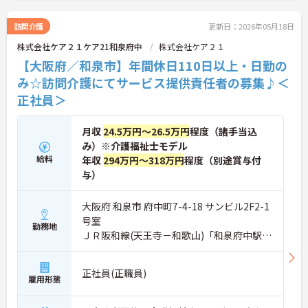
ャリアパス制度も整っており、チームワークを大切
にしながら安定した組織で長くキャリアを築きたい
訪問介護
更新日：2026年05月18日
方、向上心を持って積極的に業務に取り組める方か
株式会社ケア２１ケア21和泉府中
株式会社ケア２１
らのご応募をお待ちしております。 ご興味のある方
は詳細等をお伝えしますので、お気軽にお問い合わ
【大阪府／和泉市】年間休日110日以上・日勤の
せください。
み☆訪問介護にてサービス提供責任者の募集♪＜
正社員＞
月収
24.5万円～26.5万円
程度（諸手当込
み）※介護福祉士モデル
給料
年収
294万円～318万円
程度（別途賞与付
与）
大阪府 和泉市 府中町7-4-18 サンビル2F2-1
号室
勤務地
ＪＲ阪和線(天王寺－和歌山)「和泉府中駅」
徒歩3分
正社員(正職員)
雇用形態