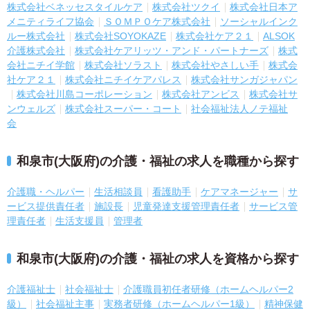
株式会社ベネッセスタイルケア
株式会社ツクイ
株式会社日本ア
メニティライフ協会
ＳＯＭＰＯケア株式会社
ソーシャルインク
ルー株式会社
株式会社SOYOKAZE
株式会社ケア２１
ALSOK
介護株式会社
株式会社ケアリッツ・アンド・パートナーズ
株式
会社ニチイ学館
株式会社ソラスト
株式会社やさしい手
株式会
社ケア２１
株式会社ニチイケアパレス
株式会社サンガジャパン
株式会社川島コーポレーション
株式会社アンビス
株式会社サ
ンウェルズ
株式会社スーパー・コート
社会福祉法人ノテ福祉
会
和泉市(大阪府)の介護・福祉の求人を職種から探す
介護職・ヘルパー
生活相談員
看護助手
ケアマネージャー
サ
ービス提供責任者
施設長
児童発達支援管理責任者
サービス管
理責任者
生活支援員
管理者
和泉市(大阪府)の介護・福祉の求人を資格から探す
介護福祉士
社会福祉士
介護職員初任者研修（ホームヘルパー2
級）
社会福祉主事
実務者研修（ホームヘルパー1級）
精神保健