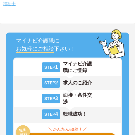
福祉士
マイナビ介護職に
お気軽にご相談
下さい！
マイナビ介護
1
STEP
職にご登録
2
求人のご紹介
STEP
面接・条件交
3
STEP
渉
4
転職成功！
STEP