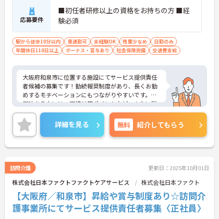
■初任者研修以上の資格をお持ちの方 ■経
応募要件
験必須
駅から徒歩10分以内
車通勤可
未経験OK
残業少なめ
日勤のみ
年間休日110日以上
ボーナス・賞与あり
社会保険完備
交通費支給
大阪府和泉市に位置する施設にてサービス提供責任
者候補の募集です！勤続報奨制度があり、長くお勤
めするモチベーションにもつながりやすいです。ご
興味ある方には、面接対策ポイントなど、さらに詳
細をお話しいたしますのでお気軽にご相談くださ
い！
詳細を見る
無料
紹介してもらう
訪問介護
更新日：2025年10月01日
株式会社日本ファクトファクトケアサービス
株式会社日本ファクト
【大阪府／和泉市】昇給や賞与制度あり☆訪問介
護事業所にてサービス提供責任者募集〈正社員〉