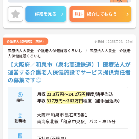
頑張りが評価されて職員に還元される体制です。
ご興味のある方には、面接対策ポイントなど、さら
に詳細をお話しいたしますのでお気軽にご相談くだ
詳細を見る
無料
紹介してもらう
さい！
介護老人保健施設（老健）
更新日：2025年09月29日
医療法人大泉会 介護老人保健施設くろいし
医療法人大泉会 介護老
人保健施設くろいし
【大阪府／和泉市（泉北高速鉄道）】医療法人が
運営する介護老人保健施設でサービス提供責任者
の募集です◎
月収
21.3万円～24.2万円
程度/諸手当込
給料
年収
317万円～363万円
程度（諸手当込み）
大阪府 和泉市 黒石町5番1
勤務地
南海泉北線「和泉中央駅」バス・車15分
正社員(正職員)