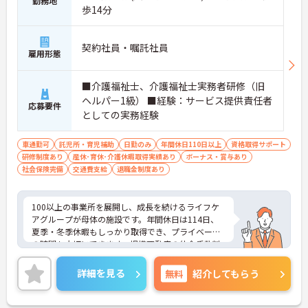
勤務地
歩14分
契約社員・嘱託社員
雇用形態
■介護福祉士、介護福祉士実務者研修（旧
ヘルパー1級） ■経験：サービス提供責任者
応募要件
としての実務経験
車通勤可
託児所・育児補助
日勤のみ
年間休日110日以上
資格取得サポート
研修制度あり
産休･育休･介護休暇取得実績あり
ボーナス・賞与あり
社会保険完備
交通費支給
退職金制度あり
100以上の事業所を展開し、成長を続けるライフケ
アグループが母体の施設です。年間休日は114日、
夏季・冬季休暇もしっかり取得でき、プライベート
の時間も大切にできます。提携不動産の仲介手数料
無料や企業主導型保育園の社員割引、鍼灸整骨院の
無料診療など、同法人ならではのユニークな福利厚
詳細を見る
無料
紹介してもらう
生も魅力です。「仕事を楽しむ」をモットーに、ア
ットホームでゆったりとした雰囲気のなか、あなた
の意見やアイデアを活かせます。資格取得支援やキ