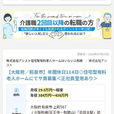
ご興味がある方は是非一度マイナビコメディカルま
でお問い合わせ下さい！！
更新日：2026年07月22日
株式会社アシスト住宅型有料老人ホームはいらいふ和泉
株式会社アシ
スト
【大阪府／和泉市】年間休日114日◎住宅型有料
老人ホームにてサ責募集＜正社員登用あり＞
月収
29.0万円
～程度
給料
年収
384万円～436万円
大阪府 和泉市 上町567
ＪＲ阪和線(天王寺－和歌山)「北信太駅」徒