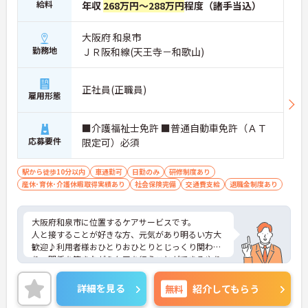
給料
年収
268万円～288万円
程度（諸手当込）
大阪府 和泉市
勤務地
ＪＲ阪和線(天王寺－和歌山)
正社員(正職員)
雇用形態
■介護福祉士免許 ■普通自動車免許（ＡＴ
応募要件
限定可）必須
駅から徒歩10分以内
車通勤可
日勤のみ
研修制度あり
産休･育休･介護休暇取得実績あり
社会保険完備
交通費支給
退職金制度あり
大阪府和泉市に位置するケアサービスです。
人と接することが好きな方、元気があり明るい方大
歓迎♪利用者様おひとりおひとりとじっくり関わ
り、関係を築きながらケアを行うことができるやり
がいのあるお仕事です。
スタッフ同士も仲が良くチームワークもある職場で
詳細を見る
無料
紹介してもらう
す。