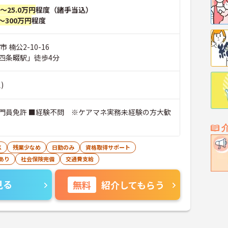
円～25.0万円
程度（諸手当込）
～300万円
程度
 楠公2-10-16
四条畷駅」徒歩4分
)
門員免許 ■経験不問 ※ケアマネ実務未経験の方大歓
K
残業少なめ
日勤のみ
資格取得サポート
あり
社会保険完備
交通費支給
見る
無料
紹介してもらう