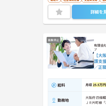
詳細を
募集停止
有限会
プ
【大
護支
／正
給料
月収
25.5万
大阪府 四條畷
勤務地
ＪＲ片町線「