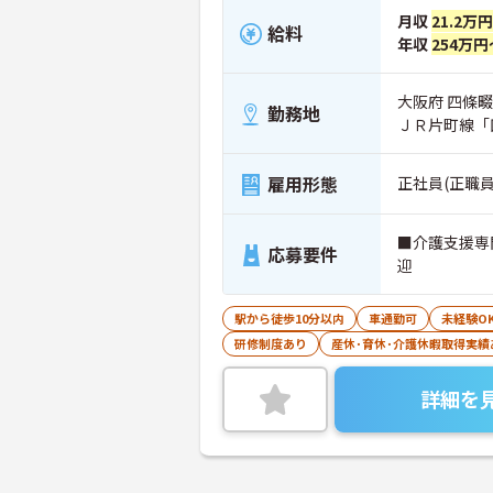
月収
21.2万
給料
年収
254万円
大阪府 四條畷市
勤務地
ＪＲ片町線「
雇用形態
正社員(正職員
■介護支援専
応募要件
迎
駅から徒歩10分以内
車通勤可
未経験O
研修制度あり
産休･育休･介護休暇取得実績
詳細を