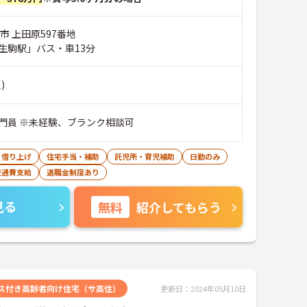
市 上田原597番地
生駒駅」バス・車13分
)
門員 ※未経験、ブランク相談可
・借り上げ
住宅手当・補助
託児所・育児補助
日勤のみ
交通費支給
退職金制度あり
見る
無料
紹介してもらう
ス付き高齢者向け住宅（サ高住）
更新日：2024年05月10日