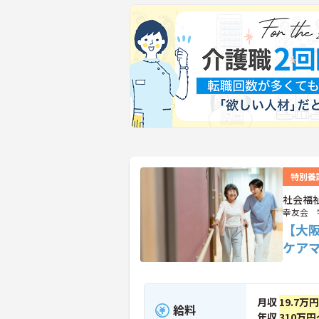
特別養
社会福
幸友会 
【大
ケア
月収
19.7万
給料
年収
310万円