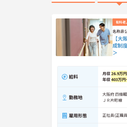
有料老
名称非
【大
成制
＞
月収
26.9万
給料
年収
403万円
大阪府 四條
勤務地
ＪＲ片町線
雇用形態
正社員(正職員