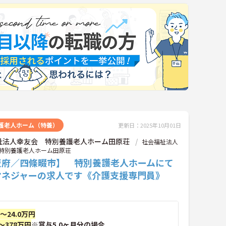
護老人ホーム（特養）
更新日：2025年10月01日
祉法人幸友会 特別養護老人ホーム田原荘
社会福祉法人
特別養護老人ホーム田原荘
阪府／四條畷市】 特別養護老人ホームにて
マネジャーの求人です《介護支援専門員》
円～24.0万円
～378万円
※賞与5.0ヶ月分の場合