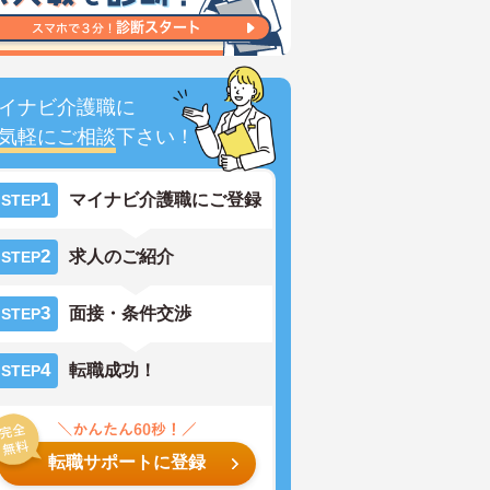
イナビ介護職に
気軽にご相談
下さい！
1
マイナビ介護職にご登録
STEP
2
求人のご紹介
STEP
3
面接・条件交渉
STEP
4
転職成功！
STEP
転職サポートに登録