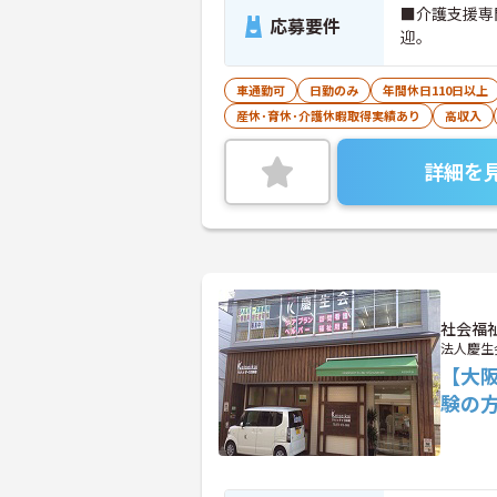
■介護支援専
応募要件
迎。
車通勤可
日勤のみ
年間休日110日以上
産休･育休･介護休暇取得実績あり
高収入
詳細を
社会福
法人慶生
【大
験の