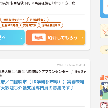
門員資格 ■経験不問 ※実務経験をお持ちの方、歓
資格取得サポート
研修制度あり
社会保険完備
交通費支給
退職金制度あり
見る
無料
紹介してもらう
更新日：2026年01月16日
祉法人慶生会慶生会四條畷ケアプランセンター
社会福祉
会
阪府／四條畷市（JR学研都市線）】実務未経
方大歓迎◎介護支援専門員の募集です♪