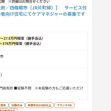
公開 ※詳細はお問合せください
阪府／四條畷市（JR片町線）】 サービス付
齢者向け住宅にてケアマネジャーの募集です
円～27.5万円
程度（諸手当込）
～376万円
程度（諸手当込）
畷市
)
門員免許 ■経験不問 ※未経験の方もご応募いただけ
日祝休
日勤のみ
年間休日110日以上
ブランクOK
職金制度あり