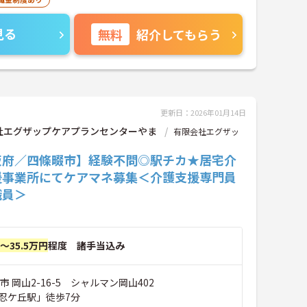
見る
無料
紹介してもらう
更新日：2026年01月14日
社エグザップケアプランセンターやま
有限会社エグザッ
阪府／四條畷市】経験不問◎駅チカ★居宅介
援事業所にてケアマネ募集＜介護支援専門員
職員＞
円～35.5万円
程度 諸手当込み
市 岡山2-16-5 シャルマン岡山402
忍ケ丘駅」徒歩7分