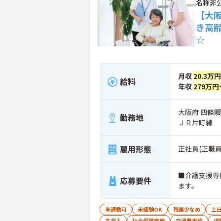
名称非
【大
き高
☆
月収
20.3万
給料
年収
279万円
大阪府 四條
勤務地
ＪＲ片町線
雇用形態
正社員(正職員
■介護支援専
応募要件
ます。
車通勤可
未経験OK
残業少なめ
土
高収入
社会保険完備
交通費支給
退