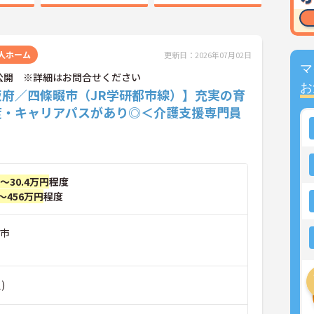
人ホーム
更新日：2026年07月02日
マ
公開 ※詳細はお問合せください
お
阪府／四條畷市（JR学研都市線）】充実の育
度・キャリアパスがあり◎＜介護支援専門員
円～30.4万円
程度
～456万円
程度
畷市
)