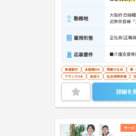
大阪府 四條畷
勤務地
近鉄奈良線「
雇用形態
正社員(正職員
応募要件
■介護支援専
車通勤可
未経験OK
残業少なめ
寮
ブランクOK
高収入
社会保険完備
詳細を
サービ