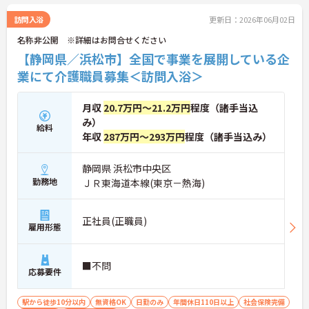
訪問入浴
更新日：2026年06月02日
名称非公開 ※詳細はお問合せください
【静岡県／浜松市】全国で事業を展開している企
業にて介護職員募集＜訪問入浴＞
月収
20.7万円～21.2万円
程度（諸手当込
み）
給料
年収
287万円～293万円
程度（諸手当込み）
静岡県 浜松市中央区
勤務地
ＪＲ東海道本線(東京－熱海)
正社員(正職員)
雇用形態
■不問
応募要件
駅から徒歩10分以内
無資格OK
日勤のみ
年間休日110日以上
社会保険完備