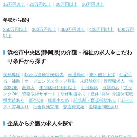
15万円以上
20万円以上
25万円以上
30万円以上
年収から探す
250万円以上
300万円以上
350万円以上
400万円以上
500万円
以上
浜松市中央区(静岡県)の介護・福祉の求人をこだわ
り条件から探す
夜勤専従
駅から徒歩10分以内
車通勤可
寮・借り上げ
住宅手
当・補助
オープニングスタッフ募集
未経験OK
管理職求人
無
資格OK
高収入
年間休日110日以上
土日祝休
日勤のみ
ブラ
ンクOK
資格取得サポート
研修制度あり
産休･育休･介護休暇取
得実績あり
新卒OK
残業少なめ
託児所・育児補助あり
ボーナ
ス・賞与あり
社会保険完備
交通費支給
退職金制度あり
企業から介護の求人を探す