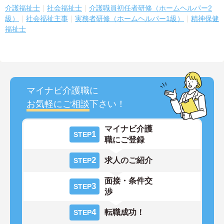
介護福祉士
社会福祉士
介護職員初任者研修（ホームヘルパー2
級）
社会福祉主事
実務者研修（ホームヘルパー1級）
精神保健
福祉士
マイナビ介護職に
お気軽にご相談
下さい！
マイナビ介護
1
STEP
職にご登録
2
求人のご紹介
STEP
面接・条件交
3
STEP
渉
4
転職成功！
STEP