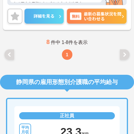
との両立を目指したい方にもおすすめです。
ご興味のある方には、面接対策ポイントなど、さら
最新の募集状況を問
に詳細をお話いたしますので、お気軽にご相談くだ
詳細を見る
無料
い合わせる
さい。
8
件中 1-8件を表示
1
静岡県の雇用形態別介護職の平均給与
正社員
23.3