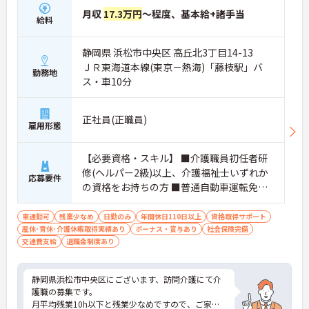
月収
17.3万円
～程度、基本給+諸手当
給料
静岡県 浜松市中央区 高丘北3丁目14-13
ＪＲ東海道本線(東京－熱海)「藤枝駅」バ
勤務地
ス・車10分
正社員(正職員)
雇用形態
【必要資格・スキル】 ■介護職員初任者研
修(ヘルパー2級)以上、介護福祉士いずれか
応募要件
の資格をお持ちの方 ■普通自動車運転免許
（AT限定可）
車通勤可
残業少なめ
日勤のみ
年間休日110日以上
資格取得サポート
産休･育休･介護休暇取得実績あり
ボーナス・賞与あり
社会保険完備
交通費支給
退職金制度あり
静岡県浜松市中央区にございます、訪問介護にて介
護職の募集です。
月平均残業10h以下と残業少なめですので、ご家庭