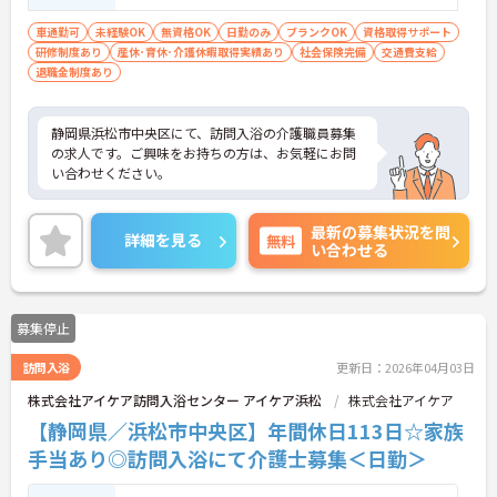
車通勤可
未経験OK
無資格OK
日勤のみ
ブランクOK
資格取得サポート
研修制度あり
産休･育休･介護休暇取得実績あり
社会保険完備
交通費支給
退職金制度あり
静岡県浜松市中央区にて、訪問入浴の介護職員募集
の求人です。ご興味をお持ちの方は、お気軽にお問
い合わせください。
最新の募集状況を問
詳細を見る
無料
い合わせる
募集停止
訪問入浴
更新日：2026年04月03日
株式会社アイケア訪問入浴センター アイケア浜松
株式会社アイケア
【静岡県／浜松市中央区】年間休日113日☆家族
手当あり◎訪問入浴にて介護士募集＜日勤＞