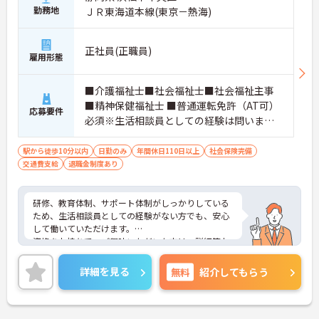
勤務地
ＪＲ東海道本線(東京－熱海)
正社員(正職員)
雇用形態
■介護福祉士■社会福祉士■社会福祉主事
■精神保健福祉士 ■普通運転免許（AT可）
応募要件
必須※生活相談員としての経験は問いませ
ん。未経験者歓迎
駅から徒歩10分以内
日勤のみ
年間休日110日以上
社会保険完備
交通費支給
退職金制度あり
研修、教育体制、サポート体制がしっかりしている
ため、生活相談員としての経験がない方でも、安心
して働いていただけます。
資格をお持ちで、ご興味いただいた方は、詳細等お
伝えいたしますので、ご連絡くださいませ。
詳細を見る
無料
紹介してもらう