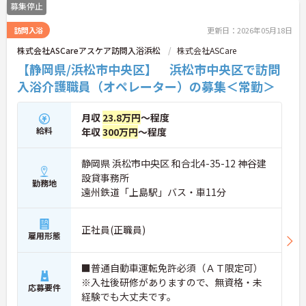
募集停止
訪問入浴
更新日：2026年05月18日
株式会社ASCareアスケア訪問入浴浜松
株式会社ASCare
【静岡県/浜松市中央区】 浜松市中央区で訪問
入浴介護職員（オペレーター）の募集＜常勤＞
月収
23.8万円
～程度
給料
年収
300万円
～程度
静岡県 浜松市中央区 和合北4-35-12 神谷建
設貸事務所
勤務地
遠州鉄道「上島駅」バス・車11分
正社員(正職員)
雇用形態
■普通自動車運転免許必須（ＡＴ限定可）
※入社後研修がありますので、無資格・未
応募要件
経験でも大丈夫です。