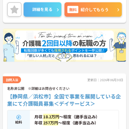
詳細を見る
無料
紹介してもらう
訪問入浴
更新日：2026年06月30日
名称非公開 ※詳細はお問合せください
【静岡県／浜松市】全国で事業を展開している企
業にて介護職員募集＜デイサービス＞
月収
18.2万円
～程度（諸手当込み）
給料
年収
257万円
～程度（諸手当込み）