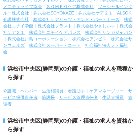
株式会社ベネッセスタイルケア
株式会社ツクイ
株式会社日本ア
メニティライフ協会
ＳＯＭＰＯケア株式会社
ソーシャルインク
ルー株式会社
株式会社SOYOKAZE
株式会社ケア２１
ALSOK
介護株式会社
株式会社ケアリッツ・アンド・パートナーズ
株式
会社ニチイ学館
株式会社ソラスト
株式会社やさしい手
株式会
社ケア２１
株式会社ニチイケアパレス
株式会社サンガジャパン
株式会社川島コーポレーション
株式会社アンビス
株式会社サ
ンウェルズ
株式会社スーパー・コート
社会福祉法人ノテ福祉
会
浜松市中央区(静岡県)の介護・福祉の求人を職種か
ら探す
介護職・ヘルパー
生活相談員
看護助手
ケアマネージャー
サ
ービス提供責任者
施設長
サービス管理責任者
生活支援員
管
理者
浜松市中央区(静岡県)の介護・福祉の求人を資格か
ら探す