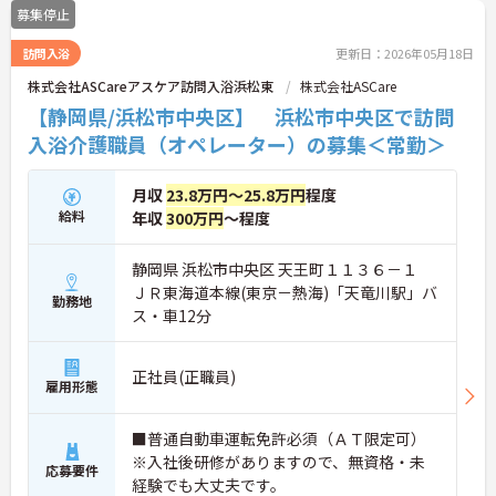
募集停止
訪問入浴
更新日：2026年05月18日
株式会社ASCareアスケア訪問入浴浜松東
株式会社ASCare
【静岡県/浜松市中央区】 浜松市中央区で訪問
入浴介護職員（オペレーター）の募集＜常勤＞
月収
23.8万円～25.8万円
程度
給料
年収
300万円
～程度
静岡県 浜松市中央区 天王町１１３６－１
ＪＲ東海道本線(東京－熱海)「天竜川駅」バ
勤務地
ス・車12分
正社員(正職員)
雇用形態
■普通自動車運転免許必須（ＡＴ限定可）
※入社後研修がありますので、無資格・未
応募要件
経験でも大丈夫です。