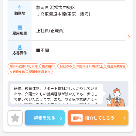
静岡県 浜松市中央区
勤務地
ＪＲ東海道本線(東京－熱海)
正社員(正職員)
雇用形態
■不問
応募要件
駅から徒歩10分以内
無資格OK
日勤のみ
年間休日110日以上
社会保険完備
交通費支給
退職金制度あり
研修、教育体制、サポート体制がしっかりしている
ため、介護士としの就業経験が浅い方でも、安心し
て働いていただけます。また、やる気や意欲さえあ
ればご応募に資格は必要ありません。ご興味をお持
ちの方には詳細の情報や面接のポイントをお伝えし
ますのでお気軽にお問い合わせくださいませ。
詳細を見る
無料
紹介してもらう