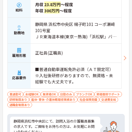
月収
23.8万円
～程度
給料
年収
300万円
～程度
静岡県 浜松市中央区 楊子町101 コーポ瀬﨑
101号室
勤務地
ＪＲ東海道本線(東京－熱海)「浜松駅」バ
ス・車8分
正社員(正職員)
雇用形態
■普通自動車運転免許必須（ＡＴ限定可）
※入社後研修がありますので、無資格・未
応募要件
経験でも大丈夫です。
車通勤可
未経験OK
無資格OK
日勤のみ
ブランクOK
資格取得サポート
研修制度あり
産休･育休･介護休暇取得実績あり
社会保険完備
交通費支給
退職金制度あり
静岡県浜松市中央区にて、訪問入浴の介護職員募集
の求人です。ご興味をお持ちの方は、お気軽にお問
い合わせください。