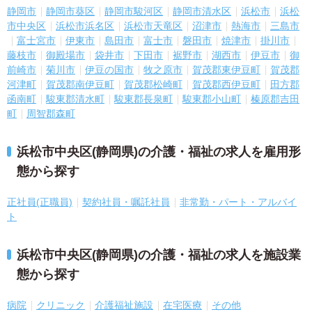
静岡市
静岡市葵区
静岡市駿河区
静岡市清水区
浜松市
浜松
市中央区
浜松市浜名区
浜松市天竜区
沼津市
熱海市
三島市
富士宮市
伊東市
島田市
富士市
磐田市
焼津市
掛川市
藤枝市
御殿場市
袋井市
下田市
裾野市
湖西市
伊豆市
御
前崎市
菊川市
伊豆の国市
牧之原市
賀茂郡東伊豆町
賀茂郡
河津町
賀茂郡南伊豆町
賀茂郡松崎町
賀茂郡西伊豆町
田方郡
函南町
駿東郡清水町
駿東郡長泉町
駿東郡小山町
榛原郡吉田
町
周智郡森町
浜松市中央区(静岡県)の介護・福祉の求人を雇用形
態から探す
正社員(正職員)
契約社員・嘱託社員
非常勤・パート・アルバイ
ト
浜松市中央区(静岡県)の介護・福祉の求人を施設業
態から探す
病院
クリニック
介護福祉施設
在宅医療
その他