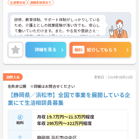
交通費支給
退職金制度あり
研修、教育体制、サポート体制がしっかりしている
ため、介護士としの就業経験が浅い方でも、安心し
て働いていただけます。また、やる気や意欲さえあ
ればご応募に資格は必要ありません。ご興味をお持
ちの方には詳細の情報や面接のポイントをお伝えし
ますのでお気軽にお問い合わせくださいませ。
詳細を見る
無料
紹介してもらう
訪問入浴
更新日：2024年08月26日
名称非公開 ※詳細はお問合せください
【静岡県／浜松市】全国で事業を展開している企
業にて生活相談員募集
月収
19.7万円～21.5万円
程度
給料
年収
295万円～322万円
程度
静岡県 浜松市中央区