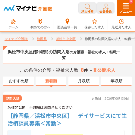
0
0
求人検索
会員登録
メニュー
ホーム
初めての方へ
面談会場一覧
保存した求人
最近見た求人
マイナビ介護職
静岡県
浜松市中央区
静岡県の訪問入浴の求人・転職一
浜松市中央区(静岡県)の訪問入浴
の介護職・福祉の求人・転職一
覧
8
この条件の介護・福祉求人数
非公開求人
件 ＋
おすすめ順
新着順
月収順
年収順
訪問入浴
更新日：2026年06月30日
名称非公開 ※詳細はお問合せください
【静岡県／浜松市中央区】 デイサービスにて生
活相談員募集＜常勤＞