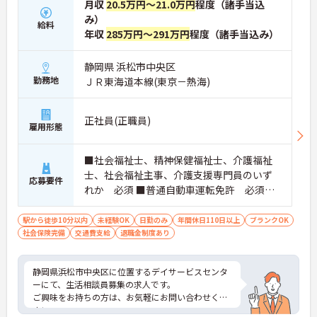
月収
20.5万円～21.0万円
程度（諸手当込
み）
給料
年収
285万円～291万円
程度（諸手当込み）
静岡県 浜松市中央区
勤務地
ＪＲ東海道本線(東京－熱海)
正社員(正職員)
雇用形態
■社会福祉士、精神保健福祉士、介護福祉
士、社会福祉主事、介護支援専門員のいず
応募要件
れか 必須 ■普通自動車運転免許 必須
（ＡＴ限定可） ■介護職、相談員の経験が
なくてもOK！
駅から徒歩10分以内
未経験OK
日勤のみ
年間休日110日以上
ブランクOK
社会保険完備
交通費支給
退職金制度あり
静岡県浜松市中央区に位置するデイサービスセンタ
ーにて、生活相談員募集の求人です。
ご興味をお持ちの方は、お気軽にお問い合わせくだ
さい。