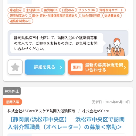
車通勤可
未経験OK
無資格OK
日勤のみ
ブランクOK
資格取得サポート
研修制度あり
産休･育休･介護休暇取得実績あり
社会保険完備
交通費支給
退職金制度あり
静岡県浜松市中央区にて、訪問入浴の介護職員募集
の求人です。ご興味をお持ちの方は、お気軽にお問
い合わせください。
最新の募集状況を問
詳細を見る
無料
い合わせる
募集停止
訪問入浴
更新日：2026年05月18日
株式会社ASCareアスケア訪問入浴浜松南
株式会社ASCare
【静岡県/浜松市中央区】 浜松市中央区で訪問
入浴介護職員（オペレーター）の募集＜常勤＞