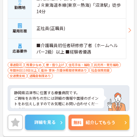
ＪＲ東海道本線(東京－熱海)「沼津駅」徒歩
勤務地
14分
正社員(正職員)
雇用形態
■介護職員初任者研修修了者（ホームヘル
応募要件
パー2級）以上 ■経験者優遇
車通勤可
残業少なめ
寮・借り上げ
住宅手当・補助
託児所・育児補助
年間休日110日以上
産休･育休･介護休暇取得実績あり
社会保険完備
交通費支給
退職金制度あり
静岡県沼津市に位置する療養病院です。
ご興味をお持ちの方には詳細の情報や面接のポイン
トをお伝えしますのでお気軽にお問い合わせくださ
いませ。
詳細を見る
無料
紹介してもらう