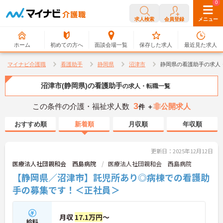
0
0
求人検索
会員登録
メニュー
ホーム
初めての方へ
面談会場一覧
保存した求人
最近見た求人
マイナビ介護職
看護助手
静岡県
沼津市
静岡県の看護助手の求人
沼津市(静岡県)の看護助手
の求人・転職一覧
3
この条件の介護・福祉求人数
非公開求人
件 ＋
おすすめ順
新着順
月収順
年収順
更新日：2025年12月12日
医療法人社団親和会 西島病院
医療法人社団親和会 西島病院
【静岡県／沼津市】託児所あり◎病棟での看護助
手の募集です！＜正社員＞
月収
17.1万円
～
給料