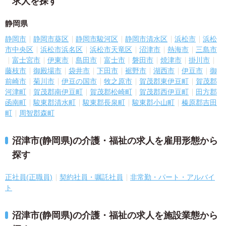
求人を探す
静岡県
静岡市
静岡市葵区
静岡市駿河区
静岡市清水区
浜松市
浜松
市中央区
浜松市浜名区
浜松市天竜区
沼津市
熱海市
三島市
富士宮市
伊東市
島田市
富士市
磐田市
焼津市
掛川市
藤枝市
御殿場市
袋井市
下田市
裾野市
湖西市
伊豆市
御
前崎市
菊川市
伊豆の国市
牧之原市
賀茂郡東伊豆町
賀茂郡
河津町
賀茂郡南伊豆町
賀茂郡松崎町
賀茂郡西伊豆町
田方郡
函南町
駿東郡清水町
駿東郡長泉町
駿東郡小山町
榛原郡吉田
町
周智郡森町
沼津市(静岡県)の介護・福祉の求人を雇用形態から
探す
正社員(正職員)
契約社員・嘱託社員
非常勤・パート・アルバイ
ト
沼津市(静岡県)の介護・福祉の求人を施設業態から