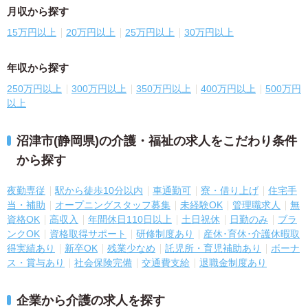
月収から探す
15万円以上
20万円以上
25万円以上
30万円以上
年収から探す
250万円以上
300万円以上
350万円以上
400万円以上
500万円
以上
沼津市(静岡県)の介護・福祉の求人をこだわり条件
から探す
夜勤専従
駅から徒歩10分以内
車通勤可
寮・借り上げ
住宅手
当・補助
オープニングスタッフ募集
未経験OK
管理職求人
無
資格OK
高収入
年間休日110日以上
土日祝休
日勤のみ
ブラ
ンクOK
資格取得サポート
研修制度あり
産休･育休･介護休暇取
得実績あり
新卒OK
残業少なめ
託児所・育児補助あり
ボーナ
ス・賞与あり
社会保険完備
交通費支給
退職金制度あり
企業から介護の求人を探す