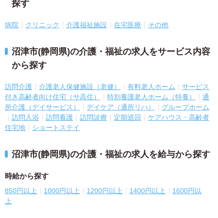
探す
病院
クリニック
介護福祉施設
在宅医療
その他
沼津市(静岡県)の介護・福祉の求人をサービス内容
から探す
訪問介護
介護老人保健施設（老健）
有料老人ホーム
サービス
付き高齢者向け住宅（サ高住）
特別養護老人ホーム（特養）
通
所介護（デイサービス）
デイケア（通所リハ）
グループホーム
訪問入浴
訪問看護
訪問診療
定期巡回
ケアハウス・高齢者
住宅地
ショートステイ
沼津市(静岡県)の介護・福祉の求人を給与から探す
時給から探す
850円以上
1000円以上
1200円以上
1400円以上
1600円以
上