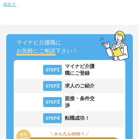
福祉士
マイナビ介護職に
お気軽にご相談
下さい！
マイナビ介護
1
STEP
職にご登録
2
求人のご紹介
STEP
面接・条件交
3
STEP
渉
4
転職成功！
STEP