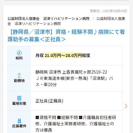
更新日：2025年06月05日
公益財団法人復康会 沼津リハビリテーション病院
公益財団法人復康
会 沼津リハビリテーション病院
【静岡県／沼津市】資格・経験不問♪病院にて看
護助手の募集＜正社員＞
月収
21.0万円～28.0万円
程度
給料
静岡県 沼津市 上香貫蔓陀ヶ原2510-22
ＪＲ東海道本線(東京－熱海)「沼津駅」バ
勤務地
ス・車10分
正社員(正職員)
雇用形態
■資格不問 ■経験不問 ■介護職員初任者研
修、介護福祉士実務者研修、介護福祉士の
応募要件
方は優遇