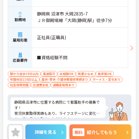
静岡県 沼津市 大岡2835-7
勤務地
ＪＲ御殿場線「大岡(静岡)駅」徒歩7分
正社員(正職員)
雇用形態
■資格経験不問
応募要件
駅から徒歩10分以内
車通勤可
未経験OK
残業少なめ
無資格OK
年間休日110日以上
産休･育休･介護休暇取得実績あり
ボーナス・賞与あり
社会保険完備
交通費支給
退職金制度あり
静岡県沼津市に位置する病院にて看護助手の募集で
す！
育児休業取得実績もあり、ライフステージに変化が
あっても長くお勤めいただけます。
ご興味ある方には、面接対策ポイントなど、さらに
詳細をお話しいたしますのでお気軽にご相談くださ
詳細を見る
無料
紹介してもらう
い！