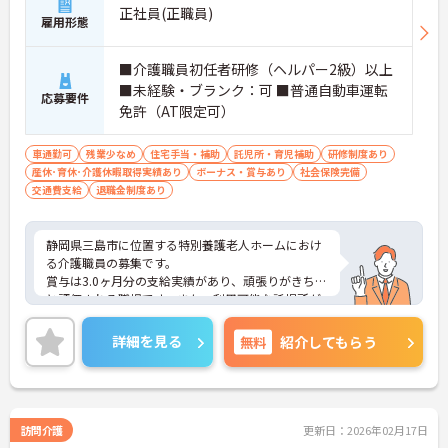
正社員(正職員)
雇用形態
■介護職員初任者研修（ヘルパー2級）以上
■未経験・ブランク：可 ■普通自動車運転
応募要件
免許（AT限定可）
車通勤可
残業少なめ
住宅手当・補助
託児所・育児補助
研修制度あり
産休･育休･介護休暇取得実績あり
ボーナス・賞与あり
社会保険完備
交通費支給
退職金制度あり
静岡県三島市に位置する特別養護老人ホームにおけ
る介護職員の募集です。
賞与は3.0ヶ月分の支給実績があり、頑張りがきちん
と評価される職場です。また、利用可能な託児所が
あり、子育て世代の方も安心してご勤務いただけま
す。
詳細を見る
無料
紹介してもらう
ご興味のある方には、面接対策ポイントなど、さら
に詳細をお話しいたしますのでお気軽にご相談くだ
さい！
訪問介護
更新日：2026年02月17日