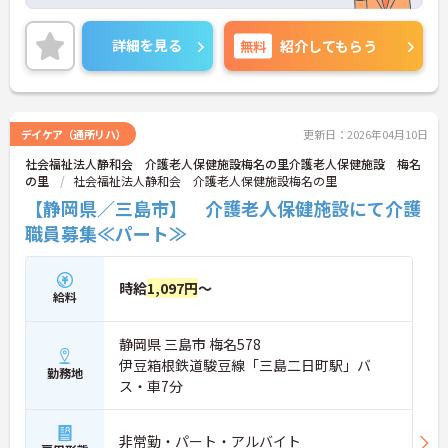
年間休日は115日もあり、プライベートを大切にし
ながらご勤務いただけます。ご利用者一人ひとりに
詳細を見る
無料
紹介してもらう
寄り添って介護サービスの提供を行っていただける
方を募集しています。
ご興味のある方には、面接対策ポイントなど、さら
に詳細をお話しいたしますのでお気軽にご相談くだ
デイケア（通所リハ）
更新日：2026年04月10日
さい！
社会福祉法人静和会 介護老人保健施設梅名の里介護老人保健施設 梅名
の里
社会福祉法人静和会 介護老人保健施設梅名の里
【静岡県／三島市】 介護老人保健施設にて介護
職員募集≪パート≫
時給
1,097円
～
給料
静岡県 三島市 梅名578
伊豆箱根鉄道駿豆線「三島二日町駅」バ
勤務地
ス・車7分
非常勤・パート・アルバイト