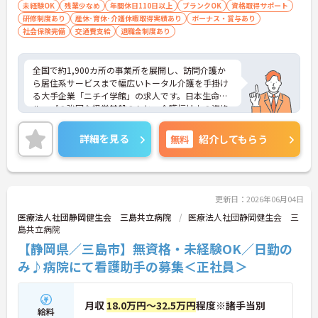
未経験OK
残業少なめ
年間休日110日以上
ブランクOK
資格取得サポート
研修制度あり
産休･育休･介護休暇取得実績あり
ボーナス・賞与あり
社会保険完備
交通費支給
退職金制度あり
全国で約1,900カ所の事業所を展開し、訪問介護か
ら居住系サービスまで幅広いトータル介護を手掛け
る大手企業「ニチイ学館」の求人です。日本生命グ
ループの強固な経営基盤のもと、介護福祉士の資格
を最大限に活かしてキャリアアップできる環境が整
っています。毎月1万8000円の資格手当が支給され
詳細を見る
無料
紹介してもらう
るだけでなく、将来的にサービス管理者や拠点管理
者、ケアマネジャーへと進むための「サービス管理
者研修」等の充実した支援制度が魅力です。20～30
代が成長を実感できる明確なキャリアマップがある
一方で、40～60代の方も安心できる最大2万円の勤
更新日：2026年06月04日
続年数手当や退職金制度などの福利厚生を完備して
医療法人社団静岡健生会 三島共立病院
医療法人社団静岡健生会 三
います。企業主導型保育所の利用や10～18歳のお子
島共立病院
様への子ども手当などライフステージの変化にも対
【静岡県／三島市】無資格・未経験OK／日勤の
応しており、グループホームでの1対1の丁寧なケア
という現場のやりがいを感じながら、確かなキャリ
み♪病院にて看護助手の募集＜正社員＞
アと長期的な働きやすさの両方を手に入れられる職
場です。
月収
18.0万円～32.5万円
程度※諸手当別
給料
＜介護福祉士の資格を活かし、さらなる高みを目指