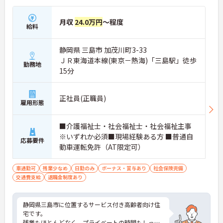
月収
24.0万円
～程度
給料
静岡県 三島市 加茂川町3-33
ＪＲ東海道本線(東京－熱海)「三島駅」徒歩
勤務地
15分
正社員(正職員)
雇用形態
■介護福祉士・社会福祉士・社会福祉主事
※いずれか必須■現場経験ある方 ■普通自
応募要件
動車運転免許（AT限定可）
車通勤可
残業少なめ
日勤のみ
ボーナス・賞与あり
社会保険完備
交通費支給
退職金制度あり
静岡県三島市に位置するサービス付き高齢者向け住
宅です。
残業もほとんどなく、プライベートの時間もしっか