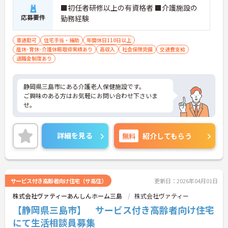
■初任者研修以上の有資格者 ■介護施設の
応募要件
勤務経験
車通勤可
住宅手当・補助
年間休日110日以上
産休･育休･介護休暇取得実績あり
高収入
社会保険完備
交通費支給
退職金制度あり
静岡県三島市にある介護老人保健施設です。
ご興味のある方はお気軽にお問い合わせ下さいま
せ。
詳細を見る
無料
紹介してもらう
サービス付き高齢者向け住宅（サ高住）
更新日：2026年04月01日
株式会社ヴァティーあんしんホーム三島
株式会社ヴァティー
【静岡県三島市】 サービス付き高齢者向け住宅
にて生活相談員募集