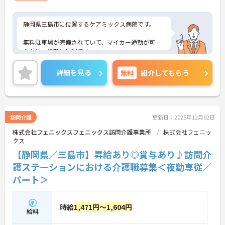
静岡県三島市に位置するケアミックス病院です。
無料駐車場が完備されていて、マイカー通勤が可能
なため、通勤に便利です。
お持ちの資格や経験を活かして、転職後即戦力とし
詳細を見る
無料
紹介してもらう
て活躍できる環境があります。
ご興味をお持ちの方はお気軽にお問い合わせくださ
い。
訪問介護
更新日：2025年12月02日
株式会社フェニックスフェニックス訪問介護事業所
株式会社フェニッ
クス
【静岡県／三島市】昇給あり◎賞与あり♪訪問介
護ステーションにおける介護職募集＜夜勤専従／
パート＞
時給
1,471円～1,604円
給料