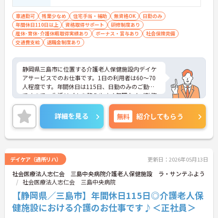
車通勤可
残業少なめ
住宅手当・補助
無資格OK
日勤のみ
年間休日110日以上
資格取得サポート
研修制度あり
産休･育休･介護休暇取得実績あり
ボーナス・賞与あり
社会保険完備
交通費支給
退職金制度あり
静岡県三島市に位置する介護老人保健施設内デイケ
アサービスでのお仕事です。1日の利用者は60～70
人程度です。年間休日は115日、日勤のみのご勤務
ですので、生活リズムを整えやすく無理なくご勤務
いただけます。介護福祉士をお持ちの方には手当も
支給されます♪ご興味のある方には、面接対策ポイ
詳細を見る
無料
紹介してもらう
ントなど、さらに詳細をお話しいたしますのでお気
軽にご相談ください！
デイケア（通所リハ）
更新日：2026年05月13日
社会医療法人志仁会 三島中央病院介護老人保健施設 ラ・サンテふよう
社会医療法人志仁会 三島中央病院
【静岡県／三島市】年間休日115日◎介護老人保
健施設における介護のお仕事です♪＜正社員＞