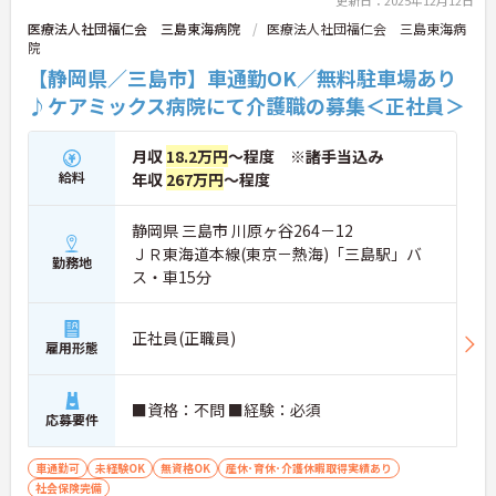
更新日：2025年12月12日
医療法人社団福仁会 三島東海病院
医療法人社団福仁会 三島東海病
院
【静岡県／三島市】車通勤OK／無料駐車場あり
♪ケアミックス病院にて介護職の募集＜正社員＞
月収
18.2万円
～程度 ※諸手当込み
給料
年収
267万円
～程度
静岡県 三島市 川原ヶ谷264－12
ＪＲ東海道本線(東京－熱海)「三島駅」バ
勤務地
ス・車15分
正社員(正職員)
雇用形態
■資格：不問 ■経験：必須
応募要件
車通勤可
未経験OK
無資格OK
産休･育休･介護休暇取得実績あり
社会保険完備