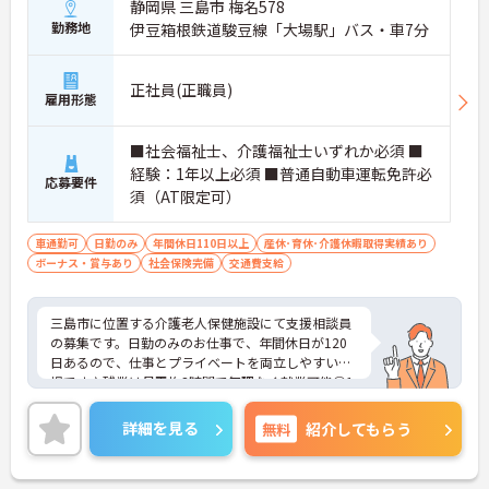
静岡県 三島市 梅名578
勤務地
伊豆箱根鉄道駿豆線「大場駅」バス・車7分
正社員(正職員)
雇用形態
■社会福祉士、介護福祉士いずれか必須 ■
経験：1年以上必須 ■普通自動車運転免許必
応募要件
須（AT限定可）
車通勤可
日勤のみ
年間休日110日以上
産休･育休･介護休暇取得実績あり
ボーナス・賞与あり
社会保険完備
交通費支給
三島市に位置する介護老人保健施設にて支援相談員
の募集です。日勤のみのお仕事で、年間休日が120
日あるので、仕事とプライベートを両立しやすい職
場です♪残業は月平均3時間で無理なく就業可能◎1
7時半終業なので、退勤後もプライベートの時間や
ご家庭の時間を充実させることができます！お持ち
詳細を見る
無料
紹介してもらう
の業務経験や資格をぜひ職場で活かしてみません
か？ご興味ある方は面接ポイントをお伝えしますの
で、お気軽にご連絡ください。