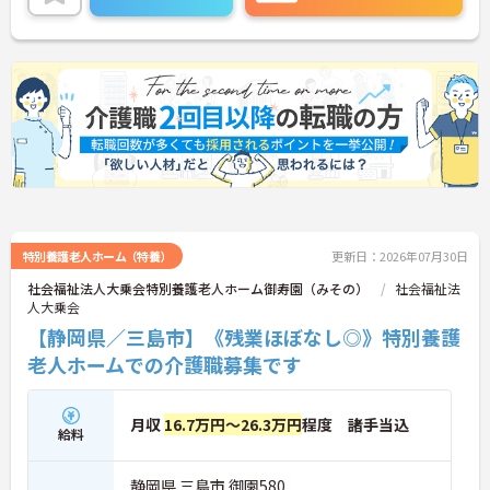
特別養護老人ホーム（特養）
更新日：2026年07月30日
社会福祉法人大乗会特別養護老人ホーム御寿園（みその）
社会福祉法
人大乗会
【静岡県／三島市】《残業ほぼなし◎》特別養護
老人ホームでの介護職募集です
月収
16.7万円～26.3万円
程度 諸手当込
給料
静岡県 三島市 御園580