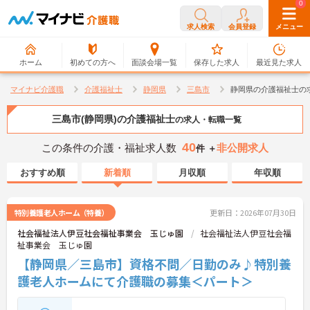
0
0
求人検索
会員登録
メニュー
ホーム
初めての方へ
面談会場一覧
保存した求人
最近見た求人
マイナビ介護職
介護福祉士
静岡県
三島市
静岡県の介護福祉士の
三島市(静岡県)の介護福祉士
の求人・転職一覧
40
この条件の介護・福祉求人数
非公開求人
件 ＋
おすすめ順
新着順
月収順
年収順
特別養護老人ホーム（特養）
更新日：2026年07月30日
社会福祉法人伊豆社会福祉事業会 玉じゅ園
社会福祉法人伊豆社会福
祉事業会 玉じゅ園
【静岡県／三島市】資格不問／日勤のみ♪特別養
護老人ホームにて介護職の募集＜パート＞