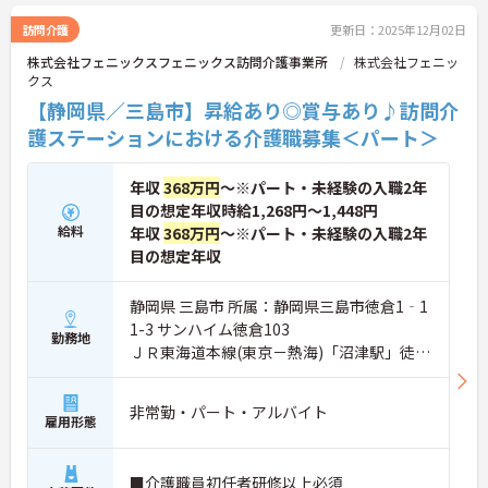
訪問介護
更新日：2025年12月02日
株式会社フェニックスフェニックス訪問介護事業所
株式会社フェニッ
クス
【静岡県／三島市】昇給あり◎賞与あり♪訪問介
護ステーションにおける介護職募集＜パート＞
年収
368万円
～※パート・未経験の入職2年
目の想定年収時給1,268円～1,448円
給料
年収
368万円
～※パート・未経験の入職2年
目の想定年収
静岡県 三島市 所属：静岡県三島市徳倉1‐1
1-3 サンハイム徳倉103
勤務地
ＪＲ東海道本線(東京－熱海)「沼津駅」徒歩
15分
非常勤・パート・アルバイト
雇用形態
■介護職員初任者研修以上必須