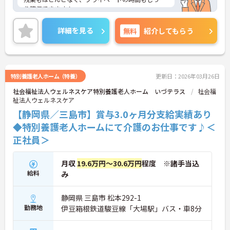
り確保できます！
ご興味をお持ちの方には詳細の情報や面接のポイン
トをお伝えしますのでお気軽にお問い合わせくださ
詳細を見る
無料
紹介してもらう
いませ。
特別養護老人ホーム（特養）
更新日：2026年03月26日
社会福祉法人ウェルネスケア特別養護老人ホーム いづテラス
社会福
祉法人ウェルネスケア
【静岡県／三島市】賞与3.0ヶ月分支給実績あり
◆特別養護老人ホームにて介護のお仕事です♪＜
正社員＞
月収
19.6万円～30.6万円
程度 ※諸手当込
給料
み
静岡県 三島市 松本292-1
勤務地
伊豆箱根鉄道駿豆線「大場駅」バス・車8分