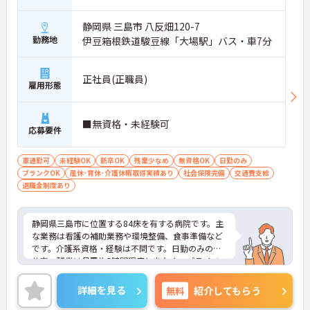
せる環境です＞大手ならではの丁寧な拠点研修や半
年間のOJTがあり、新しい職場への不安をしっかり
静岡県 三島市 八反畑120-7
解消できます。1ユニット9名の少人数制グループホ
勤務地
伊豆箱根鉄道駿豆線「大場駅」バス・車7分
ームのため、お客様と1対1で深く関わるケアが叶う
のも大きな魅力。ゆくゆくはサービス管理者研修を
受講し、施設長やケアマネジャーへステップアップ
正社員(正職員)
できる明確なキャリアマップが用意されています
雇用形態
＜手厚い子育て支援！プライベートも大切にできる
環境＞ 「ワークライフバランスを重視する方にも大
変おすすめの求人です。希望を考慮したシフト作成
■無資格・未経験可
応募要件
や半日単位で取得できる有給休暇など、無理なく働
ける体制が整っています。特に子育て支援が手厚
く、10～18歳のお子様を対象とした『子ども手当』
車通勤可
未経験OK
新卒OK
残業少なめ
無資格OK
日勤のみ
や、企業主導型保育所の利用手当（月1万円）など
ブランクOK
産休･育休･介護休暇取得実績あり
社会保険完備
交通費支給
も充実！ご家族の急な体調不良時には家族愛休暇も
退職金制度あり
利用でき、ライフステージが変わっても安心のサポ
ート体制です。
静岡県三島市に位置する84床を有する病院です。主
な業務は看護の補助業務や環境整備、食事準備など
です。介護系資格・経験は不問です。日勤のみのお
仕事、残業は月平均5時間程度と少なく、プライベ
ートも大切にしながら働くことができます。ご興味
をお持ちの方はお気軽にお問い合わせください。
詳細を見る
無料
紹介してもらう