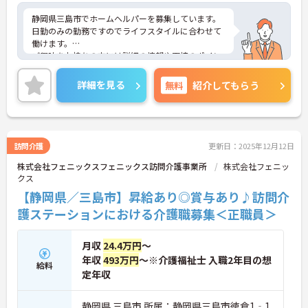
静岡県三島市でホームヘルパーを募集しています。
日勤のみの勤務ですのでライフスタイルに合わせて
働けます。
ご興味をお持ちの方には詳細の情報や面接のポイン
トをお伝えしますのでお気軽にお問い合わせくださ
いませ。
詳細を見る
無料
紹介してもらう
訪問介護
更新日：2025年12月12日
株式会社フェニックスフェニックス訪問介護事業所
株式会社フェニッ
クス
【静岡県／三島市】昇給あり◎賞与あり♪訪問介
護ステーションにおける介護職募集＜正職員＞
月収
24.4万円
～
年収
493万円
～※介護福祉士 入職2年目の想
給料
定年収
静岡県 三島市 所属：静岡県三島市徳倉1‐1