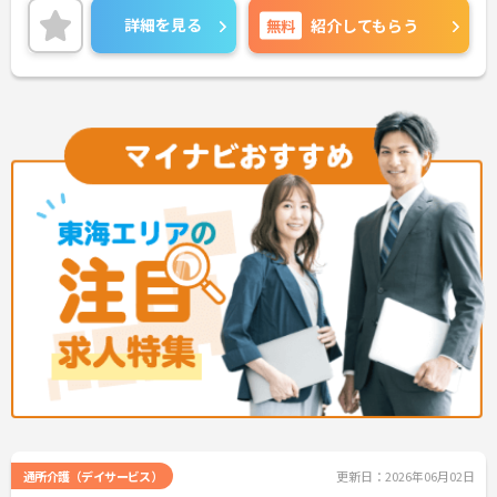
日勤のみの勤務で残業時間も月間平均2時間程度と
詳細を見る
無料
紹介してもらう
少ないのでご家庭をお持ちの方でも働きやすい環境
です。興味のある方は是非ご応募ください。
通所介護（デイサービス）
更新日：2026年06月02日