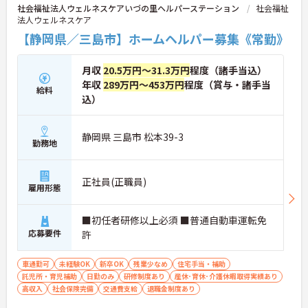
社会福祉法人ウェルネスケアいづの里ヘルパーステーション
社会福祉
法人ウェルネスケア
【静岡県／三島市】ホームヘルパー募集《常勤》
月収
20.5万円～31.3万円
程度（諸手当込）
年収
289万円～453万円
程度（賞与・諸手当
給料
込）
静岡県 三島市 松本39-3
勤務地
正社員(正職員)
雇用形態
■初任者研修以上必須 ■普通自動車運転免
応募要件
許
車通勤可
未経験OK
新卒OK
残業少なめ
住宅手当・補助
託児所・育児補助
日勤のみ
研修制度あり
産休･育休･介護休暇取得実績あり
高収入
社会保険完備
交通費支給
退職金制度あり