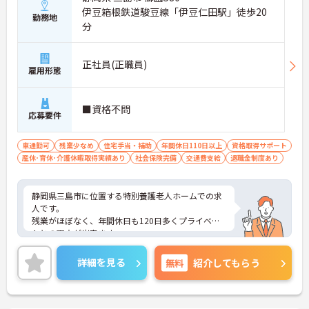
伊豆箱根鉄道駿豆線「伊豆仁田駅」徒歩20
勤務地
分
正社員(正職員)
雇用形態
■資格不問
応募要件
車通勤可
残業少なめ
住宅手当・補助
年間休日110日以上
資格取得サポート
産休･育休･介護休暇取得実績あり
社会保険完備
交通費支給
退職金制度あり
静岡県三島市に位置する特別養護老人ホームでの求
人です。
残業がほぼなく、年間休日も120日多くプライベー
トとの両立が出来ます。
ご興味ある方はお気軽にお問い合わせください。
詳細を見る
無料
紹介してもらう