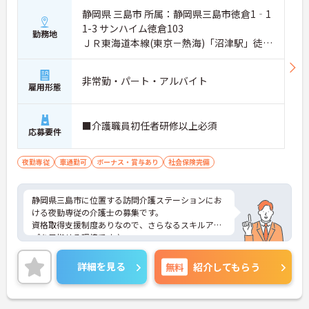
静岡県 三島市 所属：静岡県三島市徳倉1‐1
1-3 サンハイム徳倉103
勤務地
ＪＲ東海道本線(東京－熱海)「沼津駅」徒歩
15分
非常勤・パート・アルバイト
雇用形態
■介護職員初任者研修以上必須
応募要件
夜勤専従
車通勤可
ボーナス・賞与あり
社会保険完備
静岡県三島市に位置する訪問介護ステーションにお
ける夜勤専従の介護士の募集です。
資格取得支援制度ありなので、さらなるスキルアッ
プを目指せる環境です♪
産休・育休制度や、子育て支援補助金制度など、長
く働ける福利厚生が整っています◎
詳細を見る
無料
紹介してもらう
ご興味のある方には面接ポイントなどお伝えします
ので、お気軽にお問い合わせください！