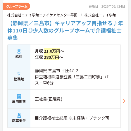
グループホーム
更新日：2026年06月24日
株式会社ニチイ学館ニチイケアセンター平田
株式会社ニチイ学館
【静岡県／三島市】キャリアアップ目指せる♪年
休110日◎少人数のグループホームで介護福祉士
募集
月収
21.0万円
～
給料
年収
280万円
～
静岡県 三島市 平田47-2
伊豆箱根鉄道駿豆線「三島二日町駅」バ
勤務地
ス・車6分
正社員(正職員)
雇用形態
■介護福祉士必須 ※未経験・ブランク可
応募要件