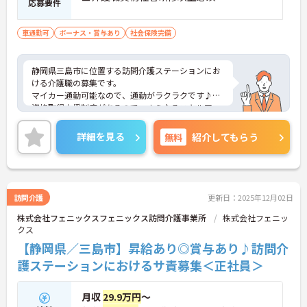
応募要件
車通勤可
ボーナス・賞与あり
社会保険完備
静岡県三島市に位置する訪問介護ステーションにお
ける介護職の募集です。
マイカー通勤可能なので、通勤がラクラクです♪
資格取得支援制度があるので、さらなるスキルアッ
プを目指せる環境です◎
ご興味のある方には面接ポイントなどお伝えします
詳細を見る
無料
紹介してもらう
のでお気軽にお問い合わせください！
訪問介護
更新日：2025年12月02日
株式会社フェニックスフェニックス訪問介護事業所
株式会社フェニッ
クス
【静岡県／三島市】昇給あり◎賞与あり♪訪問介
護ステーションにおけるサ責募集＜正社員＞
月収
29.9万円
～