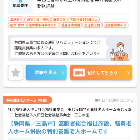
応募要件
勤務経験
車通勤可
住宅手当・補助
日勤のみ
年間休日110日以上
産休･育休･介護休暇取得実績あり
社会保険完備
交通費支給
退職金制度あり
静岡県三島市にある通所リハビリテーションにて介
護職員募集の求人です。
ご興味のある方はお気軽にお問い合わせ下さいま
せ。
詳細を見る
無料
紹介してもらう
特別養護老人ホーム（特養）
更新日：2026年06月04日
社会福祉法人伊豆社会福祉事業会 玉じゅ園特別養護老人ホーム玉じゅ園
社会福祉法人伊豆社会福祉事業会 玉じゅ園
【静岡県／三島市】高齢者総合福祉施設、軽費老
人ホーム併設の特別養護老人ホームです