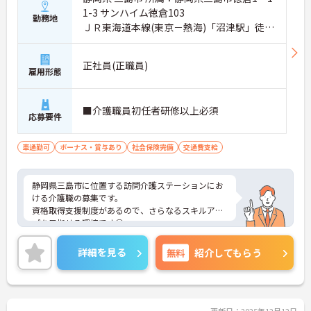
1-3 サンハイム徳倉103
勤務地
ＪＲ東海道本線(東京－熱海)「沼津駅」徒歩
15分
正社員(正職員)
雇用形態
■介護職員初任者研修以上必須
応募要件
車通勤可
ボーナス・賞与あり
社会保険完備
交通費支給
静岡県三島市に位置する訪問介護ステーションにお
ける介護職の募集です。
資格取得支援制度があるので、さらなるスキルアッ
プを目指せる環境です◎
マイカー通勤可能なので、通勤がラクラクです♪
ご興味のある方には面接ポイントなどお伝えします
詳細を見る
無料
紹介してもらう
のでお気軽にお問い合わせください！