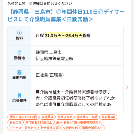
名称非公開 ※詳細はお問合せください
【静岡県／三島市】◎年間休日110日◎デイサー
ビスにて介護職員募集＜日勤常勤＞
月収
21.3万円～26.4万円
程度
給料
静岡県 三島市
勤務地
伊豆箱根鉄道駿豆線
正社員(正職員)
雇用形態
■介護福祉士・介護職員実務者研修修了
者・介護職員初任者研修修了者※いずれか
応募要件
あれば尚可■介護職員としての経験※あれ
ば尚可■無資格OK ■普通自動車運転免許
（AT限定可※必須）
駅から徒歩10分以内
車通勤可
残業少なめ
住宅手当・補助
無資格OK
日勤のみ
年間休日110日以上
産休･育休･介護休暇取得実績あり
ボーナス・賞与あり
社会保険完備
交通費支給
退職金制度あり