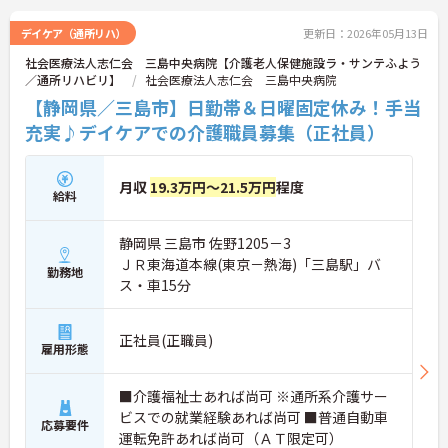
デイケア（通所リハ）
更新日：2026年05月13日
社会医療法人志仁会 三島中央病院【介護老人保健施設ラ・サンテふよう
／通所リハビリ】
社会医療法人志仁会 三島中央病院
【静岡県／三島市】日勤帯＆日曜固定休み！手当
充実♪デイケアでの介護職員募集（正社員）
月収
19.3万円～21.5万円
程度
給料
静岡県 三島市 佐野1205－3
ＪＲ東海道本線(東京－熱海)「三島駅」バ
勤務地
ス・車15分
正社員(正職員)
雇用形態
■介護福祉士あれば尚可 ※通所系介護サー
ビスでの就業経験あれば尚可 ■普通自動車
応募要件
運転免許あれば尚可（ＡＴ限定可）