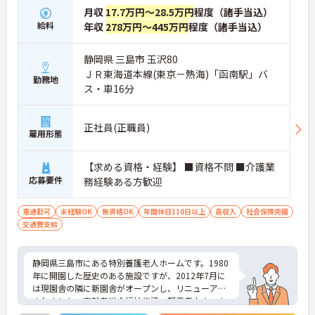
月収
17.7万円～28.5万円
程度（諸手当込）
給料
年収
278万円～445万円
程度（諸手当込）
静岡県 三島市 玉沢80
ＪＲ東海道本線(東京－熱海)「函南駅」バ
勤務地
ス・車16分
正社員(正職員)
雇用形態
【求める資格・経験】 ■資格不問 ■介護業
応募要件
務経験ある方歓迎
車通勤可
未経験OK
無資格OK
年間休日110日以上
高収入
社会保険完備
交通費支給
静岡県三島市にある特別養護老人ホームです。1980
年に開園した歴史のある施設ですが、2012年7月に
は現園舎の隣に新園舎がオープンし、リニューアル
されました。高齢者総合福祉施設、軽費老人ホーム
併設も併設されています。