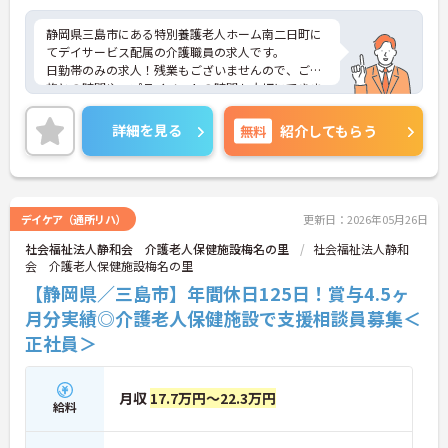
静岡県三島市にある特別養護老人ホーム南二日町に
てデイサービス配属の介護職員の求人です。
日勤帯のみの求人！残業もございませんので、ご家
族との時間や、プライベートの時間も大切にできま
す◎
最寄駅から徒歩圏内！公共交通機関での通勤も可能
詳細を見る
無料
紹介してもらう
◎マイカー通勤もOK、無料駐車場もございます！毎
日の通勤も楽々です♪
ご興味をお持ちの方はお気軽にお問合せ下さい。
デイケア（通所リハ）
更新日：2026年05月26日
社会福祉法人静和会 介護老人保健施設梅名の里
社会福祉法人静和
会 介護老人保健施設梅名の里
【静岡県／三島市】年間休日125日！賞与4.5ヶ
月分実績◎介護老人保健施設で支援相談員募集＜
正社員＞
月収
17.7万円～22.3万円
給料