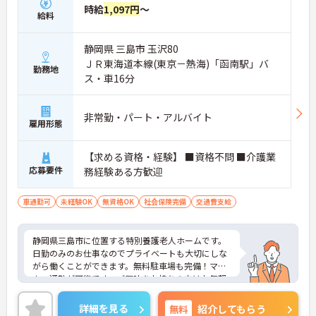
時給
1,097円
～
給料
静岡県 三島市 玉沢80
ＪＲ東海道本線(東京－熱海)「函南駅」バ
勤務地
ス・車16分
非常勤・パート・アルバイト
雇用形態
【求める資格・経験】 ■資格不問 ■介護業
応募要件
務経験ある方歓迎
車通勤可
未経験OK
無資格OK
社会保険完備
交通費支給
静岡県三島市に位置する特別養護老人ホームです。
日勤のみのお仕事なのでプライベートも大切にしな
がら働くことができます。無料駐車場も完備！マイ
カー通勤が可能です。ご興味をお持ちの方はお気軽
にお問い合わせください。
詳細を見る
無料
紹介してもらう