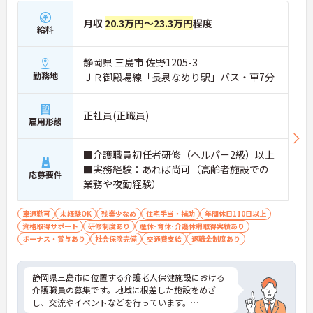
月収
20.3万円～23.3万円
程度
給料
静岡県 三島市 佐野1205-3
勤務地
ＪＲ御殿場線「長泉なめり駅」バス・車7分
正社員(正職員)
雇用形態
■介護職員初任者研修（ヘルパー2級）以上
■実務経験：あれば尚可（高齢者施設での
応募要件
業務や夜勤経験）
車通勤可
未経験OK
残業少なめ
住宅手当・補助
年間休日110日以上
資格取得サポート
研修制度あり
産休･育休･介護休暇取得実績あり
ボーナス・賞与あり
社会保険完備
交通費支給
退職金制度あり
静岡県三島市に位置する介護老人保健施設における
介護職員の募集です。地域に根差した施設をめざ
し、交流やイベントなどを行っています。