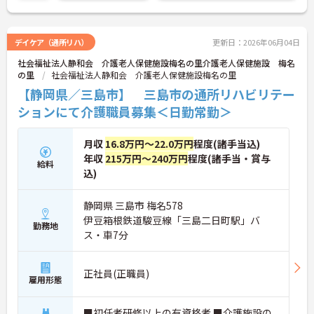
デイケア（通所リハ）
更新日：2026年06月04日
社会福祉法人静和会 介護老人保健施設梅名の里介護老人保健施設 梅名
の里
社会福祉法人静和会 介護老人保健施設梅名の里
【静岡県／三島市】 三島市の通所リハビリテー
ションにて介護職員募集＜日勤常勤＞
月収
16.8万円～22.0万円
程度(諸手当込)
年収
215万円～240万円
程度(諸手当・賞与
給料
込)
静岡県 三島市 梅名578
伊豆箱根鉄道駿豆線「三島二日町駅」バ
勤務地
ス・車7分
正社員(正職員)
雇用形態
■初任者研修以上の有資格者 ■介護施設の