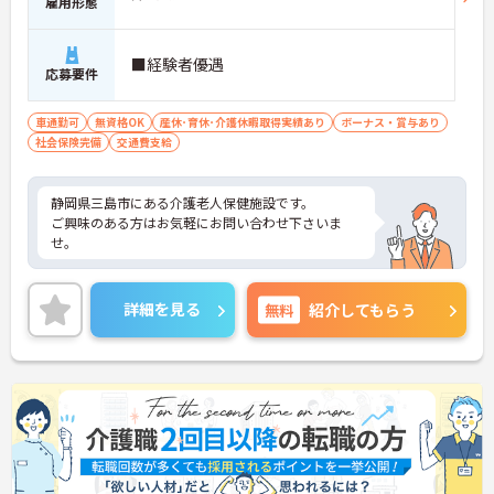
雇用形態
■経験者優遇
応募要件
車通勤可
無資格OK
産休･育休･介護休暇取得実績あり
ボーナス・賞与あり
社会保険完備
交通費支給
静岡県三島市にある介護老人保健施設です。
ご興味のある方はお気軽にお問い合わせ下さいま
せ。
詳細を見る
無料
紹介してもらう