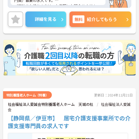
門員）募集の求人です。
ご興味をお持ちの方は、お気軽にお問合せくださ
い。
詳細を見る
無料
紹介してもらう
特別養護老人ホーム（特養）
更新日：2024年11月21日
社会福祉法人愛誠会特別養護老人ホーム 天城の杜
社会福祉法人愛誠
会
【静岡県／伊豆市】 居宅介護支援事業所での介
護支援専門員の求人です