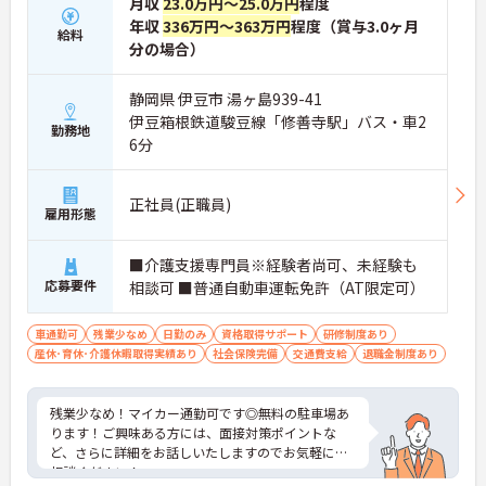
月収
23.0万円～25.0万円
程度
年収
336万円～363万円
程度（賞与3.0ヶ月
給料
分の場合）
静岡県 伊豆市 湯ヶ島939-41
伊豆箱根鉄道駿豆線「修善寺駅」バス・車2
勤務地
6分
正社員(正職員)
雇用形態
■介護支援専門員※経験者尚可、未経験も
応募要件
相談可 ■普通自動車運転免許（AT限定可）
車通勤可
残業少なめ
日勤のみ
資格取得サポート
研修制度あり
産休･育休･介護休暇取得実績あり
社会保険完備
交通費支給
退職金制度あり
残業少なめ！マイカー通勤可です◎無料の駐車場あ
ります！ご興味ある方には、面接対策ポイントな
ど、さらに詳細をお話しいたしますのでお気軽にご
相談ください！