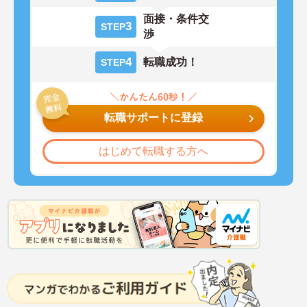
面接・条件交
3
STEP
渉
4
転職成功！
STEP
転職サポートに登録
はじめて転職する方へ