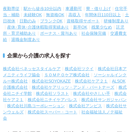
夜勤専従
駅から徒歩10分以内
車通勤可
寮・借り上げ
住宅手
当・補助
未経験OK
無資格OK
高収入
年間休日110日以上
土
日祝休
日勤のみ
ブランクOK
資格取得サポート
研修制度あり
産休･育休･介護休暇取得実績あり
新卒OK
残業少なめ
託児
所・育児補助あり
ボーナス・賞与あり
社会保険完備
交通費支
給
退職金制度あり
企業から介護の求人を探す
株式会社ベネッセスタイルケア
株式会社ツクイ
株式会社日本ア
メニティライフ協会
ＳＯＭＰＯケア株式会社
ソーシャルインク
ルー株式会社
株式会社SOYOKAZE
株式会社ケア２１
ALSOK
介護株式会社
株式会社ケアリッツ・アンド・パートナーズ
株式
会社ニチイ学館
株式会社ソラスト
株式会社やさしい手
株式会
社ケア２１
株式会社ニチイケアパレス
株式会社サンガジャパン
株式会社川島コーポレーション
株式会社アンビス
株式会社サ
ンウェルズ
株式会社スーパー・コート
社会福祉法人ノテ福祉
会