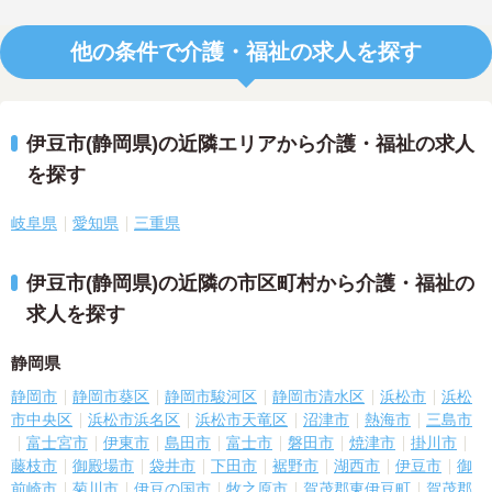
他の条件で介護・福祉の求人を探す
伊豆市(静岡県)の近隣エリアから介護・福祉の求人
を探す
岐阜県
愛知県
三重県
伊豆市(静岡県)の近隣の市区町村から介護・福祉の
求人を探す
静岡県
静岡市
静岡市葵区
静岡市駿河区
静岡市清水区
浜松市
浜松
市中央区
浜松市浜名区
浜松市天竜区
沼津市
熱海市
三島市
富士宮市
伊東市
島田市
富士市
磐田市
焼津市
掛川市
藤枝市
御殿場市
袋井市
下田市
裾野市
湖西市
伊豆市
御
前崎市
菊川市
伊豆の国市
牧之原市
賀茂郡東伊豆町
賀茂郡