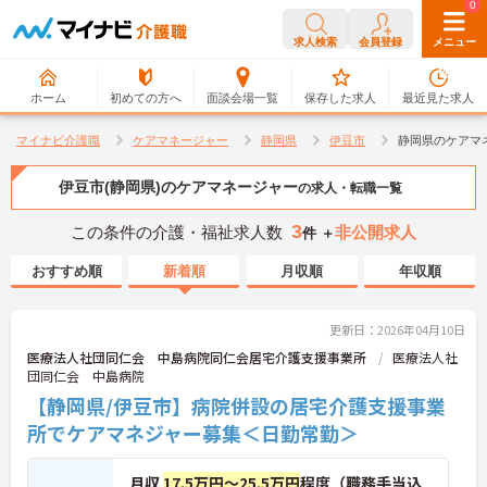
0
0
求人検索
会員登録
メニュー
ホーム
初めての方へ
面談会場一覧
保存した求人
最近見た求人
マイナビ介護職
ケアマネージャー
静岡県
伊豆市
静岡県のケアマ
伊豆市(静岡県)のケアマネージャー
の求人・転職一覧
3
この条件の介護・福祉求人数
非公開求人
件 ＋
おすすめ順
新着順
月収順
年収順
更新日：2026年04月10日
医療法人社団同仁会 中島病院同仁会居宅介護支援事業所
医療法人社
団同仁会 中島病院
【静岡県/伊豆市】病院併設の居宅介護支援事業
所でケアマネジャー募集＜日勤常勤＞
月収
17.5万円～25.5万円
程度（職務手当込