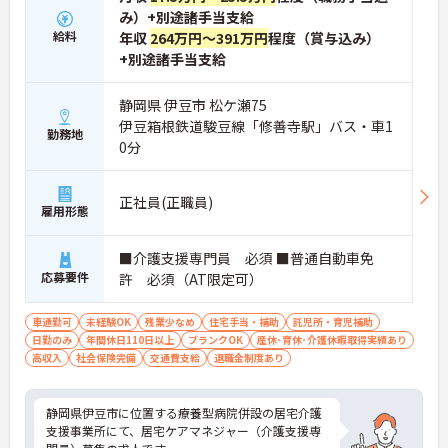
み）+別途諸手当支給
給料
年収
264万円～391万円
程度（賞与込み）
+別途諸手当支給
静岡県 伊豆市 松ケ瀬75
伊豆箱根鉄道駿豆線「修善寺駅」バス・車1
勤務地
0分
正社員(正職員)
雇用形態
■介護支援専門員 必須 ■普通自動車免
応募要件
許 必須（AT限定可）
車通勤可
未経験OK
残業少なめ
住宅手当・補助
託児所・育児補助
日勤のみ
年間休日110日以上
ブランクOK
産休･育休･介護休暇取得実績あり
高収入
社会保険完備
交通費支給
退職金制度あり
静岡県伊豆市に位置する療養型病院併設の居宅介護
支援事業所にて、居宅ケアマネジャー（介護支援専