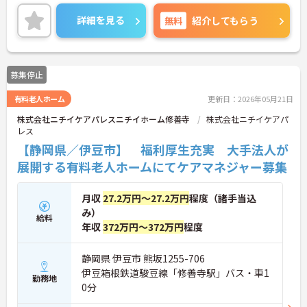
詳細を見る
無料
紹介してもらう
募集停止
有料老人ホーム
更新日：2026年05月21日
株式会社ニチイケアパレスニチイホーム修善寺
株式会社ニチイケアパ
レス
【静岡県／伊豆市】 福利厚生充実 大手法人が
展開する有料老人ホームにてケアマネジャー募集
月収
27.2万円～27.2万円
程度（諸手当込
み）
給料
年収
372万円～372万円
程度
静岡県 伊豆市 熊坂1255-706
伊豆箱根鉄道駿豆線「修善寺駅」バス・車1
勤務地
0分