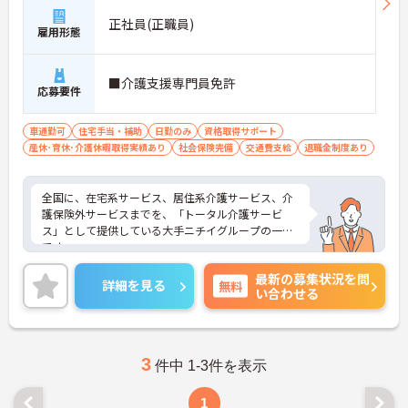
正社員(正職員)
雇用形態
■介護支援専門員免許
応募要件
車通勤可
住宅手当・補助
日勤のみ
資格取得サポート
産休･育休･介護休暇取得実績あり
社会保険完備
交通費支給
退職金制度あり
全国に、在宅系サービス、居住系介護サービス、介
護保険外サービスまでを、「トータル介護サービ
ス」として提供している大手ニチイグループの一員
です。
24時間の見守り体制の「介護付有料老人ホーム ニチ
最新の募集状況を問
イホーム」と、高齢者に配慮した設備とサービスを
詳細を見る
無料
い合わせる
備えた「サービス付き高齢者向け住宅 アイリスガー
デン」を、首都圏を中心に展開しています。
これまでの長年の実績に加え、更なる介護サービス
向上のために、現在もなお様々な取り組みを行って
います。
3
件中 1-3件を表示
ご興味をお持ちの方には詳細の情報や面接のポイン
トをお伝えしますのでお気軽にお問い合わせくださ
1