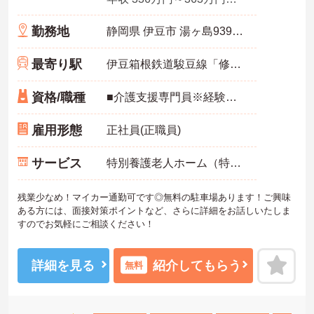
化と質の高いケアを両立しています
・従業員満足度調査を定期実施し、スタッフの声を制度に反映する
勤務地
静岡県 伊豆市 湯ヶ島939-41
文化があります
・エリアマネージャー・社長が定期的にホームを周り、スタッフと
直接意見交換をしています
最寄り駅
伊豆箱根鉄道駿豆線「修善寺駅」バス・車26分
【育児・家庭との両立を本気でサポートしている職場です】
・育休取得率100%・育休後就業復帰率100%と、育児と仕事を両立
資格/職種
■介護支援専門員※経験者尚可、未経験も相談可 ■普通自動車運転免許（AT限定可）
できる体制が整っています
・育児短時間勤務が小学4年生まで利用でき、法令より長い期間サポ
ートを受けることができます
雇用形態
正社員(正職員)
・「くるみん」「えるぼし」「トモニン」の3つの厚生労働省認定を
取得しており、ライフステージに合わせた長期就業が実現できる職
サービス
特別養護老人ホーム（特養）
場です
残業少なめ！マイカー通勤可です◎無料の駐車場あります！ご興味
ある方には、面接対策ポイントなど、さらに詳細をお話しいたしま
すのでお気軽にご相談ください！
詳細を見る
紹介してもらう
無料