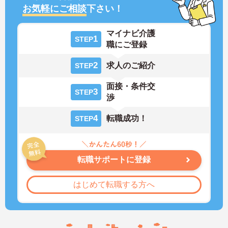
お気軽にご相談
下さい！
マイナビ介護
1
STEP
職にご登録
2
求人のご紹介
STEP
面接・条件交
3
STEP
渉
4
転職成功！
STEP
転職サポートに登録
はじめて転職する方へ