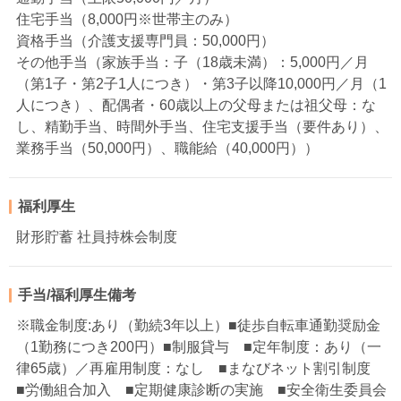
住宅手当（8,000円※世帯主のみ）
資格手当（介護支援専門員：50,000円）
その他手当（家族手当：子（18歳未満）：5,000円／月
（第1子・第2子1人につき）・第3子以降10,000円／月（1
人につき）、配偶者・60歳以上の父母または祖父母：な
し、精勤手当、時間外手当、住宅支援手当（要件あり）、
業務手当（50,000円）、職能給（40,000円））
福利厚生
財形貯蓄 社員持株会制度
手当/福利厚生備考
※職金制度:あり（勤続3年以上）■徒歩自転車通勤奨励金
（1勤務につき200円）■制服貸与 ■定年制度：あり（一
律65歳）／再雇用制度：なし ■まなびネット割引制度
■労働組合加入 ■定期健康診断の実施 ■安全衛生委員会