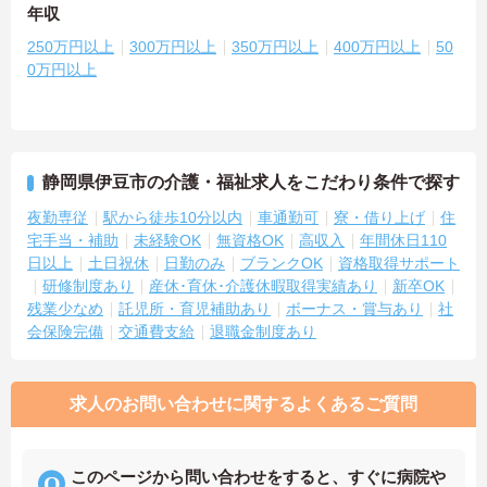
年収
250万円以上
300万円以上
350万円以上
400万円以上
50
0万円以上
静岡県伊豆市の介護・福祉求人をこだわり条件で探す
夜勤専従
駅から徒歩10分以内
車通勤可
寮・借り上げ
住
宅手当・補助
未経験OK
無資格OK
高収入
年間休日110
日以上
土日祝休
日勤のみ
ブランクOK
資格取得サポート
研修制度あり
産休･育休･介護休暇取得実績あり
新卒OK
残業少なめ
託児所・育児補助あり
ボーナス・賞与あり
社
会保険完備
交通費支給
退職金制度あり
求人のお問い合わせに関するよくあるご質問
このページから問い合わせをすると、すぐに病院や