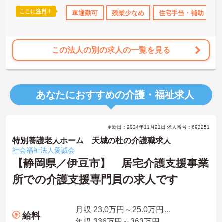
っており、介護福祉士国家試験対策講座やケアマネ対策講座も自社
ここに注目！
ポート
産休･育休･介護休暇取得実績あり
車通勤可
残業少なめ
ボーナス・賞与あり
住宅手当・補助
開講しています。多職種チームケアの中で専門性を高めながら、ケ
アマネジャーや生活相談員へのキャリアアップも実現できる職場で
す。
この法人の別の求人の一覧を見る
★おすすめPOINT★
【日本生命グループの大手企業・成長ができる環境です】
・日本生命グループを親会社に持つ大手介護企業で、100施設以上を
運営する安定した経営基盤があります
あなたにおすすめの介護・福祉求人
・資格手当（介護福祉士）25,000円、プラチナ介護職（4資格）に認
定されると月38,000円の手当が加算される仕組みが整っています
・介護福祉士国家試験対策講座・認知症ケア専門士対策・ケアマネ
ジャー対策など、資格取得支援講座を自社開講しており、資格保有
更新日：2024年11月21日 求人番号：693251
率99.8%の実績があります
【残業月4.3時間、給与と働きやすさを両立している職場です】
特別養護老人ホーム 天城の杜の介護職求人
・賞与年2回・定期昇給、夜勤手当・家族手当・住宅手当など各種手
社会福祉法人愛誠会
当が充実しています
【静岡県／伊豆市】 居宅介護支援事業
・残業は月平均4.3時間と業界水準を大きく下回っており、有給休暇
所での介護支援専門員の求人です
取得実績14日と休みも取りやすい環境です
・年間休日111日以上・シフトは柔軟に対応しており、有給と組み合
わせて海外旅行に行くスタッフもいる職場です
・インカム導入によりスタッフ間のフリーハンド連絡・情報共有が
月収 23.0万円～25.0万円程度
給料
可能、また、睡眠センサー・アレクサ等IoT機器を活用し、業務効率
年収 336万円～363万円程度（賞与3.0ヶ月分の場合）