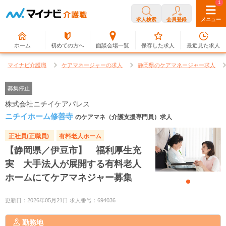
0
1
求人検索
会員登録
メニュー
ホーム
初めての方へ
面談会場一覧
保存した求人
最近見た求人
マイナビ介護職
ケアマネージャーの求人
静岡県のケアマネージャー求人
募集停止
株式会社ニチイケアパレス
ニチイホーム修善寺
のケアマネ（介護支援専門員）求人
正社員(正職員)
有料老人ホーム
【静岡県／伊豆市】 福利厚生充
実 大手法人が展開する有料老人
ホームにてケアマネジャー募集
更新日：2026年05月21日 求人番号：694036
勤務地