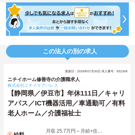
この法人の別の求人
更新日：2026年07月30日 求人番号：652309
ニチイホーム修善寺の介護職求人
株式会社ニチイケアパレス
【静岡県／伊豆市】年休111日／キャリ
アパス／ICT機器活用／車通勤可／有料
老人ホーム／介護福祉士
月収 25.7万円～月給+住宅手当＋家族手当+残業手当4.0時間想定分を含む
給料