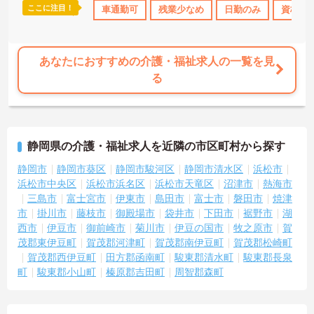
ここに注目！
車通勤可
残業少なめ
日勤のみ
資格取
あなたにおすすめの介護・福祉求人の一覧を見
る
静岡県の介護・福祉求人を近隣の市区町村から探す
静岡市
静岡市葵区
静岡市駿河区
静岡市清水区
浜松市
浜松市中央区
浜松市浜名区
浜松市天竜区
沼津市
熱海市
三島市
富士宮市
伊東市
島田市
富士市
磐田市
焼津
市
掛川市
藤枝市
御殿場市
袋井市
下田市
裾野市
湖
西市
伊豆市
御前崎市
菊川市
伊豆の国市
牧之原市
賀
茂郡東伊豆町
賀茂郡河津町
賀茂郡南伊豆町
賀茂郡松崎町
賀茂郡西伊豆町
田方郡函南町
駿東郡清水町
駿東郡長泉
町
駿東郡小山町
榛原郡吉田町
周智郡森町