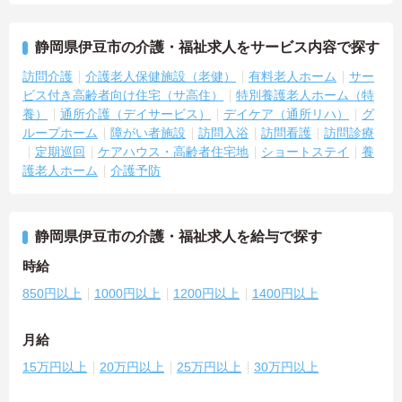
静岡県伊豆市の介護・福祉求人をサービス内容で探す
訪問介護
介護老人保健施設（老健）
有料老人ホーム
サー
ビス付き高齢者向け住宅（サ高住）
特別養護老人ホーム（特
養）
通所介護（デイサービス）
デイケア（通所リハ）
グ
ループホーム
障がい者施設
訪問入浴
訪問看護
訪問診療
定期巡回
ケアハウス・高齢者住宅地
ショートステイ
養
護老人ホーム
介護予防
静岡県伊豆市の介護・福祉求人を給与で探す
時給
850円以上
1000円以上
1200円以上
1400円以上
月給
15万円以上
20万円以上
25万円以上
30万円以上