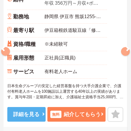
年収 356万円～月収+ボーナス2回
勤務地
静岡県 伊豆市 熊坂1255-706
最寄り駅
伊豆箱根鉄道駿豆線「修善寺駅」バス・車10分
資格/職種
※未経験可
雇用形態
正社員(正職員)
サービス
有料老人ホーム
日本生命グループの安定した経営基盤を持つ大手介護企業で、介護
付有料老人ホームを100施設以上運営する40年以上の実績がありま
す。賞与年2回・定期昇給に加え、介護福祉士資格手当25,000円、プ
ラチナ介護職（4資格取得）に認定されると月38,000円の手当が加算
され、スキルが収入に直結する仕組みが整っています。年間休日111
日以上・残業月平均4.3時間と働きやすく、育休取得率100%・育児
詳細を見る
紹介してもらう
無料
短時間勤務（小学4年生まで）・有給取得実績14日と、家庭との両立
を長期的にサポートする制度も充実しています。入社導入研修・昇
格時研修・技術向上研修など段階別の研修体制と資格取得支援が整