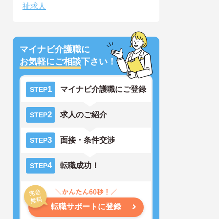
祉求人
マイナビ介護職に
お気軽にご相談
下さい！
1
マイナビ介護職にご登録
STEP
2
求人のご紹介
STEP
3
面接・条件交渉
STEP
4
転職成功！
STEP
転職サポートに登録