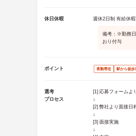
休日休暇
週休2日制 有給休暇
備考：※勤務
おり付与
ポイント
夜勤専従
駅から徒歩
選考
[1] 応募フォーム
プロセス
↓
[2] 弊社より面
↓
[3] 面接実施
↓