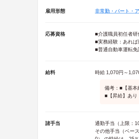
雇用形態
非常勤・パート・
応募資格
■介護職員初任者研
■実務経験：あれば
■普通自動車運転免
給料
時給 1,070円～1,0
備考：■【基本給
■【昇給】あり
諸手当
通勤手当（上限：10
その他手当（ベースアッ
0） の時給は、25