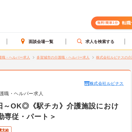
転職
無料!簡単1分
面談会場一覧
求人を検索する
護職・ヘルパー求人
多賀城市の介護職・ヘルパー求人
株式会社ルピナスの介
株式会社ルピナス
護職・ヘルパー求人
日～OK◎《駅チカ》介護施設におけ
勤専従・パート＞
費支給