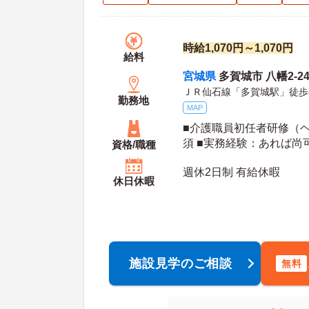
時給1,070円～1,070円
給料
宮城県
多賀城市 八幡2-24
ＪＲ仙石線「多賀城駅」徒歩
勤務地
MAP
■介護職員初任者研修（
須 ■実務経験：あれば尚
資格/職種
許（AT限定可）：必須
週休2日制 有給休暇
休日休暇
施設見学のご相談
無料