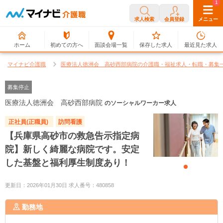
0
1
求人検索
会員登録
メニュー
ホーム
初めての方へ
面談会場一覧
保存した求人
最近見た求人
マイナビ介護職
医療法人徳洲会 高砂西部病院の介護職・福祉求人・転職・募集
募集停止
医療法人徳洲会 高砂西部病院
のソーシャルワーカー求人
正社員(正職員)
訪問看護
【兵庫県高砂市の救急告示指定病
院】新しく綺麗な病院です。安定
した基盤と福利厚生制度あり！
更新日：2026年01月30日 求人番号：480858
勤務地