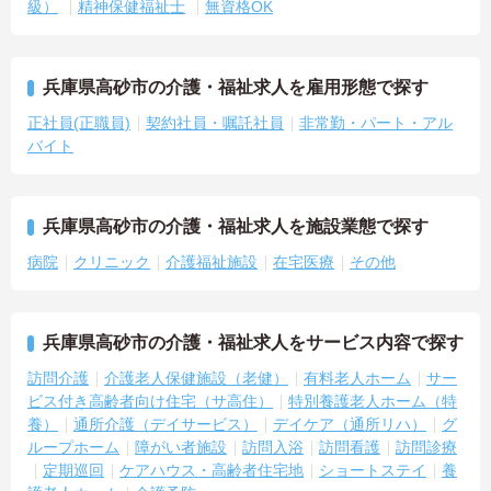
級）
精神保健福祉士
無資格OK
兵庫県高砂市の介護・福祉求人を雇用形態で探す
正社員(正職員)
契約社員・嘱託社員
非常勤・パート・アル
バイト
兵庫県高砂市の介護・福祉求人を施設業態で探す
病院
クリニック
介護福祉施設
在宅医療
その他
兵庫県高砂市の介護・福祉求人をサービス内容で探す
訪問介護
介護老人保健施設（老健）
有料老人ホーム
サー
ビス付き高齢者向け住宅（サ高住）
特別養護老人ホーム（特
養）
通所介護（デイサービス）
デイケア（通所リハ）
グ
ループホーム
障がい者施設
訪問入浴
訪問看護
訪問診療
定期巡回
ケアハウス・高齢者住宅地
ショートステイ
養