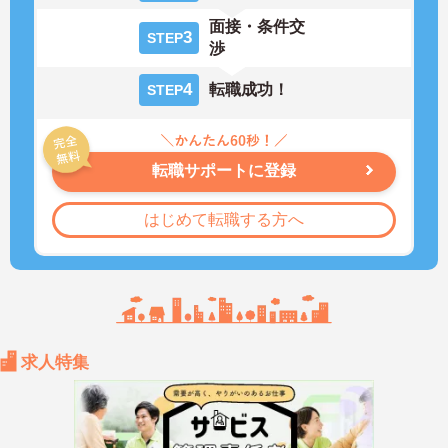
面接・条件交
3
STEP
渉
4
転職成功！
STEP
転職サポートに登録
はじめて転職する方へ
求人特集