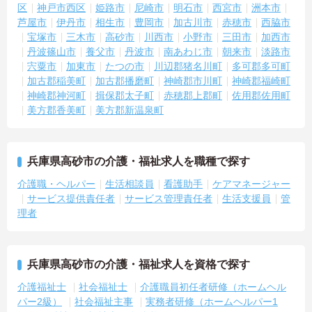
区
神戸市西区
姫路市
尼崎市
明石市
西宮市
洲本市
芦屋市
伊丹市
相生市
豊岡市
加古川市
赤穂市
西脇市
宝塚市
三木市
高砂市
川西市
小野市
三田市
加西市
丹波篠山市
養父市
丹波市
南あわじ市
朝来市
淡路市
宍粟市
加東市
たつの市
川辺郡猪名川町
多可郡多可町
加古郡稲美町
加古郡播磨町
神崎郡市川町
神崎郡福崎町
神崎郡神河町
揖保郡太子町
赤穂郡上郡町
佐用郡佐用町
美方郡香美町
美方郡新温泉町
兵庫県高砂市の介護・福祉求人を職種で探す
介護職・ヘルパー
生活相談員
看護助手
ケアマネージャー
サービス提供責任者
サービス管理責任者
生活支援員
管
理者
兵庫県高砂市の介護・福祉求人を資格で探す
介護福祉士
社会福祉士
介護職員初任者研修（ホームヘル
パー2級）
社会福祉主事
実務者研修（ホームヘルパー1