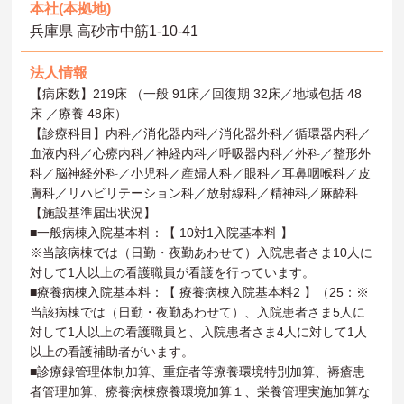
本社(本拠地)
兵庫県 高砂市中筋1-10-41
法人情報
【病床数】219床 （一般 91床／回復期 32床／地域包括 48
床 ／療養 48床）
【診療科目】内科／消化器内科／消化器外科／循環器内科／
血液内科／心療内科／神経内科／呼吸器内科／外科／整形外
科／脳神経外科／小児科／産婦人科／眼科／耳鼻咽喉科／皮
膚科／リハビリテーション科／放射線科／精神科／麻酔科
【施設基準届出状況】
■一般病棟入院基本料：【 10対1入院基本料 】
※当該病棟では（日勤・夜勤あわせて）入院患者さま10人に
対して1人以上の看護職員が看護を行っています。
■療養病棟入院基本料：【 療養病棟入院基本料2 】（25：※
当該病棟では（日勤・夜勤あわせて）、入院患者さま5人に
対して1人以上の看護職員と、入院患者さま4人に対して1人
以上の看護補助者がいます。
■診療録管理体制加算、重症者等療養環境特別加算、褥瘡患
者管理加算、療養病棟療養環境加算１、栄養管理実施加算な