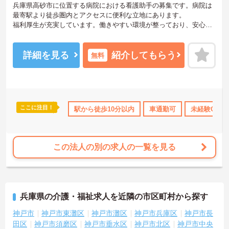
兵庫県高砂市に位置する病院における看護助手の募集です。病院は
最寄駅より徒歩圏内とアクセスに便利な立地にあります。
福利厚生が充実しています。働きやすい環境が整っており、安心し
て長くご勤務いただけます。また、年間休日は110日もあります。プ
ライベートを大切にしながらご勤務いただけます。
ご興味のある方には、面接対策ポイントなど、さらに詳細をご案内
詳細を見る
紹介してもらう
無料
しますのでお気軽にご相談ください！
ここに注目！
K
残業少なめ
住宅手当・補助
駅から徒歩10分以内
託児所・育児補助
車通勤可
未経験OK
無資格OK
この法人の別の求人の一覧を見る
兵庫県の介護・福祉求人を近隣の市区町村から探す
神戸市
神戸市東灘区
神戸市灘区
神戸市兵庫区
神戸市長
田区
神戸市須磨区
神戸市垂水区
神戸市北区
神戸市中央