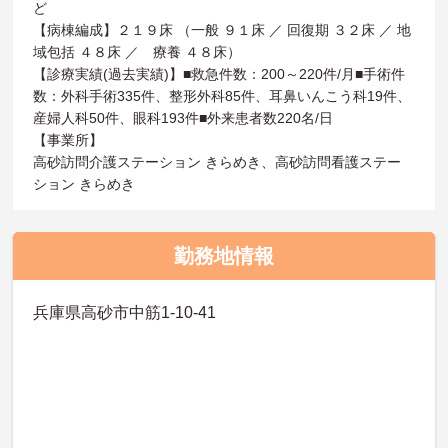
ど
【病棟編成】２１９床 （一般 ９１床 ／ 回復期 ３２床 ／ 地
域包括 ４８床 ／ 療養 ４８床）
【診療実績(過去実績)】■救急件数：200～220件/月■手術件
数：外科手術335件、整形外科85件、耳鼻いんこう科19件、
産婦人科50件、眼科193件■外来患者数220名/日
【事業所】
高砂訪問介護ステーション きらめき、高砂訪問看護ステー
ション きらめき
勤務地情報
兵庫県高砂市中筋1-10-41