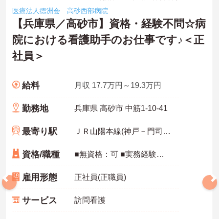
医療法人徳洲会 高砂西部病院
【兵庫県／高砂市】資格・経験不問☆病
院における看護助手のお仕事です♪＜正
社員＞
給料
月収 17.7万円～19.3万円
勤務地
兵庫県 高砂市 中筋1-10-41
最寄り駅
ＪＲ山陽本線(神戸－門司)「曽根(兵庫)駅」徒歩9分
資格/職種
■無資格：可 ■実務経験：不問 ※未経験・ブランク：可
雇用形態
正社員(正職員)
サービス
訪問看護