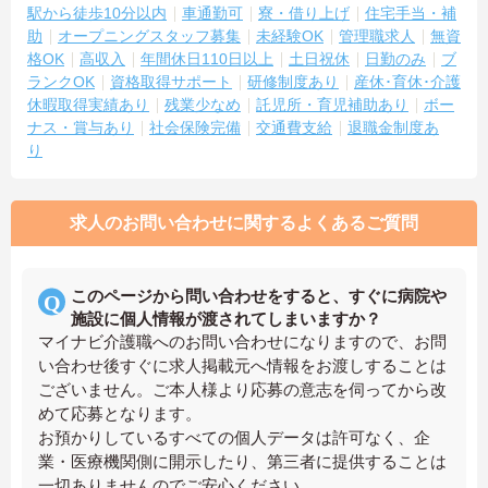
駅から徒歩10分以内
車通勤可
寮・借り上げ
住宅手当・補
助
オープニングスタッフ募集
未経験OK
管理職求人
無資
格OK
高収入
年間休日110日以上
土日祝休
日勤のみ
ブ
ランクOK
資格取得サポート
研修制度あり
産休･育休･介護
休暇取得実績あり
残業少なめ
託児所・育児補助あり
ボー
ナス・賞与あり
社会保険完備
交通費支給
退職金制度あ
り
求人のお問い合わせに関するよくあるご質問
このページから問い合わせをすると、すぐに病院や
施設に個人情報が渡されてしまいますか？
マイナビ介護職へのお問い合わせになりますので、お問
い合わせ後すぐに求人掲載元へ情報をお渡しすることは
ございません。ご本人様より応募の意志を伺ってから改
めて応募となります。
お預かりしているすべての個人データは許可なく、企
業・医療機関側に開示したり、第三者に提供することは
一切ありませんのでご安心ください。