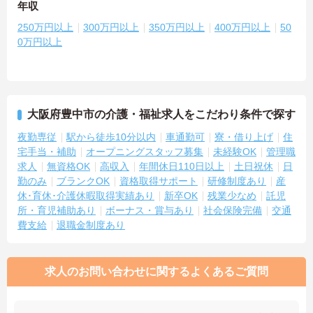
年収
250万円以上
300万円以上
350万円以上
400万円以上
50
0万円以上
大阪府豊中市の介護・福祉求人をこだわり条件で探す
夜勤専従
駅から徒歩10分以内
車通勤可
寮・借り上げ
住
宅手当・補助
オープニングスタッフ募集
未経験OK
管理職
求人
無資格OK
高収入
年間休日110日以上
土日祝休
日
勤のみ
ブランクOK
資格取得サポート
研修制度あり
産
休･育休･介護休暇取得実績あり
新卒OK
残業少なめ
託児
所・育児補助あり
ボーナス・賞与あり
社会保険完備
交通
費支給
退職金制度あり
求人のお問い合わせに関するよくあるご質問