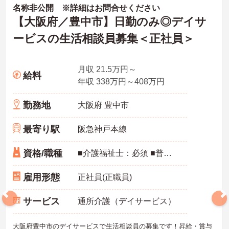
名称非公開 ※詳細はお問合せください
【大阪府／豊中市】日勤のみ◎デイサ
ービスの生活相談員募集＜正社員＞
月収 21.5万円～
給料
年収 338万円～408万円
勤務地
大阪府 豊中市
最寄り駅
阪急神戸本線
資格/職種
■介護福祉士：必須 ■普通自動車運転免許：必須 ■実務経験：必須
雇用形態
正社員(正職員)
サービス
通所介護（デイサービス）
大阪府豊中市のデイサービスで生活相談員の募集です！昇給・賞与