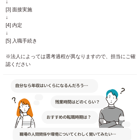
↓
[3] 面接実施
↓
[4] 内定
↓
[5] 入職手続き
※法人によっては選考過程が異なりますので、担当にご確
認ください