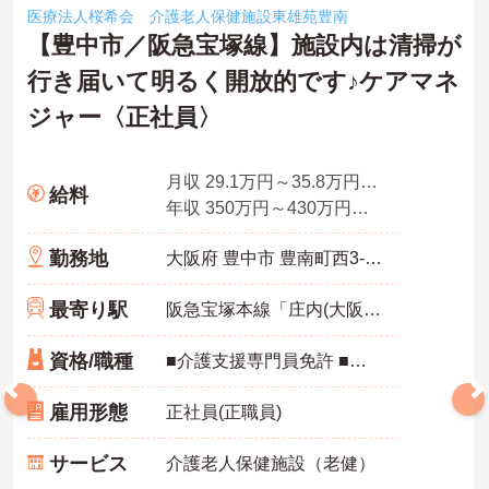
医療法人桜希会 介護老人保健施設東雄苑豊南
【豊中市／阪急宝塚線】施設内は清掃が
行き届いて明るく開放的です♪ケアマネ
ジャー〈正社員〉
月収 29.1万円～35.8万円程度（年俸÷12ヶ月）
給料
年収 350万円～430万円程度
勤務地
大阪府 豊中市 豊南町西3-11-15
最寄り駅
阪急宝塚本線「庄内(大阪)駅」徒歩15分
資格/職種
■介護支援専門員免許 ■経験不問 ※経験者歓迎 ※資格取得をしたばかりの方またはブランク有りの方歓迎！
雇用形態
正社員(正職員)
サービス
介護老人保健施設（老健）