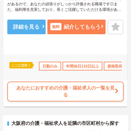
があるので、あなたの頑張りがしっかり評価される職場です◎ま
た、福利厚生充実しており、長くご活躍していただける環境があり
ます。ご興味のある方は、面接ポイントをお伝えしますので、お気
軽にご連絡ください。
詳細を見る
紹介してもらう
無料
ここに注目！
なめ
日勤のみ
社会保険完備
日勤のみ
年間休日110日以上
交通費支給
退職金制度あり
資格取得サポ
あなたにおすすめの介護・福祉求人の一覧を見
る
大阪府の介護・福祉求人を近隣の市区町村から探す