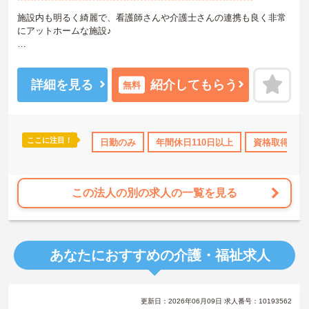
施設内も明るく綺麗で、看護師さんや介護士さんの連携も良く非常
にアットホームな施設♪
高齢者とゆっくりと接することができ、一人ひとりの裁量が大きい
のもやりがいの一つです。
詳細を見る
紹介してもらう
無料
ご興味がある方は是非一度マイナビまでお問い合わせください。さ
らに詳細などお伝えします！
ここに注目！
なめ
無資格OK
日勤のみ
日勤のみ
年間休日110日以上
年間休日110日以上
資格取得サポ
資格取得サポ
この法人の別の求人の一覧を見る
あなたにおすすめの介護・福祉求人
更新日：2026年06月09日 求人番号：10193562