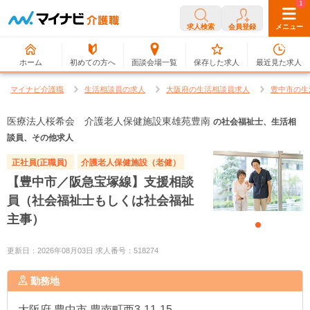
0
1
求人検索
会員登録
メニュー
ホーム
初めての方へ
面談会場一覧
保存した求人
最近見た求人
マイナビ介護職
生活相談員の求人
大阪府の生活相談員求人
豊中市の生
医療法人桜希会 介護老人保健施設東雄苑豊南
の社会福祉士、生活相
談員、その他求人
正社員(正職員)
介護老人保健施設（老健）
【豊中市／阪急宝塚線】支援相談
員（社会福祉士もしくは社会福祉
主事）
更新日：2026年08月03日 求人番号：518274
勤務地
大阪府
豊中市 豊南町西3-11-15