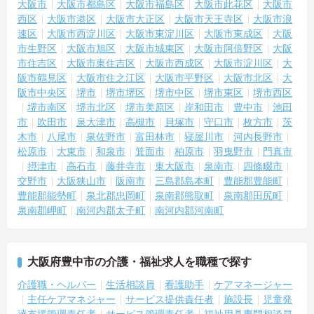
大阪市
大阪市都島区
大阪市福島区
大阪市此花区
大阪市
西区
大阪市港区
大阪市大正区
大阪市天王寺区
大阪市浪
速区
大阪市西淀川区
大阪市東淀川区
大阪市東成区
大阪
市生野区
大阪市旭区
大阪市城東区
大阪市阿倍野区
大阪
市住吉区
大阪市東住吉区
大阪市西成区
大阪市淀川区
大
阪市鶴見区
大阪市住之江区
大阪市平野区
大阪市北区
大
阪市中央区
堺市
堺市堺区
堺市中区
堺市東区
堺市西区
堺市南区
堺市北区
堺市美原区
岸和田市
豊中市
池田
市
吹田市
泉大津市
高槻市
貝塚市
守口市
枚方市
茨
木市
八尾市
泉佐野市
富田林市
寝屋川市
河内長野市
松原市
大東市
和泉市
箕面市
柏原市
羽曳野市
門真市
摂津市
高石市
藤井寺市
東大阪市
泉南市
四條畷市
交野市
大阪狭山市
阪南市
三島郡島本町
豊能郡豊能町
豊能郡能勢町
泉北郡忠岡町
泉南郡熊取町
泉南郡田尻町
泉南郡岬町
南河内郡太子町
南河内郡河南町
大阪府豊中市の介護・福祉求人を職種で探す
介護職・ヘルパー
生活相談員
看護助手
ケアマネージャー
主任ケアマネジャー
サービス提供責任者
施設長
児童発
達支援管理責任者
サービス管理責任者
福祉用具専門相談員