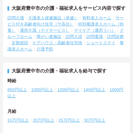
大阪府豊中市の介護・福祉求人をサービス内容で探す
訪問介護
介護老人保健施設（老健）
有料老人ホーム
サー
ビス付き高齢者向け住宅（サ高住）
特別養護老人ホーム（特
養）
通所介護（デイサービス）
デイケア（通所リハ）
グ
ループホーム
障がい者施設
訪問入浴
訪問看護
訪問診療
定期巡回
ケアハウス・高齢者住宅地
ショートステイ
養
護老人ホーム
介護予防
大阪府豊中市の介護・福祉求人を給与で探す
時給
850円以上
1000円以上
1200円以上
1400円以上
1600円
以上
月給
15万円以上
20万円以上
25万円以上
30万円以上