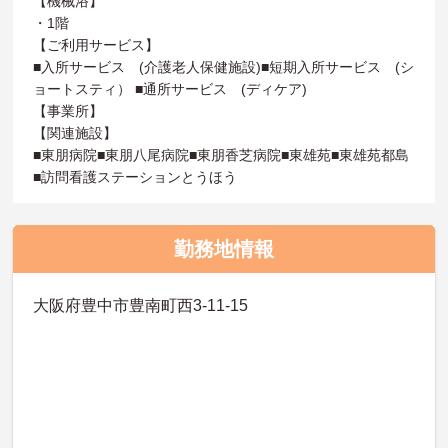
【機械浴】
・1階
【ご利用サービス】
■入所サービス (介護老人保健施設)■短期入所サービス (シ
ョートスティ） ■通所サービス (ディケア)
【事業所】
【関連施設】
■東朋病院■東朋八尾病院■東朋香芝病院■東雄苑■東雄苑都島
■訪問看護ステーションとうほう
勤務地情報
大阪府豊中市豊南町西3-11-15