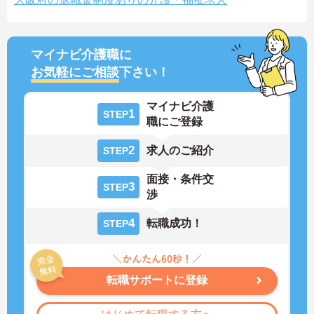
マイナビ介護職に
お気軽にご相談
下さい！
マイナビ介護
1
STEP
職にご登録
2
求人のご紹介
STEP
面接・条件交
3
STEP
渉
4
転職成功！
STEP
転職サポートに登録