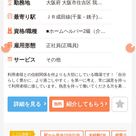
勤務地
大阪府 大阪市住吉区 我孫子1丁目5-25
最寄り駅
ＪＲ成田線(千葉－銚子)「我孫子駅」徒歩7分
資格/職種
■ホームヘルパー2級（介護職員初任者研修）以上必須 ■経験不問 ■ガイドヘルパー取得していれば尚良 ■普通自動車免許（AT可）二種あれば尚良
雇用形態
正社員(正職員)
サービス
その他
利用者様との信頼関係を何よりも大切にしている職場です！「自分
らしく豊かに、より過ごしやすく」を第一に考え、常に誠意を持っ
て利用者様に接しています。熱意を持って働いてくださる方を募
集！
教育制度にも力を入れていますので、経験の無い方も丁寧に教えて
いただける環境です。
詳細を見る
紹介してもらう
無料
ぜひ一度お問い合わせください。
ここに注目！
なめ
日勤のみ
年間休日110日以上
駅から徒歩10分以内
社会保険完備
未経験OK
交通費支給
残業少なめ