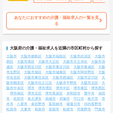
あなたにおすすめの介護・福祉求人の一覧を見
る
大阪府の介護・福祉求人を近隣の市区町村から探す
大阪市
大阪市都島区
大阪市福島区
大阪市此花区
大阪市
西区
大阪市港区
大阪市大正区
大阪市天王寺区
大阪市浪
速区
大阪市西淀川区
大阪市東淀川区
大阪市東成区
大阪
市生野区
大阪市旭区
大阪市城東区
大阪市阿倍野区
大阪
市住吉区
大阪市東住吉区
大阪市西成区
大阪市淀川区
大
阪市鶴見区
大阪市住之江区
大阪市平野区
大阪市北区
大
阪市中央区
堺市
堺市堺区
堺市中区
堺市東区
堺市西区
堺市南区
堺市北区
堺市美原区
岸和田市
豊中市
池田
市
吹田市
泉大津市
高槻市
貝塚市
守口市
枚方市
茨
木市
八尾市
泉佐野市
富田林市
寝屋川市
河内長野市
松原市
大東市
和泉市
箕面市
柏原市
羽曳野市
門真市