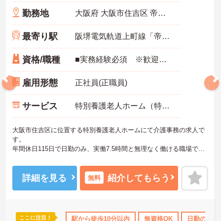
勤務地
大阪府 大阪市住吉区 帝塚山東2-1-35
最寄り駅
阪堺電気軌道上町線「帝塚山三丁目駅」徒歩1分
資格/職種
■実務経験必須 ※歓迎：介護保険施設での事務経験 ■無資格可
雇用形態
正社員(正職員)
サービス
特別養護老人ホーム（特養）
大阪市住吉区に位置する特別養護老人ホームにて介護事務の求人で
す。
年間休日115日で日勤のみ、実働7.5時間と無理なく働ける職場で
す。社会保険や各種制度はもちろん、福利厚生も豊富です。
最寄り駅から徒歩圏内のため通勤にも便利ですね。
ご興味のある方には、面接対策ポイントなど、さらに詳細をご案内
詳細を見る
紹介してもらう
無料
しますのでお気軽にご相談ください！
ここに注目！
OK
資格取得サポート
駅から徒歩10分以内
研修制度あり
産休･育休･介護休暇取得実
無資格OK
日勤のみ