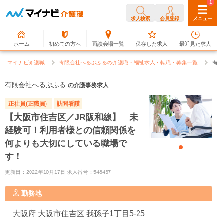
0
1
求人検索
会員登録
メニュー
ホーム
初めての方へ
面談会場一覧
保存した求人
最近見た求人
マイナビ介護職
有限会社へるぷふるの介護職・福祉求人・転職・募集一覧
有限会社へるぷふる
の介護事務求人
正社員(正職員)
訪問看護
【大阪市住吉区／JR阪和線】 未
経験可！利用者様との信頼関係を
何よりも大切にしている職場で
す！
更新日：2022年10月17日 求人番号：548437
勤務地
大阪府
大阪市住吉区 我孫子1丁目5-25