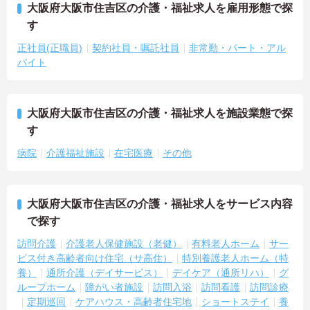
大阪府大阪市住吉区の介護・福祉求人を雇用形態で探
す
正社員(正職員)
契約社員・嘱託社員
非常勤・パート・アル
バイト
大阪府大阪市住吉区の介護・福祉求人を施設業態で探
す
病院
介護福祉施設
在宅医療
その他
大阪府大阪市住吉区の介護・福祉求人をサービス内容
で探す
訪問介護
介護老人保健施設（老健）
有料老人ホーム
サー
ビス付き高齢者向け住宅（サ高住）
特別養護老人ホーム（特
養）
通所介護（デイサービス）
デイケア（通所リハ）
グ
ループホーム
障がい者施設
訪問入浴
訪問看護
訪問診療
定期巡回
ケアハウス・高齢者住宅地
ショートステイ
養