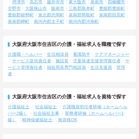
摂津市
高石市
藤井寺市
東大阪市
泉南市
四條畷市
交野市
大阪狭山市
阪南市
三島郡島本町
豊能郡豊能町
豊能郡能勢町
泉北郡忠岡町
泉南郡熊取町
泉南郡田尻町
泉南郡岬町
南河内郡太子町
南河内郡河南町
大阪府大阪市住吉区の介護・福祉求人を職種で探す
介護職・ヘルパー
生活相談員
看護助手
ケアマネージャー
サービス提供責任者
施設長
児童発達支援管理責任者
サ
ービス管理責任者
福祉用具専門相談員
生活支援員
管理
者
大阪府大阪市住吉区の介護・福祉求人を資格で探す
介護福祉士
社会福祉士
介護職員初任者研修（ホームヘル
パー2級）
社会福祉主事
実務者研修（ホームヘルパー1
級）
精神保健福祉士
無資格OK