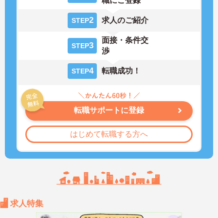
職にご登録
2
求人のご紹介
STEP
面接・条件交
3
STEP
渉
4
転職成功！
STEP
転職サポートに登録
はじめて転職する方へ
求人特集