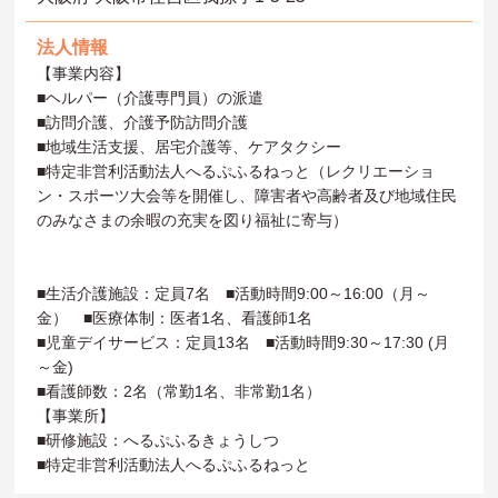
法人情報
【事業内容】
■ヘルパー（介護専門員）の派遣
■訪問介護、介護予防訪問介護
■地域生活支援、居宅介護等、ケアタクシー
■特定非営利活動法人へるぷふるねっと（レクリエーショ
ン・スポーツ大会等を開催し、障害者や高齢者及び地域住民
のみなさまの余暇の充実を図り福祉に寄与）
■生活介護施設：定員7名 ■活動時間9:00～16:00（月～
金） ■医療体制：医者1名、看護師1名
■児童デイサービス：定員13名 ■活動時間9:30～17:30 (月
～金)
■看護師数：2名（常勤1名、非常勤1名）
【事業所】
■研修施設：へるぷふるきょうしつ
■特定非営利活動法人へるぷふるねっと