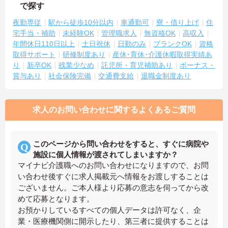
で探す
夜勤専従
駅から徒歩10分以内
車通勤可
寮・借り上げ
住
宅手当・補助
未経験OK
管理職求人
無資格OK
高収入
年間休日110日以上
土日祝休
日勤のみ
ブランクOK
資格
取得サポート
研修制度あり
産休･育休･介護休暇取得実績あ
り
新卒OK
残業少なめ
託児所・育児補助あり
ボーナス・
賞与あり
社会保険完備
交通費支給
退職金制度あり
求人のお問い合わせに関するよくあるご質問
このページから問い合わせをすると、すぐに病院や
施設に個人情報が渡されてしまいますか？
マイナビ介護職へのお問い合わせになりますので、お問
い合わせ後すぐに求人掲載元へ情報をお渡しすることは
ございません。ご本人様より応募の意志を伺ってから改
めて応募となります。
お預かりしているすべての個人データは許可なく、企
業・医療機関側に開示したり、第三者に提供することは