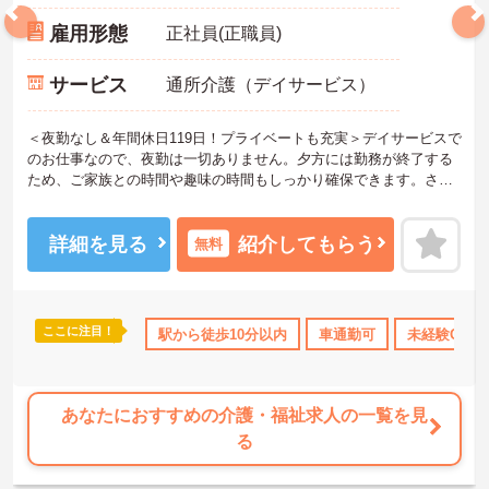
雇用形態
正社員(正職員)
サービス
通所介護（デイサービス）
＜夜勤なし＆年間休日119日！プライベートも充実＞デイサービスで
のお仕事なので、夜勤は一切ありません。夕方には勤務が終了する
ため、ご家族との時間や趣味の時間もしっかり確保できます。さら
に、月9日のお休みに加えて「リフレッシュ休暇」が毎月1日付与さ
れ、年間休日はたっぷり119日。無理なく働き続けられるリズムが整
っており、仕事とプライベートのメリハリをつけて働きたい方にぴ
詳細を見る
紹介してもらう
無料
ったりです。
＜充実の研修とキャリアパス ＞資格取得支援制度や自己啓発支援制
度が整っており、働きながらスキルアップを目指せます。また、全
国展開する同社ならではの多彩なキャリアパスがあり、管理職や専
ここに注目！
残業少なめ
託児所・育児補助
駅から徒歩10分以内
無資格OK
車通勤可
年間休日110日以
未経験OK
門職への挑戦、異なるサービスへのキャリアチェンジも可能です。
一人ひとりの「なりたい姿」を応援し、成長をバックアップする体
制が整っています。
あなたにおすすめの介護・福祉求人の一覧を見
る