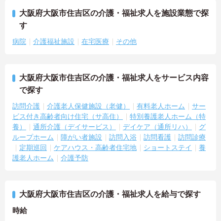
大阪府大阪市住吉区の介護・福祉求人を施設業態で探
す
病院
介護福祉施設
在宅医療
その他
大阪府大阪市住吉区の介護・福祉求人をサービス内容
で探す
訪問介護
介護老人保健施設（老健）
有料老人ホーム
サー
ビス付き高齢者向け住宅（サ高住）
特別養護老人ホーム（特
養）
通所介護（デイサービス）
デイケア（通所リハ）
グ
ループホーム
障がい者施設
訪問入浴
訪問看護
訪問診療
定期巡回
ケアハウス・高齢者住宅地
ショートステイ
養
護老人ホーム
介護予防
大阪府大阪市住吉区の介護・福祉求人を給与で探す
時給