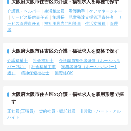
大阪府大阪市住吉区の介護・福祉求人を職種で探す
介護職・ヘルパー
生活相談員
看護助手
ケアマネージャー
サービス提供責任者
施設長
児童発達支援管理責任者
サ
ービス管理責任者
福祉用具専門相談員
生活支援員
管理
者
大阪府大阪市住吉区の介護・福祉求人を資格で探す
介護福祉士
社会福祉士
介護職員初任者研修（ホームヘル
パー2級）
社会福祉主事
実務者研修（ホームヘルパー1
級）
精神保健福祉士
無資格OK
大阪府大阪市住吉区の介護・福祉求人を雇用形態で探
す
正社員(正職員)
契約社員・嘱託社員
非常勤・パート・アル
バイト