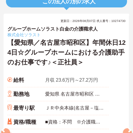
この法人の別の求人
更新日：2026年08月07日 求人番号：10274730
グループホームソラスト白金の介護職求人
株式会社ソラスト
【愛知県／名古屋市昭和区】年間休日12
4日☆グループホームにおける介護助手
のお仕事です♪＜正社員＞
給料
月収 23.6万円～27.2万円
勤務地
愛知県 名古屋市昭和区 白金1-20-3
最寄り駅
ＪＲ中央本線(名古屋－塩尻)「鶴舞駅」徒歩17分
資格/職種
■資格：不問 ※介護職員初任者研修以上：いずれかあれば尚可 ■実務経験：不問 ※未経験：可