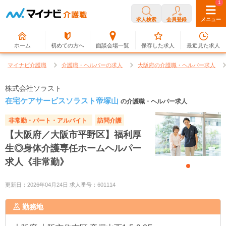
0
1
求人検索
会員登録
メニュー
ホーム
初めての方へ
面談会場一覧
保存した求人
最近見た求人
マイナビ介護職
介護職・ヘルパーの求人
大阪府の介護職・ヘルパー求人
株式会社ソラスト
在宅ケアサービスソラスト帝塚山
の介護職・ヘルパー求人
非常勤・パート・アルバイト
訪問介護
【大阪府／大阪市平野区】福利厚
生◎身体介護専任ホームヘルパー
求人《非常勤》
更新日：2026年04月24日 求人番号：601114
勤務地