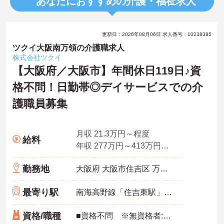
あなたにおすすめの介護・福祉求人
更新日：2026年08月06日 求人番号：10238385
ツクイ大阪南万領の介護職求人
株式会社ツクイ
【大阪府／大阪市】年間休日119日♪資
格不問！日勤帯◎デイサービスでの介
護職員募集
月収 21.3万円～程度
給料
年収 277万円～413万円程度 月給×12ヶ月＋賞与
勤務地
大阪府 大阪市住吉区 万代東4-4-1
最寄り駅
南海高野線「住吉東駅」徒歩10分
資格/職種
■資格不問 ※無資格者:入社半年以内に会社負担で認知症介護基礎研修受講 ■経験：不問