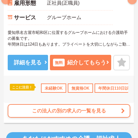
雇用形態
正社員(正職員)
サービス
グループホーム
愛知県名古屋市昭和区に位置するグループホームにおける介護助手
の募集です。
年間休日は124日もあります。プライベートを大切にしながらご勤務
いただけます。また、研修制度があり、業務に不安がある方でも安
心してご勤務いただけます。
ご興味のある方には、面接対策ポイントなど、さらに詳細をご案内
詳細を見る
紹介してもらう
無料
しますのでお気軽にご相談ください！
ここに注目！
のみ
年間休日110日以上
未経験OK
ボーナス・賞与あり
無資格OK
年間休日110日以上
社会保険完備
この法人の別の求人の一覧を見る