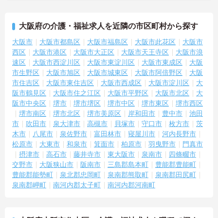
大阪府の介護・福祉求人を近隣の市区町村から探す
大阪市
大阪市都島区
大阪市福島区
大阪市此花区
大阪市
西区
大阪市港区
大阪市大正区
大阪市天王寺区
大阪市浪
速区
大阪市西淀川区
大阪市東淀川区
大阪市東成区
大阪
市生野区
大阪市旭区
大阪市城東区
大阪市阿倍野区
大阪
市住吉区
大阪市東住吉区
大阪市西成区
大阪市淀川区
大
阪市鶴見区
大阪市住之江区
大阪市平野区
大阪市北区
大
阪市中央区
堺市
堺市堺区
堺市中区
堺市東区
堺市西区
堺市南区
堺市北区
堺市美原区
岸和田市
豊中市
池田
市
吹田市
泉大津市
高槻市
貝塚市
守口市
枚方市
茨
木市
八尾市
泉佐野市
富田林市
寝屋川市
河内長野市
松原市
大東市
和泉市
箕面市
柏原市
羽曳野市
門真市
摂津市
高石市
藤井寺市
東大阪市
泉南市
四條畷市
交野市
大阪狭山市
阪南市
三島郡島本町
豊能郡豊能町
豊能郡能勢町
泉北郡忠岡町
泉南郡熊取町
泉南郡田尻町
泉南郡岬町
南河内郡太子町
南河内郡河南町