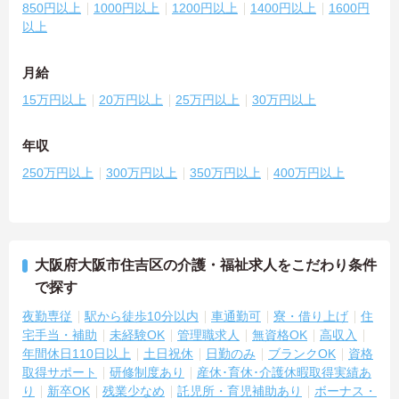
850円以上
1000円以上
1200円以上
1400円以上
1600円
以上
月給
15万円以上
20万円以上
25万円以上
30万円以上
年収
250万円以上
300万円以上
350万円以上
400万円以上
大阪府大阪市住吉区の介護・福祉求人をこだわり条件
で探す
夜勤専従
駅から徒歩10分以内
車通勤可
寮・借り上げ
住
宅手当・補助
未経験OK
管理職求人
無資格OK
高収入
年間休日110日以上
土日祝休
日勤のみ
ブランクOK
資格
取得サポート
研修制度あり
産休･育休･介護休暇取得実績あ
り
新卒OK
残業少なめ
託児所・育児補助あり
ボーナス・