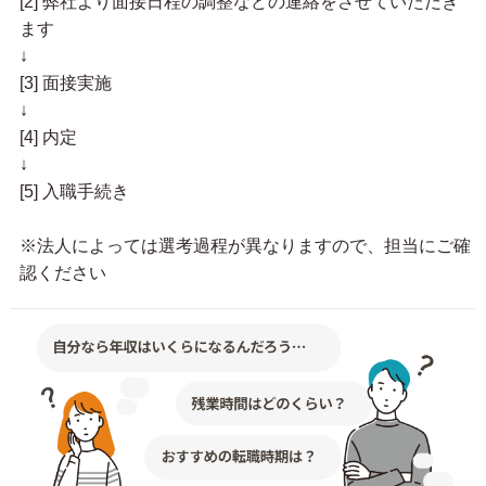
[2] 弊社より面接日程の調整などの連絡をさせていただき
ます
↓
[3] 面接実施
↓
[4] 内定
↓
[5] 入職手続き
※法人によっては選考過程が異なりますので、担当にご確
認ください