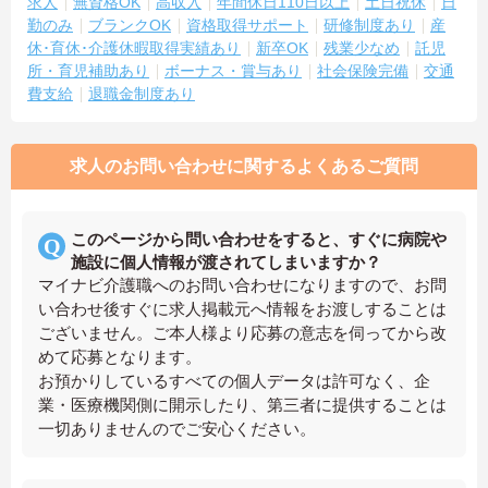
求人
無資格OK
高収入
年間休日110日以上
土日祝休
日
勤のみ
ブランクOK
資格取得サポート
研修制度あり
産
休･育休･介護休暇取得実績あり
新卒OK
残業少なめ
託児
所・育児補助あり
ボーナス・賞与あり
社会保険完備
交通
費支給
退職金制度あり
求人のお問い合わせに関するよくあるご質問
このページから問い合わせをすると、すぐに病院や
施設に個人情報が渡されてしまいますか？
マイナビ介護職へのお問い合わせになりますので、お問
い合わせ後すぐに求人掲載元へ情報をお渡しすることは
ございません。ご本人様より応募の意志を伺ってから改
めて応募となります。
お預かりしているすべての個人データは許可なく、企
業・医療機関側に開示したり、第三者に提供することは
一切ありませんのでご安心ください。