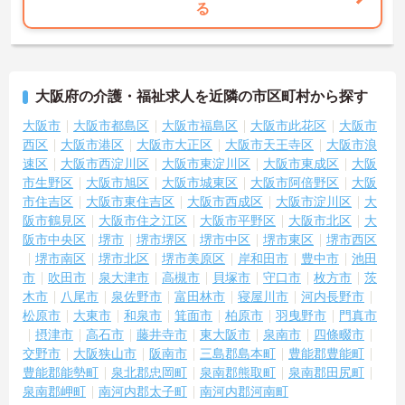
る
大阪府の介護・福祉求人を近隣の市区町村から探す
大阪市
大阪市都島区
大阪市福島区
大阪市此花区
大阪市
西区
大阪市港区
大阪市大正区
大阪市天王寺区
大阪市浪
速区
大阪市西淀川区
大阪市東淀川区
大阪市東成区
大阪
市生野区
大阪市旭区
大阪市城東区
大阪市阿倍野区
大阪
市住吉区
大阪市東住吉区
大阪市西成区
大阪市淀川区
大
阪市鶴見区
大阪市住之江区
大阪市平野区
大阪市北区
大
阪市中央区
堺市
堺市堺区
堺市中区
堺市東区
堺市西区
堺市南区
堺市北区
堺市美原区
岸和田市
豊中市
池田
市
吹田市
泉大津市
高槻市
貝塚市
守口市
枚方市
茨
木市
八尾市
泉佐野市
富田林市
寝屋川市
河内長野市
松原市
大東市
和泉市
箕面市
柏原市
羽曳野市
門真市
摂津市
高石市
藤井寺市
東大阪市
泉南市
四條畷市
交野市
大阪狭山市
阪南市
三島郡島本町
豊能郡豊能町
豊能郡能勢町
泉北郡忠岡町
泉南郡熊取町
泉南郡田尻町
泉南郡岬町
南河内郡太子町
南河内郡河南町