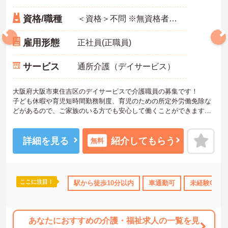
資格/職種
＜資格＞不問 ※無資格者:入社半年以内に会社負担で認知症介護基礎研修受講 ＜経験＞不問 送迎業務できる方歓迎
雇用形態
正社員(正職員)
サービス
通所介護（デイサービス）
大阪府大阪市東住吉区のデイサービスで介護職員の募集です！
子ども休暇や育児短時間勤務制度、育児のための所定外労働免除な
どがあるので、ご家族のいる方でも安心して働くことができます◎
また、昇給・賞与もあるので、あなたの頑張りがしっかり評価され
る職場です♪
ご興味のある方は、面接ポイントをお伝えしますので、お気軽にご
詳細を見る
紹介してもらう
無料
連絡ください。
ここに注目！
取得サポート
研修制度あり
駅から徒歩10分以内
産休･育休･介護休暇取得実績あり
車通勤可
未経験OK
社
あなたにおすすめの介護・福祉求人の一覧を見