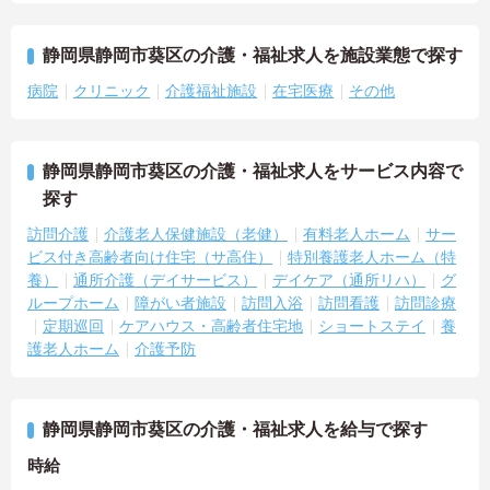
静岡県静岡市葵区の介護・福祉求人を施設業態で探す
病院
クリニック
介護福祉施設
在宅医療
その他
静岡県静岡市葵区の介護・福祉求人をサービス内容で
探す
訪問介護
介護老人保健施設（老健）
有料老人ホーム
サー
ビス付き高齢者向け住宅（サ高住）
特別養護老人ホーム（特
養）
通所介護（デイサービス）
デイケア（通所リハ）
グ
ループホーム
障がい者施設
訪問入浴
訪問看護
訪問診療
定期巡回
ケアハウス・高齢者住宅地
ショートステイ
養
護老人ホーム
介護予防
静岡県静岡市葵区の介護・福祉求人を給与で探す
時給