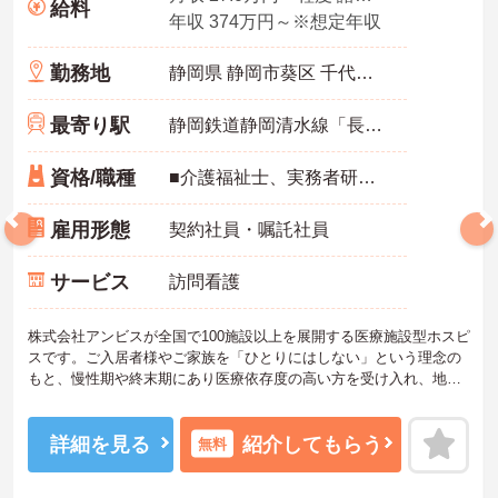
給料
年収 374万円～※想定年収
勤務地
静岡県 静岡市葵区 千代田5-10-20
最寄り駅
静岡鉄道静岡清水線「長沼(静岡)駅」バス・車5分
資格/職種
■介護福祉士、実務者研修、初任者研修 いずれか ※特養、老健、病院、有老などの実務経験1年以上ある方 ※身体介護の経験年以上ある方、機械浴の使用の経験のある方歓迎
雇用形態
契約社員・嘱託社員
サービス
訪問看護
株式会社アンビスが全国で100施設以上を展開する医療施設型ホスピ
スです。ご入居者様やご家族を「ひとりにはしない」という理念の
もと、慢性期や終末期にあり医療依存度の高い方を受け入れ、地域
医療を支える社会的意義の高い事業を推進しています。現場には看
護師が24時間常駐しています。急変時の対応や医療行為は看護師が
担当するため、初任者研修や実務者研修の方も食事介助や入浴介助
詳細を見る
紹介してもらう
無料
などの生活を支えるケアに専念できる環境です。多職種で情報を共
有し、一人で判断を抱え込まないチーム連携の体制がしっかりと整