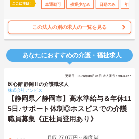
ここに注目！
上
資格取得サポート
車通勤可
研修制度あり
残業少なめ
産休･育休･介護休暇取得実
日勤のみ
年間休日
この法人の別の求人の一覧を見る
あなたにおすすめの介護・福祉求人
更新日：2026年08月06日 求人番号：9834157
医心館 静岡Ⅱの介護職求人
株式会社アンビス
【静岡県／静岡市】高水準給与＆年休11
5日♪サポート体制◎ホスピスでの介護
職員募集《正社員登用あり》
月収 27.0万円～程度 諸手当込・夜勤4回/月想定