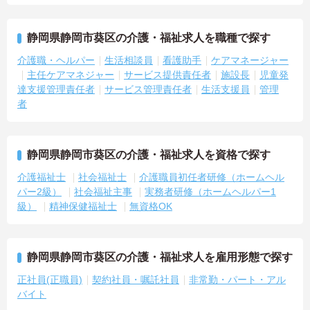
＜評価制度でキャリアアップ＞
・介護福祉士や初任者研修などの資格や実務経験、夜勤回数がしっ
かりと給与に反映されるためモチベーションを維持できます
静岡県静岡市葵区の介護・福祉求人を職種で探す
・年次を問わずリーダーや主任などのマネジメント職へ昇格する事
介護職・ヘルパー
生活相談員
看護助手
ケアマネージャー
例も多数あり、腰を据えて長期的なキャリア形成が可能です
主任ケアマネジャー
サービス提供責任者
施設長
児童発
達支援管理責任者
サービス管理責任者
生活支援員
管理
者
静岡県静岡市葵区の介護・福祉求人を資格で探す
介護福祉士
社会福祉士
介護職員初任者研修（ホームヘル
パー2級）
社会福祉主事
実務者研修（ホームヘルパー1
級）
精神保健福祉士
無資格OK
静岡県静岡市葵区の介護・福祉求人を雇用形態で探す
正社員(正職員)
契約社員・嘱託社員
非常勤・パート・アル
バイト