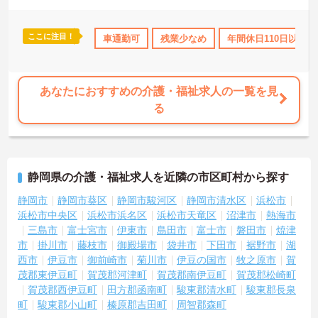
っています。働き方の面では、夜勤明けの翌日が原則として公休と
なるほか、月平均の残業時間も5時間から7時間程度とかなり少なめ
です。常勤スタッフの比率が90パーセントを超えているため急な勤
ここに注目！
社会保険完備
退職金制度あり
車通勤可
残業少なめ
年間休日110日以上
務変更が発生しにくく、あらかじめ決められた訪問予定表に沿って
規則正しく働けます。入職後は現場スタッフによるお一人おひとり
に合わせた個別のOJT研修が実施されます。eラーニングも導入され
ており、多職種と連携しながら専門性を着実に深めていける環境が
あなたにおすすめの介護・福祉求人の一覧を見
用意されています。
る
★おすすめPOINT★
＜個別ＯＪＴとチーム連携で着実に成長！＞
・入職後はお一人おひとりの習熟度に合わせた個別のＯＪＴ研修を
実施し、ｅラーニングを用いた学習の機会も提供されます
静岡県の介護・福祉求人を近隣の市区町村から探す
・施設内には看護師が24時間常駐しており、急変時の対応や専門的
な医療処置は看護師が担当するため負担が減ります
静岡市
静岡市葵区
静岡市駿河区
静岡市清水区
浜松市
・介護スタッフと看護スタッフの比率が1対1で相談しやすく、初任
浜松市中央区
浜松市浜名区
浜松市天竜区
沼津市
熱海市
者研修や実務者研修からでも着実に専門性を高められます
三島市
富士宮市
伊東市
島田市
富士市
磐田市
焼津
＜残業月7時間以下で身体の負担を軽減！＞
市
掛川市
藤枝市
御殿場市
袋井市
下田市
裾野市
湖
・常勤で働くスタッフの比率が90パーセント以上と高く、急なシフ
西市
伊豆市
御前崎市
菊川市
伊豆の国市
牧之原市
賀
ト変更や無理な長時間勤務が発生しにくい人員体制です
・訪問スケジュールに沿って施設内でのケアを行うため、月平均の
茂郡東伊豆町
賀茂郡河津町
賀茂郡南伊豆町
賀茂郡松崎町
残業時間は5時間から7時間程度とかなり少なめに抑えられます
賀茂郡西伊豆町
田方郡函南町
駿東郡清水町
駿東郡長泉
・夜勤明けの翌日は原則としてお休みとなるシフト編成が組まれて
町
駿東郡小山町
榛原郡吉田町
周智郡森町
おり、しっかりと休息を取りながら長期的な就業が可能です