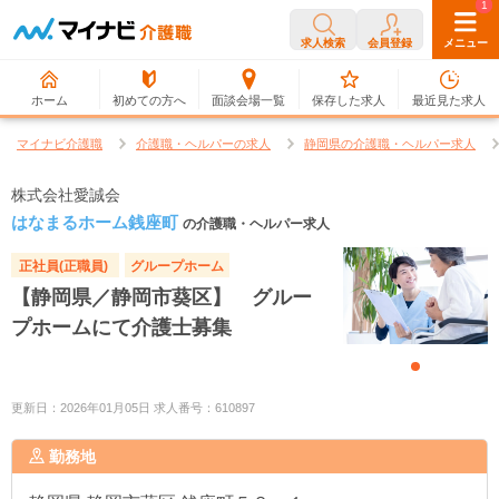
0
1
求人検索
会員登録
メニュー
ホーム
初めての方へ
面談会場一覧
保存した求人
最近見た求人
マイナビ介護職
介護職・ヘルパーの求人
静岡県の介護職・ヘルパー求人
株式会社愛誠会
はなまるホーム銭座町
の介護職・ヘルパー求人
正社員(正職員)
グループホーム
【静岡県／静岡市葵区】 グルー
プホームにて介護士募集
更新日：2026年01月05日 求人番号：610897
勤務地