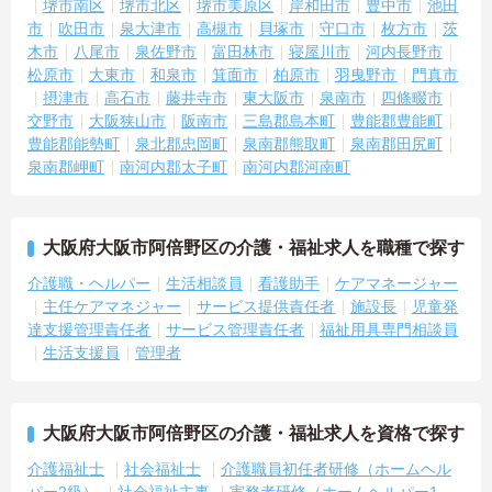
堺市南区
堺市北区
堺市美原区
岸和田市
豊中市
池田
市
吹田市
泉大津市
高槻市
貝塚市
守口市
枚方市
茨
木市
八尾市
泉佐野市
富田林市
寝屋川市
河内長野市
松原市
大東市
和泉市
箕面市
柏原市
羽曳野市
門真市
摂津市
高石市
藤井寺市
東大阪市
泉南市
四條畷市
交野市
大阪狭山市
阪南市
三島郡島本町
豊能郡豊能町
豊能郡能勢町
泉北郡忠岡町
泉南郡熊取町
泉南郡田尻町
泉南郡岬町
南河内郡太子町
南河内郡河南町
大阪府大阪市阿倍野区の介護・福祉求人を職種で探す
介護職・ヘルパー
生活相談員
看護助手
ケアマネージャー
主任ケアマネジャー
サービス提供責任者
施設長
児童発
達支援管理責任者
サービス管理責任者
福祉用具専門相談員
生活支援員
管理者
大阪府大阪市阿倍野区の介護・福祉求人を資格で探す
介護福祉士
社会福祉士
介護職員初任者研修（ホームヘル
パー2級）
社会福祉主事
実務者研修（ホームヘルパー1