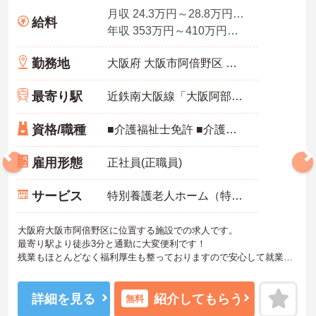
月収 24.3万円～28.8万円程度（諸手当込）
給料
年収 353万円～410万円程度（諸手当、処遇改善手当24万含む）
勤務地
大阪府 大阪市阿倍野区 松崎町2-3-10
最寄り駅
近鉄南大阪線「大阪阿部野橋駅」徒歩3分
資格/職種
■介護福祉士免許 ■介護職員初任者研修（ヘルパー2級）以上
雇用形態
正社員(正職員)
サービス
特別養護老人ホーム（特養）
大阪府大阪市阿倍野区に位置する施設での求人です。
最寄り駅より徒歩3分と通勤に大変便利です！
残業もほとんどなく福利厚生も整っておりますので安心して就業し
ていただけます。
ご興味のある方はお気軽にお問い合わせ下さい。
詳細を見る
紹介してもらう
無料