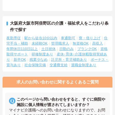
大阪府大阪市阿倍野区の介護・福祉求人をこだわり条
件で探す
夜勤専従
駅から徒歩10分以内
車通勤可
寮・借り上げ
住
宅手当・補助
未経験OK
管理職求人
無資格OK
高収入
年間休日110日以上
土日祝休
日勤のみ
ブランクOK
資格
取得サポート
研修制度あり
産休･育休･介護休暇取得実績あ
り
新卒OK
残業少なめ
託児所・育児補助あり
ボーナス・
賞与あり
社会保険完備
交通費支給
退職金制度あり
求人のお問い合わせに関するよくあるご質問
このページから問い合わせをすると、すぐに病院や
施設に個人情報が渡されてしまいますか？
マイナビ介護職へのお問い合わせになりますので、お問