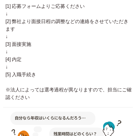
[1] 応募フォームよりご応募ください
↓
[2] 弊社より面接日程の調整などの連絡をさせていただき
ます
↓
[3] 面接実施
↓
[4] 内定
↓
[5] 入職手続き
※法人によっては選考過程が異なりますので、担当にご確
認ください