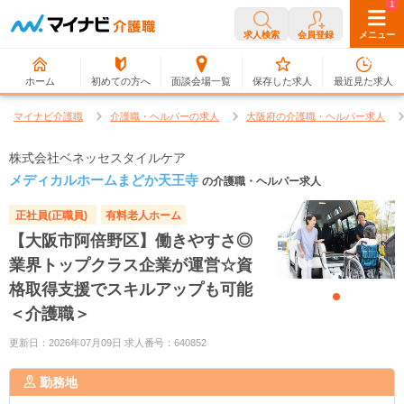
0
1
求人検索
会員登録
メニュー
ホーム
初めての方へ
面談会場一覧
保存した求人
最近見た求人
マイナビ介護職
介護職・ヘルパーの求人
大阪府の介護職・ヘルパー求人
株式会社ベネッセスタイルケア
メディカルホームまどか天王寺
の介護職・ヘルパー求人
正社員(正職員)
有料老人ホーム
【大阪市阿倍野区】働きやすさ◎
業界トップクラス企業が運営☆資
格取得支援でスキルアップも可能
＜介護職＞
更新日：2026年07月09日 求人番号：640852
勤務地