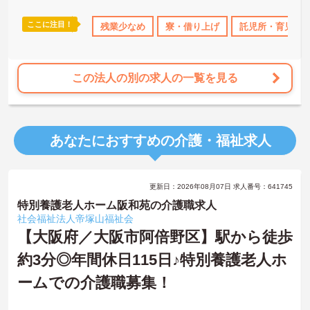
ますのでお気軽にご相談ください！
ここに注目！
なめ
寮・借り上げ
残業少なめ
託児所・育児補助
寮・借り上げ
無資格OK
託児所・育児補
年間休日11
この法人の別の求人の一覧を見る
あなたにおすすめの介護・福祉求人
更新日：2026年08月07日 求人番号：641745
特別養護老人ホーム阪和苑の介護職求人
社会福祉法人帝塚山福祉会
【大阪府／大阪市阿倍野区】駅から徒歩
約3分◎年間休日115日♪特別養護老人ホ
ームでの介護職募集！