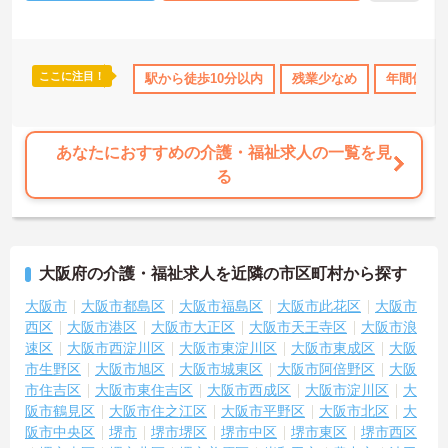
ここに注目！
勤可
残業少なめ
年間休日110日以上
駅から徒歩10分以内
ボーナス・賞与あり
残業少なめ
年間休日1
社
あなたにおすすめの介護・福祉求人の一覧を見
る
大阪府の介護・福祉求人を近隣の市区町村から探す
大阪市
大阪市都島区
大阪市福島区
大阪市此花区
大阪市
西区
大阪市港区
大阪市大正区
大阪市天王寺区
大阪市浪
速区
大阪市西淀川区
大阪市東淀川区
大阪市東成区
大阪
市生野区
大阪市旭区
大阪市城東区
大阪市阿倍野区
大阪
市住吉区
大阪市東住吉区
大阪市西成区
大阪市淀川区
大
阪市鶴見区
大阪市住之江区
大阪市平野区
大阪市北区
大
阪市中央区
堺市
堺市堺区
堺市中区
堺市東区
堺市西区