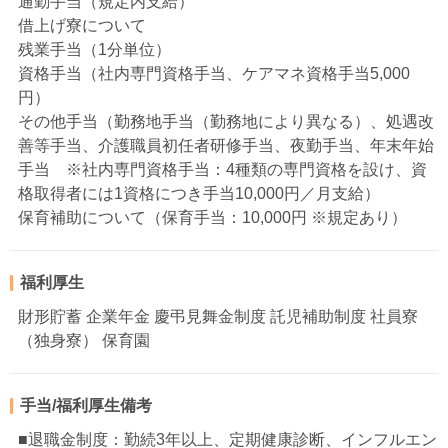
通勤手当（規定内支給）
借上げ寮について
残業手当（1分単位）
資格手当（社内専門資格手当、ケアマネ資格手当5,000
円）
その他手当（勤務地手当（勤務地により異なる）、処遇改
善等手当、介護職員初任者研修手当、夜勤手当、年末年始
手当 ※社内専門資格手当：4種類の専門資格を設け、資
格取得者には1資格につき手当10,000円／月支給）
保育補助について（保育手当：10,000円 ※規定あり）
福利厚生
財形貯蓄 企業年金 慶弔見舞金制度 託児補助制度 社員寮
（独身寮） 保育園
手当/福利厚生備考
■退職金制度：勤続3年以上、定期健康診断、インフルエン