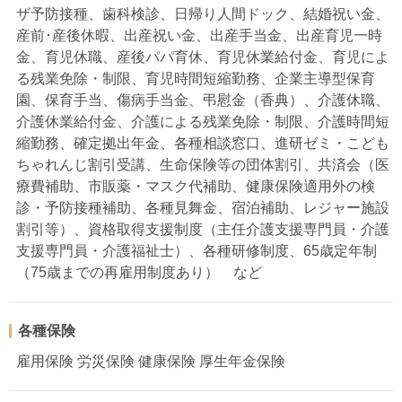
ザ予防接種、歯科検診、日帰り人間ドック、結婚祝い金、
産前･産後休暇、出産祝い金、出産手当金、出産育児一時
金、育児休職、産後パパ育休、育児休業給付金、育児によ
る残業免除・制限、育児時間短縮勤務、企業主導型保育
園、保育手当、傷病手当金、弔慰金（香典）、介護休職、
介護休業給付金、介護による残業免除・制限、介護時間短
縮勤務、確定拠出年金、各種相談窓口、進研ゼミ・こども
ちゃれんじ割引受講、生命保険等の団体割引、共済会（医
療費補助、市販薬・マスク代補助、健康保険適用外の検
診・予防接種補助、各種見舞金、宿泊補助、レジャー施設
割引等）、資格取得支援制度（主任介護支援専門員・介護
支援専門員・介護福祉士）、各種研修制度、65歳定年制
（75歳までの再雇用制度あり） など
各種保険
雇用保険 労災保険 健康保険 厚生年金保険