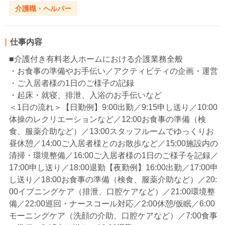
介護職・ヘルパー
仕事内容
■介護付き有料老人ホームにおける介護業務全般
・お食事の準備やお手伝い／アクティビティの企画・運営
・ご入居者様の1日のご様子の記録
・起床・就寝、排泄、入浴のお手伝いなど
＜1日の流れ＞【日勤例】9:00出勤／9:15申し送り／10:00
体操のレクリエーションなど／12:00お食事の準備（検
食、服薬介助など）／13:00スタッフルームでゆっくりお
昼休憩／14:00ご入居者様とのお散歩など／15:00施設内の
清掃・環境整備／16:00ご入居者様の1日のご様子を記録／
17:00申し送り／18:00退勤【夜勤例】16:00出勤／17:00申
し送り／18:00お食事の準備（検食、服薬介助など）／20:
00イブニングケア（排泄、口腔ケアなど）／21:00環境整
備／22:00巡回・ナースコール対応／2:00休憩/仮眠／6:00
モーニングケア（洗顔の介助、口腔ケアなど）／7:00食事