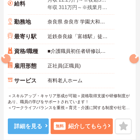
給料
年収 311万円～※残業月10時間、夜勤平均5回、各種手当・賞与を含んだ例です
勤務地
奈良県 奈良市 学園大和町5-748-1
最寄り駅
近鉄奈良線「富雄駅」徒歩12分
資格/職種
■介護職員初任者研修以上 ※無資格の方も応募可（資格支援制度あり）
雇用形態
正社員(正職員)
サービス
有料老人ホーム
＜スキルアップ・キャリア形成が可能＞資格取得支援や研修制度が
あり、職員の学びをサポートされています！
＜ワークライフバランスを重視＞育児・介護に関する制度や社宅制
度、各種手当など、長く安心して働きやすい環境が整っています。
＜寄り添ったケアの実施＞利用者さまに深く寄り添ったサービスの
提供を目指し、職員の専門性を高めるような人材育成にも注力され
詳細を見る
紹介してもらう
無料
ています。
ご興味のある方には、面接対策ポイント等、さらに詳細をお話しし