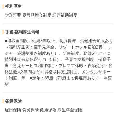
福利厚生
財形貯蓄 慶弔見舞金制度 託児補助制度
手当/福利厚生備考
■退職金制度：勤続3年以上、制服貸与、労働組合加入あり
（福利厚生例：慶弔見舞金、リゾートホテル宿泊割引、レ
ジャー施設割引き制度あり）、研修制度、勤続5年ごとに
特別連続有給休暇付与（5日）、子育て支援制度（保育手
当・育児サービス利用補助・プレママ休暇・夜勤免除・育
休は最大3年間など）資格取得支援制度、メンタルサポー
ト制度 等 ■定年：65歳（70歳まで再雇用あり※一年更
新）
各種保険
雇用保険 労災保険 健康保険 厚生年金保険