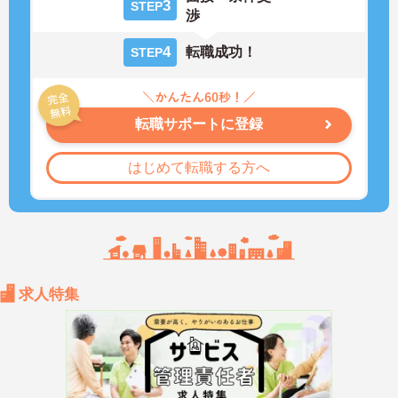
3
STEP
渉
4
転職成功！
STEP
転職サポートに登録
はじめて転職する方へ
求人特集