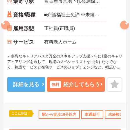
最寄り駅
名古屋市営地下鉄桜通線「吹上(愛知)駅」徒歩4分
資格/職種
■介護福祉士免許 ※未経験・ブランク可
雇用形態
正社員(正職員)
サービス
有料老人ホーム
＜多彩なキャリアパスと万全のスキルアップ支援＞年に1度のキャリ
アヒアリングを通じて、現場のスペシャリストを目指すだけでな
く、施設サービスと在宅サービスのジョブチェンジなど、幅広い経
験を積むことが可能です。
＜プライベートも充実させる嬉しい福利厚生＞仕事の疲れを癒やす
ための制度も充実しています。各地のレジャー施設や宿泊が最大8
詳細を見る
紹介してもらう
無料
0％オフになる優待制度や、勤続5年ごとの「特別連続有給休暇（5
日）」など、リフレッシュできる機会がたくさん。年間公休110日に
加え、独自の休暇制度もしっかり整っているため、オンオフのメリ
ハリをつけて働けます。
＜＜ICT導入が進む効率的な現場で、身体的負担を減らしケアに専念
ここに注目！
所・育児補助
年間休日110日以上
駅から徒歩10分以内
ブランクOK
車通勤可
資格取得サポート
未経験OK
＞スマホ記録や睡眠測定センサー等の導入で月400時間の生産性向上
を実現。月平均残業7.3時間（超過分は1分単位支給）と少なく、ゆ
とりを持って業務に取り組めます。