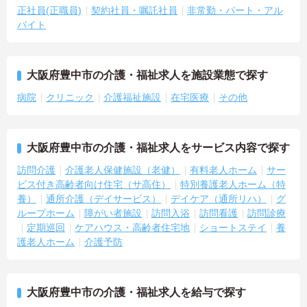
正社員(正職員)
契約社員・嘱託社員
非常勤・パート・アル
バイト
大阪府豊中市の介護・福祉求人を施設業態で探す
病院
クリニック
介護福祉施設
在宅医療
その他
大阪府豊中市の介護・福祉求人をサービス内容で探す
訪問介護
介護老人保健施設（老健）
有料老人ホーム
サー
ビス付き高齢者向け住宅（サ高住）
特別養護老人ホーム（特
養）
通所介護（デイサービス）
デイケア（通所リハ）
グ
ループホーム
障がい者施設
訪問入浴
訪問看護
訪問診療
定期巡回
ケアハウス・高齢者住宅地
ショートステイ
養
護老人ホーム
介護予防
大阪府豊中市の介護・福祉求人を給与で探す