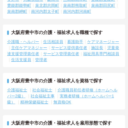
豊能郡能勢町
泉北郡忠岡町
泉南郡熊取町
泉南郡田尻町
泉南郡岬町
南河内郡太子町
南河内郡河南町
大阪府豊中市の介護・福祉求人を職種で探す
介護職・ヘルパー
生活相談員
看護助手
ケアマネージャー
主任ケアマネジャー
サービス提供責任者
施設長
児童発
達支援管理責任者
サービス管理責任者
福祉用具専門相談員
生活支援員
管理者
大阪府豊中市の介護・福祉求人を資格で探す
介護福祉士
社会福祉士
介護職員初任者研修（ホームヘル
パー2級）
社会福祉主事
実務者研修（ホームヘルパー1
級）
精神保健福祉士
無資格OK
大阪府豊中市の介護・福祉求人を雇用形態で探す