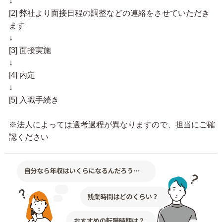
↓
[2] 弊社より面接日程の調整などの連絡をさせていただき
ます
↓
[3] 面接実施
↓
[4] 内定
↓
[5] 入職手続き
※法人によっては選考過程が異なりますので、担当にご確
認ください