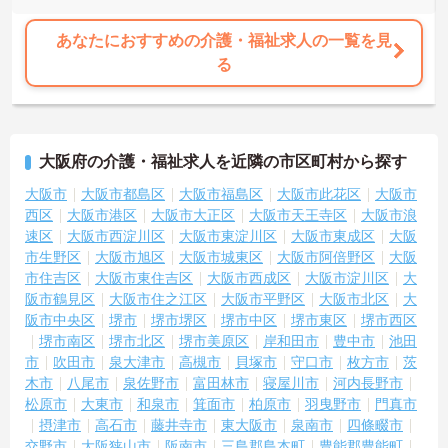
目標に寄り添う手厚いフォロー体制が整っています。
あなたにおすすめの介護・福祉求人の一覧を見
る
大阪府の介護・福祉求人を近隣の市区町村から探す
大阪市
大阪市都島区
大阪市福島区
大阪市此花区
大阪市
西区
大阪市港区
大阪市大正区
大阪市天王寺区
大阪市浪
速区
大阪市西淀川区
大阪市東淀川区
大阪市東成区
大阪
市生野区
大阪市旭区
大阪市城東区
大阪市阿倍野区
大阪
市住吉区
大阪市東住吉区
大阪市西成区
大阪市淀川区
大
阪市鶴見区
大阪市住之江区
大阪市平野区
大阪市北区
大
阪市中央区
堺市
堺市堺区
堺市中区
堺市東区
堺市西区
堺市南区
堺市北区
堺市美原区
岸和田市
豊中市
池田
市
吹田市
泉大津市
高槻市
貝塚市
守口市
枚方市
茨
木市
八尾市
泉佐野市
富田林市
寝屋川市
河内長野市
松原市
大東市
和泉市
箕面市
柏原市
羽曳野市
門真市
摂津市
高石市
藤井寺市
東大阪市
泉南市
四條畷市
交野市
大阪狭山市
阪南市
三島郡島本町
豊能郡豊能町