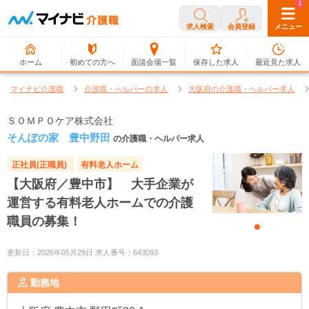
0
1
求人検索
会員登録
メニュー
ホーム
初めての方へ
面談会場一覧
保存した求人
最近見た求人
マイナビ介護職
介護職・ヘルパーの求人
大阪府の介護職・ヘルパー求人
ＳＯＭＰＯケア株式会社
そんぽの家 豊中野田
の介護職・ヘルパー求人
正社員(正職員)
有料老人ホーム
【大阪府／豊中市】 大手企業が
運営する有料老人ホームでの介護
職員の募集！
更新日：2026年05月29日 求人番号：643093
勤務地