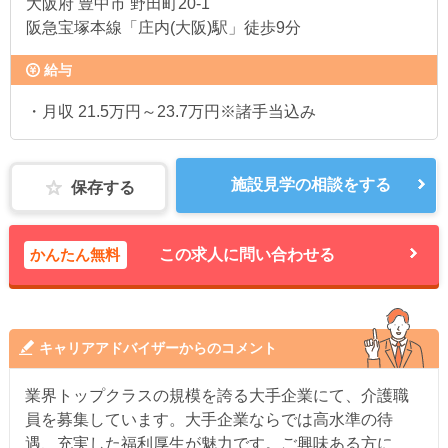
大阪府
豊中市 野田町20-1
阪急宝塚本線「庄内(大阪)駅」徒歩9分
給与
・月収 21.5万円～23.7万円※諸手当込み
施設見学の相談をする
保存する
かんたん無料
この求人に問い合わせる
キャリアアドバイザーからのコメント
業界トップクラスの規模を誇る大手企業にて、介護職
員を募集しています。大手企業ならでは高水準の待
遇、充実した福利厚生が魅力です。ご興味ある方に