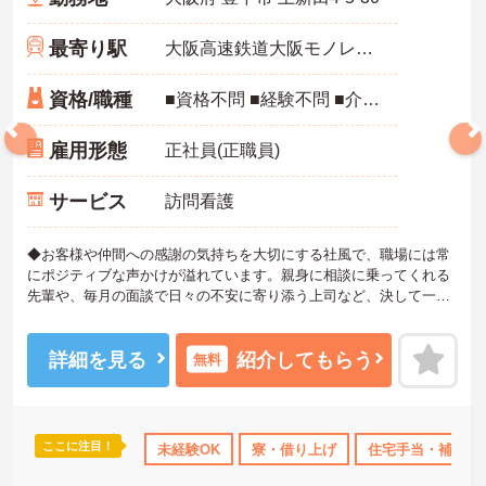
最寄り駅
大阪高速鉄道大阪モノレール「千里中央駅」徒歩13分
資格/職種
■資格不問 ■経験不問 ■介護職員初任者研修（ヘルパー2級）以上あれば尚可
雇用形態
正社員(正職員)
サービス
訪問看護
◆お客様や仲間への感謝の気持ちを大切にする社風で、職場には常
にポジティブな声かけが溢れています。親身に相談に乗ってくれる
先輩や、毎月の面談で日々の不安に寄り添う上司など、決して一人
きりにさせないフォロー体制が万全。心理的安全性が高く、中途入
社でも自然と馴染める職場です。
◆無資格からでもプロフェッショナルを目指せる「資格取得支援制
詳細を見る
紹介してもらう
無料
度」を完備しています。初任者研修から国家資格である介護福祉士
まで、現場での実務経験を積みながら、会社からのバックアップを
受けて資格取得に挑戦できます。
◆法人独自の介護技術認定制度「ケアマイスター」により、身につ
ここに注目！
あり
産休･育休･介護休暇取得実績あり
未経験OK
寮・借り上げ
社会保険完備
住宅手当・補助
交通費支給
けたスキルを5段階でしっかり評価し手当で還元。さらに「目標管理
シート」を用いた月1回の上司との面談があり、一人ひとりの不安や