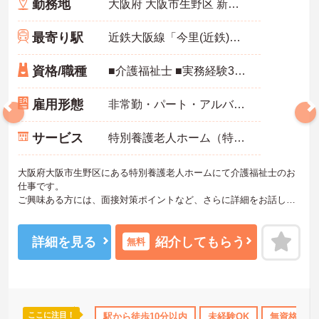
勤務地
大阪府 大阪市生野区 新今里4丁目11番17号
最寄り駅
近鉄大阪線「今里(近鉄)駅」徒歩5分
資格/職種
■介護福祉士 ■実務経験3年以上ある方
雇用形態
非常勤・パート・アルバイト
サービス
特別養護老人ホーム（特養）
大阪府大阪市生野区にある特別養護老人ホームにて介護福祉士のお
仕事です。
ご興味ある方には、面接対策ポイントなど、さらに詳細をお話しい
たしますのでお気軽にご相談ください。
詳細を見る
紹介してもらう
無料
ここに注目！
なめ
交通費支給
駅から徒歩10分以内
未経験OK
無資格OK