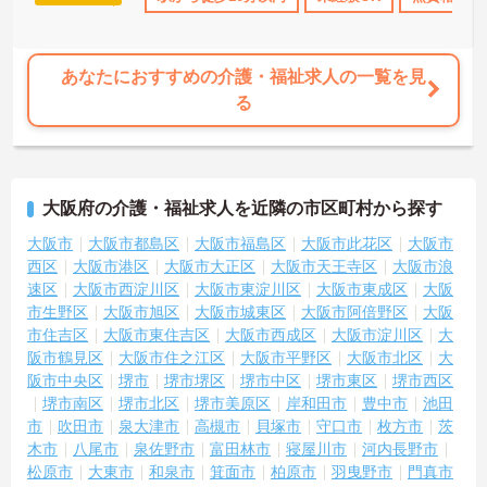
あなたにおすすめの介護・福祉求人の一覧を見
る
大阪府の介護・福祉求人を近隣の市区町村から探す
大阪市
大阪市都島区
大阪市福島区
大阪市此花区
大阪市
西区
大阪市港区
大阪市大正区
大阪市天王寺区
大阪市浪
速区
大阪市西淀川区
大阪市東淀川区
大阪市東成区
大阪
市生野区
大阪市旭区
大阪市城東区
大阪市阿倍野区
大阪
市住吉区
大阪市東住吉区
大阪市西成区
大阪市淀川区
大
阪市鶴見区
大阪市住之江区
大阪市平野区
大阪市北区
大
阪市中央区
堺市
堺市堺区
堺市中区
堺市東区
堺市西区
堺市南区
堺市北区
堺市美原区
岸和田市
豊中市
池田
市
吹田市
泉大津市
高槻市
貝塚市
守口市
枚方市
茨
木市
八尾市
泉佐野市
富田林市
寝屋川市
河内長野市
松原市
大東市
和泉市
箕面市
柏原市
羽曳野市
門真市