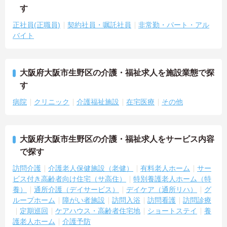
す
正社員(正職員)
契約社員・嘱託社員
非常勤・パート・アル
バイト
大阪府大阪市生野区の介護・福祉求人を施設業態で探
す
病院
クリニック
介護福祉施設
在宅医療
その他
大阪府大阪市生野区の介護・福祉求人をサービス内容
で探す
訪問介護
介護老人保健施設（老健）
有料老人ホーム
サー
ビス付き高齢者向け住宅（サ高住）
特別養護老人ホーム（特
養）
通所介護（デイサービス）
デイケア（通所リハ）
グ
ループホーム
障がい者施設
訪問入浴
訪問看護
訪問診療
定期巡回
ケアハウス・高齢者住宅地
ショートステイ
養
護老人ホーム
介護予防