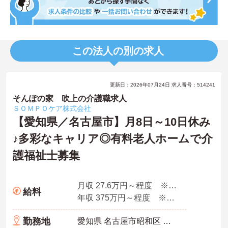
この法人の別の求人
更新日：2026年07月24日 求人番号：514241
そんぽの家 吹上の介護職求人
ＳＯＭＰＯケア株式会社
【愛知県／名古屋市】月8日～10日休み
♪多彩なキャリア◎有料老人ホームで介
護福祉士募集
月収 27.6万円～程度 ※諸手当込み
給料
年収 375万円～程度 ※想定年収
勤務地
愛知県 名古屋市昭和区 阿由知通2-6