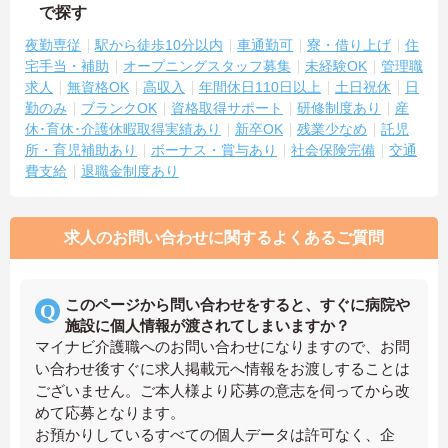
で探す
夜勤専従
駅から徒歩10分以内
車通勤可
寮・借り上げ
住
宅手当・補助
オープニングスタッフ募集
未経験OK
管理職
求人
無資格OK
高収入
年間休日110日以上
土日祝休
日
勤のみ
ブランクOK
資格取得サポート
研修制度あり
産
休･育休･介護休暇取得実績あり
新卒OK
残業少なめ
託児
所・育児補助あり
ボーナス・賞与あり
社会保険完備
交通
費支給
退職金制度あり
求人のお問い合わせに関するよくあるご質問
このページから問い合わせをすると、すぐに病院や
施設に個人情報が渡されてしまいますか？
マイナビ介護職へのお問い合わせになりますので、お問
い合わせ後すぐに求人掲載元へ情報をお渡しすることは
ございません。ご本人様より応募の意志を伺ってから改
めて応募となります。
お預かりしているすべての個人データは許可なく、企