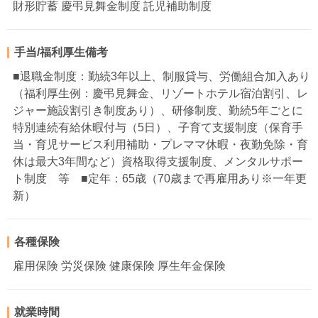
財形貯蓄 慶弔見舞金制度 託児補助制度
手当/福利厚生備考
■退職金制度：勤続3年以上、制服貸与、労働組合加入あり
（福利厚生例：慶弔見舞金、リゾートホテル宿泊割引、レ
ジャー施設割引き制度あり）、研修制度、勤続5年ごとに
特別連続有給休暇付与（5日）、子育て支援制度（保育手
当・育児サービス利用補助・プレママ休暇・夜勤免除・育
休は最大3年間など）資格取得支援制度、メンタルサポー
ト制度 等 ■定年：65歳（70歳まで再雇用あり※一年更
新）
各種保険
雇用保険 労災保険 健康保険 厚生年金保険
就業時間