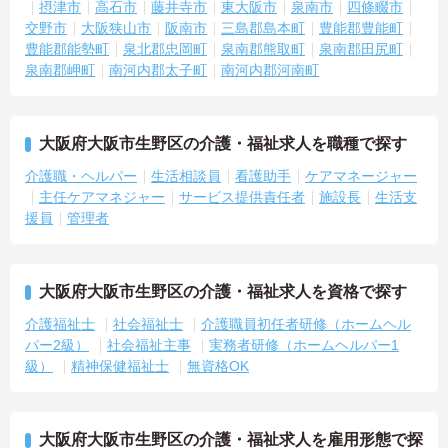
摂津市
高石市
藤井寺市
東大阪市
泉南市
四條畷市
交野市
大阪狭山市
阪南市
三島郡島本町
豊能郡豊能町
豊能郡能勢町
泉北郡忠岡町
泉南郡熊取町
泉南郡田尻町
泉南郡岬町
南河内郡太子町
南河内郡河南町
大阪府大阪市生野区の介護・福祉求人を職種で探す
介護職・ヘルパー
生活相談員
看護助手
ケアマネージャー
主任ケアマネジャー
サービス提供責任者
施設長
生活支
援員
管理者
大阪府大阪市生野区の介護・福祉求人を資格で探す
介護福祉士
社会福祉士
介護職員初任者研修（ホームヘル
パー2級）
社会福祉主事
実務者研修（ホームヘルパー1
級）
精神保健福祉士
無資格OK
大阪府大阪市生野区の介護・福祉求人を雇用形態で探