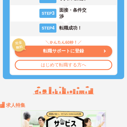
面接・条件交
3
STEP
渉
4
転職成功！
STEP
転職サポートに登録
はじめて転職する方へ
求人特集