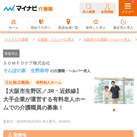
0
1
求人検索
会員登録
メニュー
ホーム
初めての方へ
面談会場一覧
保存した求人
最近見た求人
マイナビ介護職
介護職・ヘルパーの求人
大阪府の介護職・ヘルパー求人
募集停止
ＳＯＭＰＯケア株式会社
そんぽの家 生野林寺
の介護職・ヘルパー求人
正社員(正職員)
有料老人ホーム
【大阪市生野区／JR・近鉄線】
大手企業が運営する有料老人ホー
ムでの介護職員の募集！
更新日：2026年05月02日 求人番号：643504
勤務地