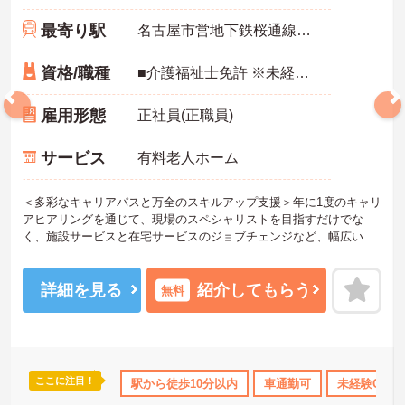
最寄り駅
名古屋市営地下鉄桜通線「吹上(愛知)駅」徒歩4分
資格/職種
■介護福祉士免許 ※未経験・ブランク可
雇用形態
正社員(正職員)
サービス
有料老人ホーム
＜多彩なキャリアパスと万全のスキルアップ支援＞年に1度のキャリ
アヒアリングを通じて、現場のスペシャリストを目指すだけでな
く、施設サービスと在宅サービスのジョブチェンジなど、幅広い経
験を積むことが可能です。
＜プライベートも充実させる嬉しい福利厚生＞仕事の疲れを癒やす
ための制度も充実しています。各地のレジャー施設や宿泊が最大8
詳細を見る
紹介してもらう
無料
0％オフになる優待制度や、勤続5年ごとの「特別連続有給休暇（5
日）」など、リフレッシュできる機会がたくさん。年間公休110日に
加え、独自の休暇制度もしっかり整っているため、オンオフのメリ
ハリをつけて働けます。
＜＜ICT導入が進む効率的な現場で、身体的負担を減らしケアに専念
ここに注目！
所・育児補助
年間休日110日以上
駅から徒歩10分以内
ブランクOK
車通勤可
資格取得サポート
未経験OK
＞スマホ記録や睡眠測定センサー等の導入で月400時間の生産性向上