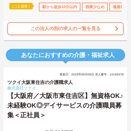
下さい！！
ここに注目！
日110日以上
産休･育休･介護休暇取得実績あり
駅から徒歩10分以内
残業少なめ
社会保険完備
無資格OK
交
この法人の別の求人の一覧を見る
あなたにおすすめの介護・福祉求人
更新日：2026年08月06日 求人番号：10169378
ツクイ大阪東住吉の介護職求人
株式会社ツクイ
【大阪府／大阪市東住吉区】無資格OK♪
未経験OK◎デイサービスの介護職員募
集＜正社員＞