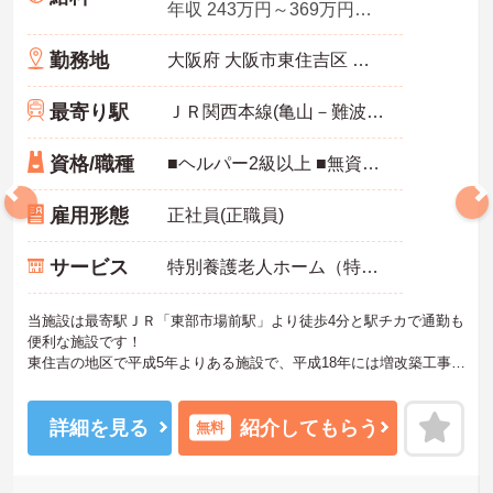
年収 243万円～369万円程度（諸手当込）
勤務地
大阪府 大阪市東住吉区 杭全1丁目4-20
最寄り駅
ＪＲ関西本線(亀山－難波)「東部市場前駅」徒歩4分
資格/職種
■ヘルパー2級以上 ■無資格の方もご相談下さい！
雇用形態
正社員(正職員)
サービス
特別養護老人ホーム（特養）
当施設は最寄駅ＪＲ「東部市場前駅」より徒歩4分と駅チカで通勤も
便利な施設です！
東住吉の地区で平成5年よりある施設で、平成18年には増改築工事も
されとても明るく綺麗な施設になりました♪診療所併設のため緊急時
も安心です。
職員同士仲の良いアットホームな雰囲気の施設で、経験よりも人柄
詳細を見る
紹介してもらう
無料
を重視致します。元気で明るく、前向きに仕事に取り組める方を募
集しております。
ご興味がある方は是非一度マイナビコメディカルまでお問い合わせ