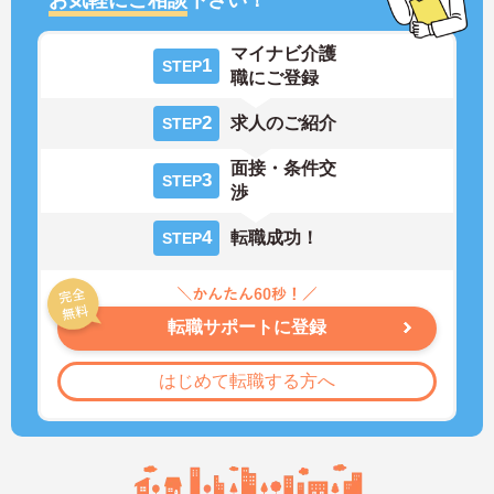
マイナビ介護
1
STEP
職にご登録
2
求人のご紹介
STEP
面接・条件交
3
STEP
渉
4
転職成功！
STEP
転職サポートに登録
はじめて転職する方へ