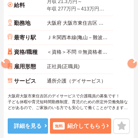
月収 21.3万円～
給料
年収 277万円～413万円程度
勤務地
大阪府 大阪市東住吉区 杭全5-5-22
最寄り駅
ＪＲ関西本線(亀山－難波)「東部市場前駅」徒歩7分
資格/職種
＜資格＞不問 ※無資格者:入社半年以内に会社負担で認知症介護基礎研修受講 ＜経験＞不問 送迎業務できる方歓迎
雇用形態
正社員(正職員)
サービス
通所介護（デイサービス）
大阪府大阪市東住吉区のデイサービスで介護職員の募集です！
子ども休暇や育児短時間勤務制度、育児のための所定外労働免除な
どがあるので、ご家族のいる方でも安心して働くことができます◎
また、昇給・賞与もあるので、あなたの頑張りがしっかり評価され
る職場です♪
ご興味のある方は、面接ポイントをお伝えしますので、お気軽にご
詳細を見る
紹介してもらう
無料
連絡ください。