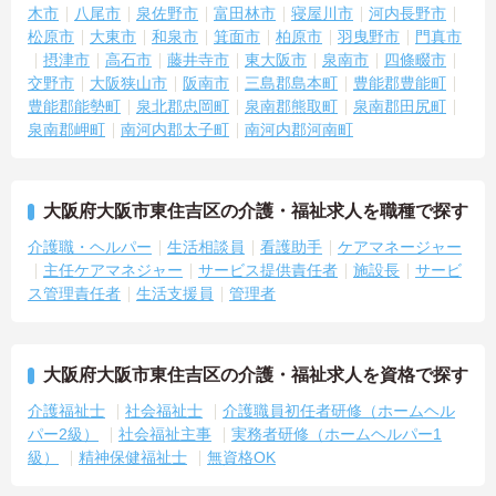
木市
八尾市
泉佐野市
富田林市
寝屋川市
河内長野市
松原市
大東市
和泉市
箕面市
柏原市
羽曳野市
門真市
摂津市
高石市
藤井寺市
東大阪市
泉南市
四條畷市
交野市
大阪狭山市
阪南市
三島郡島本町
豊能郡豊能町
豊能郡能勢町
泉北郡忠岡町
泉南郡熊取町
泉南郡田尻町
泉南郡岬町
南河内郡太子町
南河内郡河南町
大阪府大阪市東住吉区の介護・福祉求人を職種で探す
介護職・ヘルパー
生活相談員
看護助手
ケアマネージャー
主任ケアマネジャー
サービス提供責任者
施設長
サービ
ス管理責任者
生活支援員
管理者
大阪府大阪市東住吉区の介護・福祉求人を資格で探す
介護福祉士
社会福祉士
介護職員初任者研修（ホームヘル
パー2級）
社会福祉主事
実務者研修（ホームヘルパー1
級）
精神保健福祉士
無資格OK