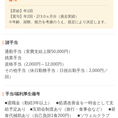
【昇給】年1回
【賞与】年2回・計3.0ヵ月分（過去実績）
※年齢、経験、能力を考慮のうえ、規定により決定します。
諸手当
通勤手当（実費支給上限50,000円）
残業手当
資格手当（2,000円～12,000円）
その他手当（休日勤務手当：日祝出勤手当：2,000円／
回）
手当/福利厚生備考
■退職金（勤続3年以上） ■処遇改善金を一時金として支
給予定あり ■互助会制度あり（旅行・食事会など） ■昼
食代補助あり（自己負担1食200円） ■ソウェルクラブ