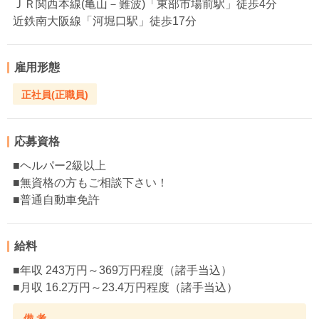
ＪＲ関西本線(亀山－難波)「東部市場前駅」徒歩4分
近鉄南大阪線「河堀口駅」徒歩17分
雇用形態
正社員(正職員)
応募資格
■ヘルパー2級以上
■無資格の方もご相談下さい！
■普通自動車免許
給料
■年収 243万円～369万円程度（諸手当込）
■月収 16.2万円～23.4万円程度（諸手当込）
備 考