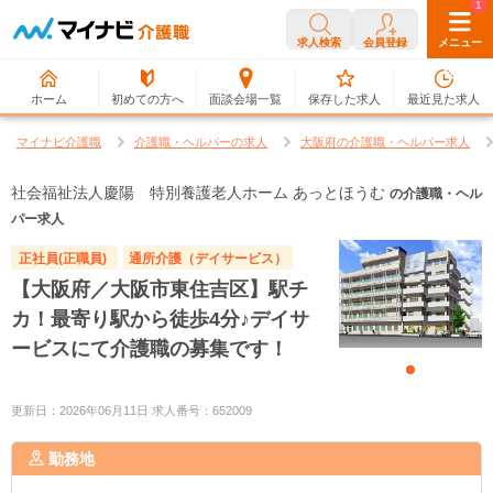
0
1
求人検索
会員登録
メニュー
ホーム
初めての方へ
面談会場一覧
保存した求人
最近見た求人
マイナビ介護職
介護職・ヘルパーの求人
大阪府の介護職・ヘルパー求人
社会福祉法人慶陽 特別養護老人ホーム あっとほうむ
の介護職・ヘル
パー求人
正社員(正職員)
通所介護（デイサービス）
【大阪府／大阪市東住吉区】駅チ
カ！最寄り駅から徒歩4分♪デイサ
ービスにて介護職の募集です！
更新日：2026年06月11日 求人番号：652009
勤務地