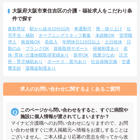
大阪府大阪市東住吉区の介護・福祉求人をこだわり条
件で探す
夜勤専従
駅から徒歩10分以内
車通勤可
寮・借り上げ
住
宅手当・補助
オープニングスタッフ募集
未経験OK
管理職
求人
無資格OK
高収入
年間休日110日以上
土日祝休
日
勤のみ
ブランクOK
資格取得サポート
研修制度あり
産
休･育休･介護休暇取得実績あり
新卒OK
残業少なめ
託児
所・育児補助あり
ボーナス・賞与あり
社会保険完備
交通
費支給
退職金制度あり
求人のお問い合わせに関するよくあるご質問
このページから問い合わせをすると、すぐに病院や
施設に個人情報が渡されてしまいますか？
マイナビ介護職へのお問い合わせになりますので、お問
い合わせ後すぐに求人掲載元へ情報をお渡しすることは
ございません。ご本人様より応募の意志を伺ってから改