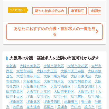
ここに注目！
取得サポート
研修制度あり
駅から徒歩10分以内
産休･育休･介護休暇取得実績あり
車通勤可
未経験OK
社
あなたにおすすめの介護・福祉求人の一覧を見
る
大阪府の介護・福祉求人を近隣の市区町村から探す
大阪市
大阪市都島区
大阪市福島区
大阪市此花区
大阪市
西区
大阪市港区
大阪市大正区
大阪市天王寺区
大阪市浪
速区
大阪市西淀川区
大阪市東淀川区
大阪市東成区
大阪
市生野区
大阪市旭区
大阪市城東区
大阪市阿倍野区
大阪
市住吉区
大阪市東住吉区
大阪市西成区
大阪市淀川区
大
阪市鶴見区
大阪市住之江区
大阪市平野区
大阪市北区
大
阪市中央区
堺市
堺市堺区
堺市中区
堺市東区
堺市西区
堺市南区
堺市北区
堺市美原区
岸和田市
豊中市
池田
市
吹田市
泉大津市
高槻市
貝塚市
守口市
枚方市
茨