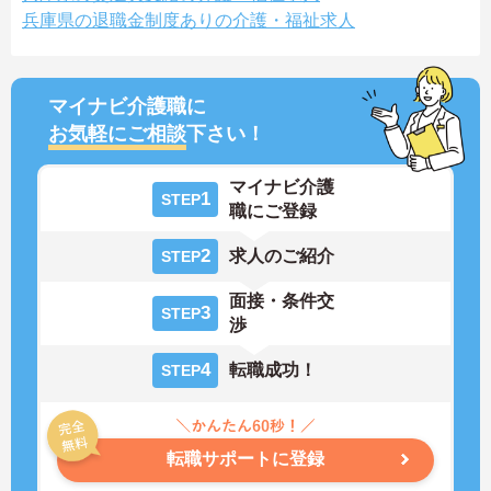
兵庫県の退職金制度ありの介護・福祉求人
マイナビ介護職に
お気軽にご相談
下さい！
マイナビ介護
1
STEP
職にご登録
2
求人のご紹介
STEP
面接・条件交
3
STEP
渉
4
転職成功！
STEP
転職サポートに登録