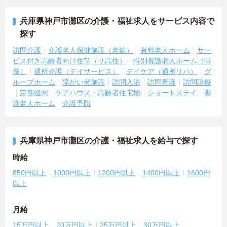
兵庫県神戸市灘区の介護・福祉求人をサービス内容で
探す
訪問介護
介護老人保健施設（老健）
有料老人ホーム
サー
ビス付き高齢者向け住宅（サ高住）
特別養護老人ホーム（特
養）
通所介護（デイサービス）
デイケア（通所リハ）
グ
ループホーム
障がい者施設
訪問入浴
訪問看護
訪問診療
定期巡回
ケアハウス・高齢者住宅地
ショートステイ
養
護老人ホーム
介護予防
兵庫県神戸市灘区の介護・福祉求人を給与で探す
時給
850円以上
1000円以上
1200円以上
1400円以上
1600円
以上
月給
15万円以上
20万円以上
25万円以上
30万円以上