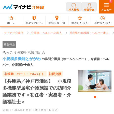
0
1
求人検索
会員登録
メニュー
ホーム
初めての方へ
面談会場一覧
保存した求人
最近見た求人
マイナビ介護職
介護職・ヘルパーの求人
兵庫県の介護職・ヘルパー求人
募集停止
ろっこう医療生活協同組合
小規模多機能とががわ
の訪問介護員（ホームヘルパー）、介護職・ヘル
パー、介護福祉士求人
非常勤・パート・アルバイト
訪問介護
【兵庫県／神戸市灘区】 小規模
多機能型居宅介護施設での訪問介
護業務です＜初任者・実務者・介
護福祉士＞
更新日：2025年11月11日 求人番号：654520