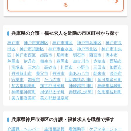
・8:00～19:00の間での実働8時間勤務で夜勤が存在しないため、生
る
活リズムを整えながら健康的に働き続けることができます
・完全週休2日制（曜日固定）を採用していることにより、先々の予
定が立てやすくプライベートの時間をしっかりと確保できる環境で
す
兵庫県の介護・福祉求人を近隣の市区町村から探す
【専門資格を活かした収入アップと明確なキャリア形成が期待でき
ます】
神戸市
神戸市東灘区
神戸市灘区
神戸市兵庫区
神戸市長
・資格手当が支給されるほか、年2回の評価面談で個人の頑張りが給
田区
神戸市須磨区
神戸市垂水区
神戸市北区
神戸市中央
与に還元される仕組みが整っています
区
神戸市西区
姫路市
尼崎市
明石市
西宮市
洲本市
・サービス提供責任者や管理者へのキャリアアップも目指せます
芦屋市
伊丹市
相生市
豊岡市
加古川市
赤穂市
西脇市
宝塚市
三木市
高砂市
川西市
小野市
三田市
加西市
【IT化と手厚いフォロー体制により、業務のストレスを軽減できま
丹波篠山市
養父市
丹波市
南あわじ市
朝来市
淡路市
す】
・記録票の提出やシフト確認をすべてスマートフォンで行えるた
宍粟市
加東市
たつの市
川辺郡猪名川町
多可郡多可町
め、手書きの書類作成や事業所への移動の手間が省けケア業務に集
加古郡稲美町
加古郡播磨町
神崎郡市川町
神崎郡福崎町
中できます
神崎郡神河町
揖保郡太子町
赤穂郡上郡町
佐用郡佐用町
・定期的な面談を通じて上司がフォローする体制があり、訪問介護
美方郡香美町
美方郡新温泉町
でありながら孤立することなくチームの支援を受けながら業務に取
り組めます
兵庫県神戸市灘区の介護・福祉求人を職種で探す
介護職・ヘルパー
生活相談員
看護助手
ケアマネージャー