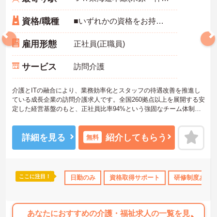
資格/職種
■いずれかの資格をお持ちの方■介護実務経験がある方■オープンから2-3か月後を目安に、初任者研修の受け入れ可能
雇用形態
正社員(正職員)
サービス
訪問介護
介護とITの融合により、業務効率化とスタッフの待遇改善を推進し
ている成長企業の訪問介護求人です。全国260拠点以上を展開する安
定した経営基盤のもと、正社員比率94%という強固なチーム体制を
構築しています。資格手当や年2回の評価面談など、専門資格と成果
が収入に直結する仕組みが整っています。夜勤なしの完全週休2日制
（曜日固定）を採用し、日々の記録業務はスマートフォンで完結す
詳細を見る
紹介してもらう
無料
るため、施設勤務特有の不規則なシフトや煩雑な事務作業の負担を
抑え、ケアに専念できます。定期的な面談で不安を解消できるフォ
ロー体制もあり、介護福祉士の資格取得やサ責や管理者への着実な
キャリアアップを目指す有資格者の方に推奨できる環境です。
ここに注目！
ス・賞与あり
社会保険完備
日勤のみ
交通費支給
資格取得サポート
退職金制度あり
研修制度あり
★おすすめPOINT★
【夜勤なし・曜日固定の休日で、身体への負担を抑えた働き方が実
現できます】
あなたにおすすめの介護・福祉求人の一覧を見