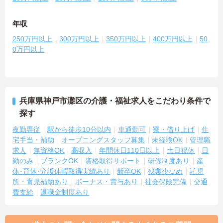
年収
250万円以上
300万円以上
350万円以上
400万円以上
50
0万円以上
兵庫県神戸市灘区の介護・福祉求人をこだわり条件で
探す
夜勤専従
駅から徒歩10分以内
車通勤可
寮・借り上げ
住
宅手当・補助
オープニングスタッフ募集
未経験OK
管理職
求人
無資格OK
高収入
年間休日110日以上
土日祝休
日
勤のみ
ブランクOK
資格取得サポート
研修制度あり
産
休･育休･介護休暇取得実績あり
新卒OK
残業少なめ
託児
所・育児補助あり
ボーナス・賞与あり
社会保険完備
交通
費支給
退職金制度あり