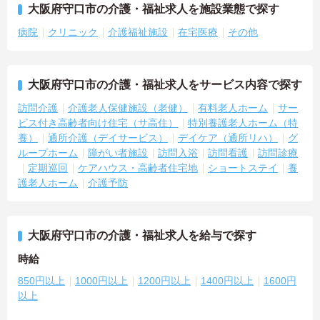
大阪府守口市の介護・福祉求人を施設業態で探す
病院
クリニック
介護福祉施設
在宅医療
その他
大阪府守口市の介護・福祉求人をサービス内容で探す
訪問介護
介護老人保健施設（老健）
有料老人ホーム
サー
ビス付き高齢者向け住宅（サ高住）
特別養護老人ホーム（特
養）
通所介護（デイサービス）
デイケア（通所リハ）
グ
ループホーム
障がい者施設
訪問入浴
訪問看護
訪問診療
定期巡回
ケアハウス・高齢者住宅地
ショートステイ
養
護老人ホーム
介護予防
大阪府守口市の介護・福祉求人を給与で探す
時給
850円以上
1000円以上
1200円以上
1400円以上
1600円
以上