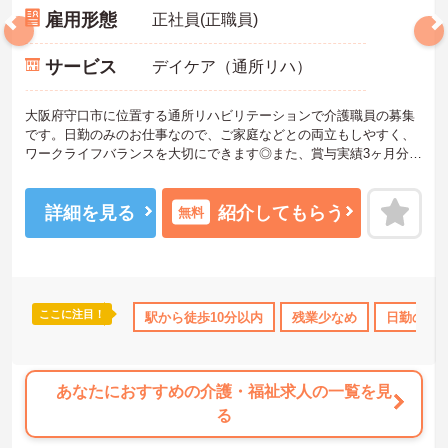
雇用形態
正社員(正職員)
サービス
デイケア（通所リハ）
大阪府守口市に位置する通所リハビリテーションで介護職員の募集
です。日勤のみのお仕事なので、ご家庭などとの両立もしやすく、
ワークライフバランスを大切にできます◎また、賞与実績3ヶ月分！
頑張りはしっかりと評価され還元されます♪ご興味のある方はご面接
のポイントお伝えしますのでご気軽にお問い合わせください。
詳細を見る
紹介してもらう
無料
ここに注目！
ス・賞与あり
社会保険完備
駅から徒歩10分以内
交通費支給
残業少なめ
退職金制度あり
日勤のみ
あなたにおすすめの介護・福祉求人の一覧を見
る