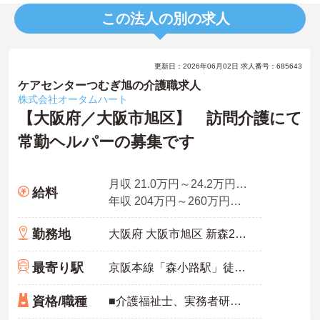
この法人の別の求人
更新日：2026年06月02日 求人番号：685643
ケアセンターつむぎ旭の介護職求人
株式会社オータムハート
【大阪府／大阪市旭区】 訪問介護にて
常勤ヘルパーの募集です
月収 21.0万円～24.2万円諸手当含む
給料
年収 204万円～260万円別途賞与付与
勤務地
大阪府 大阪市旭区 新森2丁目1番25号 ピュア新森101号室
最寄り駅
京阪本線「森小路駅」徒歩1分
資格/職種
■介護福祉士、実務者研修、ホームヘルパー1級、介護職員基礎研修のいずれか ■在宅サービス経験者又は未経験者も可（丁寧に指導します）