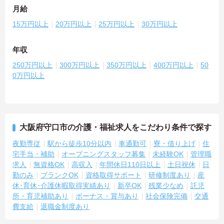
月給
15万円以上
20万円以上
25万円以上
30万円以上
年収
250万円以上
300万円以上
350万円以上
400万円以上
50
0万円以上
大阪府守口市の介護・福祉求人をこだわり条件で探す
夜勤専従
駅から徒歩10分以内
車通勤可
寮・借り上げ
住
宅手当・補助
オープニングスタッフ募集
未経験OK
管理職
求人
無資格OK
高収入
年間休日110日以上
土日祝休
日
勤のみ
ブランクOK
資格取得サポート
研修制度あり
産
休･育休･介護休暇取得実績あり
新卒OK
残業少なめ
託児
所・育児補助あり
ボーナス・賞与あり
社会保険完備
交通
費支給
退職金制度あり