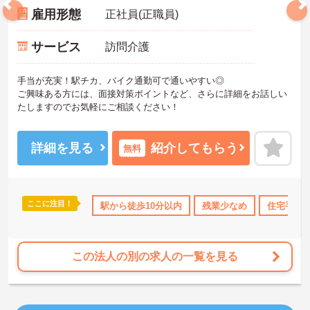
雇用形態
正社員(正職員)
サービス
訪問介護
手当が充実！駅チカ、バイク通勤可で通いやすい◎
ご興味ある方には、面接対策ポイントなど、さらに詳細をお話しい
たしますのでお気軽にご相談ください！
詳細を見る
紹介してもらう
無料
ここに注目！
手当・補助
年間休日110日以上
駅から徒歩10分以内
社会保険完備
残業少なめ
住宅手当
この法人の別の求人の一覧を見る