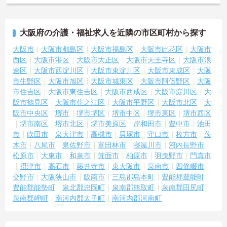
大阪府の介護・福祉求人を近隣の市区町村から探す
大阪市
大阪市都島区
大阪市福島区
大阪市此花区
大阪市
西区
大阪市港区
大阪市大正区
大阪市天王寺区
大阪市浪
速区
大阪市西淀川区
大阪市東淀川区
大阪市東成区
大阪
市生野区
大阪市旭区
大阪市城東区
大阪市阿倍野区
大阪
市住吉区
大阪市東住吉区
大阪市西成区
大阪市淀川区
大
阪市鶴見区
大阪市住之江区
大阪市平野区
大阪市北区
大
阪市中央区
堺市
堺市堺区
堺市中区
堺市東区
堺市西区
堺市南区
堺市北区
堺市美原区
岸和田市
豊中市
池田
市
吹田市
泉大津市
高槻市
貝塚市
守口市
枚方市
茨
木市
八尾市
泉佐野市
富田林市
寝屋川市
河内長野市
松原市
大東市
和泉市
箕面市
柏原市
羽曳野市
門真市
摂津市
高石市
藤井寺市
東大阪市
泉南市
四條畷市
交野市
大阪狭山市
阪南市
三島郡島本町
豊能郡豊能町
豊能郡能勢町
泉北郡忠岡町
泉南郡熊取町
泉南郡田尻町
泉南郡岬町
南河内郡太子町
南河内郡河南町