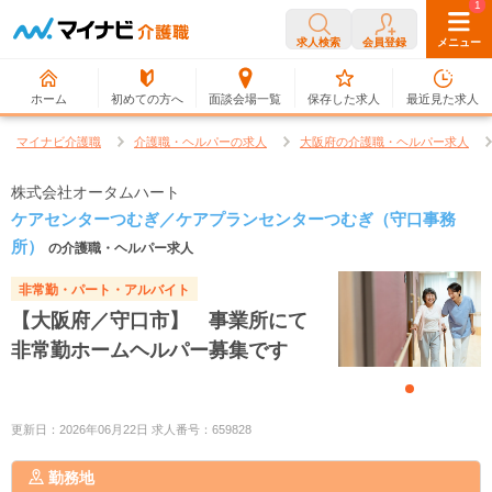
0
1
求人検索
会員登録
メニュー
ホーム
初めての方へ
面談会場一覧
保存した求人
最近見た求人
マイナビ介護職
介護職・ヘルパーの求人
大阪府の介護職・ヘルパー求人
株式会社オータムハート
ケアセンターつむぎ／ケアプランセンターつむぎ（守口事務
所）
の介護職・ヘルパー求人
非常勤・パート・アルバイト
【大阪府／守口市】 事業所にて
非常勤ホームヘルパー募集です
更新日：2026年06月22日 求人番号：659828
勤務地