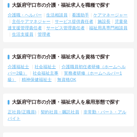
大阪府守口市の介護・福祉求人を職種で探す
介護職・ヘルパー
生活相談員
看護助手
ケアマネージャー
主任ケアマネジャー
サービス提供責任者
施設長
児童発
達支援管理責任者
サービス管理責任者
福祉用具専門相談員
生活支援員
管理者
大阪府守口市の介護・福祉求人を資格で探す
介護福祉士
社会福祉士
介護職員初任者研修（ホームヘル
パー2級）
社会福祉主事
実務者研修（ホームヘルパー1
級）
精神保健福祉士
無資格OK
大阪府守口市の介護・福祉求人を雇用形態で探す
正社員(正職員)
契約社員・嘱託社員
非常勤・パート・アル
バイト