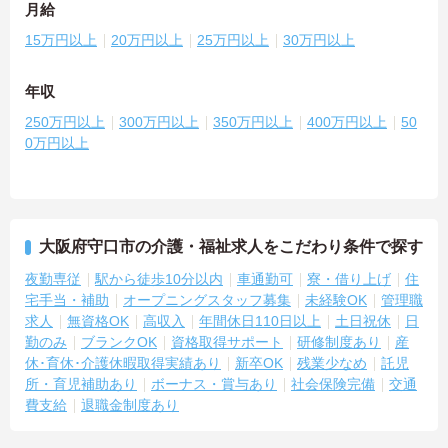
月給
15万円以上
20万円以上
25万円以上
30万円以上
年収
250万円以上
300万円以上
350万円以上
400万円以上
50
0万円以上
大阪府守口市の介護・福祉求人をこだわり条件で探す
夜勤専従
駅から徒歩10分以内
車通勤可
寮・借り上げ
住
宅手当・補助
オープニングスタッフ募集
未経験OK
管理職
求人
無資格OK
高収入
年間休日110日以上
土日祝休
日
勤のみ
ブランクOK
資格取得サポート
研修制度あり
産
休･育休･介護休暇取得実績あり
新卒OK
残業少なめ
託児
所・育児補助あり
ボーナス・賞与あり
社会保険完備
交通
費支給
退職金制度あり