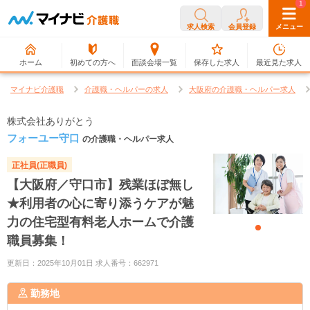
0
1
求人検索
会員登録
メニュー
ホーム
初めての方へ
面談会場一覧
保存した求人
最近見た求人
マイナビ介護職
介護職・ヘルパーの求人
大阪府の介護職・ヘルパー求人
株式会社ありがとう
フォーユー守口
の介護職・ヘルパー求人
正社員(正職員)
【大阪府／守口市】残業ほぼ無し
★利用者の心に寄り添うケアが魅
力の住宅型有料老人ホームで介護
職員募集！
更新日：2025年10月01日 求人番号：662971
勤務地