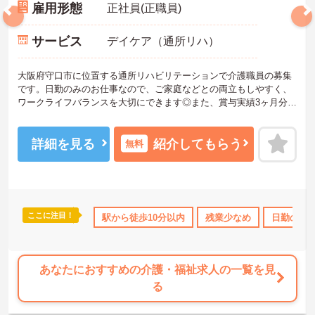
雇用形態
正社員(正職員)
サービス
デイケア（通所リハ）
大阪府守口市に位置する通所リハビリテーションで介護職員の募集
です。日勤のみのお仕事なので、ご家庭などとの両立もしやすく、
ワークライフバランスを大切にできます◎また、賞与実績3ヶ月分！
頑張りはしっかりと評価され還元されます♪ご興味のある方はご面接
のポイントお伝えしますのでご気軽にお問い合わせください。
詳細を見る
紹介してもらう
無料
ここに注目！
ス・賞与あり
社会保険完備
駅から徒歩10分以内
交通費支給
残業少なめ
退職金制度あり
日勤のみ
あなたにおすすめの介護・福祉求人の一覧を見
る