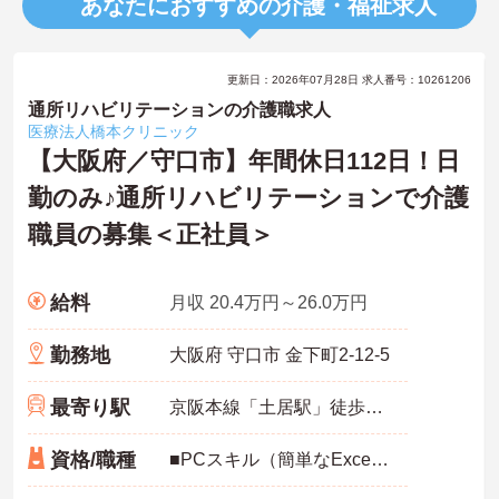
あなたにおすすめの介護・福祉求人
更新日：2026年07月28日 求人番号：10261206
通所リハビリテーションの介護職求人
医療法人橋本クリニック
【大阪府／守口市】年間休日112日！日
勤のみ♪通所リハビリテーションで介護
職員の募集＜正社員＞
給料
月収 20.4万円～26.0万円
勤務地
大阪府 守口市 金下町2-12-5
最寄り駅
京阪本線「土居駅」徒歩5分
資格/職種
■PCスキル（簡単なExcel・Word入力）