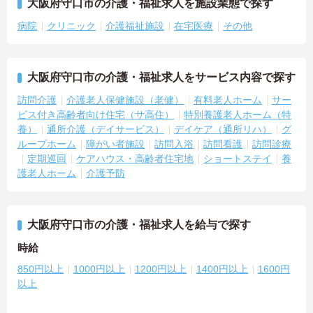
大阪府守口市の介護・福祉求人を施設業態で探す
病院
クリニック
介護福祉施設
在宅医療
その他
大阪府守口市の介護・福祉求人をサービス内容で探す
訪問介護
介護老人保健施設（老健）
有料老人ホーム
サー
ビス付き高齢者向け住宅（サ高住）
特別養護老人ホーム（特
養）
通所介護（デイサービス）
デイケア（通所リハ）
グ
ループホーム
障がい者施設
訪問入浴
訪問看護
訪問診療
定期巡回
ケアハウス・高齢者住宅地
ショートステイ
養
護老人ホーム
介護予防
大阪府守口市の介護・福祉求人を給与で探す
時給
850円以上
1000円以上
1200円以上
1400円以上
1600円
以上