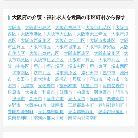
大阪府の介護・福祉求人を近隣の市区町村から探す
大阪市
大阪市都島区
大阪市福島区
大阪市此花区
大阪市
西区
大阪市港区
大阪市大正区
大阪市天王寺区
大阪市浪
速区
大阪市西淀川区
大阪市東淀川区
大阪市東成区
大阪
市生野区
大阪市旭区
大阪市城東区
大阪市阿倍野区
大阪
市住吉区
大阪市東住吉区
大阪市西成区
大阪市淀川区
大
阪市鶴見区
大阪市住之江区
大阪市平野区
大阪市北区
大
阪市中央区
堺市
堺市堺区
堺市中区
堺市東区
堺市西区
堺市南区
堺市北区
堺市美原区
岸和田市
豊中市
池田
市
吹田市
泉大津市
高槻市
貝塚市
守口市
枚方市
茨
木市
八尾市
泉佐野市
富田林市
寝屋川市
河内長野市
松原市
大東市
和泉市
箕面市
柏原市
羽曳野市
門真市
摂津市
高石市
藤井寺市
東大阪市
泉南市
四條畷市
交野市
大阪狭山市
阪南市
三島郡島本町
豊能郡豊能町
豊能郡能勢町
泉北郡忠岡町
泉南郡熊取町
泉南郡田尻町
泉南郡岬町
南河内郡太子町
南河内郡河南町