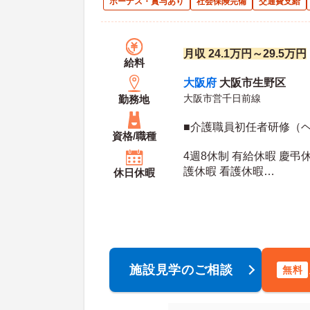
ボーナス・賞与あり
社会保険完備
交通費支給
月収 24.1万円～29.5万円
給料
大阪府
大阪市生野区
大阪市営千日前線
勤務地
■介護職員初任者研修（
資格/職種
4週8休制 有給休暇 慶弔
護休暇 看護休暇
休日休暇
年間休日日数：110日 初年度有給日数：10日 最
大有給日数：20日
施設見学のご相談
無料