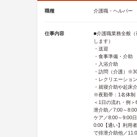
職種
介護職・ヘルパー
仕事内容
■介護職業務全般（
します）
・送迎
・食事準備・介助
・入浴介助
・訪問（介護）※3
・レクリエーショ
・就寝介助や起床
※夜勤帯：1名体制
＜1日の流れ・例＞6
泄介助／7:00～8
ケア／8:00～9:
0:00【通い】利用
で排泄介助他／11: