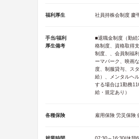
福利厚生
社員持株会制度 慶
手当/福利
■退職金制度（勤続
厚生備考
格制度、資格取得
制度、、会員制福利
ーマパーク、映画
度、制服貸与、ス
給）、メンタルヘ
する場合は1勤務1
給・規定あり）
各種保険
雇用保険 労災保険
就業時間
07:30～16:30(休憩