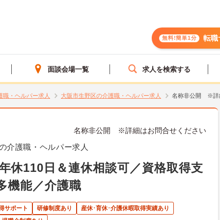
転職
無料!簡単1分
面談会場一覧
求人を検索する
護職・ヘルパー求人
大阪市生野区の介護職・ヘルパー求人
名称非公開 ※詳
名称非公開 ※詳細はお問合せください
の介護職・ヘルパー求人
年休110日＆連休相談可／資格取得支
模多機能／介護職
得サポート
研修制度あり
産休･育休･介護休暇取得実績あり