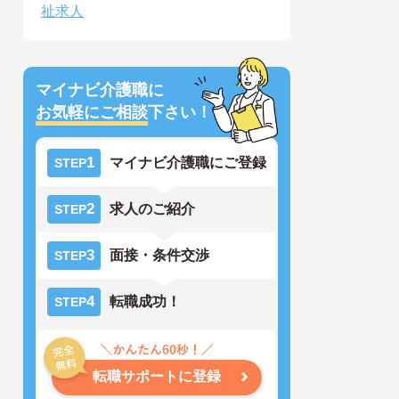
祉求人
マイナビ介護職に
お気軽にご相談
下さい！
1
マイナビ介護職にご登録
STEP
2
求人のご紹介
STEP
3
面接・条件交渉
STEP
4
転職成功！
STEP
転職サポートに登録