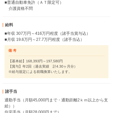
■普通自動車免許（ＡＴ限定可）
介護資格不問
給料
■年収 307万円～416万円程度（諸手当賞与込）
■月収 19.6万円～27.7万円程度（諸手当込）
備 考
【基本給】168,393円～197,580円
【賞与】年2回（過去実績 計4.30ヶ月分）
※給与規定による前職換算いたします。
諸手当
通勤手当（月額45,000円まで・通勤距離2ｋｍ以上から支
給））
住宅手当（月額28,000円まで）