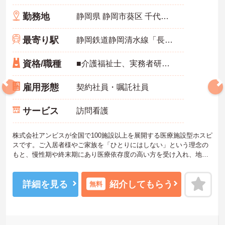
勤務地
静岡県 静岡市葵区 千代田5-10-20
最寄り駅
静岡鉄道静岡清水線「長沼(静岡)駅」バス・車5分
資格/職種
■介護福祉士、実務者研修、初任者研修 いずれか ※特養、老健、病院、有老などの実務経験1年以上ある方 ※身体介護の経験年以上ある方、機械浴の使用の経験のある方歓迎
雇用形態
契約社員・嘱託社員
サービス
訪問看護
株式会社アンビスが全国で100施設以上を展開する医療施設型ホスピ
スです。ご入居者様やご家族を「ひとりにはしない」という理念の
もと、慢性期や終末期にあり医療依存度の高い方を受け入れ、地域
医療を支える社会的意義の高い事業を推進しています。現場には看
護師が24時間常駐しています。急変時の対応や医療行為は看護師が
担当するため、初任者研修や実務者研修の方も食事介助や入浴介助
詳細を見る
紹介してもらう
無料
などの生活を支えるケアに専念できる環境です。多職種で情報を共
有し、一人で判断を抱え込まないチーム連携の体制がしっかりと整
っています。働き方の面では、夜勤明けの翌日が原則として公休と
なるほか、月平均の残業時間も5時間から7時間程度とかなり少なめ