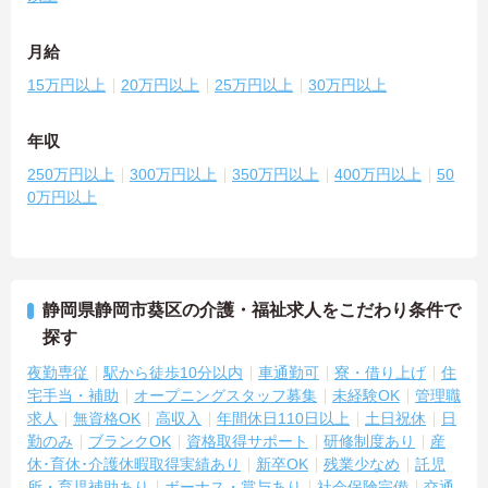
月給
15万円以上
20万円以上
25万円以上
30万円以上
年収
250万円以上
300万円以上
350万円以上
400万円以上
50
0万円以上
静岡県静岡市葵区の介護・福祉求人をこだわり条件で
探す
夜勤専従
駅から徒歩10分以内
車通勤可
寮・借り上げ
住
宅手当・補助
オープニングスタッフ募集
未経験OK
管理職
求人
無資格OK
高収入
年間休日110日以上
土日祝休
日
勤のみ
ブランクOK
資格取得サポート
研修制度あり
産
休･育休･介護休暇取得実績あり
新卒OK
残業少なめ
託児
所・育児補助あり
ボーナス・賞与あり
社会保険完備
交通