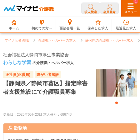
0
1
求人検索
会員登録
メニュー
ホーム
初めての方へ
面談会場一覧
保存した求人
最近見た求人
マイナビ介護職
介護職・ヘルパーの求人
静岡県の介護職・ヘルパー求人
社会福祉法人静岡市厚生事業協会
わらしな学園
の介護職・ヘルパー求人
正社員(正職員)
障がい者施設
【静岡県／静岡市葵区】指定障害
者支援施設にて介護職員募集
更新日：2025年05月23日 求人番号：686748
勤務地