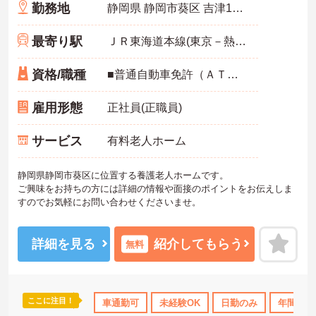
勤務地
静岡県 静岡市葵区 吉津1905番地
最寄り駅
ＪＲ東海道本線(東京－熱海)「安倍川駅」バス・車21分
資格/職種
■普通自動車免許（ＡＴ限定可） 介護資格不問
雇用形態
正社員(正職員)
サービス
有料老人ホーム
静岡県静岡市葵区に位置する養護老人ホームです。
ご興味をお持ちの方には詳細の情報や面接のポイントをお伝えしま
すのでお気軽にお問い合わせくださいませ。
詳細を見る
紹介してもらう
無料
ここに注目！
車通勤可
未経験OK
日勤のみ
年間休日