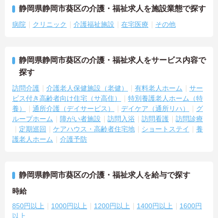
静岡県静岡市葵区の介護・福祉求人を施設業態で探す
病院
クリニック
介護福祉施設
在宅医療
その他
静岡県静岡市葵区の介護・福祉求人をサービス内容で
探す
訪問介護
介護老人保健施設（老健）
有料老人ホーム
サー
ビス付き高齢者向け住宅（サ高住）
特別養護老人ホーム（特
養）
通所介護（デイサービス）
デイケア（通所リハ）
グ
ループホーム
障がい者施設
訪問入浴
訪問看護
訪問診療
定期巡回
ケアハウス・高齢者住宅地
ショートステイ
養
護老人ホーム
介護予防
静岡県静岡市葵区の介護・福祉求人を給与で探す
時給
850円以上
1000円以上
1200円以上
1400円以上
1600円
以上