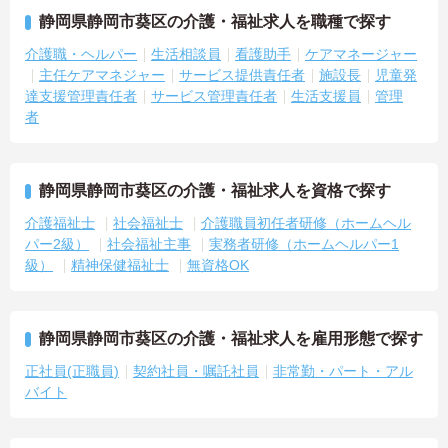
・介護福祉士や初任者研修などの資格や実務経験、夜勤回数がしっ
かりと給与に反映されるためモチベーションを維持できます
静岡県静岡市葵区の介護・福祉求人を職種で探す
・年次を問わずリーダーや主任などのマネジメント職へ昇格する事
介護職・ヘルパー
生活相談員
看護助手
ケアマネージャー
例も多数あり、腰を据えて長期的なキャリア形成が可能です
主任ケアマネジャー
サービス提供責任者
施設長
児童発
達支援管理責任者
サービス管理責任者
生活支援員
管理
者
静岡県静岡市葵区の介護・福祉求人を資格で探す
介護福祉士
社会福祉士
介護職員初任者研修（ホームヘル
パー2級）
社会福祉主事
実務者研修（ホームヘルパー1
級）
精神保健福祉士
無資格OK
静岡県静岡市葵区の介護・福祉求人を雇用形態で探す
正社員(正職員)
契約社員・嘱託社員
非常勤・パート・アル
バイト