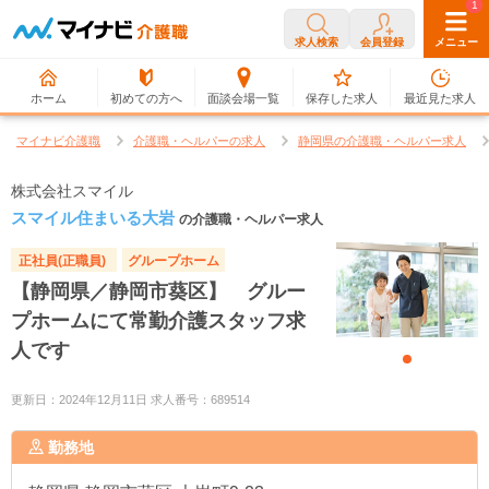
0
1
求人検索
会員登録
メニュー
ホーム
初めての方へ
面談会場一覧
保存した求人
最近見た求人
マイナビ介護職
介護職・ヘルパーの求人
静岡県の介護職・ヘルパー求人
株式会社スマイル
スマイル住まいる大岩
の介護職・ヘルパー求人
正社員(正職員)
グループホーム
【静岡県／静岡市葵区】 グルー
プホームにて常勤介護スタッフ求
人です
更新日：2024年12月11日 求人番号：689514
勤務地