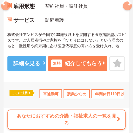
雇用形態
契約社員・嘱託社員
サービス
訪問看護
株式会社アンビスが全国で100施設以上を展開する医療施設型ホスピ
スです。ご入居者様やご家族を「ひとりにはしない」という理念の
もと、慢性期や終末期にあり医療依存度の高い方を受け入れ、地域
医療を支える社会的意義の高い事業を推進しています。現場には看
護師が24時間常駐しています。急変時の対応や医療行為は看護師が
担当するため、初任者研修や実務者研修の方も食事介助や入浴介助
詳細を見る
紹介してもらう
無料
などの生活を支えるケアに専念できる環境です。多職種で情報を共
有し、一人で判断を抱え込まないチーム連携の体制がしっかりと整
っています。働き方の面では、夜勤明けの翌日が原則として公休と
なるほか、月平均の残業時間も5時間から7時間程度とかなり少なめ
です。常勤スタッフの比率が90パーセントを超えているため急な勤
ここに注目！
社会保険完備
退職金制度あり
車通勤可
残業少なめ
年間休日110日以上
務変更が発生しにくく、あらかじめ決められた訪問予定表に沿って
規則正しく働けます。入職後は現場スタッフによるお一人おひとり
に合わせた個別のOJT研修が実施されます。eラーニングも導入され
ており、多職種と連携しながら専門性を着実に深めていける環境が
あなたにおすすめの介護・福祉求人の一覧を見
用意されています。
る
★おすすめPOINT★