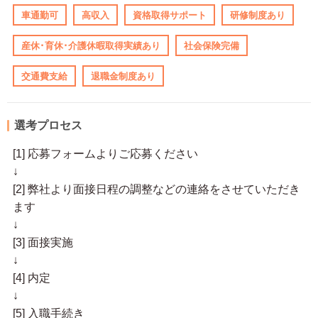
車通勤可
高収入
資格取得サポート
研修制度あり
産休･育休･介護休暇取得実績あり
社会保険完備
交通費支給
退職金制度あり
選考プロセス
[1] 応募フォームよりご応募ください
↓
[2] 弊社より面接日程の調整などの連絡をさせていただき
ます
↓
[3] 面接実施
↓
[4] 内定
↓
[5] 入職手続き