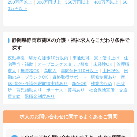
250万円以上
300万円以上
350万円以上
400万円以上
50
0万円以上
静岡県静岡市葵区の介護・福祉求人をこだわり条件で
探す
夜勤専従
駅から徒歩10分以内
車通勤可
寮・借り上げ
住
宅手当・補助
オープニングスタッフ募集
未経験OK
管理職
求人
無資格OK
高収入
年間休日110日以上
土日祝休
日
勤のみ
ブランクOK
資格取得サポート
研修制度あり
産
休･育休･介護休暇取得実績あり
新卒OK
残業少なめ
託児
所・育児補助あり
ボーナス・賞与あり
社会保険完備
交通
費支給
退職金制度あり
求人のお問い合わせに関するよくあるご質問