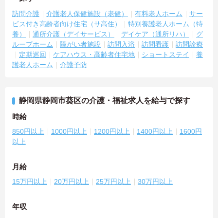
訪問介護
介護老人保健施設（老健）
有料老人ホーム
サー
ビス付き高齢者向け住宅（サ高住）
特別養護老人ホーム（特
養）
通所介護（デイサービス）
デイケア（通所リハ）
グ
ループホーム
障がい者施設
訪問入浴
訪問看護
訪問診療
定期巡回
ケアハウス・高齢者住宅地
ショートステイ
養
護老人ホーム
介護予防
静岡県静岡市葵区の介護・福祉求人を給与で探す
時給
850円以上
1000円以上
1200円以上
1400円以上
1600円
以上
月給
15万円以上
20万円以上
25万円以上
30万円以上
年収