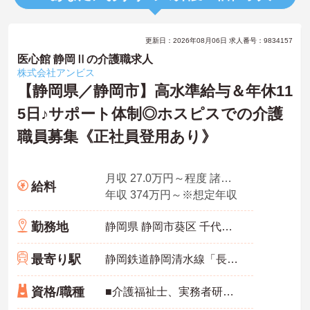
更新日：2026年08月06日 求人番号：9834157
医心館 静岡Ⅱの介護職求人
株式会社アンビス
【静岡県／静岡市】高水準給与＆年休11
5日♪サポート体制◎ホスピスでの介護
職員募集《正社員登用あり》
月収 27.0万円～程度 諸手当込・夜勤4回/月想定
給料
年収 374万円～※想定年収
勤務地
静岡県 静岡市葵区 千代田5-10-20
最寄り駅
静岡鉄道静岡清水線「長沼(静岡)駅」バス・車5分
資格/職種
■介護福祉士、実務者研修、初任者研修 いずれか ※特養、老健、病院、有老などの実務経験1年以上ある方 ※身体介護の経験年以上ある方、機械浴の使用の経験のある方歓迎