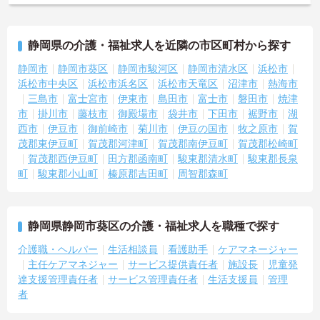
＜個別ＯＪＴとチーム連携で着実に成長！＞
・入職後はお一人おひとりの習熟度に合わせた個別のＯＪＴ研修を
実施し、ｅラーニングを用いた学習の機会も提供されます
静岡県の介護・福祉求人を近隣の市区町村から探す
・施設内には看護師が24時間常駐しており、急変時の対応や専門的
な医療処置は看護師が担当するため負担が減ります
静岡市
静岡市葵区
静岡市駿河区
静岡市清水区
浜松市
・介護スタッフと看護スタッフの比率が1対1で相談しやすく、初任
浜松市中央区
浜松市浜名区
浜松市天竜区
沼津市
熱海市
者研修や実務者研修からでも着実に専門性を高められます
三島市
富士宮市
伊東市
島田市
富士市
磐田市
焼津
＜残業月7時間以下で身体の負担を軽減！＞
市
掛川市
藤枝市
御殿場市
袋井市
下田市
裾野市
湖
・常勤で働くスタッフの比率が90パーセント以上と高く、急なシフ
西市
伊豆市
御前崎市
菊川市
伊豆の国市
牧之原市
賀
ト変更や無理な長時間勤務が発生しにくい人員体制です
・訪問スケジュールに沿って施設内でのケアを行うため、月平均の
茂郡東伊豆町
賀茂郡河津町
賀茂郡南伊豆町
賀茂郡松崎町
残業時間は5時間から7時間程度とかなり少なめに抑えられます
賀茂郡西伊豆町
田方郡函南町
駿東郡清水町
駿東郡長泉
・夜勤明けの翌日は原則としてお休みとなるシフト編成が組まれて
町
駿東郡小山町
榛原郡吉田町
周智郡森町
おり、しっかりと休息を取りながら長期的な就業が可能です
＜評価制度でキャリアアップ＞
・介護福祉士や初任者研修などの資格や実務経験、夜勤回数がしっ
かりと給与に反映されるためモチベーションを維持できます
静岡県静岡市葵区の介護・福祉求人を職種で探す
・年次を問わずリーダーや主任などのマネジメント職へ昇格する事
介護職・ヘルパー
生活相談員
看護助手
ケアマネージャー
例も多数あり、腰を据えて長期的なキャリア形成が可能です
主任ケアマネジャー
サービス提供責任者
施設長
児童発
達支援管理責任者
サービス管理責任者
生活支援員
管理
者