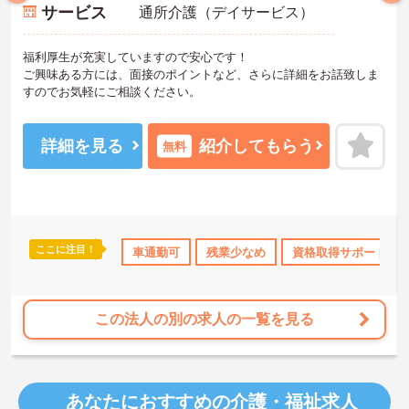
サービス
通所介護（デイサービス）
福利厚生が充実していますので安心です！
ご興味ある方には、面接のポイントなど、さらに詳細をお話致しま
すのでお気軽にご相談ください。
詳細を見る
紹介してもらう
無料
ここに注目！
研修制度あり
産休･育休･介護休暇取得実績あり
車通勤可
残業少なめ
資格取得サポート
交通費支給
この法人の別の求人の一覧を見る
あなたにおすすめの介護・福祉求人