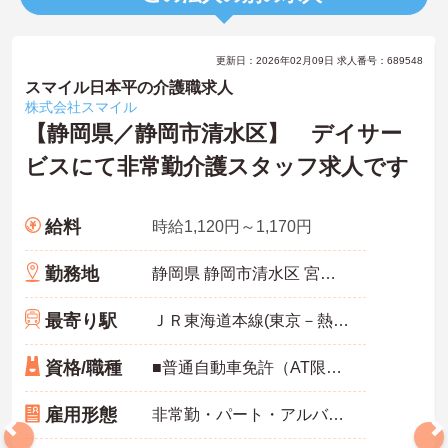
更新日：2026年02月09日 求人番号：689548
スマイル日本平の介護職求人
株式会社スマイル
【静岡県／静岡市清水区】 デイサー
ビスにて非常勤介護スタッフ求人です
給料
時給1,120円～1,170円
勤務地
静岡県 静岡市清水区 宮加三191-3
最寄り駅
ＪＲ東海道本線(東京－熱海)「清水(静岡)駅」バス・車10分
資格/職種
■普通自動車免許（AT限定可）お持ちの方 ■介護職員初任者研修（ホームヘルパー2級）以上お持ちの方 ※未経験者、無資格者応相談
雇用形態
非常勤・パート・アルバイト