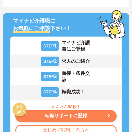
マイナビ介護職に
お気軽にご相談
下さい！
マイナビ介護
1
STEP
職にご登録
2
求人のご紹介
STEP
面接・条件交
3
STEP
渉
4
転職成功！
STEP
転職サポートに登録
はじめて転職する方へ