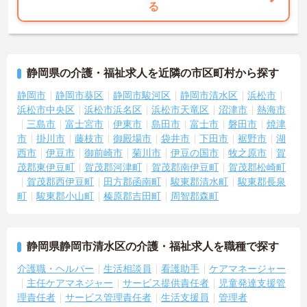
る
静岡県の介護・福祉求人を近隣の市区町村から探す
静岡市
静岡市葵区
静岡市駿河区
静岡市清水区
浜松市
浜松市中央区
浜松市浜名区
浜松市天竜区
沼津市
熱海市
三島市
富士宮市
伊東市
島田市
富士市
磐田市
焼津
市
掛川市
藤枝市
御殿場市
袋井市
下田市
裾野市
湖
西市
伊豆市
御前崎市
菊川市
伊豆の国市
牧之原市
賀
茂郡東伊豆町
賀茂郡河津町
賀茂郡南伊豆町
賀茂郡松崎町
賀茂郡西伊豆町
田方郡函南町
駿東郡清水町
駿東郡長泉
町
駿東郡小山町
榛原郡吉田町
周智郡森町
静岡県静岡市清水区の介護・福祉求人を職種で探す
介護職・ヘルパー
生活相談員
看護助手
ケアマネージャー
主任ケアマネジャー
サービス提供責任者
児童発達支援管
理責任者
サービス管理責任者
生活支援員
管理者