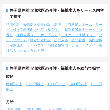
静岡県静岡市清水区の介護・福祉求人をサービス内容
で探す
訪問介護
介護老人保健施設（老健）
有料老人ホーム
サー
ビス付き高齢者向け住宅（サ高住）
特別養護老人ホーム（特
養）
通所介護（デイサービス）
デイケア（通所リハ）
グ
ループホーム
障がい者施設
訪問入浴
訪問看護
訪問診療
定期巡回
ケアハウス・高齢者住宅地
ショートステイ
養
護老人ホーム
介護予防
静岡県静岡市清水区の介護・福祉求人を給与で探す
時給
850円以上
1000円以上
1200円以上
1400円以上
1600円
以上
月給
15万円以上
20万円以上
25万円以上
30万円以上