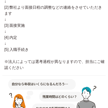
↓
[2] 弊社より面接日程の調整などの連絡をさせていただき
ます
↓
[3] 面接実施
↓
[4] 内定
↓
[5] 入職手続き
※法人によっては選考過程が異なりますので、担当にご確
認ください