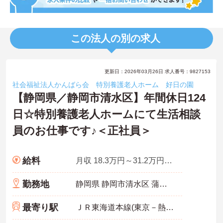
この法人の別の求人
更新日：2026年03月26日 求人番号：9827153
社会福祉法人かんばら会 特別養護老人ホーム 好日の園
【静岡県／静岡市清水区】年間休日124
日☆特別養護老人ホームにて生活相談
員のお仕事です♪＜正社員＞
給料
月収 18.3万円～31.2万円程度
勤務地
静岡県 静岡市清水区 蒲原神沢1359番地の1
最寄り駅
ＪＲ東海道本線(東京－熱海)「蒲原駅」徒歩15分