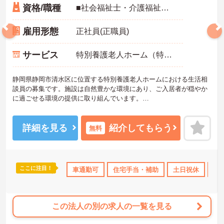
資格/職種
■社会福祉士・介護福祉士・介護支援専門員（ケアマネジャー）、社会福祉主事任用資格：いずれか ■実務経験：必須（施設での相談員業務：2年以上）
雇用形態
正社員(正職員)
サービス
特別養護老人ホーム（特養）
静岡県静岡市清水区に位置する特別養護老人ホームにおける生活相
談員の募集です。施設は自然豊かな環境にあり、ご入居者が穏やか
に過ごせる環境の提供に取り組んでいます。
年間休日124日＆土日祝はお休みなので、プライベートを大切にしな
がらご勤務いただけます。また、賞与3.95ヶ月分の支給実績があ
り、頑張りがきちんと評価される職場です。
詳細を見る
紹介してもらう
無料
ご興味のある方には、面接対策ポイントなど、さらに詳細をお話し
いたしますのでお気軽にご相談ください！
ここに注目！
社会保険完備
交通費支給
車通勤可
住宅手当・補助
土日祝休
日
この法人の別の求人の一覧を見る