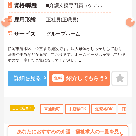
資格/職種
■介護支援専門員（ケアマネジャー）資格保有者 施設ケアマネとしての経験があれば尚可 その他の福祉・介護関係資格 あれば尚可 認知症実践者研修 普通自動車運転免許 あれば尚可（ＡＴ限定可）
雇用形態
正社員(正職員)
サービス
グループホーム
静岡市清水区に位置する施設です。法人母体がしっかりしており、
研修や手当などが充実しております。ホームページも充実していま
すので一度ぜひご覧になってください。
ご興味をお持ちの方には詳細の情報や面接のポイントなどお伝えい
たしますのでお気軽にお問い合わせくださいませ。
詳細を見る
紹介してもらう
無料
ここに注目！
補助
日勤のみ
産休･育休･介護休暇取得実績あり
車通勤可
未経験OK
無資格OK
社会保険完備
日勤の
あなたにおすすめの介護・福祉求人の一覧を見