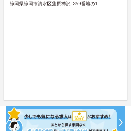
静岡県静岡市清水区蒲原神沢1359番地の1