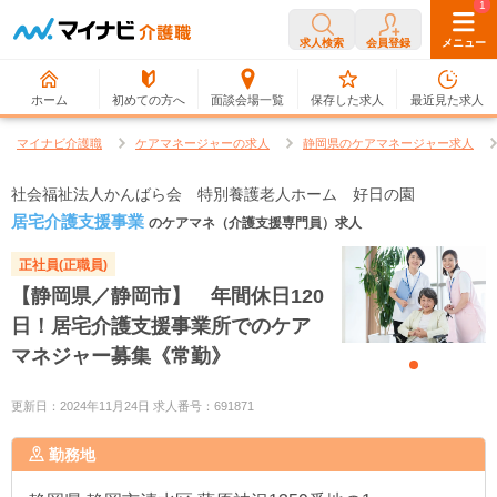
0
1
求人検索
会員登録
メニュー
ホーム
初めての方へ
面談会場一覧
保存した求人
最近見た求人
マイナビ介護職
ケアマネージャーの求人
静岡県のケアマネージャー求人
社会福祉法人かんばら会 特別養護老人ホーム 好日の園
居宅介護支援事業
のケアマネ（介護支援専門員）求人
正社員(正職員)
【静岡県／静岡市】 年間休日120
日！居宅介護支援事業所でのケア
マネジャー募集《常勤》
更新日：2024年11月24日 求人番号：691871
勤務地