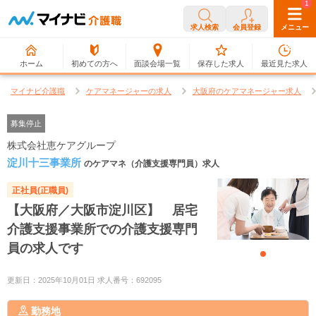
0
1
求人検索
会員登録
メニュー
ホーム
初めての方へ
面談会場一覧
保存した求人
最近見た求人
マイナビ介護職
ケアマネージャーの求人
大阪府のケアマネージャー求人
募集停止
株式会社恵ケアグループ
淀川十三事業所
のケアマネ（介護支援専門員）求人
正社員(正職員)
【大阪府／大阪市淀川区】 居宅
介護支援事業所での介護支援専門
員の求人です
更新日：2025年10月01日 求人番号：692095
勤務地