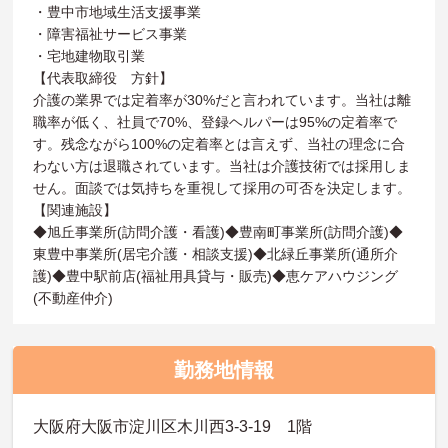
・豊中市地域生活支援事業
・障害福祉サービス事業
・宅地建物取引業
【代表取締役 方針】
介護の業界では定着率が30%だと言われています。当社は離
職率が低く、社員で70%、登録ヘルパーは95%の定着率で
す。残念ながら100%の定着率とは言えず、当社の理念に合
わない方は退職されています。当社は介護技術では採用しま
せん。面談では気持ちを重視して採用の可否を決定します。
【関連施設】
◆旭丘事業所(訪問介護・看護)◆豊南町事業所(訪問介護)◆
東豊中事業所(居宅介護・相談支援)◆北緑丘事業所(通所介
護)◆豊中駅前店(福祉用具貸与・販売)◆恵ケアハウジング
(不動産仲介)
勤務地情報
大阪府大阪市淀川区木川西3-3-19 1階