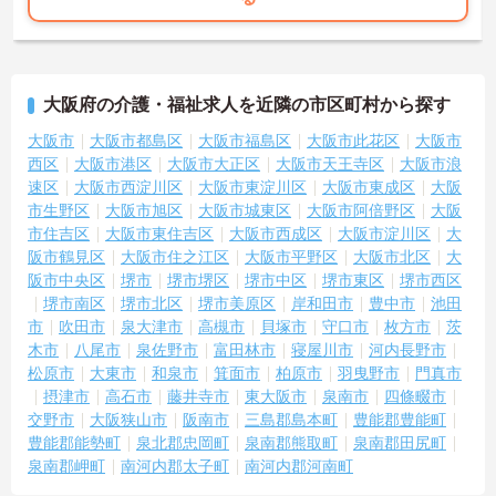
大阪府の介護・福祉求人を近隣の市区町村から探す
大阪市
大阪市都島区
大阪市福島区
大阪市此花区
大阪市
西区
大阪市港区
大阪市大正区
大阪市天王寺区
大阪市浪
速区
大阪市西淀川区
大阪市東淀川区
大阪市東成区
大阪
市生野区
大阪市旭区
大阪市城東区
大阪市阿倍野区
大阪
市住吉区
大阪市東住吉区
大阪市西成区
大阪市淀川区
大
阪市鶴見区
大阪市住之江区
大阪市平野区
大阪市北区
大
阪市中央区
堺市
堺市堺区
堺市中区
堺市東区
堺市西区
堺市南区
堺市北区
堺市美原区
岸和田市
豊中市
池田
市
吹田市
泉大津市
高槻市
貝塚市
守口市
枚方市
茨
木市
八尾市
泉佐野市
富田林市
寝屋川市
河内長野市
松原市
大東市
和泉市
箕面市
柏原市
羽曳野市
門真市
摂津市
高石市
藤井寺市
東大阪市
泉南市
四條畷市
交野市
大阪狭山市
阪南市
三島郡島本町
豊能郡豊能町
豊能郡能勢町
泉北郡忠岡町
泉南郡熊取町
泉南郡田尻町
泉南郡岬町
南河内郡太子町
南河内郡河南町