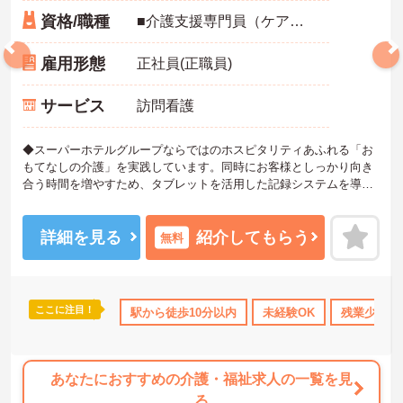
資格/職種
■介護支援専門員（ケアマネジャー） ※経験不問、介護支援専門員業務経験あれば尚可 ※ブランク可
雇用形態
正社員(正職員)
サービス
訪問看護
◆スーパーホテルグループならではのホスピタリティあふれる「お
もてなしの介護」を実践しています。同時にお客様としっかり向き
合う時間を増やすため、タブレットを活用した記録システムを導入
して業務の効率化も進めています。お客様一人ひとりの人生に深く
寄り添えるやりがいのあるお仕事です。
◆部署や施設を超えてスタッフ同士で「ありがとう」のバッジを送
詳細を見る
紹介してもらう
無料
り合える「サンクスバッジ」制度があります。社内全体で毎月1万50
00以上のバッジが行き交うほど活発で、日々の感謝を大切にする文
化が根付いています。風通しが良く親身になってくれる仲間が多い
ので、壁にぶつかっても安心して相談できるあたたかい雰囲気で
ここに注目！
日勤のみ
ボーナス・賞与あり
駅から徒歩10分以内
社会保険完備
未経験OK
交通費支給
残業少なめ
退職
す。
◆プロの介護集団を目指す独自の介護技術認定制度「ケアマイスタ
ー」あり！また半年に1回「目標管理シート」を作成し、月に1回上
司と面談を行うことで、自身の成長をしっかり実感しながら働けま
あなたにおすすめの介護・福祉求人の一覧を見
す。
る