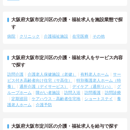
大阪府大阪市淀川区の介護・福祉求人を施設業態で探
す
病院
クリニック
介護福祉施設
在宅医療
その他
大阪府大阪市淀川区の介護・福祉求人をサービス内容
で探す
訪問介護
介護老人保健施設（老健）
有料老人ホーム
サー
ビス付き高齢者向け住宅（サ高住）
特別養護老人ホーム（特
養）
通所介護（デイサービス）
デイケア（通所リハ）
グ
ループホーム
障がい者施設
訪問入浴
訪問看護
訪問診療
定期巡回
ケアハウス・高齢者住宅地
ショートステイ
養
護老人ホーム
介護予防
大阪府大阪市淀川区の介護・福祉求人を給与で探す