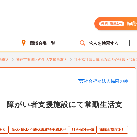
転職
無料!簡単1分
面談会場一覧
求人を検索する
員求人
神戸市東灘区の生活支援員求人
社会福祉法人協同の苑の介護職・福祉
社会福祉法人協同の苑
 障がい者支援施設にて常勤生活支
あり
産休･育休･介護休暇取得実績あり
社会保険完備
退職金制度あり