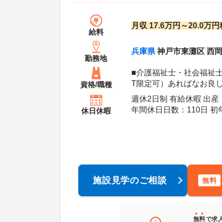
月収 17.6万円～20.0
給料
兵庫県
神戸市東灘区 西岡本
勤務地
■介護福祉士・社会福祉
T限定可）あればなお良し
資格/職種
勤務経験がある方
週休2日制 有給休暇 出
年間休日日数：110日 初年度有給日数：10日 最
休日休暇
大有給日数：20日
施設見学のご相談
無料
無料
で求