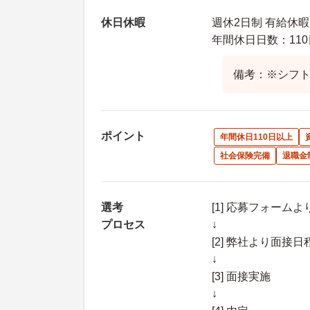
休日休暇
週休2日制 有給休
年間休日日数：110
備考：※シフト
ポイント
年間休日110日以上
社会保険完備
退職金
選考
[1] 応募フォーム
プロセス
↓
[2] 弊社より面
↓
[3] 面接実施
↓