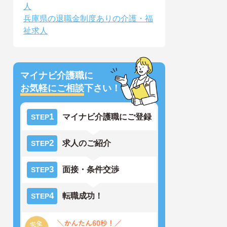
人
兵庫県の退職金制度ありの介護・福
祉求人
マイナビ介護職に
お気軽にご相談
下さい！
1
マイナビ介護職にご登録
STEP
2
求人のご紹介
STEP
3
面接・条件交渉
STEP
4
転職成功！
STEP